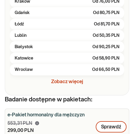
Kraków
Od
76,00 PLN
Gdańsk
Od
80,75 PLN
Łódź
Od
81,70 PLN
Lublin
Od
50,35 PLN
Białystok
Od
90,25 PLN
Katowice
Od
58,90 PLN
Wrocław
Od
66,50 PLN
Zobacz więcej
Badanie dostępne w pakietach:
e-Pakiet hormonalny dla mężczyzn
553,31 PLN
Sprawdź
299,00 PLN