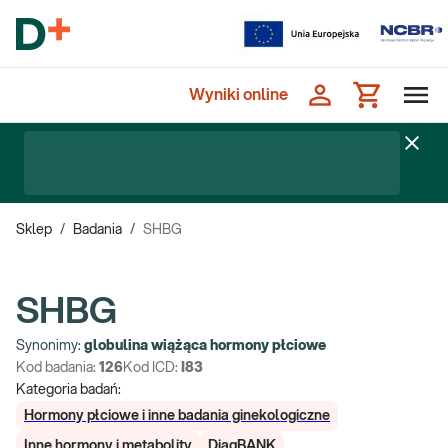
Wyniki online
Sklep
/
Badania
/
SHBG
SHBG
Synonimy:
globulina wiążąca hormony płciowe
Kod badania:
126
Kod ICD:
I83
Kategoria badań:
Hormony płciowe i inne badania ginekologiczne
Inne hormony i metabolity
DiagBANK