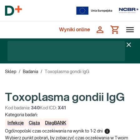
Wyniki online
Sklep
/
Badania
/
Toxoplasma gondii IgG
Toxoplasma gondii IgG
Kod badania:
340
Kod ICD:
X41
Kategoria badań:
Infekcje
Ciąża
DiagBANK
Ogólnopolski czas oczekiwania na wynik
to
1-2 dni
Wybierz punkt pobrań, by zobaczyć czas oczekiwania w Twoim