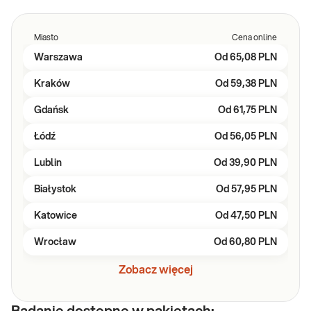
Miasto
Cena online
Warszawa
Od
65,08 PLN
Kraków
Od
59,38 PLN
Gdańsk
Od
61,75 PLN
Łódź
Od
56,05 PLN
Lublin
Od
39,90 PLN
Białystok
Od
57,95 PLN
Katowice
Od
47,50 PLN
Wrocław
Od
60,80 PLN
Zobacz więcej