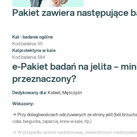
Pakiet zawiera następujące b
Kał - badanie ogólne
Kod badania:
50
Kalprotektyna w kale
Kod badania:
584
e-Pakiet badań na jelita – mi
przeznaczony?
Dedykowany dla
: Kobiet, Mężczyzn
Wskazany:
→ Przy dolegliwościach odczuwanych ze strony jelit (ból brzucha
ciała, biegunka, zaparcia, krew w kale, itp.)
→ W przypadku anemii niedoborowej, stwierdzonym niedożywien