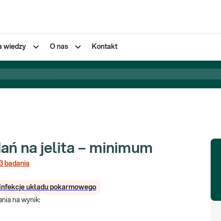
a wiedzy
O nas
Kontakt
ań na jelita – minimum
3
badania
Infekcje układu pokarmowego
nia na wynik
: