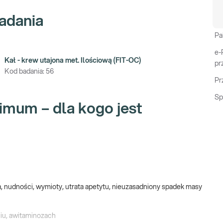
adania
Pa
e-
Kał - krew utajona met. Ilościową (FIT-OC)
pr
Kod badania:
56
Pr
Sp
nimum – dla kogo jest
, nudności, wymioty, utrata apetytu, nieuzasadniony spadek masy
iu, awitaminozach