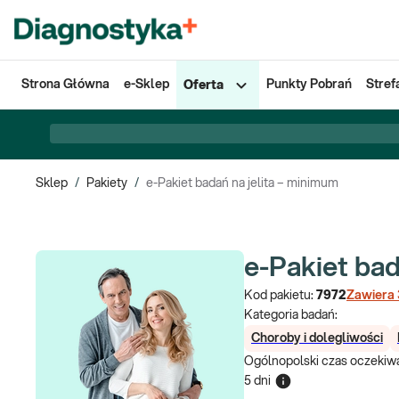
Strona Główna
e-Sklep
Punkty Pobrań
Stref
Oferta
Sklep
/
Pakiety
/
e-Pakiet badań na jelita – minimum
e-Pakiet bad
Kod pakietu:
7972
Zawiera
Kategoria badań:
Choroby i dolegliwości
Ogólnopolski czas oczekiwa
5 dni