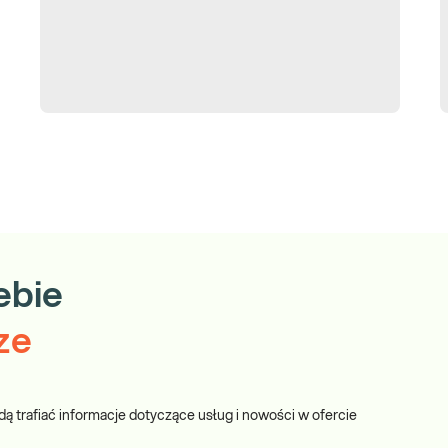
tece umieścić kał w ilości około 1/3 pojemnika (wielkość orzecha
a przeczytasz tutaj:
https://diag.pl/pacjent/poradnik-
ebie
ze
dą trafiać informacje dotyczące usług i nowości w ofercie