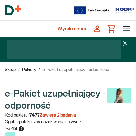
Wyniki online
Sklep
/
Pakiety
/
e-Pakiet uzupełniający - odporność
e-Pakiet uzupełniający -
odporność
Kod pakietu:
7477
Zawiera
2
badania
Ogólnopolski czas oczekiwania na wynik
:
1-3 dni