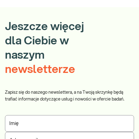
Pobranie w Twoim domu
Wybierz w koszyku opcję „Pobranie w domu” – usługa wyświetla
Jeszcze więcej
się, jeśli wybrany przez Ciebie punkt pobrań znajduje się w
obsługiwanej miejscowości.
dla Ciebie w
naszym
newsletterze
Zapisz się do naszego newslettera, a na Twoją skrzynkę będą
trafiać informacje dotyczące usług i nowości w ofercie badań.
Imię