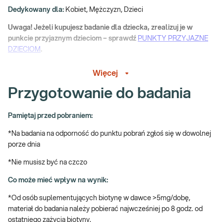
Dedykowany dla:
Kobiet, Mężczyzn, Dzieci
Uwaga! Jeżeli kupujesz badanie dla dziecka, zrealizuj je w
punkcie przyjaznym dzieciom – sprawdź
PUNKTY PRZYJAZNE
DZIECIOM
.
Wskazany:
Więcej
→ W przypadku osłabionej odporności, często nawracających
Przygotowanie do badania
infekcji
→ Profilaktycznie, do oceny stanu zdrowia
Pamiętaj przed pobraniem:
→ Jako cenne uzupełnienie pakietów:
*Na badania na odporność do punktu pobrań zgłoś się w dowolnej
porze dnia
e-Pakiet profilaktyczny podstawowy
*Nie musisz być na czczo
e-Pakiet dla każdego (minimum)
Co może mieć wpływ na wynik:
e-Pakiet dla każdego (medium)
*Od osób suplementujących biotynę w dawce >5mg/dobę,
e-Pakiet dla każdego (maksimum)
materiał do badania należy pobierać najwcześniej po 8 godz. od
ostatniego zażycia biotyny.
e-Pakiet dla mężczyzn