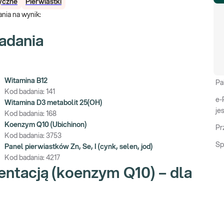
tyczne
Pierwiastki
nia na wynik
:
adania
Witamina B12
Pa
Kod badania:
141
e-
Witamina D3 metabolit 25(OH)
je
Kod badania:
168
Koenzym Q10 (Ubichinon)
Pr
Kod badania:
3753
Sp
Panel pierwiastków Zn, Se, I (cynk, selen, jod)
Kod badania:
4217
entacją (koenzym Q10) – dla