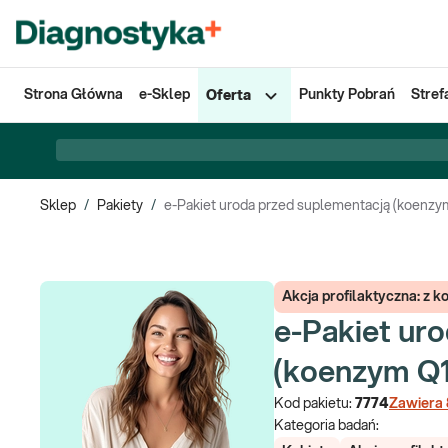
Strona Główna
e-Sklep
Punkty Pobrań
Stref
Oferta
Sklep
/
Pakiety
/
e-Pakiet uroda przed suplementacją (koenzy
Akcja profilaktyczna: z
e-Pakiet ur
(koenzym Q
Kod pakietu:
7774
Zawiera
Kategoria badań: