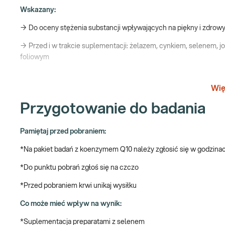
Wskazany:
→ Do oceny stężenia substancji wpływających na piękny i zdrow
→ Przed i w trakcie suplementacji: żelazem, cynkiem, selenem,
foliowym
→ Profilaktycznie
Wię
Uroda – jak wpływają na nią witaminy i mine
Przygotowanie do badania
Witaminy i pierwiastki mają wpływ na urodę, wygląd, który nie da
odpowiedzialnych za produkcję kolagenu i elastyny, białek przen
Pamiętaj przed pobraniem:
procesu regeneracji błon śluzowych i skóry oraz cyklu wzrostu wł
*Na pakiet badań z koenzymem Q10 należy zgłosić się w godzina
wiąże się z pogorszeniem kondycji skóry i jej wytworów. W utrzym
przemyślana suplementacja. Powinna uwzględniać dawki pokryw
*Do punktu pobrań zgłoś się na czczo
niedobory. W doborze niezbędnych witamin i pierwiastków i usta
uwzględnionych w pakiecie.
*Przed pobraniem krwi unikaj wysiłku
Badania wspierające urodę - czyli jakie?
Co może mieć wpływ na wynik:
*Suplementacja preparatami z selenem