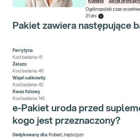
Kobieta
Akcje profilak
Ogólnopolski czas oczekiwa
21 dni
Pakiet zawiera następujące b
Ferrytyna
Kod badania:
41
Żelazo
Kod badania:
40
Wapń całkowity
Kod badania:
42
Kwas foliowy
Kod badania:
142
e-Pakiet uroda przed suplem
kogo jest przeznaczony?
Dedykowany dla:
Kobiet, mężczyzn