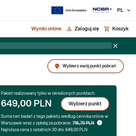
PL
Wyniki online
Zaloguj się
Koszyk
Wybierz swój punkt pobrań
Pakiet realizowany tylko w określonych punktach.
649,00 PLN
Wybierz punkt
Suma cen badań z tego pakietu według cennika online w
Warszawie wraz z opłatą za pobranie:
716,70 PLN
Najniższa cena z ostatnich 30 dni:
649,00 PLN