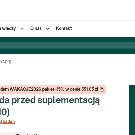
a wiedzy
O nas
Kontakt
m Q10)
 kodem WAKACJE2026 pakiet -15% w cenie 551,65 zł
oda przed suplementacją
10)
8
badań