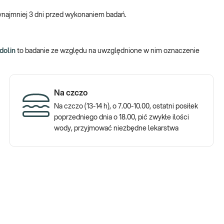
 badania:
Żelazo, ferrytyna, witamina B12, kwas foliowy, selen,
ynajmniej 3 dni przed wykonaniem badań.
 skład hemoglobiny, białka zaopatrujące w tlen każdą komórkę
adolin
to badanie ze względu na uwzględnione w nim oznaczenie
dstawie stężenia której wnioskuje się o potrzebie suplementacji.
zęsto w pierwszej kolejności objawia się przerzedzeniem włosów i
aza jest bladość, przesuszenie skóry, także utrudnione gojenie ran.
Na czczo
oliowego, podobnie jak niedobory żelaza, stanowią jedną z przyczyn
Na czczo (13-14 h), o 7.00-10.00, ostatni posiłek
la anemii megaloblastycznej charakterystyczne są blada,
poprzedniego dnia o 18.00, pić zwykłe ilości
enia ze strony układu nerwowego i przewodu pokarmowego.
wody, przyjmować niezbędne lekarstwa
krwi gwarantuje poprawne funkcjonowanie tarczycy - gruczołu o
arczycy obserwuje się przybieranie na wadze, spadek nastroju,
zesuszenie skóry), także przewlekłe odczuwanie zimna. Dla
, kołatanie serca, nadciśnienie tętnicze, biegunki, podwyższona
rzeszcz oczu, także rozdrażnienie i wybuchowość.
O istotnym znaczeniu cynku dla urody, świadczy fakt, że z objawami
 kondycji włosów i ich wypadanie, łamliwość paznokci, zapalenie