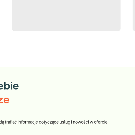
ebie
ze
dą trafiać informacje dotyczące usług i nowości w ofercie