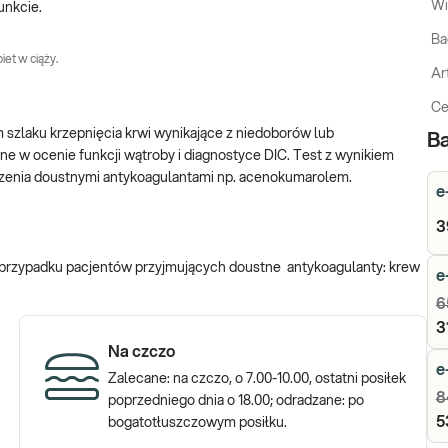
Wi
unkcie.
Ba
iet w ciąży.
Ar
Ce
szlaku krzepnięcia krwi wynikające z niedoborów lub
Ba
atne w ocenie funkcji wątroby i diagnostyce DIC. Test z wynikiem
zenia doustnymi antykoagulantami np. acenokumarolem.
e
3
W przypadku pacjentów przyjmujących doustne antykoagulanty: krew
e
6
3
Na czczo
e
Zalecane: na czczo, o 7.00-10.00, ostatni posiłek
8
poprzedniego dnia o 18.00; odradzane: po
5
bogatotłuszczowym posiłku.