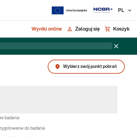
PL
Wyniki online
Zaloguj się
Koszyk
Wybierz swój punkt pobrań
is badania
zygotowanie do badania