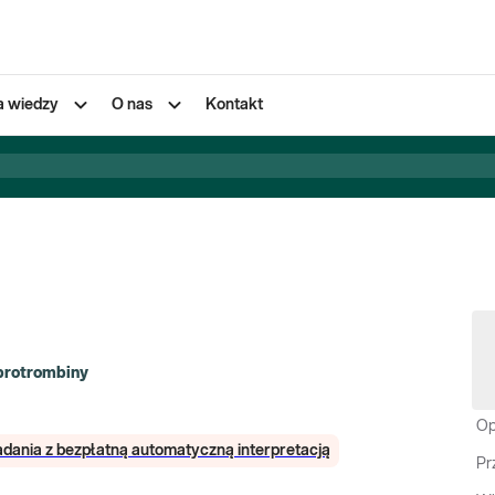
a wiedzy
O nas
Kontakt
protrombiny
Op
dania z bezpłatną automatyczną interpretacją
Pr