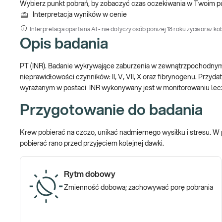
Wybierz punkt pobrań, by zobaczyć czas oczekiwania w Twoim p
Interpretacja wyników w cenie
Interpretacja oparta na AI - nie dotyczy osób poniżej 18 roku życia oraz kob
Opis badania
PT (INR). Badanie wykrywające zaburzenia w zewnątrzpochodnym 
nieprawidłowości czynników: II, V, VII, X oraz fibrynogenu. Przyd
wyrażanym w postaci INR wykonywany jest w monitorowaniu lec
Przygotowanie do badania
Krew pobierać na czczo, unikać nadmiernego wysiłku i stresu. 
pobierać rano przed przyjęciem kolejnej dawki.
Rytm dobowy
Zmienność dobowa; zachowywać porę pobrania