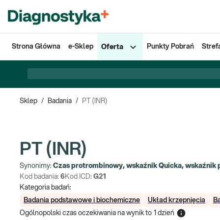
Strona Główna
e-Sklep
Punkty Pobrań
Stref
Oferta
Sklep
/
Badania
/
PT (INR)
PT (INR)
Synonimy:
Czas protrombinowy, wskaźnik Quicka, wskaźnik 
Kod badania:
6
Kod ICD:
G21
Kategoria badań:
Badania podstawowe i biochemiczne
Układ krzepnięcia
Ba
Ogólnopolski czas oczekiwania na wynik
to
1 dzień