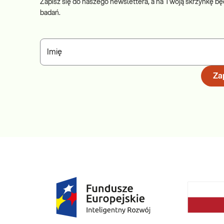
Zapisz się do naszego newslettera, a na Twoją skrzynkę bę
badań.
Imię
Zap