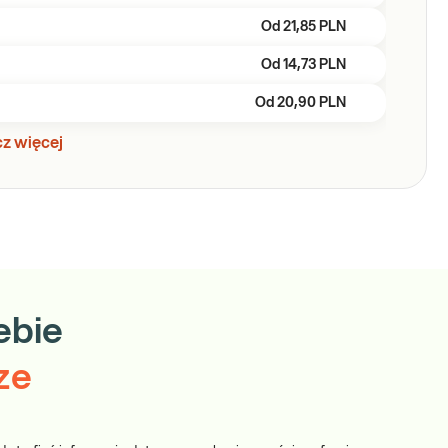
Od
21,85 PLN
Od
14,73 PLN
Od
20,90 PLN
z więcej
ebie
ze