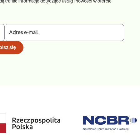
dą trafiać informacje dotyczące usług i nowości w ofercie
Adres e-mail
isz się