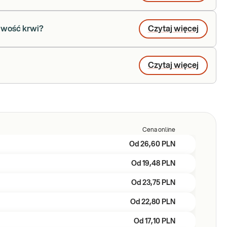
iwość krwi?
Czytaj więcej
Czytaj więcej
Cena online
Od
26,60 PLN
Od
19,48 PLN
Od
23,75 PLN
Od
22,80 PLN
Od
17,10 PLN