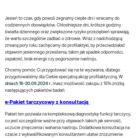
Jesień to czas, gdy powoli żegnamy ciepłe dni i wracamy do
codziennych obowiązków. Chłodniejsze dni, krótsze godziny
światła dziennego oraz zwiększone ryzyko przeziębień sprawiają,
że warto szczególnie zadbać o zdrowie. Wraz z nadchodzącą
zmianą pory roku zachęcamy do profilaktyki, by przeciwdziałać
objawom jesiennego przesilenia, takim jak spadek odporności,
ospałość, brak energii czy pogorszenie nastroju.
Chcemy pomóc Ci przygotować się na te wyzwania, dlatego
przygotowaliśmy dla Ciebie specjalną akcję profilaktyczną. W
dniach 16-30.09.2024 r.
masz możliwość zakupu z 15% zniżką
następujących pakietów badań:
e-Pakiet tarczycowy z konsultacją
Pakiet ten pozwala na kompleksową diagnostykę funkcji tarczycy,
co jest szczególnie ważne przy objawach takich jak senność,
uczucie zmęczenia i wahania nastroju. Dodatkowa konsultacja na
czacie z wykwalifikowanym konsultantem ułatwi zrozumienie