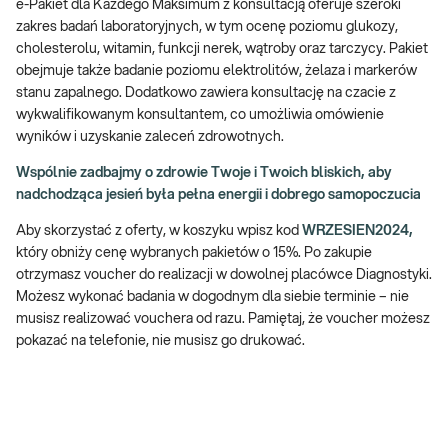
e-Pakiet dla Każdego Maksimum z konsultacją oferuje szeroki
zakres badań laboratoryjnych, w tym ocenę poziomu glukozy,
cholesterolu, witamin, funkcji nerek, wątroby oraz tarczycy. Pakiet
obejmuje także badanie poziomu elektrolitów, żelaza i markerów
stanu zapalnego. Dodatkowo zawiera konsultację na czacie z
wykwalifikowanym konsultantem, co umożliwia omówienie
wyników i uzyskanie zaleceń zdrowotnych.
Wspólnie zadbajmy o zdrowie Twoje i Twoich bliskich, aby
nadchodząca jesień była pełna energii i dobrego samopoczucia
Aby skorzystać z oferty, w koszyku wpisz kod
WRZESIEN2024,
który obniży cenę wybranych pakietów o 15%. Po zakupie
otrzymasz voucher do realizacji w dowolnej placówce Diagnostyki.
Możesz wykonać badania w dogodnym dla siebie terminie – nie
musisz realizować vouchera od razu. Pamiętaj, że voucher możesz
pokazać na telefonie, nie musisz go drukować.