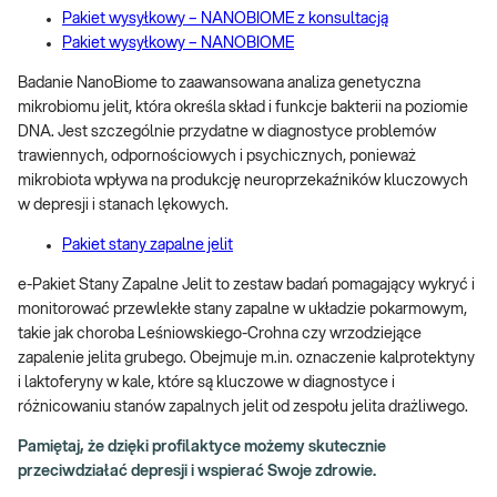
Pakiet wysyłkowy – NANOBIOME z konsultacją
Pakiet wysyłkowy – NANOBIOME
Badanie NanoBiome to zaawansowana analiza genetyczna
mikrobiomu jelit, która określa skład i funkcje bakterii na poziomie
DNA. Jest szczególnie przydatne w diagnostyce problemów
trawiennych, odpornościowych i psychicznych, ponieważ
mikrobiota wpływa na produkcję neuroprzekaźników kluczowych
w depresji i stanach lękowych.
Pakiet stany zapalne jelit
e-Pakiet Stany Zapalne Jelit to zestaw badań pomagający wykryć i
monitorować przewlekłe stany zapalne w układzie pokarmowym,
takie jak choroba Leśniowskiego-Crohna czy wrzodziejące
zapalenie jelita grubego. Obejmuje m.in. oznaczenie kalprotektyny
i laktoferyny w kale, które są kluczowe w diagnostyce i
różnicowaniu stanów zapalnych jelit od zespołu jelita drażliwego.
Pamiętaj, że dzięki profilaktyce możemy skutecznie
przeciwdziałać depresji i wspierać Swoje zdrowie.