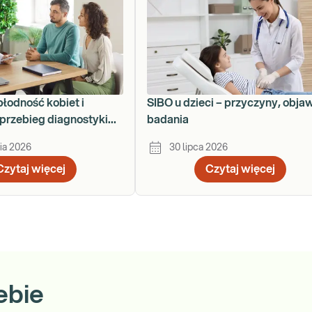
płodność kobiet i
SIBO u dzieci – przyczyny, obja
przebieg diagnostyki
badania
ku
ia 2026
30 lipca 2026
Czytaj więcej
Czytaj więcej
ebie