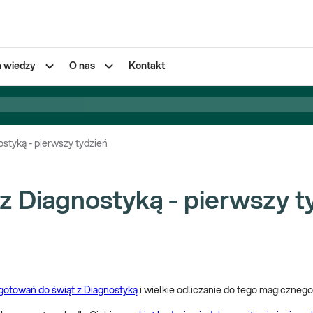
a wiedzy
O nas
Kontakt
styką - pierwszy tydzień
z Diagnostyką - pierwszy t
gotowań do świąt z Diagnostyką
i wielkie odliczanie do tego magiczneg