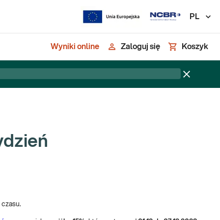
PL
Wyniki online
Zaloguj się
Koszyk
ydzień
o czasu.