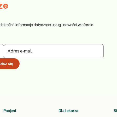
ze
dą trafiać informacje dotyczące usług i nowości w ofercie
Adres e-mail
isz się
Pacjent
Dla lekarza
S