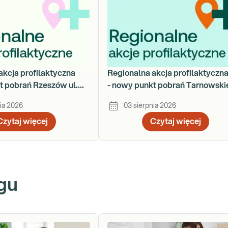
akcja profilaktyczna
Regionalna akcja profilaktyczn
t pobrań Rzeszów ul.
- nowy punkt pobrań Tarnowski
za 78
Góry - ul. Nakielska 54
ia 2026
03 sierpnia 2026
Czytaj więcej
Czytaj więcej
gu