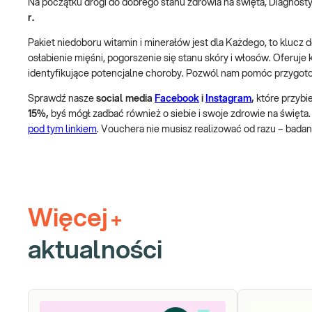
Na początku drogi do dobrego stanu zdrowia na święta, Diagnost
r.
Pakiet niedoboru witamin i minerałów jest dla Każdego, to klucz do
osłabienie mięśni, pogorszenie się stanu skóry i włosów. Oferuje
identyfikujące potencjalne choroby. Pozwól nam pomóc przygoto
Sprawdź nasze
social media
Facebook
i
Instagram
,
które przybi
15%,
byś mógł zadbać również o siebie i swoje zdrowie na święta.
pod tym linkiem
. Vouchera nie musisz realizować od razu – bad
Więcej
+
aktualności