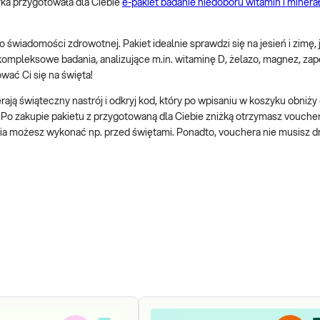
yka przygotowała dla Ciebie
e-pakiet badanie niedoboru witamin i miner
 świadomości zdrowotnej. Pakiet idealnie sprawdzi się na jesień i zimę, 
 kompleksowe badania, analizujące m.in. witaminę D, żelazo, magnez, zap
wać Ci się na święta!
erają świąteczny nastrój i odkryj kod, który po wpisaniu w koszyku obniż
 Po zakupie pakietu z przygotowaną dla Ciebie zniżką otrzymasz voucher, 
ania możesz wykonać np. przed świętami. Ponadto, vouchera nie musisz 