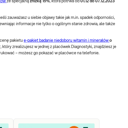
ałów
ze specjalną
zniżką 15%
, która potrwa od
01.12 do 07.12.2023
jeśli zauważasz u siebie objawy takie jak m.in. spadek odporności,
ewniając informacje nie tylko o ogólnym stanie zdrowia, ale także
y cenę pakietu
e-pakiet badanie niedoboru witamin i minerałów
o
który zrealizujesz w jednej z placówek Diagnostyki, znajdziesz je
drukować – możesz go pokazać w placówce na telefonie.