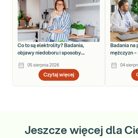
Co to są elektrolity? Badania,
Badania na 
objawy niedoboru i sposoby
mężczyzn – 
uzupełniania
krok po kro
05 sierpnia 2026
04 sierpn
Czytaj więcej
Jeszcze więcej dla Ci