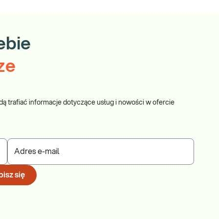
ebie
ze
dą trafiać informacje dotyczące usług i nowości w ofercie
Adres e-mail
isz się