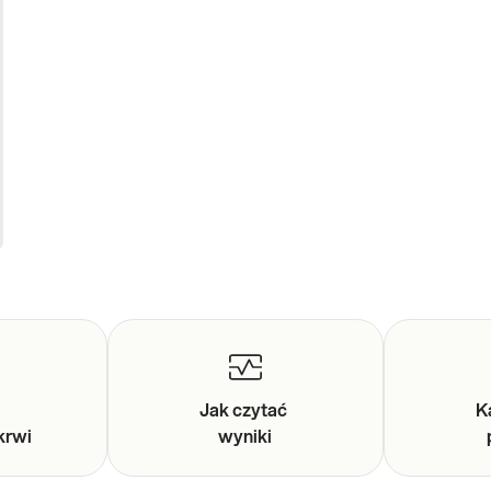
y
Jak czytać
K
krwi
wyniki