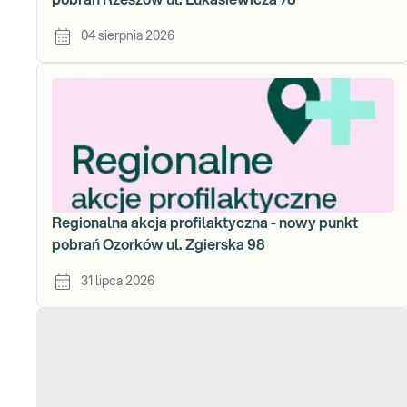
pobrań Rzeszów ul. Łukasiewicza 78
04 sierpnia 2026
Regionalna akcja profilaktyczna - nowy punkt
pobrań Ozorków ul. Zgierska 98
31 lipca 2026