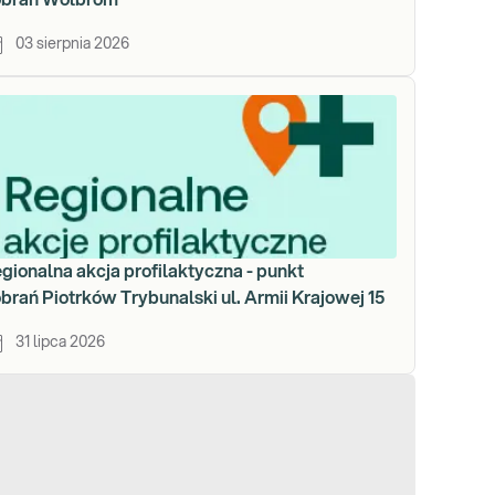
obrań Wolbrom
03 sierpnia 2026
gionalna akcja profilaktyczna - punkt
brań Piotrków Trybunalski ul. Armii Krajowej 15
31 lipca 2026