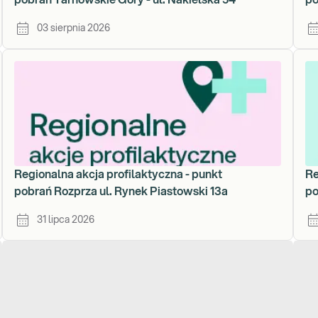
pobrań Tarnowskie Góry - ul. Nakielska 54
p
03 sierpnia 2026
Regionalna akcja profilaktyczna - punkt
Re
pobrań Rozprza ul. Rynek Piastowski 13a
po
31 lipca 2026