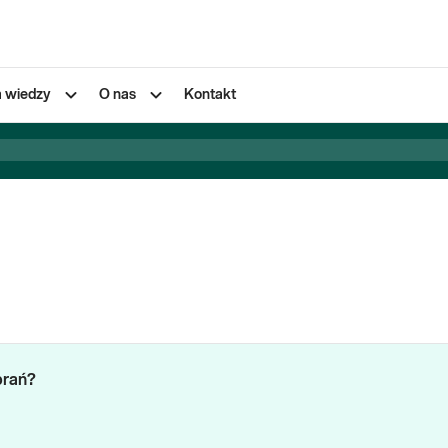
a wiedzy
O nas
Kontakt
brań?