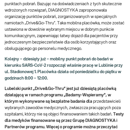
punktach pobrań. Bazując na doświadczeniach z tych skutecznie
wdrożonych rozwiązań, DIAGNOSTYKA zaproponowała
organizację punktów pobrań, zorganizowanych w specjalnych
namiotach „Drive&Go-Thru”. Taka mobilna placówka, może zostać
ustawiona w dowolnie wybranym miejscu w dobrym punkcie
komunikacyjnym, zapewniając łatwy dojazd dla pacjentów przy
jednoczesnym bezpieczeństwie dla osób korzystających oraz
obsługującego go personelu medycznego.
Kolejny – dziesiąty już – mobilny punkt pobrań do badań w
kierunku SARS-CoV-2 rozpoczął właśnie pracę w Lublinie przy
ul. Stadionowej 1. Placówka działa od poniedziałku do piątku w
godzinach 8:00 – 12:00.
Lubelski punkt „Drive&Go-Thru” jest już dziesiątą placówką
działającą w ramach programu „Badamy-Wspieramy”, w
którym wykonywane są bezpłatne badania dla
przedstawicieli
wybranych zawodów medycznych, zwłaszcza pracujących poza
szpitalami, którzy nie są objęci finansowaniem takich badań.
Testy
dla medyków finansowane są przez Grupę DIAGNOSTYKA i
Partnerów programu. Więcej o programie można przeczytać