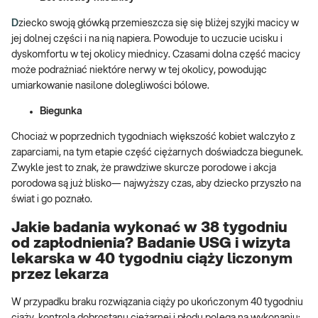
D
ziecko swoją główką przemieszcza się się bliżej szyjki macicy w
jej dolnej części i na nią napiera. Powoduje to uczucie ucisku i
dyskomfortu w tej okolicy miednicy. Czasami dolna część macicy
może podrażniać niektóre nerwy w tej okolicy, powodując
umiarkowanie nasilone dolegliwości bólowe.
Biegunka
Chociaż w poprzednich tygodniach większość kobiet walczyło z
zaparciami, na tym etapie część ciężarnych doświadcza biegunek.
Zwykle jest to znak, że prawdziwe skurcze porodowe i akcja
porodowa są już blisko— najwyższy czas, aby dziecko przyszło na
świat i go poznało.
Jakie badania wykonać w 38 tygodniu
od zapłodnienia? Badanie USG i wizyta
lekarska w 40 tygodniu ciąży liczonym
przez lekarza
W przypadku braku rozwiązania ciąży po ukończonym 40 tygodniu
ciąży, kontrola dobrostanu ciężarnej i płodu polega na wykonaniu: