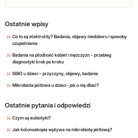
rany, złego s
e-Pakiet
Dedykowany dla: Kobiet po porodzie
badania po
Ostatnie wpisy
naturalnym i cesarskim cięciu Wskazany: → W
porodzie -
diagnostyce zaburzeń pojawiających się w
Co to są elektrolity? Badania, objawy niedoboru i sposoby
rozszerzony
okresie poporodowym – m.in. anemii,
uzupełniania
chwiejności emocjonalnej, poporodowego
Sprawdź
zapalenia tarczycy, zakażenia gojącej się rany,
Badania na płodność kobiet i mężczyzn – przebieg
złego
diagnostyki krok po kroku
SIBO u dzieci – przyczyny, objawy, badania
Mikrobiota jelitowa u dzieci - jak o nią dbać?
Ostatnie pytania i odpowiedzi
Czym są eubiotyki?
Jak kolonoskopia wpływa na mikrobiotę jelitową?