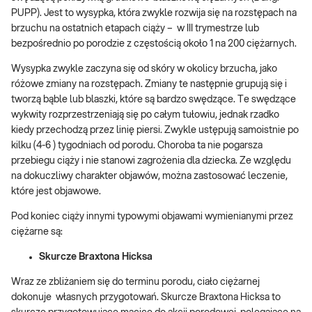
PUPP). Jest to wysypka, która zwykle rozwija się na rozstępach na
brzuchu na ostatnich etapach ciąży – w III trymestrze lub
bezpośrednio po porodzie z częstością około 1 na 200 ciężarnych.
Wysypka zwykle zaczyna się od skóry w okolicy brzucha, jako
różowe zmiany na rozstępach. Zmiany te następnie grupują się i
tworzą bąble lub blaszki, które są bardzo swędzące. Te swędzące
wykwity rozprzestrzeniają się po całym tułowiu, jednak rzadko
kiedy przechodzą przez linię piersi. Zwykle ustępują samoistnie po
kilku (4-6 ) tygodniach od porodu. Choroba ta nie pogarsza
przebiegu ciąży i nie stanowi zagrożenia dla dziecka. Ze względu
na dokuczliwy charakter objawów, można zastosować leczenie,
które jest objawowe.
Pod koniec ciąży innymi typowymi objawami wymienianymi przez
ciężarne są:
Skurcze Braxtona Hicksa
Wraz ze zbliżaniem się do terminu porodu, ciało ciężarnej
dokonuje własnych przygotowań. Skurcze Braxtona Hicksa to