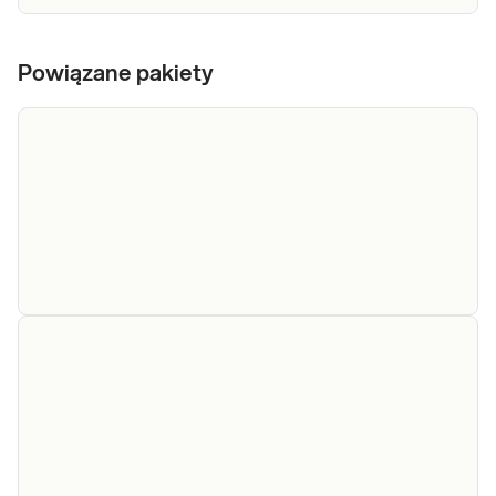
Powiązane pakiety
e-Pakiet
Dedykowany dla: Kobiet po porodzie
badania po
naturalnym i cesarskim cięciu Wskazany: →
porodzie -
W diagnostyce zaburzeń pojawiających się w
podstawowy
okresie poporodowym – m.in. anemii,
zaburzeń emocjonalnych, poporodowego
Sprawdź
zapalenia tarczycy, zakażenia gojącej się