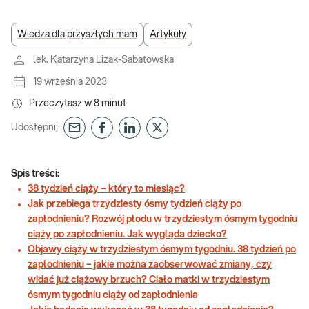
Wiedza dla przyszłych mam
Artykuły
lek. Katarzyna Lizak-Sabatowska
19 września 2023
Przeczytasz w
8
minut
Udostępnij
Spis treści:
38 tydzień ciąży – który to miesiąc?
Jak przebiega trzydziesty ósmy tydzień ciąży po
zapłodnieniu? Rozwój płodu w trzydziestym ósmym tygodniu
ciąży po zapłodnieniu. Jak wygląda dziecko?
Objawy ciąży w trzydziestym ósmym tygodniu. 38 tydzień po
zapłodnieniu – jakie można zaobserwować zmiany, czy
widać już ciążowy brzuch? Ciało matki w trzydziestym
ósmym tygodniu ciąży od zapłodnienia