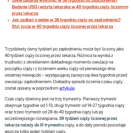
Jakie badania wykonać w 38 tygodniu od zapłodnienia?
Badanie USG i wizyta lekarska w 40 tygodniu ciąży liczonym
przez lekarza
Jak zadbać o siebie w 38 tygodniu ciąży po zapłodnieniu?
Styl życia w 40 tygodniu ciąży liczonej przez lekarza
Trzydziesty ósmy tydzień po zapłodnieniu może być liczony jako
40 tydzień ciąży liczonej przez lekarza. Różnica ta wynika z
trudności z określeniem dokładnego momentu owulacji na
początku ciąży i z liczeniem wieku ciąży od pierwszego dnia
ostatniej miesiączki – występującej zazwyczaj dwa tygodnie przed
owulacją i zapłodnieniem. Dokładny sposób liczenia czasu ciąży
został opisany w poprzednim
artykule
.
Czas ciąży dzielony jest na trzy trymestry. Pierwszy trymestr
obejmuje tygodnie od 1-13, drugi trymestr od 14-27 tygodnia ciąży
oraz trzeci trymestr od 28 do 40 tygodnia ciąży lub jej
wcześniejszego rozwiązania.
39 tydzień ciąży liczonej przez
lekarza należy do III trymestru
ciąży, a do daty porodu pozostaje
jeszcze tylko jeden tydzień ciąży.