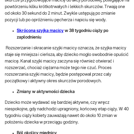
skurcze przygotowujące macicę do akcji porodowej, polegające na
powtórzeniu kilku krótkotrwałych i lekkich skurczów. Trwają one
od około 30 sekund do 2 minut. Zwykle ustępują po zmianie
pozycji lub po opróżnieniu pęcherza i napiciu się wody.
Skrócona szyjka macicy
w 38 tygodniu ciąży po
zapłodnieniu
Rozszerzanie i skracanie szyjki macicy oznacza, że szyjka macicy
staje się mniejsza i cieńsza, aby dziecko mogło swobodnie opuścić
macicę. Kanał szyjki macicy zaczyna się również otwierać i
rozszerzać, chociaż ciężarna może tego nie czuć. Proces
rozszerzania szyjki macicy, będzie postępował przez cały
początkowy i aktywny okres skurczów porodowych.
Zmiany w aktywności dziecka
Dziecko może wydawać się bardziej aktywne, czy wręcz
niespokojne, gdy nadchodzi upragniony, końcowy etap ciąży. W 40
tygodniu ciąży kobiety zauważają nawet do około 10 zmian w
położeniu dziecka w przeciągu godziny.
Ból okolicy miednicy