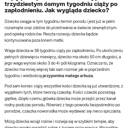
trzydziestym ósmym tygodniu ciąży po
zapłodnieniu. Jak wygląda dziecko?
Dziecko osiąga w tym tygodniu termin porodu i jest już w pełni
rozwinięte oraz zdolne do przetrwania w świecie zewnętrznym
pod opieką rodziców. Reszta rozwoju dziecka będzie
kontynuowana poza łonem matki.
Waga dziecka w 38 tygodniu ciąży po zapłodnieniu. Po ukończeniu
pełnych dziewięciu miesięcy, dziecko ma około 50 cm długości, a
jego waga wynosi około 3 do 4 i pół kilograma. Oznacza to, że
dziecko ma mniej więcej taki sam rozmiar jak w poprzednim
tygodniu i wielkością
przypomina małego arbuza.
Pod sam koniec ciąży wszystkie kości dziecka są już utwardzone, z
wyjątkiem tych, które tworzą czaszkę. Kości czaszki pozostają
giętkie, dzięki czemu główka dziecka może przejść przez kanał
rodny podczas porodu. Również z tego powodu bezpośrednio po
porodzie, czaszka noworodka może wydawać się nieco spiczasta.
Mózg dziecka wciąż rośnie i rozwija się w szybkim tempie, aby