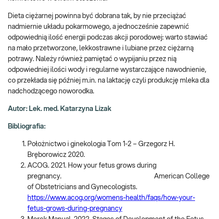
Dieta ciężarnej powinna być dobrana tak, by nie przeciążać
nadmiernie układu pokarmowego, a jednocześnie zapewnić
odpowiednią ilość energii podczas akcji porodowej: warto stawiać
na mało przetworzone, lekkostrawne i lubiane przez ciężarną
potrawy. Należy również pamiętać o wypijaniu przez nią
odpowiedniej ilości wody i regularne wystarczające nawodnienie,
co przekłada się później m.in. na laktację czyli produkcję mleka dla
nadchodzącego noworodka.
Autor: Lek. med. Katarzyna Lizak
Bibliografia:
Położnictwo i ginekologia Tom 1-2 – Grzegorz H.
Bręborowicz 2020.
ACOG. 2021. How your fetus grows during
pregnancy. American College
of Obstetricians and Gynecologists.
https://www.acog.org/womens-health/faqs/how-your-
fetus-grows-during-pregnancy