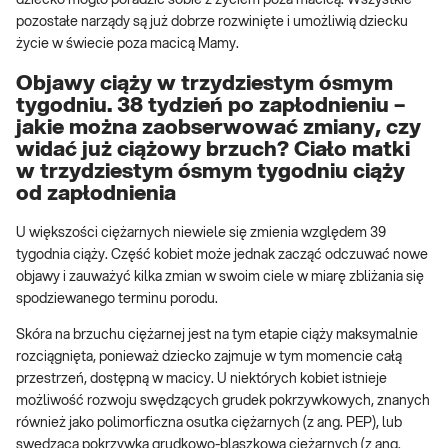
dziecko mogło poradzić sobie z życiem poza macicą. Wszystkie
pozostałe narządy są już dobrze rozwinięte i umożliwią dziecku
życie w świecie poza macicą Mamy.
Objawy ciąży w trzydziestym ósmym
tygodniu. 38 tydzień po zapłodnieniu –
jakie można zaobserwować zmiany, czy
widać już ciążowy brzuch? Ciało matki
w trzydziestym ósmym tygodniu ciąży
od zapłodnienia
U większości ciężarnych niewiele się zmienia względem 39
tygodnia ciąży. Część kobiet może jednak zacząć odczuwać nowe
objawy i zauważyć kilka zmian w swoim ciele w miarę zbliżania się
spodziewanego terminu porodu.
Skóra na brzuchu ciężarnej jest na tym etapie ciąży maksymalnie
rozciągnięta, ponieważ dziecko zajmuje w tym momencie całą
przestrzeń, dostępną w macicy. U niektórych kobiet istnieje
możliwość rozwoju swędzących grudek pokrzywkowych, znanych
również jako polimorficzna osutka ciężarnych (z ang. PEP), lub
swędzącą pokrzywką grudkowo-blaszkową ciężarnych (z ang.