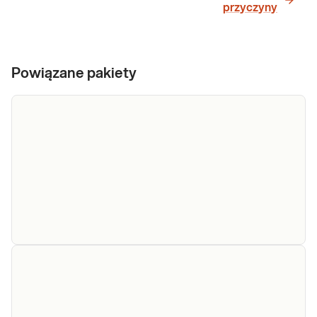
przyczyny
Powiązane pakiety
e-Pakiet
genetyczne
Nadkrzepliwość (trombofilia), to skłonność
predyspozycje
do występowania zmian zakrzepowych
w układzie krążenia. Wrodzona trombofilia
do zakrzepicy,