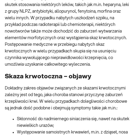
skutek stosowania niektórych leków, takich jak m.in. heparyna, leki
z grupy NLPZ, antybiotyki, allopurynol, fenytoina, morfina oraz
wielu innych. W przypadku nabytych uszkodzeń szpiku, na
przykład podczas radioterapii lub chemioterapii, niektórych
nowotworów także może dochodzić do zaburzeń wytwarzania
elementów morfotycznych oraz wystąpienia skaz krwotocznych.
Postępowanie medyczne w przebiegu nabytych skaz
krwotocznych w wielu przypadkach skupia się na usunięciu
czynnika wywołującego nieprawidłowości krzepnięcia, co
umożliwia uzyskanie całkowitego wyleczenia.
Skaza krwotoczna – objawy
Dokładny zakres objawów związanych ze skazami krwotocznymi
zależny jest od tego, jaka choroba stanowi przyczynę zaburzeń
krzepliwości krwi. W wielu przypadkach dolegliwości chorobowe
są jednak dość podobne i obejmują symptomy takie jak m.in.:
Skłonność do nadmiernego siniaczenia się, nawet na skutek
niewielkich urazów;
Występowanie samoistnych krwawień, m.in. z dziąseł, nosa