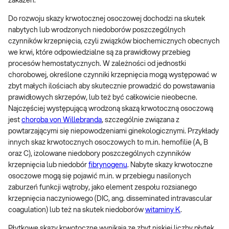
zakażeń.
Do rozwoju skazy krwotocznej osoczowej dochodzi na skutek
nabytych lub wrodzonych niedoborów poszczególnych
czynników krzepnięcia, czyli związków biochemicznych obecnych
we krwi, które odpowiedzialne są za prawidłowy przebieg
procesów hemostatycznych. W zależności od jednostki
chorobowej, określone czynniki krzepnięcia mogą występować w
zbyt małych ilościach aby skutecznie prowadzić do powstawania
prawidłowych skrzepów, lub też być całkowicie nieobecne.
Najczęściej występującą wrodzoną skazą krwotoczną osoczową
jest
choroba von Willebranda
, szczególnie związana z
powtarzającymi się niepowodzeniami ginekologicznymi. Przykłady
innych skaz krwotocznych osoczowych to m.in. hemofilie (A, B
oraz C), izolowane niedobory poszczególnych czynników
krzepnięcia lub niedobór
fibrynogenu
. Nabyte skazy krwotoczne
osoczowe mogą się pojawić m.in. w przebiegu nasilonych
zaburzeń funkcji wątroby, jako element zespołu rozsianego
krzepnięcia naczyniowego (DIC, ang. disseminated intravascular
coagulation) lub też na skutek niedoborów
witaminy K
.
Płytkowe skazy krwotoczne wynikają ze zbyt niskiej liczby płytek