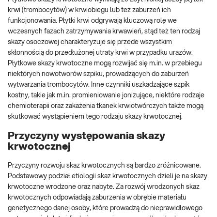
krwi (trombocytów) w krwiobiegu lub też zaburzeń ich
funkcjonowania. Płytki krwi odgrywają kluczową rolę we
wczesnych fazach zatrzymywania krwawień, stąd też ten rodzaj
skazy osoczowej charakteryzuje się przede wszystkim
skłonnością do przedłużonej utraty krwi w przypadku urazów.
Płytkowe skazy krwotoczne mogą rozwijać się m.in. w przebiegu
niektórych nowotworów szpiku, prowadzących do zaburzeń
wytwarzania trombocytów. Inne czynniki uszkadzające szpik
kostny, takie jak m.in. promieniowanie jonizujące, niektóre rodzaje
chemioterapii oraz zakażenia tkanek krwiotwórczych także mogą
skutkować wystąpieniem tego rodzaju skazy krwotocznej.
Przyczyny występowania skazy
krwotocznej
Przyczyny rozwoju skaz krwotocznych są bardzo zróżnicowane.
Podstawowy podział etiologii skaz krwotocznych dzieli je na skazy
krwotoczne wrodzone oraz nabyte. Za rozwój wrodzonych skaz
krwotocznych odpowiadają zaburzenia w obrębie materiału
genetycznego danej osoby, które prowadzą do nieprawidłowego