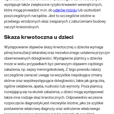
występuje także zwiększone ryzyko krwawień wewnętrznych,
które mogą prowadzić m.in. do
udarów mózgu
lub uszkodzeń
poszczególnych narządów. Jest to szczególnie istotne w
przebiegu wrodzonych skaz związanych z zaburzeniami budowy
naczyń krwionośnych.
Skaza krwotoczna u dzieci
Występowanie objawów skazy krwotocznej u dziecka wymaga
pilnej konsultacji lekarskiej oraz niezwłocznego ustalenia przyczyn
obserwowanych dolegliwości. Wystąpienie plamicy u dziecka
może w wielu przypadkach być pierwszym objawem ciężkiego
zakażenia, np. sepsy meningokokowej. Z tego powodu należy
szczególnie zwracać uwagę na wszystkie niepokojące zmiany
skórne oraz współwystępujące dolegliwości, takie jak gorączka,
ogólne osłabienie, apatia, nudności lub wymioty. Poza plamicą
rozwijającą się na skutek zakażenia, u dzieci mogą występować
także inne rodzaje skaz krwotocznych. Odpowiednio wczesne
rozpoczęcie diagnostyki jest niezwykle istotne, jako że szybkie
postawienie właściwej diagnozy oraz wdrożenie właściwego