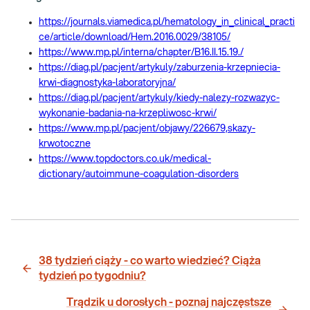
https://journals.viamedica.pl/hematology_in_clinical_practi
ce/article/download/Hem.2016.0029/38105/
https://www.mp.pl/interna/chapter/B16.II.15.19./
https://diag.pl/pacjent/artykuly/zaburzenia-krzepniecia-
krwi-diagnostyka-laboratoryjna/
https://diag.pl/pacjent/artykuly/kiedy-nalezy-rozwazyc-
wykonanie-badania-na-krzepliwosc-krwi/
https://www.mp.pl/pacjent/objawy/226679,skazy-
krwotoczne
https://www.topdoctors.co.uk/medical-
dictionary/autoimmune-coagulation-disorders
38 tydzień ciąży - co warto wiedzieć? Ciąża
tydzień po tygodniu?
Trądzik u dorosłych - poznaj najczęstsze