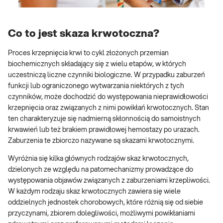
Co to jest skaza krwotoczna?
Proces krzepnięcia krwi to cykl złożonych przemian
biochemicznych składający się z wielu etapów, w których
uczestniczą liczne czynniki biologiczne. W przypadku zaburzeń
funkcji lub ograniczonego wytwarzania niektórych z tych
czynników, może dochodzić do występowania nieprawidłowości
krzepnięcia oraz związanych z nimi powikłań krwotocznych. Stan
ten charakteryzuje się nadmierną skłonnością do samoistnych
krwawień lub też brakiem prawidłowej hemostazy po urazach.
Zaburzenia te zbiorczo nazywane są skazami krwotocznymi.
Wyróżnia się kilka głównych rodzajów skaz krwotocznych,
dzielonych ze względu na patomechanizmy prowadzące do
występowania objawów związanych z zaburzeniami krzepliwości.
W każdym rodzaju skaz krwotocznych zawiera się wiele
oddzielnych jednostek chorobowych, które różnią się od siebie
przyczynami, zbiorem dolegliwości, możliwymi powikłaniami