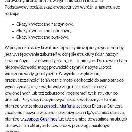
zdrowotnymi oraz preferowanymi metodami leczenia.
Podstawowy podział skaz krwotocznych wyróżnia następujące
rodzaje:
Skazy krwotoczne naczyniowe,
Skazy krwotoczne osoczowe,
Skazy krwotoczne płytkowe.
W przypadku skazy krwotocznej naczyniowej przyczyną choroby
jest występowanie zaburzeń w obrębie struktury ścian naczyń
krwionośnych – zarówno żylnych, jak i tętniczych. Do rozwoju tych
nieprawidłowości mogą prowadzić czynniki nabyte lub też
wrodzone wady genetyczne. W wyniku zwiększonej
przepuszczalności ścian tętnic może dochodzić do samoistnego
wynaczyniania się krwi, łatwiejszego uszkadzania naczyń
krwionośnych lub też zaburzonej regeneracji tych struktur po
urazach. Przykłady naczyniowych skaz krwotocznych to m.in.
plamice w przebiegu
zespołu Marfana
, zespołu Ehlersa-Danlosa,
zapalenie naczyń związane z przeciwciałami IgA, plamica starcza,
plamice w
zespole Cushinga
lub też plamice powstające na skutek
stosowania niektórych leków oraz w przebiegu nasilonych