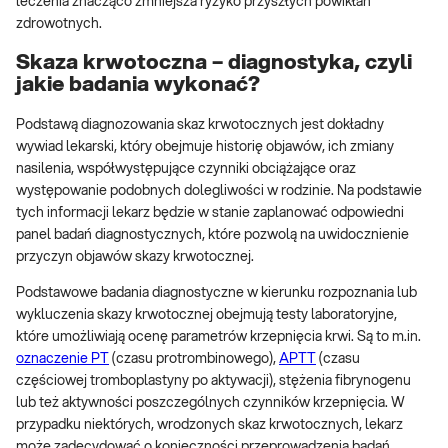
leczenia znacząco zmniejsza ryzyko przyszłych powikłań
zdrowotnych.
Skaza krwotoczna – diagnostyka, czyli
jakie badania wykonać?
Podstawą diagnozowania skaz krwotocznych jest dokładny
wywiad lekarski, który obejmuje historię objawów, ich zmiany
nasilenia, współwystępujące czynniki obciążające oraz
występowanie podobnych dolegliwości w rodzinie. Na podstawie
tych informacji lekarz będzie w stanie zaplanować odpowiedni
panel badań diagnostycznych, które pozwolą na uwidocznienie
przyczyn objawów skazy krwotocznej.
Podstawowe badania diagnostyczne w kierunku rozpoznania lub
wykluczenia skazy krwotocznej obejmują testy laboratoryjne,
które umożliwiają ocenę parametrów krzepnięcia krwi. Są to m.in.
oznaczenie PT
(czasu protrombinowego),
APTT
(czasu
częściowej tromboplastyny po aktywacji), stężenia fibrynogenu
lub też aktywności poszczególnych czynników krzepnięcia. W
przypadku niektórych, wrodzonych skaz krwotocznych, lekarz
może zadecydować o konieczności przeprowadzenia badań