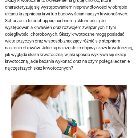
Skazy krwotoczne to określenie na grupę chorób, które
charakteryzują się występowaniem nieprawidłowości w obrębie
układu krzepnięcia krwi lub budowy ścian naczyń krwionośnych.
Schorzenia te cechują się nadmierną skłonnością do
występowania krwawień oraz rozwojem związanych z tym
dolegliwości chorobowych. Skazy krwotoczne mogą posiadać
wiele przyczyn oraz w sposób znaczący różnić się stopniem
nasilenia objawów. Jakie są najczęstsze objawy skazy krwotocznej,
jak wygląda skaza krwotoczna, w jaki sposób wykrywa się skazę
krwotoczną, jakie badania wykonać oraz na czym polega leczenie
najczęstszych skaz krwotocznych?