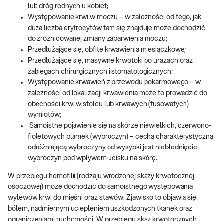
lub dróg rodnych u kobiet;
Występowanie krwi w moczu – w zależności od tego, jak
duża liczba erytrocytów tam się znajduje może dochodzić
do zróżnicowanej zmiany zabarwienia moczu;
Przedłużające się, obfite krwawienia miesiączkowe;
Przedłużające się, masywne krwotoki po urazach oraz
zabiegach chirurgicznych i stomatologicznych;
Występowanie krwawień z przewodu pokarmowego – w
zależności od lokalizacji krwawienia może to prowadzić do
obecności krwi w stolcu lub krwawych (fusowatych)
wymiotów;
Samoistne pojawienie się na skórze niewielkich, czerwono-
fioletowych plamek (wybroczyn) – cechą charakterystyczną
odróżniającą wybroczyny od wysypki jest nieblednięcie
wybroczyn pod wpływem ucisku na skórę.
W przebiegu hemofilii (rodzaju wrodzonej skazy krwotocznej
osoczowej) może dochodzić do samoistnego występowania
wylewów krwi do mięśni oraz stawów. Zjawisko to objawia się
bólem, nadmiernym uciepleniem uszkodzonych tkanek oraz
ograniczeniami ruchomości. W przebiegu skaz krwotocznych