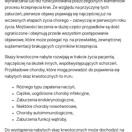
wytwarzania lub też funkcjonowania poszczególnych elementów
procesu krzepnięcia krwi. Ze względu na przyczynę tych
zaburzeń, pierwsze objawy pojawiają się najczęściej już na
wczesnych etapach życia chorego – zazwyczaj w pierwszym roku
życia. Możliwości leczenia w dużej części przypadków są dość
ograniczone i obejmują przede wszystkim postępowanie
objawowe, które może polegać np. na przewlekłej, zewnętrznej
suplementacji brakujących czynników krzepnięcia.
Skazy krwotoczne nabyte rozwijają w trakcie życia pacjenta,
najczęściej na skutek innych, współwystępujących schorzeń.
Przykładowe choroby, które mogą prowadzić do pojawienia się
nabytych skaz krwotocznych to m.in.:
Różnego typu zapalenia naczyń,
Ciężkie, uogólnione choroby infekcyjne,
Zaburzenia endokrynologiczne,
Niektóre choroby nowotworowe,
Choroby autoimmunologiczne,
Zaburzenia funkcji wątroby.
Do wystąpienia nabytych skaz krwotocznych może dochodzić na