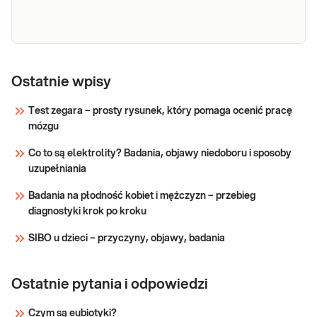
niefrakcjonowaną. Przydatny w diagnostyce
Sprawdź
przyczyn krwawień, niedoborów
Fibrynogen
Fibrynogen. Badanie wykonywane w
ocenie funkcji układu krzepnięcia,
Ostatnie wpisy
diagnostyce stanów zapalnych, chorób
wątroby, choroby wieńcowej i DIC.
Test zegara – prosty rysunek, który pomaga ocenić pracę
mózgu
Sprawdź
Co to są elektrolity? Badania, objawy niedoboru i sposoby
uzupełniania
Badania na płodność kobiet i mężczyzn – przebieg
diagnostyki krok po kroku
SIBO u dzieci – przyczyny, objawy, badania
Ostatnie pytania i odpowiedzi
Czym są eubiotyki?