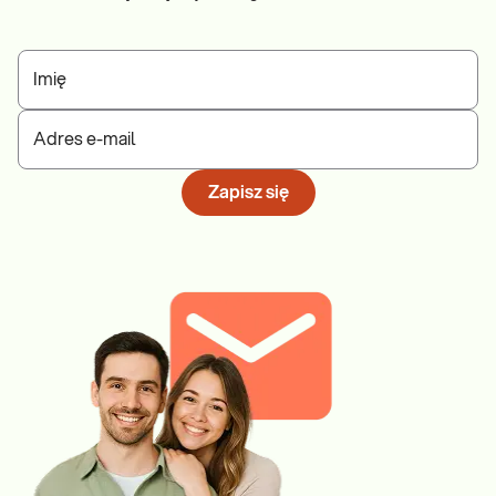
Glukoza
to badanie, na podstawie którego, wg kryteriów
opracowanych przez Polskie Towarzystwo
Diabetologiczne, możliwe jest rozpoznanie stanu
przedcukrzycowego lub zdiagnozowanie cukrzycy.
Imię
Kontrolowanie stężenia glukozy po porodzie jest bardzo
istotne u kobiet z zaburzeniami metabolizmu glukozy
Adres e-mail
rozpoznanymi w trakcie ciąży. Obserwuje się, że u kobiet z
przebytą cukrzycą ciążową istnieje wysokie ryzyko
Zapisz się
zachorowania na cukrzycę typu 2 w przyszłości.
Próby wątrobowe (ALT, AST, ALP, BIL, GGTP)
to zestaw
badań umożliwiających ocenę funkcji wątroby. Wątroba w
okresie ciąży jest mocno przeciążonym organem, głównie
przez konieczność nasilonego metabolizmu większej niż
zazwyczaj ilości hormonów, ale także przepływ zwiększonej
objętości krwi. Próby wątrobowe bezwzględnie powinny
wykonać kobiety, u których w trakcie ciąży rozwinęła się
cholestaza ciężarnych, wywołana wysokim poziomem
estrogenów.
Lipidogram (CHOL, HDL, nie-HDL, LDL, TG)
to zestaw
badań służący monitorowaniu gospodarki lipidowej
organizmu i oszacowaniu ryzyka zachorowania na choroby