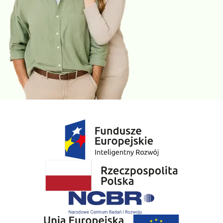
sercowo – naczyniowe np. miażdżycę i nadciśnienie
tętnicze. Nieprawidłowe wyniki lipidogramu często są
skutkiem nadprogramowych kilogramów zgromadzonych w
okresie ciąży (przyrost masy ciała w ciąży nie powinien
przekraczać 18kg).
PT (INR)
jest badaniem wykrywającym zaburzenia
krzepnięcia krwi. W okresie poporodowym obserwuje się
zwiększone ryzyko wystąpienia nadkrzepliwości
(zakrzepicy) ze względu na zmniejszającą się objętość krwi
w organizmie oraz nasilony proces gojenia się ran.
Rozwojowi zaburzeń krzepnięcia sprzyja również
zmniejszona mobilność kobiety po porodzie, w
szczególności po zabiegu cesarskiego cięcia.
Kreatynina i badanie ogólne moczu
są badaniami służącymi
ocenie funkcji nerek. Nerki w trakcie ciąży, podobnie jak
wątroba obciążone są dodatkową, zwiększoną objętością
krwi, którą muszą skutecznie przefiltrować, aby wydalić z
organizmu zbędne toksyny. Na podstawie stężenia
kreatyniny i wyliczanego współczynnika eGFR wnioskuje się
o wydolności nerek, natomiast badanie ogólne moczu