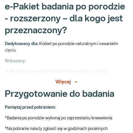
e-Pakiet badania po porodzie
- rozszerzony – dla kogo jest
przeznaczony?
Dedykowany dla:
Kobiet po porodzie naturalnym i cesarskim
cięciu
Wskazany:
→ W diagnostyce zaburzeń pojawiających się w okresie
poporodowym – m.in. anemii, chwiejności emocjonalnej,
Więcej
poporodowego zapalenia tarczycy, zakażenia gojącej się rany,
złego samopoczucia i pogorszenia ogólnego stanu zdrowia
Przygotowanie do badania
→ Profilaktycznie, do oceny stanu zdrowia po porodzie
Pamiętaj przed pobraniem:
Poród – zmiany w organizmie
*Badania po porodzie wykonaj po zaprzestaniu krwawienia
Poród jest wydarzeniem, które przerywa w organizmie kobiety
*Na pobranie należy zgłosić się w godzinach porannych