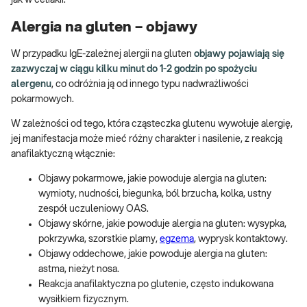
jak w celiakii.
Alergia na gluten – objawy
W przypadku IgE-zależnej alergii na gluten
objawy pojawiają się
zazwyczaj w ciągu kilku minut do 1-2 godzin po spożyciu
alergenu
, co odróżnia ją od innego typu nadwrażliwości
pokarmowych.
W zależności od tego, która cząsteczka glutenu wywołuje alergię,
jej manifestacja może mieć różny charakter i nasilenie, z reakcją
anafilaktyczną włącznie:
Objawy pokarmowe, jakie powoduje alergia na gluten:
wymioty, nudności, biegunka, ból brzucha, kolka, ustny
zespół uczuleniowy OAS.
Objawy skórne, jakie powoduje alergia na gluten: wysypka,
pokrzywka, szorstkie plamy,
egzema
, wyprysk kontaktowy.
Objawy oddechowe, jakie powoduje alergia na gluten:
astma, nieżyt nosa.
Reakcja anafilaktyczna po glutenie, często indukowana
wysiłkiem fizycznym.