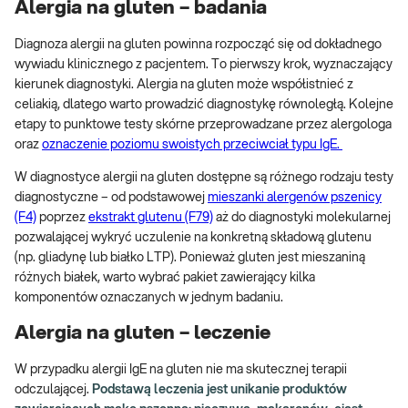
Alergia na gluten – badania
Diagnoza alergii na gluten powinna rozpocząć się od dokładnego
wywiadu klinicznego z pacjentem. To pierwszy krok, wyznaczający
kierunek diagnostyki. Alergia na gluten może współistnieć z
celiakią, dlatego warto prowadzić diagnostykę równoległą. Kolejne
etapy to punktowe testy skórne przeprowadzane przez alergologa
oraz
oznaczenie poziomu swoistych przeciwciał typu IgE.
W diagnostyce alergii na gluten dostępne są różnego rodzaju testy
diagnostyczne – od podstawowej
mieszanki alergenów pszenicy
(F4)
poprzez
ekstrakt glutenu (F79)
aż do diagnostyki molekularnej
pozwalającej wykryć uczulenie na konkretną składową glutenu
(np. gliadynę lub białko LTP). Ponieważ gluten jest mieszaniną
różnych białek, warto wybrać pakiet zawierający kilka
komponentów oznaczanych w jednym badaniu.
Alergia na gluten – leczenie
W przypadku alergii IgE na gluten nie ma skutecznej terapii
odczulającej.
Podstawą leczenia jest unikanie produktów