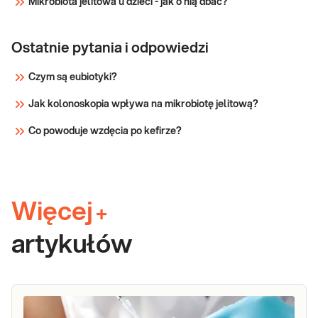
Mikrobiota jelitowa u dzieci - jak o nią dbać?
Ostatnie pytania i odpowiedzi
Czym są eubiotyki?
Jak kolonoskopia wpływa na mikrobiotę jelitową?
Co powoduje wzdęcia po kefirze?
Więcej
+
artykułów