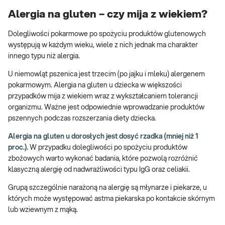
Alergia na gluten – czy mija z wiekiem?
Dolegliwości pokarmowe po spożyciu produktów glutenowych
występują w każdym wieku, wiele z nich jednak ma charakter
innego typu niż alergia.
U niemowląt pszenica jest trzecim (po jajku i mleku) alergenem
pokarmowym. Alergia na gluten u dziecka w większości
przypadków mija z wiekiem wraz z wykształcaniem tolerancji
organizmu. Ważne jest odpowiednie wprowadzanie produktów
pszennych podczas rozszerzania diety dziecka.
Alergia na gluten u dorosłych jest dosyć rzadka (mniej niż 1
proc.).
W przypadku dolegliwości po spożyciu produktów
zbożowych warto wykonać badania, które pozwolą rozróżnić
klasyczną alergię od nadwrażliwości typu IgG oraz celiakii.
Grupą szczególnie narażoną na alergię są młynarze i piekarze, u
których może występować astma piekarska po kontakcie skórnym
lub wziewnym z mąką.