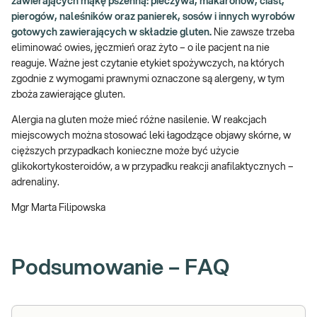
zawierających mąkę pszenną: pieczywa, makaronów, ciast,
pierogów, naleśników oraz panierek, sosów i innych wyrobów
gotowych zawierających w składzie gluten.
Nie zawsze trzeba
eliminować owies, jęczmień oraz żyto – o ile pacjent na nie
reaguje. Ważne jest czytanie etykiet spożywczych, na których
zgodnie z wymogami prawnymi oznaczone są alergeny, w tym
zboża zawierające gluten.
Alergia na gluten może mieć różne nasilenie. W reakcjach
miejscowych można stosować leki łagodzące objawy skórne, w
cięższych przypadkach konieczne może być użycie
glikokortykosteroidów, a w przypadku reakcji anafilaktycznych –
adrenaliny.
Mgr Marta Filipowska
Podsumowanie – FAQ