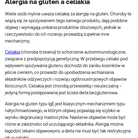
Alergia na gluten a celiakia
Wiele osób mylnie uważa celiakię za alergię na gluten. Choroby te
wiążą się ze spożywaniem tego samego produktu, dają podobne
objawy i wymagają unikania produktów zbożowych, jednak w
rzeczywistości do ich rozwoju prowadzą zupełnie inne
mechanizmy.
Celiakia
(choroba trzewna) to schorzenie autoimmunologiczne,
związane z predyspozycją genetyczną. W przebiegu celiakii pod
wpływem spożywania glutenu dochodzi do zaniku kosmków w
jelicie cienkim, co prowadzi do upośledzenia wchłaniania
składników odżywczych i rozwoju ogólnoustrojowych objawów
klinicznych. Celiakia jest chorobą przewlekłą i nieuleczalną –
jedyną formą postępowania jest ścisła dieta bezglutenowa.
Alergia na gluten typu IgE jest klasycznym mechanizmem typu
natychmiastowego, w którym objawy pojawiają się szybko w
wyniku degranulacji mastocytów. Nasilenie objawów może być
różne w zależności od uczulającego składnika. Alergię można
łagodzić lekami objawowymi, a dieta nie musi być tak restrykcyjna