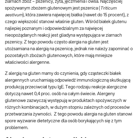
ziarnach zbóż – pszenicy, żyta, jęczmienia i owsa. Najczęściej
spożywanym zbożem glutenowym jest pszenica (
Triticum
aestivum
), która zawiera najwięcej białka (nawet do 15 procent), z
czego większość stanowi właśnie gluten. Wśród białek glutenu
najlepiej poznanym i odpowiedzialnym za najwięcej
nieopożądanych reakcji jest gliadyna występująca w ziarnach
pszenicy. Z tego powodu często alergia na gluten jest
utożsamiana na alergią na pszenicę, jednak nie należy zapominać o
pozostałych zbożach glutenowych, które mają mniejsze
właściwości alergenne.
Z alergią na gluten mamy do czynienia, gdy cząsteczki białek
alergennych uruchamiają odpowiedź immunologiczną skutkującą
produkcją przeciwciał typu IgE. Tego rodzaju reakcje alergiczne
dotyczą nawet 0,4 proc. osób na całym świecie. Alergeny
glutenowe zazwyczaj występują w produktach spożywczych w
różnych kombinacjach, w dużym stopniu zależnych od procesów
przetwarzania żywności. Z tego powodu alergia na gluten stanowi
spore wyzwanie dietetyczne dla osób borykających się z tym
problemem.