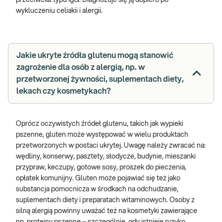
wykluczeniu celiakii i alergii.
Jakie ukryte źródła glutenu mogą stanowić
zagrożenie dla osób z alergią, np. w
przetworzonej żywności, suplementach diety,
lekach czy kosmetykach?
Oprócz oczywistych źródeł glutenu, takich jak wypieki
pszenne, gluten może występować w wielu produktach
przetworzonych w postaci ukrytej. Uwagę należy zwracać na:
wędliny, konserwy, pasztety, słodycze, budynie, mieszanki
przypraw, keczupy, gotowe sosy, proszek do pieczenia,
opłatek komunijny. Gluten może pojawiać się też jako
substancja pomocnicza w środkach na odchudzanie,
suplementach diety i preparatach witaminowych. Osoby z
silną alergią powinny uważać też na kosmetyki zawierające
np. proteiny pszenne – szczególnie, gdy istnieje ryzyko