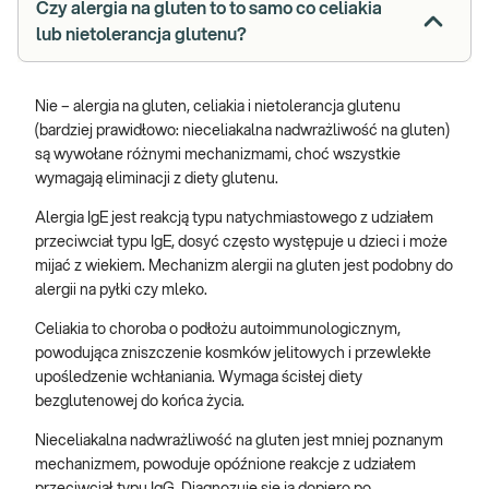
Czy alergia na gluten to to samo co celiakia
lub nietolerancja glutenu?
Nie – alergia na gluten, celiakia i nietolerancja glutenu
(bardziej prawidłowo: nieceliakalna nadwrażliwość na gluten)
są wywołane różnymi mechanizmami, choć wszystkie
wymagają eliminacji z diety glutenu.
Alergia IgE jest reakcją typu natychmiastowego z udziałem
przeciwciał typu IgE, dosyć często występuje u dzieci i może
mijać z wiekiem. Mechanizm alergii na gluten jest podobny do
alergii na pyłki czy mleko.
Celiakia to choroba o podłożu autoimmunologicznym,
powodująca zniszczenie kosmków jelitowych i przewlekłe
upośledzenie wchłaniania. Wymaga ścisłej diety
bezglutenowej do końca życia.
Nieceliakalna nadwrażliwość na gluten jest mniej poznanym
mechanizmem, powoduje opóźnione reakcje z udziałem
przeciwciał typu IgG. Diagnozuje się ją dopiero po