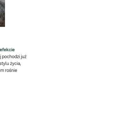
efekcie
 pochodzi już
tylu życia,
em rośnie