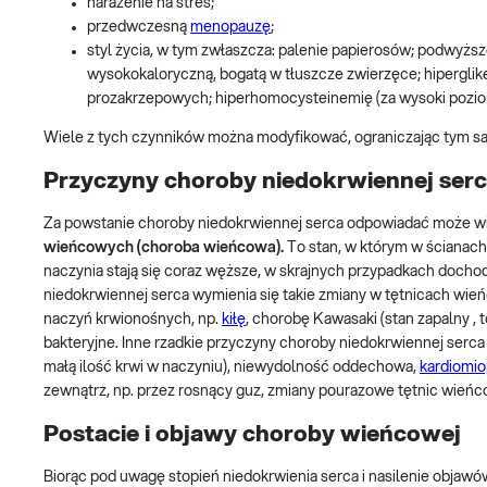
narażenie na stres;
przedwczesną
menopauzę
;
styl życia, w tym zwłaszcza: palenie papierosów; podwyższo
wysokokaloryczną, bogatą w tłuszcze zwierzęce; hiperglik
prozakrzepowych; hiperhomocysteinemię (za wysoki pozio
Wiele z tych czynników można modyfikować, ograniczając tym s
Przyczyny choroby niedokrwiennej ser
Za powstanie choroby niedokrwiennej serca odpowiadać może wi
wieńcowych (choroba wieńcowa).
To stan, w którym w ścianach
naczynia stają się coraz węższe, w skrajnych przypadkach docho
niedokrwiennej serca wymienia się takie zmiany w tętnicach wi
naczyń krwionośnych, np.
kiłę
, chorobę Kawasaki (stan zapalny ,
bakteryjne. Inne rzadkie przyczyny choroby niedokrwiennej serca 
małą ilość krwi w naczyniu), niewydolność oddechowa,
kardiomio
zewnątrz, np. przez rosnący guz, zmiany pourazowe tętnic wieńco
Postacie i objawy choroby wieńcowej
Biorąc pod uwagę stopień niedokrwienia serca i nasilenie objawów 