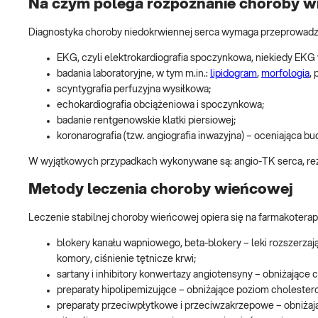
Na czym polega rozpoznanie choroby w
Diagnostyka choroby niedokrwiennej serca wymaga przeprowadzen
EKG, czyli elektrokardiografia spoczynkowa, niekiedy EKG
badania laboratoryjne, w tym m.in.:
lipidogram
,
morfologia
,
scyntygrafia perfuzyjna wysiłkowa;
echokardiografia obciążeniowa i spoczynkowa;
badanie rentgenowskie klatki piersiowej;
koronarografia (tzw. angiografia inwazyjna) – oceniająca b
W wyjątkowych przypadkach wykonywane są: angio-TK serca, re
Metody leczenia choroby wieńcowej
Leczenie stabilnej choroby wieńcowej opiera się na farmakoterap
blokery kanału wapniowego, beta-blokery – leki rozszerzaj
komory, ciśnienie tętnicze krwi;
sartany i inhibitory konwertazy angiotensyny – obniżające c
preparaty hipolipemizujące – obniżające poziom cholestero
preparaty przeciwpłytkowe i przeciwzakrzepowe – obniżają