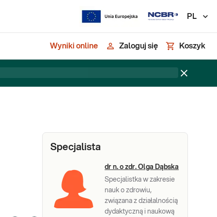
PL
Wyniki online
Zaloguj się
Koszyk
Specjalista
dr n. o zdr. Olga Dąbska
Specjalistka w zakresie
nauk o zdrowiu,
związana z działalnością
dydaktyczną i naukową