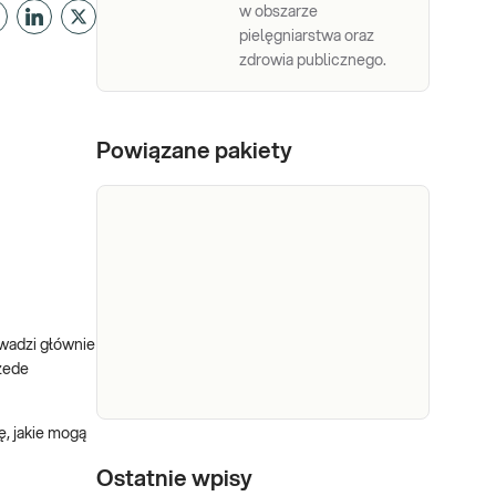
w obszarze
pielęgniarstwa oraz
zdrowia publicznego.
Powiązane pakiety
wadzi głównie
zede
, jakie mogą
e-Pakiet dla
każdego
Ostatnie wpisy
Zestaw badań w pakiecie