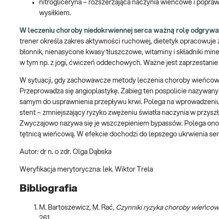
nitrogliceryna – rozszerzająca naczynia wieńcowe i popraw
wysiłkiem.
W leczeniu choroby niedokrwiennej serca ważną rolę odgrywa 
trener określa zakres aktywności ruchowej, dietetyk opracowuje
błonnik, nienasycone kwasy tłuszczowe, witaminy i składniki miner
w tym np. z jogi, ćwiczeń oddechowych. Ważne jest zaprzestanie p
W sytuacji, gdy zachowawcze metody leczenia choroby wieńcowej
Przeprowadza się angioplastykę. Zabieg ten pospolicie nazywany
samym do usprawnienia przepływu krwi. Polega na wprowadzeniu b
stent – zmniejszający ryzyko zwężeniu światła naczynia w przys
Zwyczajowo nazywa się je wszczepieniem bypassów. Polega ono n
tętnicą wieńcową. W efekcie dochodzi do lepszego ukrwienia ser
Autor: dr n. o zdr. Olga Dąbska
Weryfikacja merytoryczna: lek. Wiktor Trela
Bibliografia
M. Bartoszewicz, M. Rać,
Czynniki ryzyka choroby wieńcowe
261.