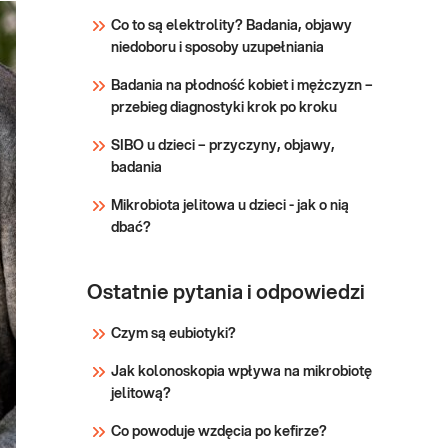
(maksimum)
MAXIMUM pozwala na
Co to są elektrolity? Badania, objawy
uzyskanie
z
niedoboru i sposoby uzupełniania
„panoramicznego” obrazu
konsultacją
stanu organizmu (tzw.
Badania na płodność kobiet i mężczyzn –
homeostazy organizmu), a
Sprawdź
przebieg diagnostyki krok po kroku
w przypadku istnienia
patologii wyniki badań
SIBO u dzieci – przyczyny, objawy,
wskazują zaatakowany
badania
organ lub układ i
identyfikują nasilenie
Mikrobiota jelitowa u dzieci - jak o nią
procesu chorobowego
dbać?
Ostatnie pytania i odpowiedzi
Czym są eubiotyki?
Jak kolonoskopia wpływa na mikrobiotę
jelitową?
Co powoduje wzdęcia po kefirze?