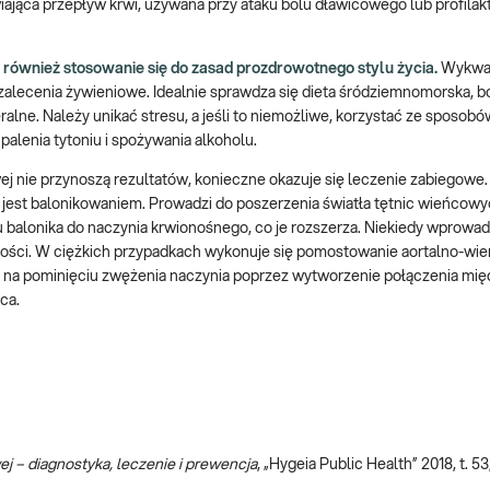
iająca przepływ krwi, używana przy ataku bólu dławicowego lub profilak
również stosowanie się do zasad prozdrowotnego stylu życia.
Wykwal
 zalecenia żywieniowe. Idealnie sprawdza się dieta śródziemnomorska, b
alne. Należy unikać stresu, a jeśli to niemożliwe, korzystać ze sposobów
alenia tytoniu i spożywania alkoholu.
 nie przynoszą rezultatów, konieczne okazuje się leczenie zabiegowe.
 jest balonikowaniem. Prowadzi do poszerzenia światła tętnic wieńcowy
alonika do naczynia krwionośnego, co je rozszerza. Niekiedy wprowadz
złości. W ciężkich przypadkach wykonuje się pomostowanie aortalno-wi
a pominięciu zwężenia naczynia poprzez wytworzenie połączenia międz
ca.
j – diagnostyka, leczenie i prewencja
, „Hygeia Public Health” 2018, t. 53,