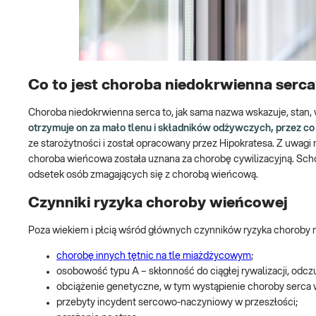
Co to jest choroba niedokrwienna serc
Choroba niedokrwienna serca to, jak sama nazwa wskazuje, stan
otrzymuje on za mało tlenu i składników odżywczych, przez co 
ze starożytności i został opracowany przez Hipokratesa. Z uwagi
choroba wieńcowa została uznana za chorobę cywilizacyjną. Schor
odsetek osób zmagających się z chorobą wieńcową.
Czynniki ryzyka choroby wieńcowej
Poza wiekiem i płcią wśród głównych czynników ryzyka choroby n
chorobę innych tętnic na tle miażdżycowym
;
osobowość typu A – skłonność do ciągłej rywalizacji, odc
obciążenie genetyczne, w tym wystąpienie choroby serca w
przebyty incydent sercowo-naczyniowy w przeszłości;