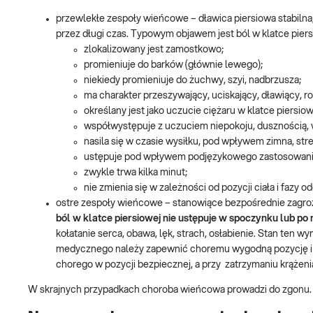
przewlekłe zespoły wieńcowe – dławica piersiowa stabilna, 
przez długi czas. Typowym objawem jest ból w klatce piersi
zlokalizowany jest zamostkowo;
promieniuje do barków (głównie lewego);
niekiedy promieniuje do żuchwy, szyi, nadbrzusza;
ma charakter przeszywający, uciskający, dławiący, ro
określany jest jako uczucie ciężaru w klatce piersiow
współwystępuje z uczuciem niepokoju, dusznością,
nasila się w czasie wysiłku, pod wpływem zimna, stre
ustępuje pod wpływem podjęzykowego zastosowania 
zwykle trwa kilka minut;
nie zmienia się w zależności od pozycji ciała i fazy o
ostre zespoły wieńcowe – stanowiące bezpośrednie zagroże
ból w klatce piersiowej nie ustępuje w spoczynku lub po n
kołatanie serca, obawa, lęk, strach, osłabienie. Stan te
medycznego należy zapewnić choremu wygodną pozycję i d
chorego w pozycji bezpiecznej, a przy zatrzymaniu krąże
W skrajnych przypadkach choroba wieńcowa prowadzi do zgonu.