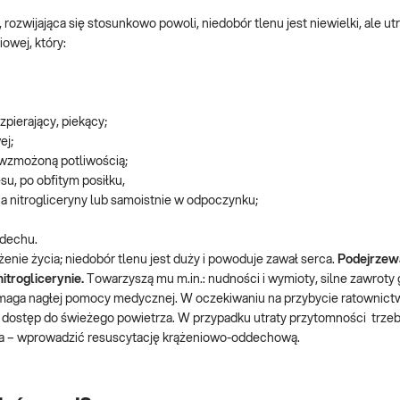
rozwijająca się stosunkowo powoli, niedobór tlenu jest niewielki, ale ut
owej, który:
zpierający, piekący;
ej;
 wzmożoną potliwością;
su, po obfitym posiłku,
nitrogliceryny lub samoistnie w odpoczynku;
ddechu.
nie życia; niedobór tlenu jest duży i powoduje zawał serca.
Podejrzewa
itroglicerynie.
Towarzyszą mu m.in.: nudności i wymioty, silne zawroty 
n wymaga nagłej pomocy medycznej. W oczekiwaniu na przybycie ratownict
ostęp do świeżego powietrza. W przypadku utraty przytomności trzeb
nia – wprowadzić resuscytację krążeniowo-oddechową.