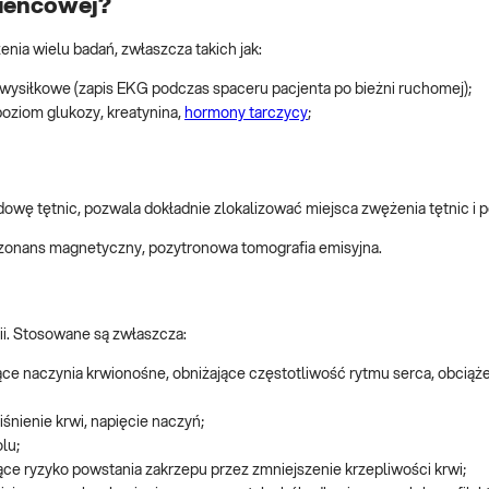
ieńcowej?
ia wielu badań, zwłaszcza takich jak:
 wysiłkowe (zapis EKG podczas spaceru pacjenta po bieżni ruchomej);
 poziom glukozy, kreatynina,
hormony tarczycy
;
udowę tętnic, pozwala dokładnie zlokalizować miejsca zwężenia tętnic i p
zonans magnetyczny, pozytronowa tomografia emisyjna.
ii. Stosowane są zwłaszcza:
ące naczynia krwionośne, obniżające częstotliwość rytmu serca, obciąż
iśnienie krwi, napięcie naczyń;
lu;
ce ryzyko powstania zakrzepu przez zmniejszenie krzepliwości krwi;