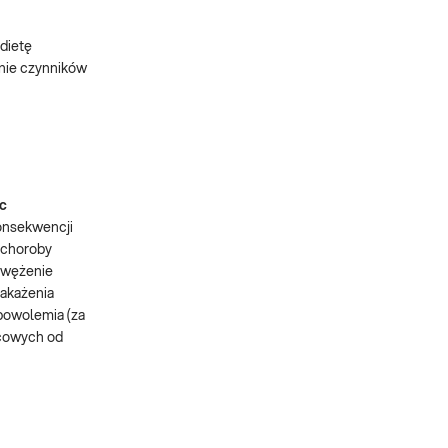
 dietę
enie czynników
ic
konsekwencji
n choroby
zwężenie
zakażenia
ipowolemia (za
ńcowych od