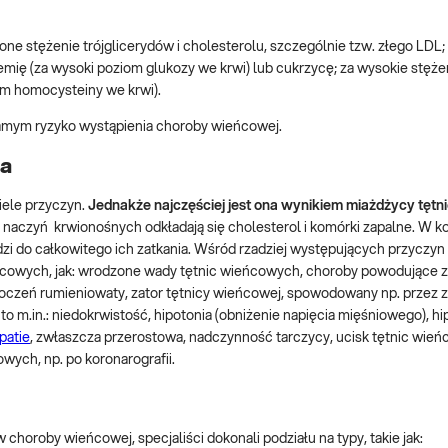
ne stężenie trójglicerydów i cholesterolu, szczególnie tzw. złego LDL;
emię (za wysoki poziom glukozy we krwi) lub cukrzycę; za wysokie stęż
m homocysteiny we krwi).
amym ryzyko wystąpienia choroby wieńcowej.
ca
ele przyczyn.
Jednakże najczęściej jest ona wynikiem miażdżycy tętn
 naczyń krwionośnych odkładają się cholesterol i komórki zapalne. W 
dzi do całkowitego ich zatkania. Wśród rzadziej występujących przyczy
eńcowych, jak: wrodzone wady tętnic wieńcowych, choroby powodujące 
 toczeń rumieniowaty, zator tętnicy wieńcowej, spowodowany np. przez 
to m.in.: niedokrwistość, hipotonia (obniżenie napięcia mięśniowego), h
patie
, zwłaszcza przerostowa, nadczynność tarczycy, ucisk tętnic wie
wych, np. po koronarografii.
choroby wieńcowej, specjaliści dokonali podziału na typy, takie jak: