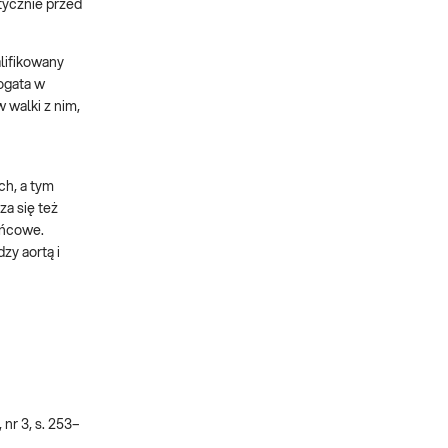
tycznie przed
ifikowany
ogata w
 walki z nim,
ch, a tym
a się też
eńcowe.
y aortą i
 nr 3, s. 253–