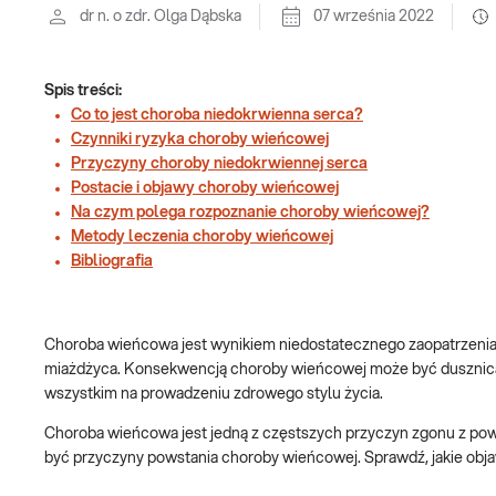
dr n. o zdr. Olga Dąbska
07 września 2022
Spis treści:
Co to jest choroba niedokrwienna serca?
Czynniki ryzyka choroby wieńcowej
Przyczyny choroby niedokrwiennej serca
Postacie i objawy choroby wieńcowej
Na czym polega rozpoznanie choroby wieńcowej?
Metody leczenia choroby wieńcowej
Bibliografia
Choroba wieńcowa jest wynikiem niedostatecznego zaopatrzenia 
miażdżyca. Konsekwencją choroby wieńcowej może być dusznica b
wszystkim na prowadzeniu zdrowego stylu życia.
Choroba wieńcowa jest jedną z częstszych przyczyn zgonu z powo
być przyczyny powstania choroby wieńcowej. Sprawdź, jakie obja