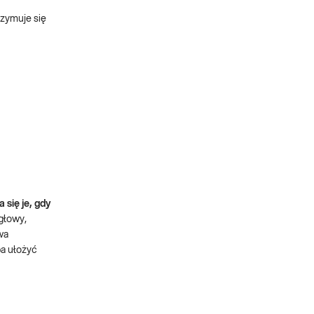
rzymuje się
 się je, gdy
głowy,
wa
a ułożyć