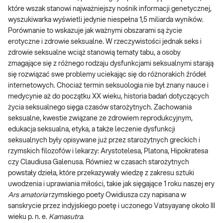
które wszak stanowi najważniejszy nośnik informacji genetycznej,
wyszukiwarka wyświetli jedynie niespełna 1,5 miliarda wyników.
Porównanie to wskazuje jak ważnymi obszarami są życie
erotyczne i zdrowie seksualne. W rzeczywistości jednak seks i
zdrowie seksualne wciąż stanowią tematy tabu, a osoby
zmagające się z różnego rodzaju dysfunkcjami seksualnymi starają
się rozwiązać swe problemy uciekając się do różnorakich źródeł
internetowych. Chociaż termin seksuologia nie był znany nauce i
medycynie aż do początku XX wieku, historia badań dotyczących
życia seksualnego sięga czasów starożytnych. Zachowania
seksualne, kwestie związane ze zdrowiem reprodukcyjnym,
edukacja seksualna, etyka, a także leczenie dysfunkcji
seksualnych były opisywane już przez starożytnych greckich i
rzymskich filozofów i lekarzy: Arystotelesa, Platona, Hipokratesa
czy Claudiusa Galenusa. Również w czasach starożytnych
powstały dzieła, które przekazywały wiedzę z zakresu sztuki
uwodzenia i uprawiania miłości, takie jak sięgające 1 roku naszej ery
Ars amatoria
rzymskiego poety Owidiusza czy napisana w
sanskrycie przez indyjskiego poetę i uczonego Vatsyayanę około III
wieku p. n. e.
Kamasutra
.