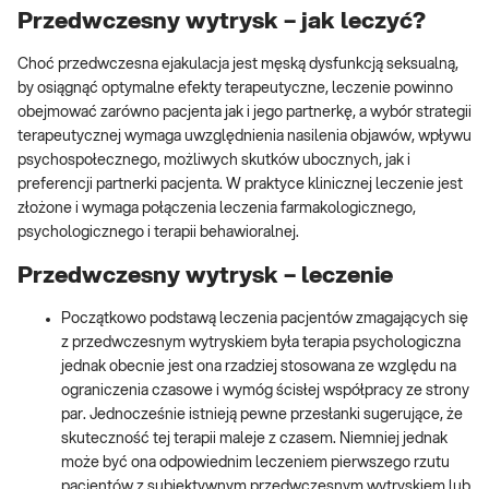
Przedwczesny wytrysk – jak leczyć?
Choć przedwczesna ejakulacja jest męską dysfunkcją seksualną,
by osiągnąć optymalne efekty terapeutyczne, leczenie powinno
obejmować zarówno pacjenta jak i jego partnerkę, a wybór strategii
terapeutycznej wymaga uwzględnienia nasilenia objawów, wpływu
psychospołecznego, możliwych skutków ubocznych, jak i
preferencji partnerki pacjenta. W praktyce klinicznej leczenie jest
złożone i wymaga połączenia leczenia farmakologicznego,
psychologicznego i terapii behawioralnej.
Przedwczesny wytrysk – leczenie
Początkowo podstawą leczenia pacjentów zmagających się
z przedwczesnym wytryskiem była terapia psychologiczna
jednak obecnie jest ona rzadziej stosowana ze względu na
ograniczenia czasowe i wymóg ścisłej współpracy ze strony
par. Jednocześnie istnieją pewne przesłanki sugerujące, że
skuteczność tej terapii maleje z czasem. Niemniej jednak
może być ona odpowiednim leczeniem pierwszego rzutu
pacjentów z subiektywnym przedwczesnym wytryskiem lub