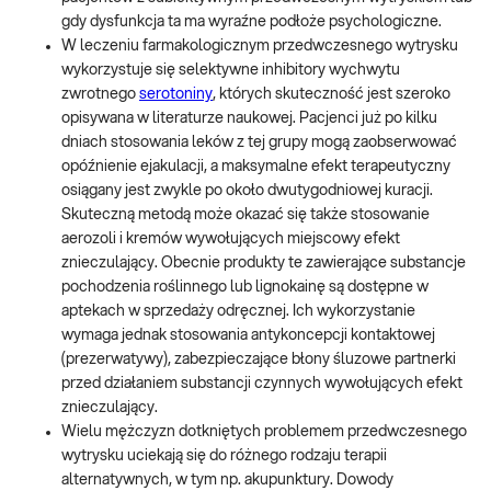
gdy dysfunkcja ta ma wyraźne podłoże psychologiczne.
W leczeniu farmakologicznym przedwczesnego wytrysku
wykorzystuje się selektywne inhibitory wychwytu
zwrotnego
serotoniny
, których skuteczność jest szeroko
opisywana w literaturze naukowej. Pacjenci już po kilku
dniach stosowania leków z tej grupy mogą zaobserwować
opóźnienie ejakulacji, a maksymalne efekt terapeutyczny
osiągany jest zwykle po około dwutygodniowej kuracji.
Skuteczną metodą może okazać się także stosowanie
aerozoli i kremów wywołujących miejscowy efekt
znieczulający. Obecnie produkty te zawierające substancje
pochodzenia roślinnego lub lignokainę są dostępne w
aptekach w sprzedaży odręcznej. Ich wykorzystanie
wymaga jednak stosowania antykoncepcji kontaktowej
(prezerwatywy), zabezpieczające błony śluzowe partnerki
przed działaniem substancji czynnych wywołujących efekt
znieczulający.
Wielu mężczyzn dotkniętych problemem przedwczesnego
wytrysku uciekają się do różnego rodzaju terapii
alternatywnych, w tym np. akupunktury. Dowody