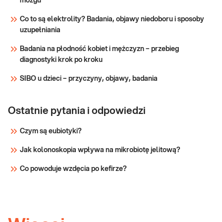
mózgu
seksualnego, utratę masy mięśniowej,
Sprawdź
osteoporozę, wahania masy ciała, chwiejność
Co to są elektrolity? Badania, objawy niedoboru i sposoby
emocjonalną, pogor
uzupełniania
Badania na płodność kobiet i mężczyzn – przebieg
diagnostyki krok po kroku
SIBO u dzieci – przyczyny, objawy, badania
Ostatnie pytania i odpowiedzi
Czym są eubiotyki?
Jak kolonoskopia wpływa na mikrobiotę jelitową?
Co powoduje wzdęcia po kefirze?