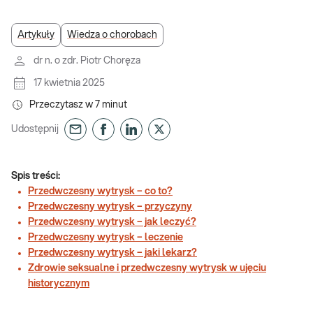
Artykuły
Wiedza o chorobach
dr n. o zdr. Piotr Choręza
17 kwietnia 2025
Przeczytasz w
7
minut
Udostępnij
Spis treści:
Przedwczesny wytrysk – co to?
Przedwczesny wytrysk – przyczyny
Przedwczesny wytrysk – jak leczyć?
Przedwczesny wytrysk – leczenie
Przedwczesny wytrysk – jaki lekarz?
Zdrowie seksualne i przedwczesny wytrysk w ujęciu
historycznym