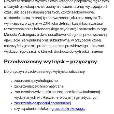
Powyższa definicja wyróżnia dwie kategorie pacjentów; mężczyzn,
u których ejakulacja ze skróconym czasem latencji występuje od
czasu inicjacji seksualnej oraz tych, którzy zaobserwowali
skrócenie czasu latencji (przedwczesna ejakulacja nabyta). Ta
wynikająca z przyjętej w 2014 roku definicji klasyfikacja została
rozszerzona przez holenderskiego psychiatrę i neuroseksuologa
Marcela Waldingera o dwie dodatkowe kategorie: przedwczesną
ejakulację nieregularną oraz subiektywną, w przypadku której
mężczyźni zgłaszają problem pomimo prawidłowego lub nawet
wydłużonego czasu, w których dochodzi do wytrysku nasienia.
Przedwczesny wytrysk – przyczyny
Do przyczyn przedwczesnego wytrysku zalicza się:
zaburzenia psychologiczne,
zaburzenia psychosomatyczne,
zaburzenia wydzielania neurotransmiterów (substancji
wydzielanych w układzie nerwowym) i genetycznych,
zaburzenia gospodarki hormonalnej,
czy zapalenia i infekcje
gruczołu krokowego.