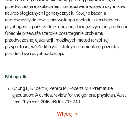
W latach 90-tych XX wieku coraz głośniej postulowano, że
przedwczesna ejakulacja jest następstwem wpływu czynników
neurobiologicznych i genetycznych. Kolejne badania
doprowadziły do rewizji pierwotnego poglądu zakładającego
psychogenne podłoże tej krępującej dla mężczyzn przypadłości.
Obecnie przeważa szerokie postrzeganie problemu
przedwczesnej ejakulacji i możliwych metod terapii tej
przypadłości, wśród których istotnymi elementami pozostają
poradnictwo i psychoedukacja.
Bibliografia
Chung E, Gilbert B, Perera M, Roberts MJ. Premature
ejaculation: A clinical review for the general physician. Aust
Fam Physician 2015; 44(10): 737-743.
Więcej