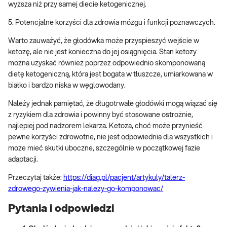
wyższa niż przy samej diecie ketogenicznej.
5. Potencjalne korzyści dla zdrowia mózgu i funkcji poznawczych.
Warto zauważyć, że głodówka może przyspieszyć wejście w
ketozę, ale nie jest konieczna do jej osiągnięcia. Stan ketozy
można uzyskać również poprzez odpowiednio skomponowaną
dietę ketogeniczną, która jest bogata w tłuszcze, umiarkowana w
białko i bardzo niska w węglowodany.
Należy jednak pamiętać, że długotrwałe głodówki mogą wiązać się
z ryzykiem dla zdrowia i powinny być stosowane ostrożnie,
najlepiej pod nadzorem lekarza. Ketoza, choć może przynieść
pewne korzyści zdrowotne, nie jest odpowiednia dla wszystkich i
może mieć skutki uboczne, szczególnie w początkowej fazie
adaptacji.
Przeczytaj także:
https://diag.pl/pacjent/artykuly/talerz-
zdrowego-zywienia-jak-nalezy-go-komponowac/
Pytania i odpowiedzi