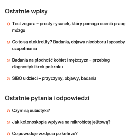
e-Pakiet
przed dietą -
Ostatnie wpisy
Dedykowany dla: Kobiet, Mężczyzn, Dzieci
kompleksowy
Uwaga! Jeżeli kupujesz badanie dla dziecka,
Test zegara – prosty rysunek, który pomaga ocenić pracę
zrealizuj je w punkcie przyjaznym dzieciom
(badania do
mózgu
– sprawdź PUNKTY PRZYJAZNE
dietetyka)
DZIECIOM. Wskazany: → Przed wizytą u
Co to są elektrolity? Badania, objawy niedoboru i sposoby
dietetyka i rozpoczęciem diety → W celu
Sprawdź
uzupełniania
zdiagnozowania
Badania na płodność kobiet i mężczyzn – przebieg
diagnostyki krok po kroku
SIBO u dzieci – przyczyny, objawy, badania
Ostatnie pytania i odpowiedzi
Czym są eubiotyki?
Jak kolonoskopia wpływa na mikrobiotę jelitową?
Co powoduje wzdęcia po kefirze?