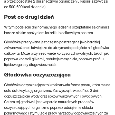
a przez pozostałe 2 dni znacznym ograniczeniu kalorii (zazwyczaj
do 500-600 kcal dziennie).
Post co drugi dzień
W tym podejściu dni normalnego jedzenia przeplatane są dniami z
bardzo niskim spożyciem kalorii lub całkowitym postem.
Głodówka przerywana jest często postrzegana jako bardziej
zrównoważone i łatwiejsze do utrzymania podejście niż głodówka
całkowita. Może przynieść wiele korzyści zdrowotnych, takich jak
poprawa kontroli glikemii, redukcja masy ciała, poprawa profilu
lipidowego czy długowieczność.
Głodówka oczyszczająca
Głodówka oczyszczająca to krótkotrwała forma postu, która ma na
celu detoksykację organizmu. Zazwyczaj trwa od 1 do 3 dni i
dopuszcza picie wody oraz soków warzywnych i owocowych.
Celem tej głodówki jest wsparcie naturalnych procesów
oczyszczających organizmu poprzez odciążenie układu
pokarmowego i stymulację pracy narządów odpowiedzialnych za