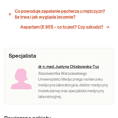
Co powoduje zapalenie pęcherza u mężczyzn?
Ile trwa i jak wygląda leczenie?
Aspartam (E 951) – co to jest? Czy szkodzi?
Specjalista
dr n. med. Justyna Chlebowska-Tuz
Absolwentka Warszawskiego
Uniwersytetu Medycznego na kierunku
medycyna laboratoryjna, doktor medycyny
molekularnej oraz specjalista medycyny
laboratoryjnej.