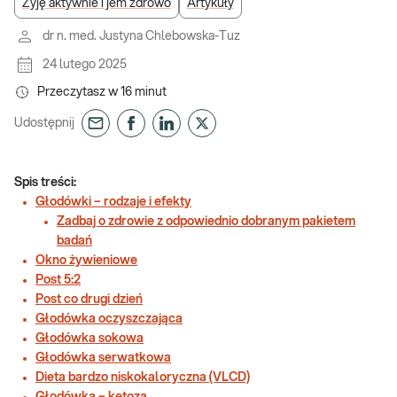
Żyję aktywnie i jem zdrowo
Artykuły
dr n. med. Justyna Chlebowska-Tuz
24 lutego 2025
Przeczytasz w
16
minut
Udostępnij
Spis treści:
Głodówki – rodzaje i efekty
Zadbaj o zdrowie z odpowiednio dobranym pakietem
badań
Okno żywieniowe
Post 5:2
Post co drugi dzień
Głodówka oczyszczająca
Głodówka sokowa
Głodówka serwatkowa
Dieta bardzo niskokaloryczna (VLCD)