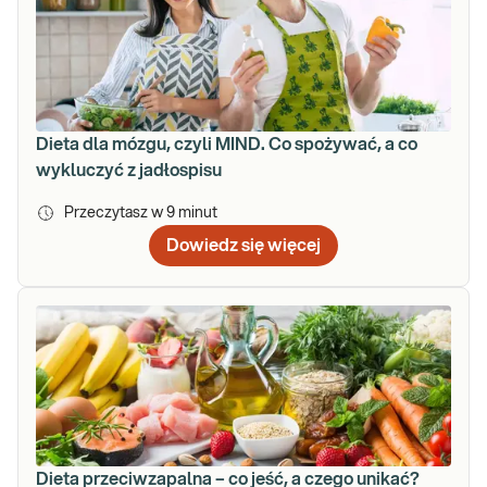
Dieta dla mózgu, czyli MIND. Co spożywać, a co
wykluczyć z jadłospisu
Przeczytasz w
9
minut
Dowiedz się więcej
Dieta przeciwzapalna – co jeść, a czego unikać?