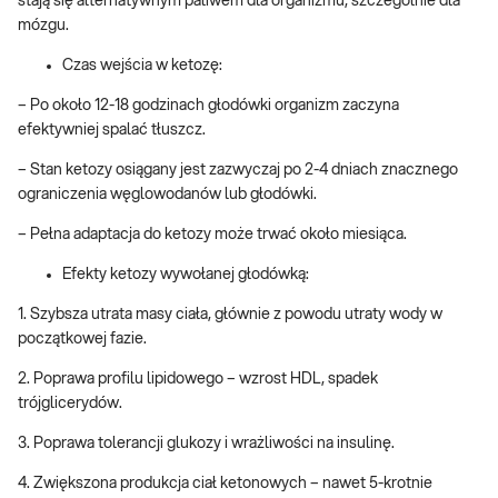
stają się alternatywnym paliwem dla organizmu, szczególnie dla
mózgu.
Czas wejścia w ketozę:
– Po około 12-18 godzinach głodówki organizm zaczyna
efektywniej spalać tłuszcz.
– Stan ketozy osiągany jest zazwyczaj po 2-4 dniach znacznego
ograniczenia węglowodanów lub głodówki.
– Pełna adaptacja do ketozy może trwać około miesiąca.
Efekty ketozy wywołanej głodówką:
1. Szybsza utrata masy ciała, głównie z powodu utraty wody w
początkowej fazie.
2. Poprawa profilu lipidowego – wzrost HDL, spadek
trójglicerydów.
3. Poprawa tolerancji glukozy i wrażliwości na insulinę.
4. Zwiększona produkcja ciał ketonowych – nawet 5-krotnie