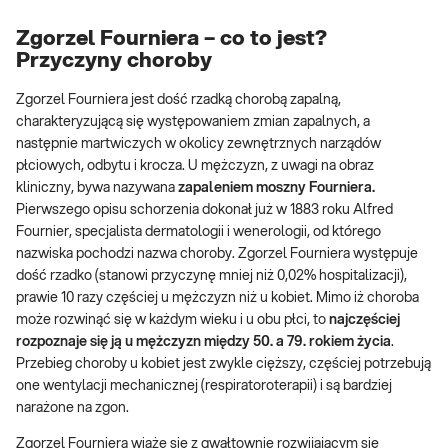
Zgorzel Fourniera – co to jest?
Przyczyny choroby
Zgorzel Fourniera jest dość rzadką chorobą zapalną,
charakteryzującą się występowaniem zmian zapalnych, a
następnie martwiczych w okolicy zewnętrznych narządów
płciowych, odbytu i krocza. U mężczyzn, z uwagi na obraz
kliniczny, bywa nazywana
zapaleniem moszny Fourniera.
Pierwszego opisu schorzenia dokonał już w 1883 roku Alfred
Fournier, specjalista dermatologii i wenerologii, od którego
nazwiska pochodzi nazwa choroby. Zgorzel Fourniera występuje
dość rzadko (stanowi przyczynę mniej niż 0,02% hospitalizacji),
prawie 10 razy częściej u mężczyzn niż u kobiet. Mimo iż choroba
może rozwinąć się w każdym wieku i u obu płci, to
najczęściej
rozpoznaje się ją u mężczyzn między 50. a 79. rokiem życia
.
Przebieg choroby u kobiet jest zwykle cięższy, częściej potrzebują
one wentylacji mechanicznej (respiratoroterapii) i są bardziej
narażone na zgon.
Zgorzel Fourniera wiąże się z gwałtownie rozwijającym się