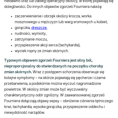
niedawno uraz lub zabieg operacyjny okolicy, w której pojawiają się
dolegliwości. Do innych objawów zgorzeli Fourniera należą:
zaczerwienienie i obrzęk okolicy krocza, worka
mosznowego u mężczyzn lub warg sromowych u kobiet,
gorączka,
dreszcze
,
nudności, wymioty,
zatrzymanie moczu,
przyspieszenie akcji serca (tachykardia),
wyciek ropny ze zmian skórnych.
Typowym objawem zgorzeli Fourniera jest silny ból,
nieproporcjonalny do stwierdzanych na początku choroby
zmian skórnych.
Wraz z postępem schorzenia obserwuje się
kolejne symptomy – na skórze pojawiają się pęcherze i czarne
przebarwienia, a podskórnie można wyczuć nagromadzone
powietrze. W okolicy zmian może być wyczuwalny
charakterystyczny odór zgnilizny. W zaawansowanej zgorzeli
Fourniera dołączają objawy sepsy – obniżenie ciśnienia tętniczego
krwi, tachykardia, wysoka gorączka, przyspieszenie oddechu i
niewydolność narządów.