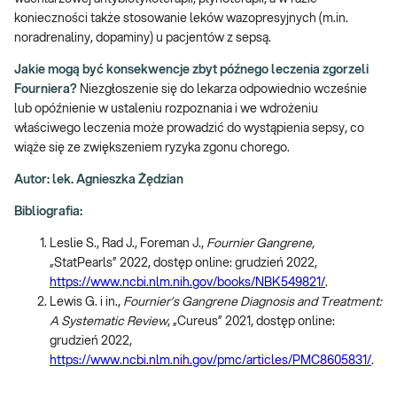
konieczności także stosowanie leków wazopresyjnych (m.in.
noradrenaliny, dopaminy) u pacjentów z sepsą.
Jakie mogą być konsekwencje zbyt późnego leczenia zgorzeli
Fourniera?
Niezgłoszenie się do lekarza odpowiednio wcześnie
lub opóźnienie w ustaleniu rozpoznania i we wdrożeniu
właściwego leczenia może prowadzić do wystąpienia sepsy, co
wiąże się ze zwiększeniem ryzyka zgonu chorego.
Autor: lek. Agnieszka Żędzian
Bibliografia:
Leslie S., Rad J., Foreman J.,
Fournier Gangrene,
„StatPearls” 2022, dostęp online: grudzień 2022,
https://www.ncbi.nlm.nih.gov/books/NBK549821/
.
Lewis G. i in.,
Fournier’s Gangrene Diagnosis and Treatment:
A Systematic Review
, „Cureus” 2021, dostęp online:
grudzień 2022,
https://www.ncbi.nlm.nih.gov/pmc/articles/PMC8605831/
.