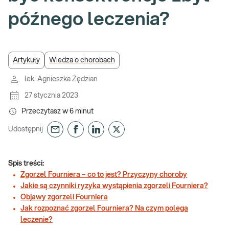
późnego leczenia?
Artykuły
Wiedza o chorobach
lek. Agnieszka Żędzian
27 stycznia 2023
Przeczytasz w
6
minut
Udostępnij
Spis treści:
Zgorzel Fourniera – co to jest? Przyczyny choroby
Jakie są czynniki ryzyka wystąpienia zgorzeli Fourniera?
Objawy zgorzeli Fourniera
Jak rozpoznać zgorzel Fourniera? Na czym polega
leczenie?