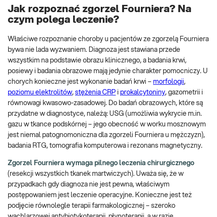
Jak rozpoznać zgorzel Fourniera? Na
czym polega leczenie?
Właściwe rozpoznanie choroby u pacjentów ze zgorzelą Fourniera
bywa nie lada wyzwaniem. Diagnoza jest stawiana przede
wszystkim na podstawie obrazu klinicznego, a badania krwi,
posiewy i badania obrazowe mają jedynie charakter pomocniczy. U
chorych konieczne jest wykonanie badań krwi –
morfologii
,
poziomu elektrolitów
,
stężenia CRP
i
prokalcytoniny
, gazometrii i
równowagi kwasowo-zasadowej. Do badań obrazowych, które są
przydatne w diagnostyce, należą: USG (umożliwia wykrycie m.in.
gazu w tkance podskórnej – jego obecność w worku mosznowym
jest niemal patognomoniczna dla zgorzeli Fourniera u mężczyzn),
badania RTG, tomografia komputerowa i rezonans magnetyczny.
Zgorzel Fourniera wymaga pilnego leczenia chirurgicznego
(resekcji wszystkich tkanek martwiczych). Uważa się, że w
przypadkach gdy diagnoza nie jest pewna, właściwym
postępowaniem jest leczenie operacyjne. Konieczne jest też
podjęcie równolegle terapii farmakologicznej – szeroko
wachlarzowej antybiotykoterapii, płynoterapii, a w razie