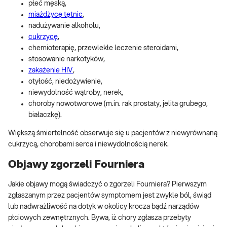
płeć męską,
miażdżycę tętnic
,
nadużywanie alkoholu,
cukrzycę
,
chemioterapię, przewlekłe leczenie steroidami,
stosowanie narkotyków,
zakażenie HIV
,
otyłość, niedożywienie,
niewydolność wątroby, nerek,
choroby nowotworowe (m.in. rak prostaty, jelita grubego,
białaczkę).
Większą śmiertelność obserwuje się u pacjentów z niewyrównaną
cukrzycą, chorobami serca i niewydolnością nerek.
Objawy zgorzeli Fourniera
Jakie objawy mogą świadczyć o zgorzeli Fourniera? Pierwszym
zgłaszanym przez pacjentów symptomem jest zwykle ból, świąd
lub nadwrażliwość na dotyk w okolicy krocza bądź narządów
płciowych zewnętrznych. Bywa, iż chory zgłasza przebyty