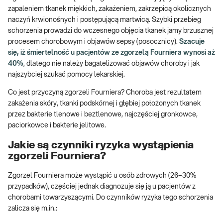
zapaleniem tkanek miękkich, zakażeniem, zakrzepicą okolicznych
naczyń krwionośnych i postępującą martwicą. Szybki przebieg
schorzenia prowadzi do wczesnego objęcia tkanek jamy brzusznej
procesem chorobowym i objawów sepsy (posocznicy).
Szacuje
się, iż śmiertelność u pacjentów ze zgorzelą Fourniera wynosi aż
40%
, dlatego nie należy bagatelizować objawów choroby i jak
najszybciej szukać pomocy lekarskiej.
Co jest przyczyną zgorzeli Fourniera? Choroba jest rezultatem
zakażenia skóry, tkanki podskórnej i głębiej położonych tkanek
przez bakterie tlenowe i beztlenowe, najczęściej gronkowce,
paciorkowce i bakterie jelitowe.
Jakie są czynniki ryzyka wystąpienia
zgorzeli Fourniera?
Zgorzel Fourniera może wystąpić u osób zdrowych (26–30%
przypadków), częściej jednak diagnozuje się ją u pacjentów z
chorobami towarzyszącymi. Do czynników ryzyka tego schorzenia
zalicza się m.in.: