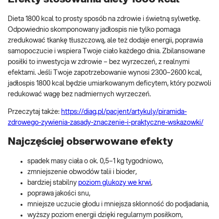
Dieta 1800 kcal to prosty sposób na zdrowie i świetną sylwetkę.
Odpowiednio skomponowany jadłospis nie tylko pomaga
zredukować tkankę tłuszczową, ale też dodaje energii, poprawia
samopoczucie i wspiera Twoje ciało każdego dnia. Zbilansowane
posiłki to inwestycja w zdrowie – bez wyrzeczeń, z realnymi
efektami. Jeśli Twoje zapotrzebowanie wynosi 2300–2600 kcal,
jadłospis 1800 kcal będzie umiarkowanym deficytem, który pozwoli
redukować wagę bez nadmiernych wyrzeczeń.
Przeczytaj także:
https://diag.pl/pacjent/artykuly/piramida-
zdrowego-zywienia-zasady-znaczenie-i-praktyczne-wskazowki/
Najczęściej obserwowane efekty
spadek masy ciała o ok. 0,5–1 kg tygodniowo,
zmniejszenie obwodów talii i bioder,
bardziej stabilny
poziom glukozy we krwi
,
poprawa jakości snu,
mniejsze uczucie głodu i mniejsza skłonność do podjadania,
wyższy poziom energii dzięki regularnym posiłkom,