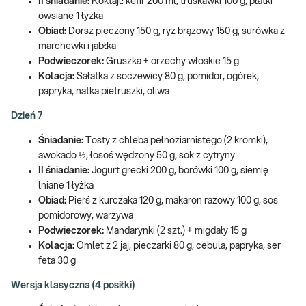
II śniadanie:
Koktajl: kefir 200 ml, truskawki 100 g, płatki
owsiane 1 łyżka
Obiad:
Dorsz pieczony 150 g, ryż brązowy 150 g, surówka z
marchewki i jabłka
Podwieczorek:
Gruszka + orzechy włoskie 15 g
Kolacja:
Sałatka z soczewicy 80 g, pomidor, ogórek,
papryka, natka pietruszki, oliwa
Dzień 7
Śniadanie:
Tosty z chleba pełnoziarnistego (2 kromki),
awokado ½, łosoś wędzony 50 g, sok z cytryny
II śniadanie:
Jogurt grecki 200 g, borówki 100 g, siemię
lniane 1 łyżka
Obiad:
Pierś z kurczaka 120 g, makaron razowy 100 g, sos
pomidorowy, warzywa
Podwieczorek:
Mandarynki (2 szt.) + migdały 15 g
Kolacja:
Omlet z 2 jaj, pieczarki 80 g, cebula, papryka, ser
feta 30 g
Wersja klasyczna (4 posiłki)