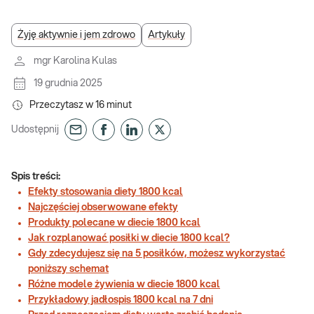
Żyję aktywnie i jem zdrowo
Artykuły
mgr Karolina Kulas
19 grudnia 2025
Przeczytasz w
16
minut
Udostępnij
Spis treści:
Efekty stosowania diety 1800 kcal
Najczęściej obserwowane efekty
Produkty polecane w diecie 1800 kcal
Jak rozplanować posiłki w diecie 1800 kcal?
Gdy zdecydujesz się na 5 posiłków, możesz wykorzystać
poniższy schemat
Różne modele żywienia w diecie 1800 kcal
Przykładowy jadłospis 1800 kcal na 7 dni