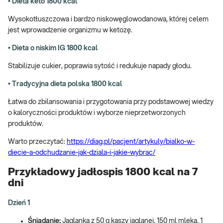
• Dieta keto 1800 kcal
Wysokotłuszczowa i bardzo niskowęglowodanowa, której celem
jest wprowadzenie organizmu w ketozę.
• Dieta o niskim IG 1800 kcal
Stabilizuje cukier, poprawia sytość i redukuje napady głodu.
• Tradycyjna dieta polska 1800 kcal
Łatwa do zbilansowania i przygotowania przy podstawowej wiedzy
o kaloryczności produktów i wyborze nieprzetworzonych
produktów.
Warto przeczytać:
https://diag.pl/pacjent/artykuly/bialko-w-
diecie-a-odchudzanie-jak-dziala-i-jakie-wybrac/
Przykładowy jadłospis 1800 kcal na 7
dni
Dzień 1
Śniadanie:
Jaglanka z 50 g kaszy jaglanej, 150 ml mleka, 1