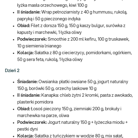
łyżka masła orzechowego, kiwi 100 g
II śniadanie:
Wrap pełnoziarnisty z 40 g hummusu, rukolą,
papryką i 50 g pieczonego indyka
Obiad:
Filet z dorsza 150 g, 150 g kaszy bulgur, surówka z
kapusty i marchewki, 1 łyżka oliwy
Podwieczorek:
Smoothie z 200 ml kefiru, 100 g truskawek,
10 g siemienia lnianego
Kolacja:
Sałatka z 80 g ciecierzycy, pomidorkami, ogórkiem,
50 g sera feta, rukolą, 1 łyżka oliwy
Dzień 2
Śniadanie:
Owsianka: płatki owsiane 50 g, jogurt naturalny
150 g, borówki 50 g, orzechy laskowe 10 g
II śniadanie:
Kanapka: chleb żytni 2 kromki, pasta z awokado,
plasterki pomidora
Obiad:
Łosoś pieczony 150 g, ziemniaki 200 g, brokuły i
marchewka na parze, oliwa
Podwieczorek:
Jogurt naturalny 150 g + łyżeczka miodu +
pestki dyni
Kolacja:
Sałatka z tuńczykiem w wodzie 80 g, mix sałat,