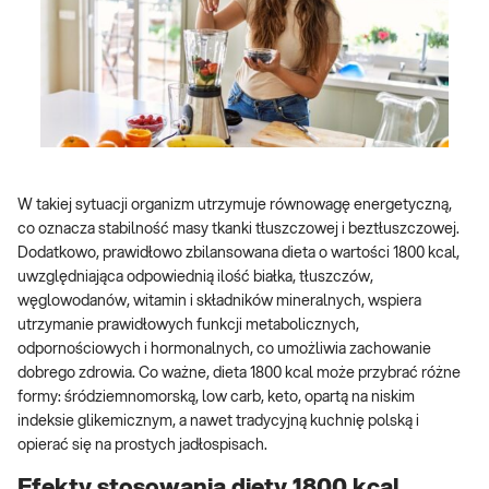
W takiej sytuacji organizm utrzymuje równowagę energetyczną,
co oznacza stabilność masy tkanki tłuszczowej i beztłuszczowej.
Dodatkowo, prawidłowo zbilansowana dieta o wartości 1800 kcal,
uwzględniająca odpowiednią ilość białka, tłuszczów,
węglowodanów, witamin i składników mineralnych, wspiera
utrzymanie prawidłowych funkcji metabolicznych,
odpornościowych i hormonalnych, co umożliwia zachowanie
dobrego zdrowia. Co ważne, dieta 1800 kcal może przybrać różne
formy: śródziemnomorską, low carb, keto, opartą na niskim
indeksie glikemicznym, a nawet tradycyjną kuchnię polską i
opierać się na prostych jadłospisach.
Efekty stosowania diety 1800 kcal