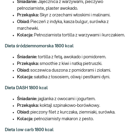
Śniadanie:
Jajecznica z warzywami, pieczywo
pełnoziarniste, plaster awokado.
Przekąska:
Skyr z orzechami włoskimi i malinami.
Obiad:
Pieczeń z indyka, kasza bulgur, surówka z
marchewki.
Kolacja:
Pełnoziarnista tortilla z warzywami i kurczakiem.
Dieta śródziemnomorska 1800 kcal
Śniadanie:
tortilla z fetą, awokado i pomidorem.
Przekąska:
smoothie z kiwi i natką pietruszki.
Obiad:
soczewica duszona z pomidorami i ziołami.
Kolacja:
sałatka z łososiem, oliwą i pestkami dyni.
Dieta DASH 1800 kcal
Śniadanie:
jaglanka z owocami i jogurtem.
Przekąska:
koktajl szpinakowo-borówkowy.
Obiad:
pieczony filet z kurczaka, ziemniaki, surówka.
Kolacja:
pełnoziarnisty makaron z pesto.
Dieta low carb 1800 kcal