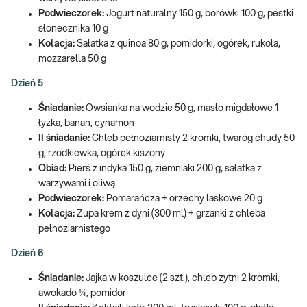
Podwieczorek:
Jogurt naturalny 150 g, borówki 100 g, pestki
słonecznika 10 g
Kolacja:
Sałatka z quinoa 80 g, pomidorki, ogórek, rukola,
mozzarella 50 g
Dzień 5
Śniadanie:
Owsianka na wodzie 50 g, masło migdałowe 1
łyżka, banan, cynamon
II śniadanie:
Chleb pełnoziarnisty 2 kromki, twaróg chudy 50
g, rzodkiewka, ogórek kiszony
Obiad:
Pierś z indyka 150 g, ziemniaki 200 g, sałatka z
warzywami i oliwą
Podwieczorek:
Pomarańcza + orzechy laskowe 20 g
Kolacja:
Zupa krem z dyni (300 ml) + grzanki z chleba
pełnoziarnistego
Dzień 6
Śniadanie:
Jajka w koszulce (2 szt.), chleb żytni 2 kromki,
awokado ¼, pomidor