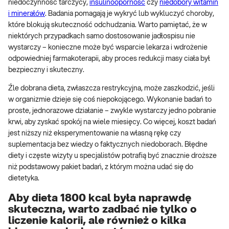
niedoczynność tarczycy,
insulinooporność
czy
niedobory witamin
i minerałów
. Badania pomagają je wykryć lub wykluczyć choroby,
które blokują skuteczność odchudzania. Warto pamiętać, że w
niektórych przypadkach samo dostosowanie jadłospisu nie
wystarczy – konieczne może być wsparcie lekarza i wdrożenie
odpowiedniej farmakoterapii, aby proces redukcji masy ciała był
bezpieczny i skuteczny.
Źle dobrana dieta, zwłaszcza restrykcyjna, może zaszkodzić, jeśli
w organizmie dzieje się coś niepokojącego. Wykonanie badań to
proste, jednorazowe działanie – zwykle wystarczy jedno pobranie
krwi, aby zyskać spokój na wiele miesięcy. Co więcej, koszt badań
jest niższy niż eksperymentowanie na własną rękę czy
suplementacja bez wiedzy o faktycznych niedoborach. Błędne
diety i częste wizyty u specjalistów potrafią być znacznie droższe
niż podstawowy pakiet badań, z którym można udać się do
dietetyka.
Aby dieta 1800 kcal była naprawdę
skuteczna, warto zadbać nie tylko o
liczenie kalorii, ale również o kilka