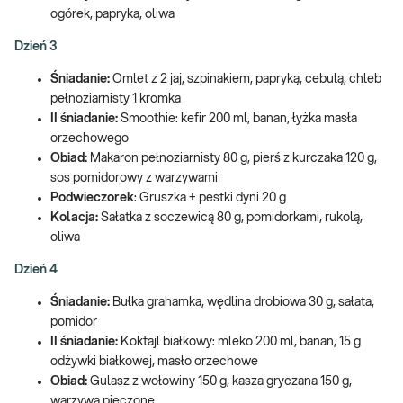
ogórek, papryka, oliwa
Dzień 3
Śniadanie:
Omlet z 2 jaj, szpinakiem, papryką, cebulą, chleb
pełnoziarnisty 1 kromka
II śniadanie:
Smoothie: kefir 200 ml, banan, łyżka masła
orzechowego
Obiad:
Makaron pełnoziarnisty 80 g, pierś z kurczaka 120 g,
sos pomidorowy z warzywami
Podwieczorek
: Gruszka + pestki dyni 20 g
Kolacja:
Sałatka z soczewicą 80 g, pomidorkami, rukolą,
oliwa
Dzień 4
Śniadanie:
Bułka grahamka, wędlina drobiowa 30 g, sałata,
pomidor
II śniadanie:
Koktajl białkowy: mleko 200 ml, banan, 15 g
odżywki białkowej, masło orzechowe
Obiad:
Gulasz z wołowiny 150 g, kasza gryczana 150 g,
warzywa pieczone