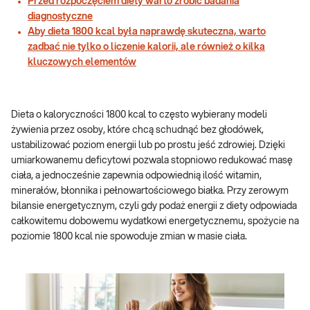
Przed rozpoczęciem diety warto zrobić badania
diagnostyczne
Aby dieta 1800 kcal była naprawdę skuteczna, warto
zadbać nie tylko o liczenie kalorii, ale również o kilka
kluczowych elementów
Dieta o kaloryczności 1800 kcal to często wybierany modeli
żywienia przez osoby, które chcą schudnąć bez głodówek,
ustabilizować poziom energii lub po prostu jeść zdrowiej. Dzięki
umiarkowanemu deficytowi pozwala stopniowo redukować masę
ciała, a jednocześnie zapewnia odpowiednią ilość witamin,
minerałów, błonnika i pełnowartościowego białka. Przy zerowym
bilansie energetycznym, czyli gdy podaż energii z diety odpowiada
całkowitemu dobowemu wydatkowi energetycznemu, spożycie na
poziomie 1800 kcal nie spowoduje zmian w masie ciała.