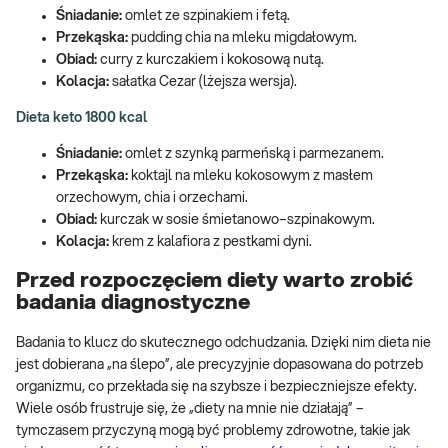
Śniadanie:
omlet ze szpinakiem i fetą.
Przekąska:
pudding chia na mleku migdałowym.
Obiad:
curry z kurczakiem i kokosową nutą.
Kolacja:
sałatka Cezar (lżejsza wersja).
Dieta keto 1800 kcal
Śniadanie:
omlet z szynką parmeńską i parmezanem.
Przekąska:
koktajl na mleku kokosowym z masłem
orzechowym, chia i orzechami.
Obiad:
kurczak w sosie śmietanowo–szpinakowym.
Kolacja:
krem z kalafiora z pestkami dyni.
Przed rozpoczęciem diety warto zrobić
badania diagnostyczne
Badania to klucz do skutecznego odchudzania. Dzięki nim dieta nie
jest dobierana „na ślepo”, ale precyzyjnie dopasowana do potrzeb
organizmu, co przekłada się na szybsze i bezpieczniejsze efekty.
Wiele osób frustruje się, że „diety na mnie nie działają” –
tymczasem przyczyną mogą być problemy zdrowotne, takie jak