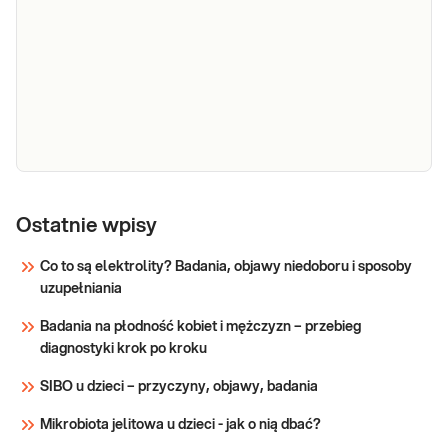
niedoborów witamin lub/i składników
z
mineralnych objawiających się np. jako spadek
konsultacją
odporności, anemia, drżenia lub/i osłabienie
dietetyka
mięśni, zaburzenia neurologiczne, osteoporo
klinicznego
Sprawdź
e-Pakiet
chudnij
Ostatnie wpisy
zdrowo z
Co to są elektrolity? Badania, objawy niedoboru i sposoby
dietetykiem
Wykonanie badań przed rozpoczęciem diety
uzupełniania
(badania,
jest niezbędnym elementem zdrowego i
świadomego odchudzania. Dobrze dobrany
konsultacja
Badania na płodność kobiet i mężczyzn – przebieg
zestaw badań pozwala dopasować sposób
dietetyczna
diagnostyki krok po kroku
żywienia do rzeczywistych potrzeb
i plan
organizmu. Dzięki badaniom można wykryć, a
SIBO u dzieci – przyczyny, objawy, badania
żywieniowy)
następnie uwzględn
Mikrobiota jelitowa u dzieci - jak o nią dbać?
Sprawdź