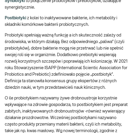
Synbiotyki
to połączenie probiotyków i prebiotyków, działające
synergistycznie.
Postbiotyki
z kolei to inaktywowane bakterie, ich metabolity i
składniki komórkowe bakterii probiotycznych.
Probiotyki spełniają ważną funkcję a ich skuteczność zależy od
środowiska, w którym działają. Bez odpowiedniego „paliwa” (czyli
prebiotyków), dobre bakterie mogą nie przetrwać lub nie spełnić
swojej roli się w organizmie. Dodatkowo prebiotyki wspierają
rozwój korzystnych szczepów i poprawiają ich kolonizację. W 2021
roku Stowarzyszenie ISAPP (International Scientic Association for
Probiotics and Prebiotic) zdefiniowało pojęcie „postbiotyk”.
Definicja ta stanowiła konsensus grupy ekspertów z różnych
dziedzin nauki, w tym przedstawicieli nauk klinicznych.
O ile probiotykiem nazywamy żywe drobnoustroje korzystnie
wpływające na zdrowie gospodarza, to postbiotykiem jest preparat
zabitych, inaktywowanych drobnoustrojów -również wywierający
działanie prozdrowotne. Wcześniej postbiotykami nazywano
często produkty przemiany materii bakterii, czyli ich metabolity,
takie jak np. kwas masłowy. Wg nowej terminologii, zgodnie z