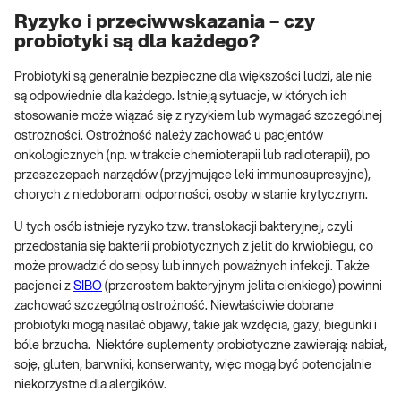
Ryzyko i przeciwwskazania – czy
probiotyki są dla każdego?
Probiotyki są generalnie bezpieczne dla większości ludzi, ale nie
są odpowiednie dla każdego. Istnieją sytuacje, w których ich
stosowanie może wiązać się z ryzykiem lub wymagać szczególnej
ostrożności. Ostrożność należy zachować u pacjentów
onkologicznych (np. w trakcie chemioterapii lub radioterapii), po
przeszczepach narządów (przyjmujące leki immunosupresyjne),
chorych z niedoborami odporności, osoby w stanie krytycznym.
U tych osób istnieje ryzyko tzw. translokacji bakteryjnej, czyli
przedostania się bakterii probiotycznych z jelit do krwiobiegu, co
może prowadzić do sepsy lub innych poważnych infekcji. Także
pacjenci z
SIBO
(przerostem bakteryjnym jelita cienkiego) powinni
zachować szczególną ostrożność. Niewłaściwie dobrane
probiotyki mogą nasilać objawy, takie jak wzdęcia, gazy, biegunki i
bóle brzucha. Niektóre suplementy probiotyczne zawierają: nabiał,
soję, gluten, barwniki, konserwanty, więc mogą być potencjalnie
niekorzystne dla alergików.