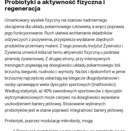
Probiotyki a aktywność fizyczna i
regeneracja
Umiarkowany wysiłek fizyczny nie stanowi nadmiernego
obciążenia dla układu pokarmowego człowieka, a wręcz poprawia
jego funkcjonowanie. Ruch ułatwia wchłanianie składników
odżywczych z pożywienia, przyspiesza wydalanie zbędnych
produktów przemiany materii. Z tego powodu Instytut Żywności i
Żywienia umieścił kilka lat temu aktywność fizyczną u podstaw
piramidy żywieniowej
.
Z drugiej strony, przy intensywnych
treningach pojawiają się dolegliwości układu pokarmowego: ból
brzucha, biegunki, nudności i wymioty. Na ból i dyskomfort w jamie
brzusznej najczęściej uskarżają się biegacze długodystansowi i
osoby uprawiające wiele dyscyplin sportowych (triathloniści).
Według statystyk, aż 40% zawodowych sportowców z dyscyplin
wytrzymałościowych może cierpieć na dolegliwości wywołane
uszkodzeniem bariery jelitowej. Stosowanie wybranych
probiotyków jest w stanie poprawić integralność bariery jelitowej.
Probiotyki, poprzez modulację mikrobioty, mogą: