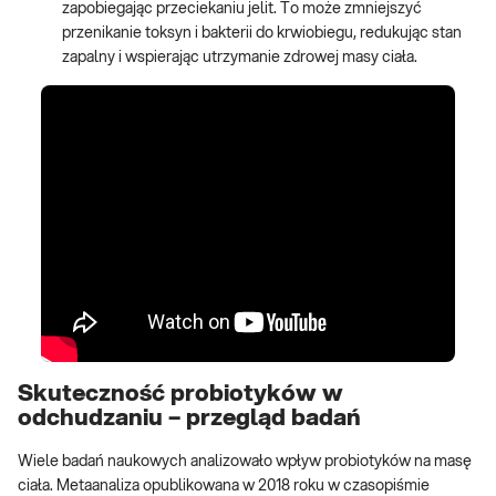
zapobiegając przeciekaniu jelit. To może zmniejszyć
przenikanie toksyn i bakterii do krwiobiegu, redukując stan
zapalny i wspierając utrzymanie zdrowej masy ciała.
Skuteczność probiotyków w
odchudzaniu – przegląd badań
Wiele badań naukowych analizowało wpływ probiotyków na masę
ciała. Metaanaliza opublikowana w 2018 roku w czasopiśmie