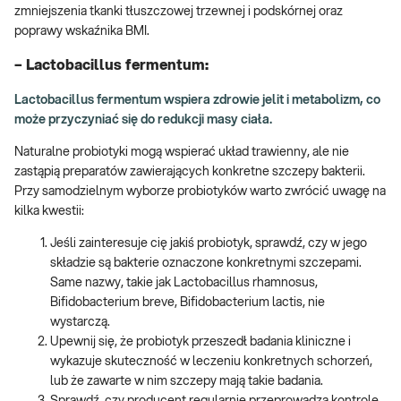
zmniejszenia tkanki tłuszczowej trzewnej i podskórnej oraz
poprawy wskaźnika BMI.
– Lactobacillus fermentum:
Lactobacillus fermentum wspiera zdrowie jelit i metabolizm, co
może przyczyniać się do redukcji masy ciała.
Naturalne probiotyki mogą wspierać układ trawienny, ale nie
zastąpią preparatów zawierających konkretne szczepy bakterii.
Przy samodzielnym wyborze probiotyków warto zwrócić uwagę na
kilka kwestii:
Jeśli zainteresuje cię jakiś probiotyk, sprawdź, czy w jego
składzie są bakterie oznaczone konkretnymi szczepami.
Same nazwy, takie jak Lactobacillus rhamnosus,
Bifidobacterium breve, Bifidobacterium lactis, nie
wystarczą.
Upewnij się, że probiotyk przeszedł badania kliniczne i
wykazuje skuteczność w leczeniu konkretnych schorzeń,
lub że zawarte w nim szczepy mają takie badania.
Sprawdź, czy producent regularnie przeprowadza kontrole