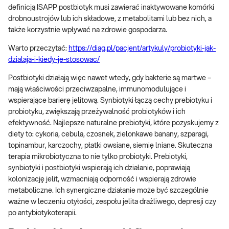
definicją ISAPP postbiotyk musi zawierać inaktywowane komórki
drobnoustrojów lub ich składowe, z metabolitami lub bez nich, a
także korzystnie wpływać na zdrowie gospodarza.
Warto przeczytać:
https://diag.pl/pacjent/artykuly/probiotyki-jak-
dzialaja-i-kiedy-je-stosowac/
Postbiotyki działają więc nawet wtedy, gdy bakterie są martwe –
mają właściwości przeciwzapalne, immunomodulujące i
wspierające barierę jelitową. Synbiotyki łączą cechy prebiotyku i
probiotyku, zwiększają przeżywalność probiotyków i ich
efektywność. Najlepsze naturalne prebiotyki, które pozyskujemy z
diety to: cykoria, cebula, czosnek, zielonkawe banany, szparagi,
topinambur, karczochy, płatki owsiane, siemię lniane. Skuteczna
terapia mikrobiotyczna to nie tylko probiotyki. Prebiotyki,
synbiotyki i postbiotyki wspierają ich działanie, poprawiają
kolonizację jelit, wzmacniają odporność i wspierają zdrowie
metaboliczne. Ich synergiczne działanie może być szczególnie
ważne w leczeniu otyłości, zespołu jelita drażliwego, depresji czy
po antybiotykoterapii.