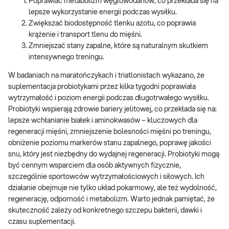
Poprawiać metabolizm węglowodanów, co przekłada się na
lepsze wykorzystanie energii podczas wysiłku.
Zwiększać biodostępność tlenku azotu, co poprawia
krążenie i transport tlenu do mięśni.
Zmniejszać stany zapalne, które są naturalnym skutkiem
intensywnego treningu.
W badaniach na maratończykach i triatlonistach wykazano, że
suplementacja probiotykami przez kilka tygodni poprawiała
wytrzymałość i poziom energii podczas długotrwałego wysiłku.
Probiotyki wspierają zdrowie bariery jelitowej, co przekłada się na:
lepsze wchłanianie białek i aminokwasów – kluczowych dla
regeneracji mięśni, zmniejszenie bolesności mięśni po treningu,
obniżenie poziomu markerów stanu zapalnego, poprawę jakości
snu, który jest niezbędny do wydajnej regeneracji. Probiotyki mogą
być cennym wsparciem dla osób aktywnych fizycznie,
szczególnie sportowców wytrzymałościowych i siłowych. Ich
działanie obejmuje nie tylko układ pokarmowy, ale też wydolność,
regenerację, odporność i metabolizm. Warto jednak pamiętać, że
skuteczność zależy od konkretnego szczepu bakterii, dawki i
czasu suplementacji.