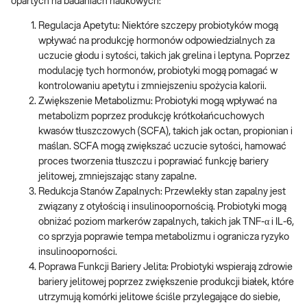
opartych na badaniach naukowych:
Regulacja Apetytu: Niektóre szczepy probiotyków mogą
wpływać na produkcję hormonów odpowiedzialnych za
uczucie głodu i sytości, takich jak grelina i leptyna. Poprzez
modulację tych hormonów, probiotyki mogą pomagać w
kontrolowaniu apetytu i zmniejszeniu spożycia kalorii.
Zwiększenie Metabolizmu: Probiotyki mogą wpływać na
metabolizm poprzez produkcję krótkołańcuchowych
kwasów tłuszczowych (SCFA), takich jak octan, propionian i
maślan. SCFA mogą zwiększać uczucie sytości, hamować
proces tworzenia tłuszczu i poprawiać funkcję bariery
jelitowej, zmniejszając stany zapalne.
Redukcja Stanów Zapalnych: Przewlekły stan zapalny jest
związany z otyłością i insulinoopornością. Probiotyki mogą
obniżać poziom markerów zapalnych, takich jak TNF-α i IL-6,
co sprzyja poprawie tempa metabolizmu i ogranicza ryzyko
insulinooporności.
Poprawa Funkcji Bariery Jelita: Probiotyki wspierają zdrowie
bariery jelitowej poprzez zwiększenie produkcji białek, które
utrzymują komórki jelitowe ściśle przylegające do siebie,