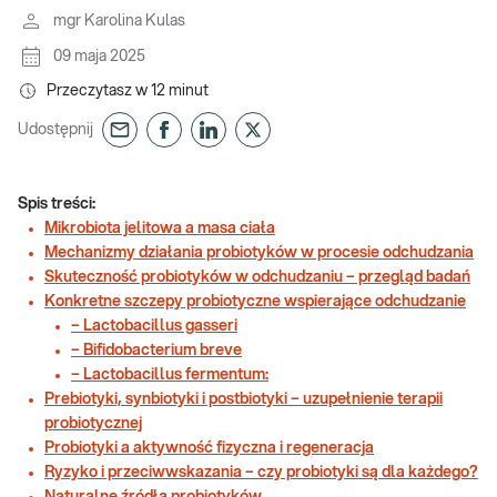
mgr Karolina Kulas
09 maja 2025
Przeczytasz w
12
minut
Udostępnij
Spis treści:
Mikrobiota jelitowa a masa ciała
Mechanizmy działania probiotyków w procesie odchudzania
Skuteczność probiotyków w odchudzaniu – przegląd badań
Konkretne szczepy probiotyczne wspierające odchudzanie
– Lactobacillus gasseri
– Bifidobacterium breve
– Lactobacillus fermentum:
Prebiotyki, synbiotyki i postbiotyki – uzupełnienie terapii
probiotycznej
Probiotyki a aktywność fizyczna i regeneracja
Ryzyko i przeciwwskazania – czy probiotyki są dla każdego?