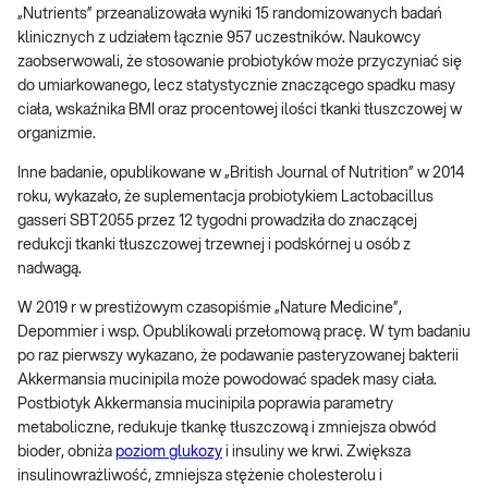
„Nutrients” przeanalizowała wyniki 15 randomizowanych badań
klinicznych z udziałem łącznie 957 uczestników. Naukowcy
zaobserwowali, że stosowanie probiotyków może przyczyniać się
do umiarkowanego, lecz statystycznie znaczącego spadku masy
ciała, wskaźnika BMI oraz procentowej ilości tkanki tłuszczowej w
organizmie.
Inne badanie, opublikowane w „British Journal of Nutrition” w 2014
roku, wykazało, że suplementacja probiotykiem Lactobacillus
gasseri SBT2055 przez 12 tygodni prowadziła do znaczącej
redukcji tkanki tłuszczowej trzewnej i podskórnej u osób z
nadwagą.
W 2019 r w prestiżowym czasopiśmie „Nature Medicine”,
Depommier i wsp. Opublikowali przełomową pracę. W tym badaniu
po raz pierwszy wykazano, że podawanie pasteryzowanej bakterii
Akkermansia mucinipila może powodować spadek masy ciała.
Postbiotyk Akkermansia mucinipila poprawia parametry
metaboliczne, redukuje tkankę tłuszczową i zmniejsza obwód
bioder, obniża
poziom glukozy
i insuliny we krwi. Zwiększa
insulinowrażliwość, zmniejsza stężenie cholesterolu i