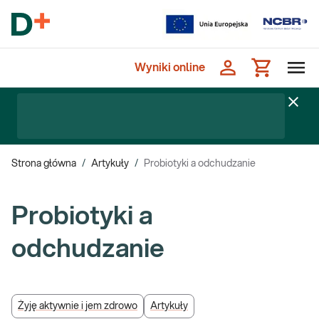
Wyniki online
Strona główna
/
Artykuły
/
Probiotyki a odchudzanie
Probiotyki a
odchudzanie
Żyję aktywnie i jem zdrowo
Artykuły