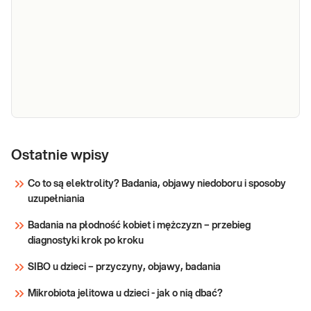
e-Pakiet
chudnij
Ostatnie wpisy
zdrowo z
Co to są elektrolity? Badania, objawy niedoboru i sposoby
dietetykiem
Wykonanie badań przed rozpoczęciem diety
uzupełniania
(badania,
jest niezbędnym elementem zdrowego i
świadomego odchudzania. Dobrze dobrany
konsultacja
Badania na płodność kobiet i mężczyzn – przebieg
zestaw badań pozwala dopasować sposób
dietetyczna
diagnostyki krok po kroku
żywienia do rzeczywistych potrzeb
i plan
organizmu. Dzięki badaniom można wykryć, a
SIBO u dzieci – przyczyny, objawy, badania
żywieniowy)
następnie uwzględn
Mikrobiota jelitowa u dzieci - jak o nią dbać?
Sprawdź