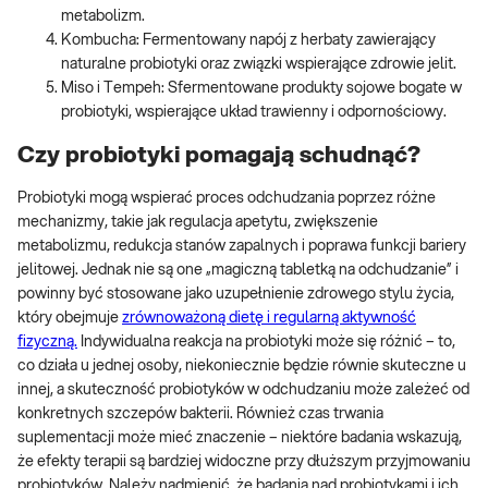
metabolizm.
Kombucha: Fermentowany napój z herbaty zawierający
naturalne probiotyki oraz związki wspierające zdrowie jelit.
Miso i Tempeh: Sfermentowane produkty sojowe bogate w
probiotyki, wspierające układ trawienny i odpornościowy.
Czy probiotyki pomagają schudnąć?
Probiotyki mogą wspierać proces odchudzania poprzez różne
mechanizmy, takie jak regulacja apetytu, zwiększenie
metabolizmu, redukcja stanów zapalnych i poprawa funkcji bariery
jelitowej. Jednak nie są one „magiczną tabletką na odchudzanie” i
powinny być stosowane jako uzupełnienie zdrowego stylu życia,
który obejmuje
zrównoważoną dietę i regularną aktywność
fizyczną.
Indywidualna reakcja na probiotyki może się różnić – to,
co działa u jednej osoby, niekoniecznie będzie równie skuteczne u
innej, a skuteczność probiotyków w odchudzaniu może zależeć od
konkretnych szczepów bakterii. Również czas trwania
suplementacji może mieć znaczenie – niektóre badania wskazują,
że efekty terapii są bardziej widoczne przy dłuższym przyjmowaniu
probiotyków. Należy nadmienić, że badania nad probiotykami i ich