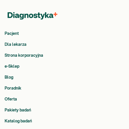
(przewlekła niewydolność i kamica nerkowa) i przytarczyc.
Jego prawidłowe stężenie we krwi jest kluczowe u dzieci, u
których minerał ten w największym stopniu wykorzystywany
jest do budowy kości, zębów, tkanek miękkich, ale także
błon komórkowych.
Magnez
bierze udział w przekazywaniu impulsów nerwowo
Pacjent
– mięśniowych, wpływa również na poprawne
Dla lekarza
funkcjonowanie przytarczyc, czyli gruczołów
odpowiedzialnych za utrzymywanie prawidłowego poziomu
Strona korporacyjna
wapnia w organizmie. Stężenie magnezu we krwi
regulowane jest przez nerki, stąd choroby nerek są
e-Sklep
wskazaniem do regularnego monitorowania jego poziomu.
Blog
Oznaczenie magnezu jest niezbędne w ustaleniu przyczyny
nawracających skurczy mięśniowych, drżenia lub/i
Poradnik
osłabienia mięśni oraz uczucia mrowienia, ale także
zaburzeń rytmu serca. Szacuje się, że niedobór magnezu
Oferta
może dotyczyć nawet 10% populacji.
Żelazo
to pierwiastek warunkujący prawidłowość procesu
Pakiety badań
tworzenia krwinek czerwonych. Jego niedobór zwykle jest
Katalog badań
konsekwencją małej podaży w diecie, zwiększonego
zapotrzebowania (np. okres wzmożonego wzrostu, ciąża)