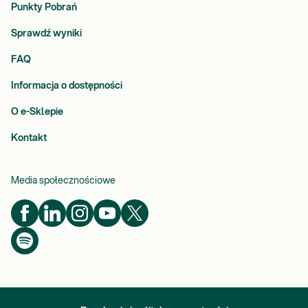
Punkty Pobrań
lub nadmiernej utraty z organizmu (np. krwawienia z
przewodu pokarmowego, obfite miesiączki). Konsekwencją
Sprawdź wyniki
niedoboru żelaza jest anemia mikrocytarna, objawiająca się
osłabieniem, bladością powłok skórnych, spadkiem kondycji
FAQ
fizycznej, kołataniem serca, zawrotami i bólem głowy,
Informacja o dostępności
drażliwością. U dzieci obserwuje się opóźnione dojrzewanie
(brak miesiączki, nieregularne miesiączki), trudności w
O e-Sklepie
gojeniu ran, brak koncentracji i trudności w zapamiętywaniu,
spaczony apetyt (potrzeba zjadania produktów niejadalnych
Kontakt
np. kredy, ziemi, mąki ziemniaczanej). Niezależnie od wieku
pojawiają się problemy ze skórą, jest ona sucha, nadmiernie
przerzedzają się włosy.
Media społecznościowe
Cynk
ze względu na swój udział w budowie kilkudziesięciu
różnych enzymów, uczestniczy w metabolizmie
węglowodanów i białek, procesie mineralizacji kości, gojenia
się ran i regeneracji mięśni. Niedobór cynku może być
przyczyną zmniejszonego tempa wzrostu u dzieci,
obniżonego stężenia hormonów płciowych (hipogonadyzm),
niedoborów odporności, czy też marskości wątroby.
Konsekwencją niedoboru mogą być również choroby skóry,