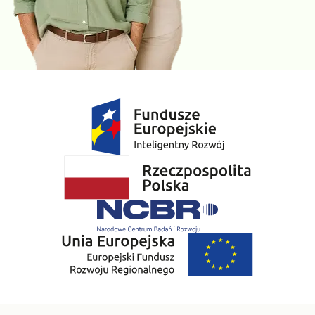
Prawdopodobieństwo niedoboru zwiększa stosowanie
leków przeciwpadaczkowych.
Wapń całkowity.
Prawidłowe stężenie wapnia we krwi
warunkuje właściwą budowę kośćca i zębów, pracę mięśni i
układu nerwowego, ale także układu krzepnięcia. Jego
niskie stężenie (hipokalcemia) wiąże się ze zwiększoną
pobudliwością nerwowo – mięśniową (drganie i przykurcze
mięśni), zwiększonym ryzykiem kamicy nerkowej,
zwiększoną podatnością na złamania (osteoporoza) oraz
objawami arytmii i zaburzeniami widzenia. Prowadzi także do
objawów dermatologicznych: suchej i łuszczącej się skóry,
kruchych paznokci, cienkich i szorstkich włosów. W
niektórych przypadkach hipokalcemia odpowiedzialna jest
za objawy psychiatryczne, takie jak lęk, depresja i
niestabilność emocjonalna.
Fosfor nieorganiczny
jest pierwiastkiem niezbędnym do
prawidłowego funkcjonowania układu nerwowego,
mięśniowego i kostnego. Wskazaniem do jego oznaczenia
są: niedobór witaminy D, objawy osłabienia mięśni i kości,
zaburzenia neurologiczne, ale także choroby nerek