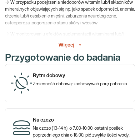
→ W przypadku podejrzenia niedoborów witamin lub/i składników
mineralnych objawiających się np. jako spadek odporności, anemia,
drżenia lub/i osłabienie mięśni, zaburzenia neurologiczne,
osteoporoza, pogorszenie stanu skóry i włosów
→ W monitorowaniu efektów suplementacji witaminami lub/i
składnikami mineralnymi
Więcej
→ Profilaktycznie, do oceny ogólnego stanu zdrowia
Przygotowanie do badania
Pamiętaj przed pobraniem:
*Na pobranie należy zgłosić się w godzinach porannych.
Rytm dobowy
Zmienność dobowa; zachowywać porę pobrania
*Do punktu pobrań zgłoś się na czczo.
Co może mieć wpływ na wynik badania poziomu witamin i
minerałów?
*Od osób suplementujących biotynę w dawce >5mg/dobę,
Na czczo
materiał do badania należy pobierać najwcześniej po 8 godz. od
Na czczo (13-14 h), o 7.00-10.00, ostatni posiłek
ostatniego zażycia biotyny.
poprzedniego dnia o 18.00, pić zwykłe ilości wody,