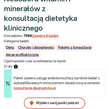
minerałów z
konsultacją dietetyka
klinicznego
Kod pakietu:
7966
Zawiera
8
badań
Kategoria badań:
Dieta
Choroby i dolegliwości
Pakiety z konsultacją
Akcje profilaktyczne
Ogólnopolski czas oczekiwania na wynik
:
21 dni
Pakiet zawiera usługę wideokonsultacji wyników badań z
wykwalifikowanym konsultantem świadczoną w serwisie
konsultacje.diagnostyka.pl
Wybierz swój punkt pobrań