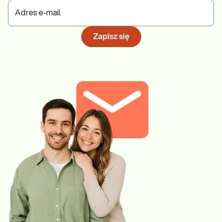
w macicy. Udowodniono również, że prawidłowe stężenie
witaminy D jest istotnym czynnikiem w profilaktyce
Adres e-mail
niektórych typów nowotworów (raka piersi, jelita grubego i
prostaty).
Zapisz się
Witamina B12
jest nieodzownym elementem warunkującym
prawidłowe funkcjonowanie układu krwionośnego i
nerwowego. Skutkiem jej niedoborów, które mogą wynikać z
rodzaju diety (np. wegańska) i nieprawidłowości w
stosowanej diecie są m.in. zaburzenia neurologiczne i
psychiczne, choroby neurodegeneracyjne i anemia
megaloblastyczna. Niedobór witaminy B12 może być
również przyczyną poronień i wad rozwojowych
płodu.
Kwas foliowy (witamina B9)
, podobnie jak witamina B12,
odpowiada za proces krwiotworzenia i funkcjonowanie
układu nerwowego. Jest szczególnie istotny dla kobiet w
ciąży, u których niedobory mogą prowadzić do rozwoju wad
cewy nerwowej płodu. Na niedobór kwasu foliowego
narażeni są palacze, osoby nadużywające alkoholu,
nastolatkowie na etapie intensywnego wzrostu, osoby
starsze oraz osoby z zespołami upośledzonego wchłaniania.