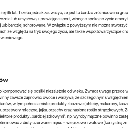
ej 65 lat. Trzeba jednak zauważyć, że jest to bardzo zróżnicowana gru
ycznie lub umysłowo, uprawiające sport, wiodące spokojne życie emeryta
ej lub bardziej schorowane. W związku z powyższym nie można stworzyć
 nich ze względu na tryb swojego życia, ale także współtowarzyszące 
żywieniowego.
rów
o komponować się posiłki niezależnie od wieku. Zwraca uwagę przede 
owinny zawsze zajmować owoce i warzywa, ze szczególnym uwzględnie
ów, w tym pełnoziarniste produkty zbożowe (chleby, makarony, kasze, 
b, przetwory mleczne, jajka, orzechy oraz nasiona roślin strączkowych. Z
ektóre produkty „bardziej zdrowymi”, np. wyroby mączne powinno zast
eliminować z diety czerwone mięso – wieprzowe i wołowe (korzystną zm