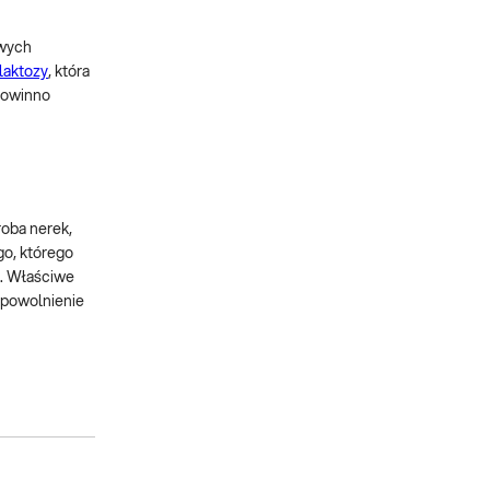
owych
 laktozy
, która
powinno
roba nerek,
go, którego
a. Właściwe
spowolnienie