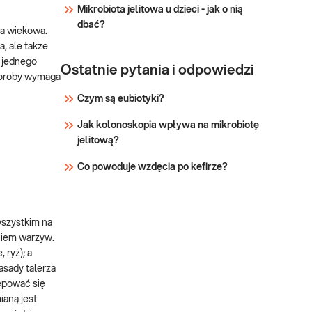
sercowego. Wskazany: →
Mikrobiota jelitowa u dzieci - jak o nią
jako uzupełnienie: e-
dbać?
pa wiekowa.
PAKIETU BADA
, ale także
 jednego
Ostatnie pytania i odpowiedzi
choroby wymaga
Czym są eubiotyki?
Jak kolonoskopia wpływa na mikrobiotę
jelitową?
Co powoduje wzdęcia po kefirze?
wszystkim na
niem warzyw.
ryż); a
asady talerza
ępować się
ianą jest