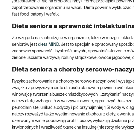
„przestawienie” się na drób oraz ryby). Formą przekąsek powin
zapotrzebowanie organizmu na wapń. Dieta powinna wykluczać na
fast food, batony i wafelki.
Dieta seniora a sprawność intelektualn
Ze względu na zachodzące w organizmie, także w mózgu i układ
seniorów jest
dieta MIND
. Jest to specjalnie opracowany sposób
zachować sprawność i bystrość umysłu, spowolnić starzenie móz
zielone liściaste warzywa, rośliny strączkowe, owoce jagodowe, o
Dieta seniora a choroby sercowo-nacz
Ryzyko zachorowania na choroby sercowo-naczyniowe i wystąpien
związku z powyższym dieta dla osób starszych powinna być ukie
winowajcę tworzenia blaszek miażdżycowych i „zatykania” naczy
należy dietę wzbogacić w warzywa i owoce, ograniczyć tłuszcze 
pełnoziarniste, unikać słodyczy i pić przynajmniej 1,5l wody w c
należy rozważyć także wyeliminowanie alkoholu z diety, ewentu
czerwonym winie poprawiają profil lipidów, wykazują działanie 
krwionośnych i wrażliwość tkanek na insulinę (niestety nie wykaz