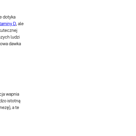
e dotyka
taminy D
, ale
kutecznej
szych ludzi
obowa dawka
cja wapnia
dzo istotną
ezę), a te