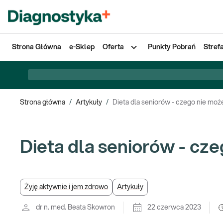
Strona Główna
e-Sklep
Oferta
Punkty Pobrań
Stref
Strona główna
/
Artykuły
/
Dieta dla seniorów - czego nie moż
Dieta dla seniorów - cz
Żyję aktywnie i jem zdrowo
Artykuły
dr n. med. Beata Skowron
22 czerwca 2023