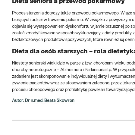
Dieta seniora a przewód pokarmowy
Proces starzenia dotyczy także przewodu pokarmowego. Wiąże 
biorących udział w trawieniu pokarmu. W związku z powyższym u
objawia się występowaniem dyskomfortu w jamie brzusznej po sp
zostać zmodyfikowane w sposób wykluczający z diety produkty z 
bezlaktozowych produktów spożywczych, które również są cenn
Dieta dla osób starszych – rola dietetyk
Niestety seniorski wiek idzie w parze z tzw. chorobami wieku p
choroby neurologiczne – Alzheimera i Parkinsona itp. W przypad
zadaniem jest skomponowanie indywidualnej diety i wytłumaczen
żywienie pacjentów wraz ze stosowaniem zaleconej przez lekarza
procesu chorobowego oraz profilaktykę powikłań towarzyszącyc
Autor: Dr n.med. Beata Skowron