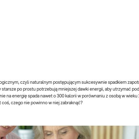
zjologicznym, czyli naturalnym postępującym sukcesywnie spadkiem zap
y starsze po prostu potrzebują mniejszej dawki energii, aby utrzymać 
e na energię spada nawet o 300 kalorii w porównaniu z osobą w wieku 2
st coś, czego nie powinno w niej zabraknąć?