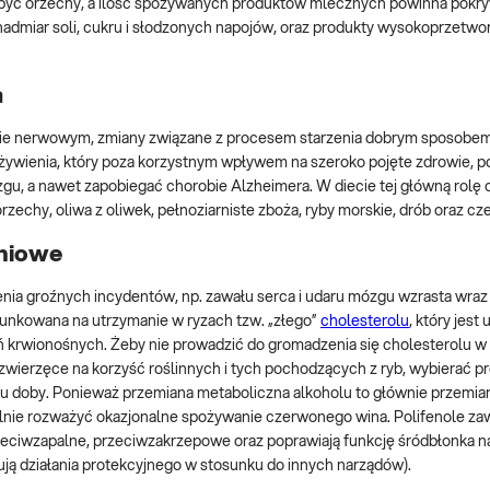
ny być orzechy, a ilość spożywanych produktów mlecznych powinna pokr
dmiar soli, cukru i słodzonych napojów, oraz produkty wysokoprzetwo
a
zie nerwowym, zmiany związane z procesem starzenia dobrym sposobem
 żywienia, który poza korzystnym wpływem na szeroko pojęte zdrowie, 
gu, a nawet zapobiegać chorobie Alzheimera. W diecie tej główną rolę 
rzechy, oliwa z oliwek, pełnoziarniste zboża, ryby morskie, drób oraz c
yniowe
ia groźnych incydentów, np. zawału serca i udaru mózgu wzrasta wraz
runkowana na utrzymanie w ryzach tzw. „złego”
cholesterolu
, który jest
ń krwionośnych. Żeby nie prowadzić do gromadzenia się cholesterolu w
zwierzęce na korzyść roślinnych i tych pochodzących z ryb, wybierać p
iągu doby. Ponieważ przemiana metaboliczna alkoholu to głównie przemia
alnie rozważyć okazjonalne spożywanie czerwonego wina. Polifenole za
przeciwzapalne, przeciwzakrzepowe oraz poprawiają funkcję śródbłonka 
ują działania protekcyjnego w stosunku do innych narządów).