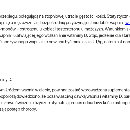
zebiegu, polegającą na stopniowej utracie gęstości kości. Statystyczni
ają się u mężczyzn. Jej bezpośrednią przyczyną jest niedobór wapnia i
wi
ormonów – estrogenu u kobiet i testosteronu u mężczyzn. Warunkiem s
nia i ułatwiającej jego wchłanianie witaminy D. Stąd, jedzenie dla star
ć spożywanego wapnia nie powinna być mniejsza niż 1,5g; natomiast d
miny D.
nym źródłem wapnia w diecie, powinna zostać wprowadzona suplementa
oporozą dowiedziono, że poza właściwą dawką wapnia i witaminy D, bar
 siłowe ćwiczenia fizyczne stymulują proces odbudowy kości (osteogen
zają postęp choroby.