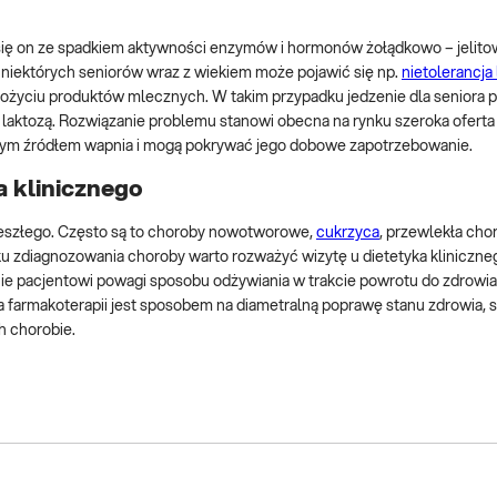
się on ze spadkiem aktywności enzymów i hormonów żołądkowo – jelit
 niektórych seniorów wraz z wiekiem może pojawić się np.
nietolerancja
ożyciu produktów mlecznych. W takim przypadku jedzenie dla seniora 
laktozą. Rozwiązanie problemu stanowi obecna na rynku szeroka oferta
ym źródłem wapnia i mogą pokrywać jego dobowe zapotrzebowanie.
a klinicznego
odeszłego. Często są to choroby nowotworowe,
cukrzyca
, przewlekła cho
ku zdiagnozowania choroby warto rozważyć wizytę u dietetyka kliniczne
ie pacjentowi powagi sposobu odżywiania w trakcie powrotu do zdrowi
 farmakoterapii jest sposobem na diametralną poprawę stanu zdrowia, 
h chorobie.