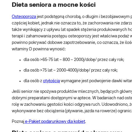
Dieta seniora a mocne kości
Osteoporoza
jest podstępną chorobą, o długim i bezobjawowym pr
częściej kobiet, jednak nie oznacza to, że zachorowania nie zdarz
także wynikający z upływu lat spadek stężenia produkowanych h
terapii i zahamowania postępu osteoporozy jest właściwa podaż wap
powinno pokrywać dobowe zapotrzebowanie, co oznacza, że iloś
witaminy D powinna wynosić:
dla osób >65-75 lat – 800 – 2000j/dobę/ przez cały rok;
dla osób >75 lat – 2000-4000j/dobę/ przez cały rok;
dla osób z
otyłością
wymagane jest podwojenie dawki wita
Jeśli senior nie spożywa produktów mlecznych, będących głów
dobrymi preparatami dostępnymi w aptece. W badaniach nad oste
rolę w zachowaniu gęstości kości odgrywa ruch. Udowodniono, że
wykonywane bez obciążenia (pływanie, jazda na rowerze) ogranic
Poznaj
e-Pakiet podarunkowy dla kobiet
.