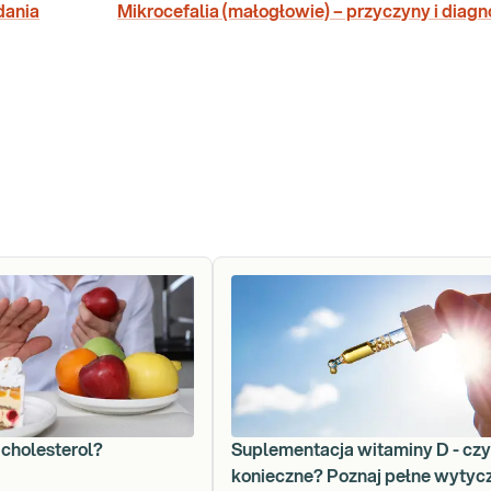
dania
Mikrocefalia (małogłowie) – przyczyny i diag
 cholesterol?
Suplementacja witaminy D - czy
konieczne? Poznaj pełne wytyc