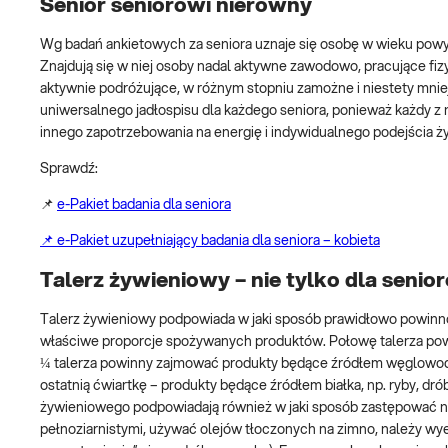
Senior seniorowi nierówny
Wg badań ankietowych za seniora uznaje się osobę w wieku powyż
Znajdują się w niej osoby nadal aktywne zawodowo, pracujące fiz
aktywnie podróżujące, w różnym stopniu zamożne i niestety mni
uniwersalnego jadłospisu dla każdego seniora, ponieważ każdy z
innego zapotrzebowania na energię i indywidualnego podejścia 
Sprawdź:
📌
e-Pakiet badania dla seniora
📌 e-Pakiet uzupełniający badania dla seniora – kobieta
Talerz żywieniowy – nie tylko dla senio
Talerz żywieniowy podpowiada w jaki sposób prawidłowo powinn
właściwe proporcje spożywanych produktów. Połowę talerza p
¼ talerza powinny zajmować produkty będące źródłem węglowodan
ostatnią ćwiartkę – produkty będące źródłem białka, np. ryby, dró
żywieniowego podpowiadają również w jaki sposób zastępować ni
pełnoziarnistymi, używać olejów tłoczonych na zimno, należy wy