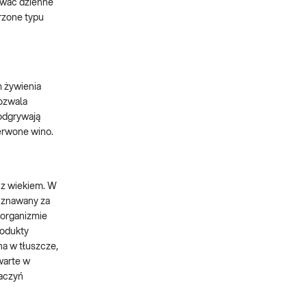
ywać dzienne
rzone typu
 żywienia
pozwala
odgrywają
zerwone wino.
 z wiekiem. W
 uznawany za
 organizmie
rodukty
na w tłuszcze,
warte w
naczyń