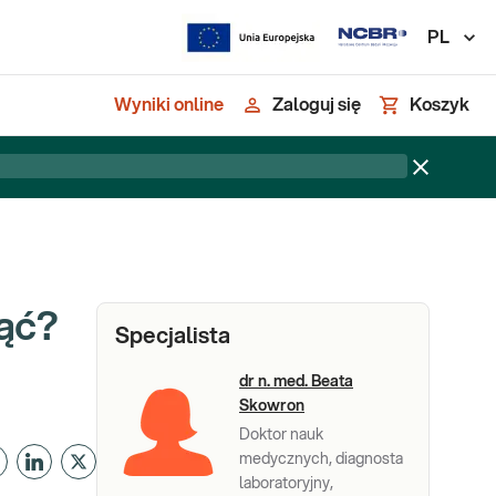
PL
Wyniki online
Zaloguj się
Koszyk
nąć?
Specjalista
dr n. med. Beata
Skowron
Doktor nauk
medycznych, diagnosta
laboratoryjny,