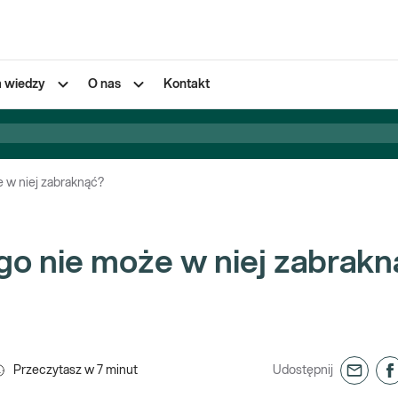
a wiedzy
O nas
Kontakt
e w niej zabraknąć?
ego nie może w niej zabrak
Przeczytasz w
7
minut
Udostępnij