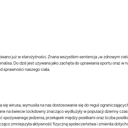
pisano już w starożytności. Znana wszystkim sentencja „w zdrowym cie
nalisa. Do dziś jest używana jako zachęta do uprawiania sportu oraz w 
d sprawności naszego ciała.
 się wirusa, wymusiła na nas dostosowanie się do reguł ograniczającyc
e na świecie lockdowny znacząco wydłużyły w populacji dzienny czas 
ość spożywanego jedzenia, przekąsek między posiłkami oraz liczba posił
acząco zmniejszyła aktywność fizyczną społeczeństwa i zmieniła dotyc