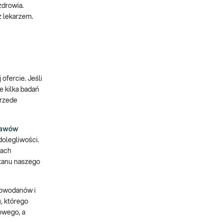
zdrowia.
z lekarzem.
ofercie. Jeśli
e kilka badań
przede
bjawów
olegliwości.
kach
stanu naszego
lowodanów i
, którego
owego, a