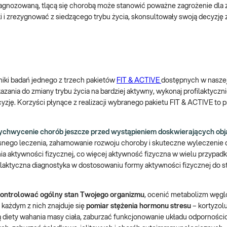
iagnozowaną, tlącą się chorobą może stanowić poważne zagrożenie dla 
i i zrezygnować z siedzącego trybu życia, skonsultowały swoją decyzję 
iki badań jednego z trzech pakietów
FIT & ACTIVE
dostępnych w naszej 
zania do zmiany trybu życia na bardziej aktywny, wykonaj profilaktyczni
yzję. Korzyści płynące z realizacji wybranego pakietu FIT & ACTIVE to 
ychwycenie chorób jeszcze przed wystąpieniem doskwierających o
snego leczenia, zahamowanie rozwoju choroby i skuteczne wyleczenie d
a aktywności fizycznej, co więcej aktywność fizyczna w wielu przypad
filaktyczna diagnostyka w dostosowaniu formy aktywności fizycznej do 
ontrolować ogólny stan Twojego organizmu
, ocenić metabolizm węg
W każdym z nich znajduje się
pomiar stężenia hormonu stresu
– kortyzolu
diety wahania masy ciała, zaburzać funkcjonowanie układu odporności