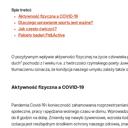
Spis treści:
Aktywność fizyczna a COVID-19
Dlaczego uprawianie sportu jest ważne?
Jak często ćwiczyć?
Pakiety badań Fit&Active
O pozytywnym wpływie aktywności fizycznej na życie człowieka 
duch” pochodzi z I wieku n.e. z twórczości rzymskiego poety Juwe
tłumaczeniu oznacza, że kondycja naszego umysłu zależy także o
Aktywność fizyczna a COVID-19
Pandemia Covid-19 i konieczność zahamowania rozprzestrzeniania
społeczne, pracy i spędzania wolnego czasu w domu. Wprowadzan
do 8 godzin na dobę. Zmieniły się nawyki żywieniowe, wzrosła il
izolacja jest niezbędnym środkiem ochrony naszego zdrowia, zn