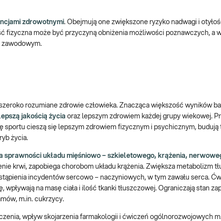
encjami zdrowotnymi
. Obejmują one zwiększone ryzyko nadwagi i otyłoś
ość fizyczna może być przyczyną obniżenia możliwości poznawczych, a 
 i zawodowym.
a szeroko rozumiane zdrowie człowieka. Znacząca większość wyników b
lepszą jakością życia
oraz lepszym zdrowiem każdej grupy wiekowej. P
ę sportu cieszą się lepszym zdrowiem fizycznym i psychicznym, budują 
yb życia.
a sprawności układu mięśniowo – szkieletowego, krążenia, nerwowe
ienie krwi, zapobiega chorobom układu krążenia. Zwiększa metabolizm tł
stąpienia incydentów sercowo – naczyniowych, w tym zawału serca. Ćw
, wpływają na masę ciała i ilość tkanki tłuszczowej. Ograniczają stan za
mów, m.in. cukrzycy.
enia, wpływ skojarzenia farmakologii i ćwiczeń ogólnorozwojowych m.in