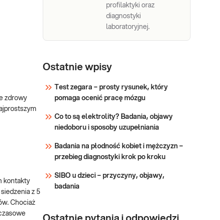
profilaktyki oraz
diagnostyki
laboratoryjnej.
Ostatnie wpisy
Test zegara – prosty rysunek, który
le zdrowy
pomaga ocenić pracę mózgu
najprostszym
Co to są elektrolity? Badania, objawy
niedoboru i sposoby uzupełniania
Badania na płodność kobiet i mężczyzn –
przebieg diagnostyki krok po kroku
SIBO u dzieci – przyczyny, objawy,
h kontakty
badania
siedzenia z 5
ków. Chociaż
hczasowe
Ostatnie pytania i odpowiedzi