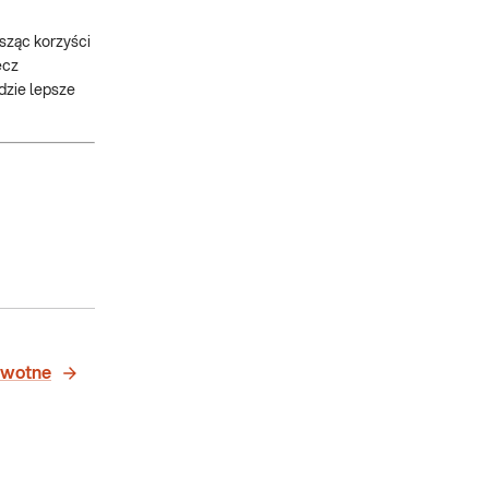
sząc korzyści
ecz
dzie lepsze
owotne