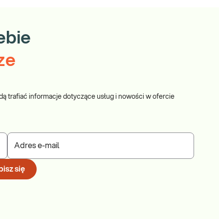
ebie
ze
dą trafiać informacje dotyczące usług i nowości w ofercie
Adres e-mail
isz się