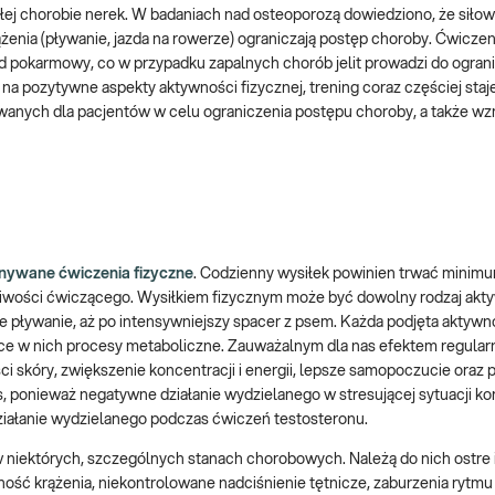
kłej chorobie nerek. W badaniach nad osteoporozą dowiedziono, że siło
żenia (pływanie, jazda na rowerze) ograniczają postęp choroby. Ćwiczen
 pokarmowy, co w przypadku zapalnych chorób jelit prowadzi do ograni
a pozytywne aspekty aktywności fizycznej, trening coraz częściej staje
nych dla pacjentów w celu ograniczenia postępu choroby, a także w
nywane ćwiczenia fizyczne
. Codzienny wysiłek powinien trwać minimu
liwości ćwiczącego. Wysiłkiem fizycznym może być dowolny rodzaj akt
 pływanie, aż po intensywniejszy spacer z psem. Każda podjęta aktyw
zące w nich procesy metaboliczne. Zauważalnym dla nas efektem regula
ści skóry, zwiększenie koncentracji i energii, lepsze samopoczucie oraz
s, ponieważ negatywne działanie wydzielanego w stresującej sytuacji kor
iałanie wydzielanego podczas ćwiczeń testosteronu.
 w niektórych, szczególnych stanach chorobowych. Należą do nich ostre 
ość krążenia, niekontrolowane nadciśnienie tętnicze, zaburzenia rytmu 