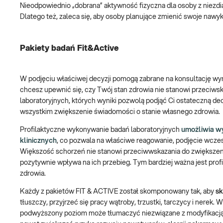
Nieodpowiednio „dobrana” aktywność fizyczna dla osoby z niezd
Dlatego też, zaleca się, aby osoby planujące zmienić swoje nawyk
Pakiety badań Fit&Active
W podjęciu właściwej decyzji pomogą zabrane na konsultację wyn
chcesz upewnić się, czy Twój stan zdrowia nie stanowi przeciwska
laboratoryjnych, których wyniki pozwolą podjąć Ci ostateczną dec
wszystkim zwiększenie świadomości o stanie własnego zdrowia.
Profilaktyczne wykonywanie badań laboratoryjnych
umożliwia w
klinicznych
, co pozwala na właściwe reagowanie, podjęcie wcze
Większość schorzeń nie stanowi przeciwwskazania do zwiększeni
pozytywnie wpływa na ich przebieg. Tym bardziej ważna jest pro
zdrowia.
Każdy z pakietów FIT & ACTIVE został skomponowany tak, aby
sk
tłuszczy, przyjrzeć się pracy wątroby, trzustki, tarczycy i nerek. 
podwyższony poziom może tłumaczyć niezwiązane z modyfikacją 