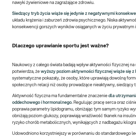
nawyki żywieniowe na zagrażające zdrowiu.
Siedzący tryb życia wiąże się jedynie z negatywnymi konsekw
układu krążenia i zaburzeń zdrowia psychicznego. Niska aktywn
konsekwencji gorszych wyników osiąganych w życiu prywatnym
Dlaczego uprawianie sportu jest ważne?
Naukowcy z całego świata badają wpływ aktywności fizycznej n
potwierdza, że
wyższy poziom aktywności fizycznej wiąże się z 
systematyczne pokazały, że osoby, które uprawiają dowolną form
społecznych relacji niż osoby prowadzące nieaktywny, siedzący tr
Aktywność fizyczna ma fundamentalne znaczenie
dla utrzymani
oddechowego i hormonalnego
. Regulując pracę serca oraz ciśn
poprawia parametry lipidogramu, obniżając tym samym ryzyko wy
obniżają poziom glukozy, poprawiają wrażliwość tkanek na insulinę
ryzyko chorób metabolicznych, wynikających z nadbagażu kilogra
Udowodniono korzystniejszy w porównaniu do standardowego lecz