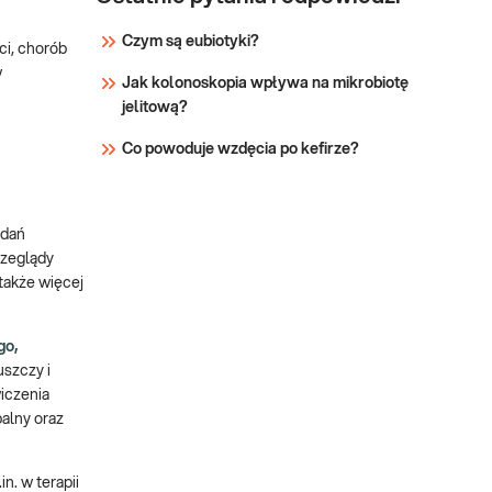
Czym są eubiotyki?
ci, chorób
w
Jak kolonoskopia wpływa na mikrobiotę
jelitową?
Co powoduje wzdęcia po kefirze?
adań
rzeglądy
także więcej
go,
uszczy i
iczenia
palny oraz
. w terapii