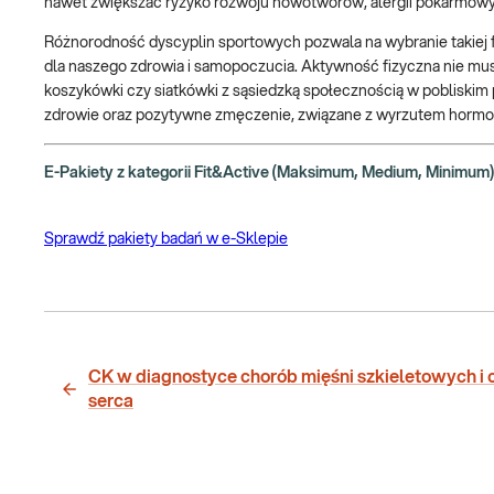
nawet zwiększać ryzyko rozwoju nowotworów, alergii pokarmow
Różnorodność dyscyplin sportowych pozwala na wybranie takiej f
dla naszego zdrowia i samopoczucia. Aktywność fizyczna nie mu
koszykówki czy siatkówki z sąsiedzką społecznością w pobliskim
zdrowie oraz pozytywne zmęczenie, związane z wyrzutem hormon
E-Pakiety z kategorii Fit&Active (Maksimum, Medium, Minimum) 
Sprawdź pakiety badań w e-Sklepie
CK w diagnostyce chorób mięśni szkieletowych i 
serca