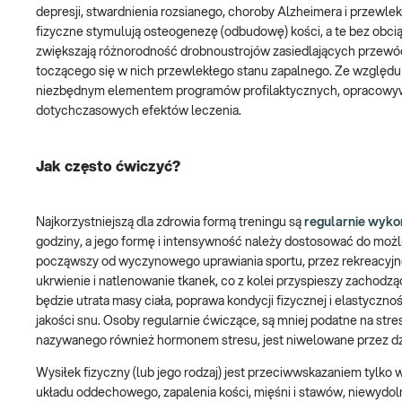
depresji, stwardnienia rozsianego, choroby Alzheimera i przewle
fizyczne stymulują osteogenezę (odbudowę) kości, a te bez obcią
zwiększają różnorodność drobnoustrojów zasiedlających przewód
toczącego się w nich przewlekłego stanu zapalnego. Ze względu n
niezbędnym elementem programów profilaktycznych, opracowywa
dotychczasowych efektów leczenia.
Jak często ćwiczyć?
Najkorzystniejszą dla zdrowia formą treningu są
regularnie wyko
godziny, a jego formę i intensywność należy dostosować do moż
począwszy od wyczynowego uprawiania sportu, przez rekreacyjne
ukrwienie i natlenowanie tkanek, co z kolei przyspieszy zachod
będzie utrata masy ciała, poprawa kondycji fizycznej i elastyczno
jakości snu. Osoby regularnie ćwiczące, są mniej podatne na stre
nazywanego również hormonem stresu, jest niwelowane przez dz
Wysiłek fizyczny (lub jego rodzaj) jest przeciwwskazaniem tylko
układu oddechowego, zapalenia kości, mięśni i stawów, niewydoln