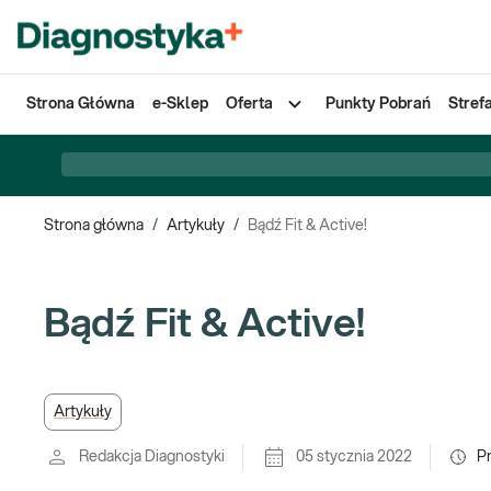
Strona Główna
e-Sklep
Oferta
Punkty Pobrań
Stref
Strona główna
/
Artykuły
/
Bądź Fit & Active!
Bądź Fit & Active!
Artykuły
Redakcja Diagnostyki
05 stycznia 2022
P