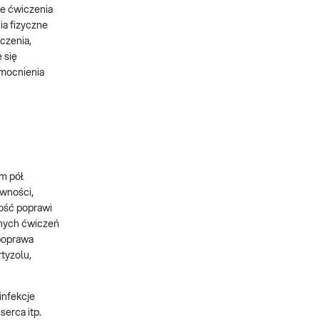
we ćwiczenia
ia fizyczne
czenia,
 się
zmocnienia
m pół
ywności,
ność poprawi
rnych ćwiczeń
 poprawa
tyzolu,
infekcje
serca itp.