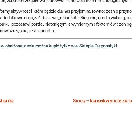
ych, zaburzeń żołądkowo-jelitowych i chorób autoimmmunologicznych.
ormy aktywności, która będzie dla nas przyjemna, równocześnie przyno
si dodatkowo obciążać domowego budżetu. Bieganie, nordic walking, m
 parku, pozostawi portfel nietkniętym, a wymiernym efektem ćwiczeń bę
ów szczęścia, czyli endorfin.
w obniżonej cenie można kupić tylko w e-Sklepie Diagnostyki.
chorób
Smog – konsekwencje zdr