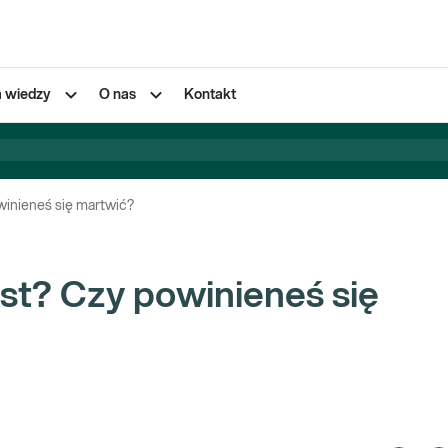
a wiedzy
O nas
Kontakt
owinieneś się martwić?
jest? Czy powinieneś się