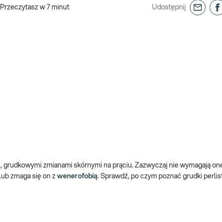
Przeczytasz w
7
minut
Udostępnij
mi, grudkowymi zmianami skórnymi na prąciu. Zazwyczaj nie wymagają one
 lub zmaga się on z
wenerofobią
. Sprawdź, po czym poznać grudki perliste