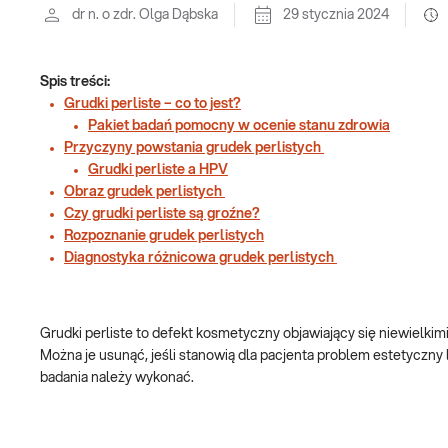
dr n. o zdr. Olga Dąbska
29 stycznia 2024
Spis treści:
Grudki perliste – co to jest?
Pakiet badań pomocny w ocenie stanu zdrowia
Przyczyny powstania grudek perlistych
Grudki perliste a HPV
Obraz grudek perlistych
Czy grudki perliste są groźne?
Rozpoznanie grudek perlistych
Diagnostyka różnicowa grudek perlistych
Grudki perliste to defekt kosmetyczny objawiający się niewielki
Można je usunąć, jeśli stanowią dla pacjenta problem estetyczny
badania należy wykonać.