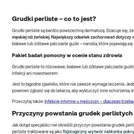
Grudki perliste – co to jest?
Grudki perliste są bardzo powszechną dermatozą. Szacuje się, ż
męskiej niż żeńskiej
.
Największy odsetek zachorowań dotyczy 
białawe lub żółtawe palczaste guzki – narośla, które pojawiają si
Pakiet badań pomocny w ocenie stanu zdrowia
Grudki perliste to różowawe, białawe lub żółtawe palczaste guzki 
infekcji ani nowotworem
Jest to łagodne zjawisko, które nie zawsze wymaga leczenia. J
powinien zgłosić się do lekarza, aby wykluczyć inne schorzenia, k
Przeczytaj także:
Infekcje intymne u mężczyzn – dlaczego trzeba 
Przyczyny powstania grudek perlistyc
Jak dotąd specjaliści nie określili przyczyn powstania grudek pe
perliste traktowane są jako
fizjologiczny wytwór nabłonka pok