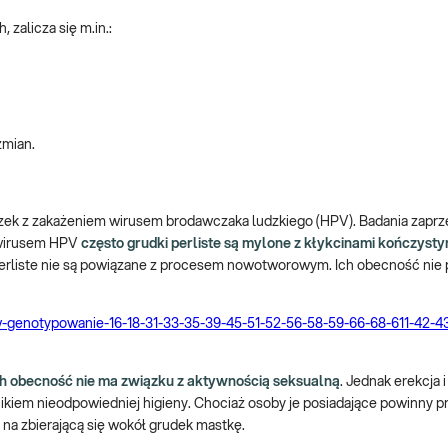
 zalicza się m.in.:
zmian.
wiązek z zakażeniem wirusem brodawczaka ludzkiego (HPV). Badania zaprze
 wirusem HPV
często grudki perliste są mylone z kłykcinami kończysty
perliste nie są powiązane z procesem nowotworowym. Ich obecność nie 
ow-genotypowanie-16-18-31-33-35-39-45-51-52-56-58-59-66-68-611-42-4
h obecność nie ma związku z aktywnością seksualną
. Jednak erekcja 
wynikiem nieodpowiedniej higieny. Chociaż osoby je posiadające powinny p
na zbierającą się wokół grudek mastkę.