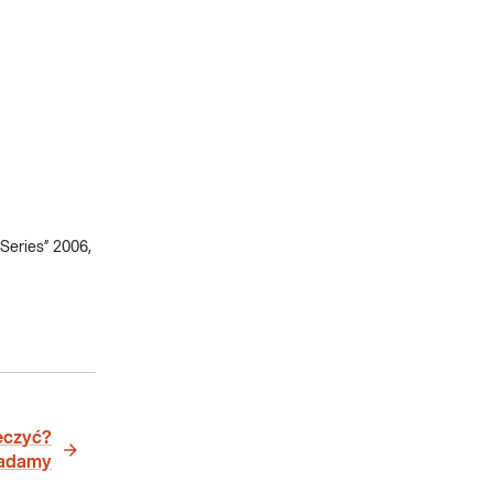
 Series” 2006,
leczyć?
adamy