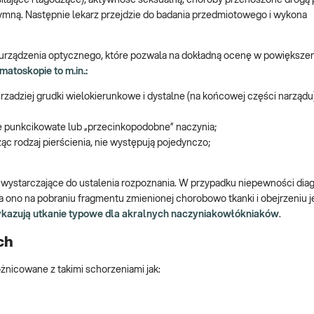
asilające i łagodzące), aktywność seksualną, choroby przenoszone drogą 
ntymną. Następnie lekarz przejdzie do badania przedmiotowego i wykona
 urządzenia optycznego, które pozwala na dokładną ocenę w powiększe
atoskopie to m.in.:
zadziej grudki wielokierunkowe i dystalne (na końcowej części narządu)
ne punkcikowate lub „przecinkopodobne” naczynia;
c rodzaj pierścienia, nie występują pojedynczo;
wystarczające do ustalenia rozpoznania. W przypadku niepewności dia
a ono na pobraniu fragmentu zmienionej chorobowo tkanki i obejrzeniu j
wykazują utkanie typowe dla akralnych naczyniakowłókniaków
.
ych
óżnicowane z takimi schorzeniami jak: