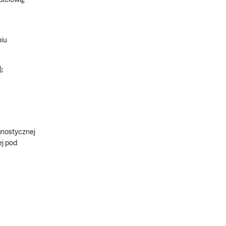
płciową,
niu
;
gnostycznej
ej pod