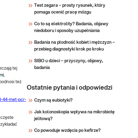
genotypowanie: 6,
Test zegara – prosty rysunek, który
diagnostyki w
42, 43, 44
11, 42, 43, 44 met.
pomaga ocenić pracę mózgu
kierunku zakażeń
PCR, jakościowo.
HPV i Chlamydia
Sprawdź
Test pozwala na
Co to są elektrolity? Badania, objawy
trachomatis etc.
różnicowanie i
niedoboru i sposoby uzupełniania
genotypowanie
Badania na płodność kobiet i mężczyzn –
niskoonkogennych
przebieg diagnostyki krok po kroku
typów HPV (LR
HPV ).
SIBO u dzieci – przyczyny, objawy,
badania
czają tej
mi
,
podnosi też
Ostatnie pytania i odpowiedzi
3-44-met-pcr-
Czym są eubiotyki?
Jak kolonoskopia wpływa na mikrobiotę
i częste
jelitową?
rzykładać
Co powoduje wzdęcia po kefirze?