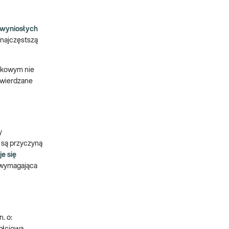
 wyniosłych
 najczęstszą
ówkowym nie
stwierdzane
y
 są przyczyną
e się
z wymagająca
. o: