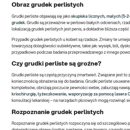
Obraz grudek perlistych
Grudki perliste objawiają się jako
skupiska licznych, małych (5-
grudek
. Grudki są przeważnie w perłowo białych odcieniach, rz
lokalizacją grudek perlistych jest penis, a dokładnie bliższa czę
Przypadki grudek perlistych u kobiet są rzadsze. Zmiany te um
towarzyszą dolegliwości subiektywne, takie jak: wysięk, ból, dys
przypadkowo podczas badania przeprowadzanego z innego powo
Czy grudki perliste są groźne?
Grudki perliste są częstą przyczyną zmartwień. Związane jest to
koniecznością obnażenia się do badania. Grudki perliste usuwane
kompleksów, obniżają poczucie pewności siebie, zaburzają nawiąz
kriochirurgię, łyżeczkowanie, waporyzację za pomocą lasera 
konsultacji lekarskiej – na narządach płciowych mogą rozwinąć 
Rozpoznanie grudek perlistych
Rozpoznanie grudek perlistych rozpoczyna się od szczegółowo 