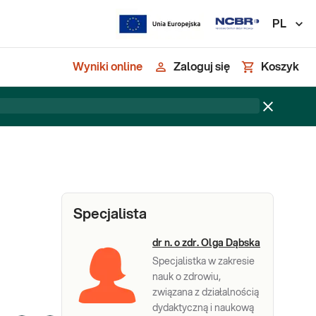
PL
Wyniki online
Zaloguj się
Koszyk
Specjalista
dr n. o zdr. Olga Dąbska
Specjalistka w zakresie
nauk o zdrowiu,
związana z działalnością
dydaktyczną i naukową