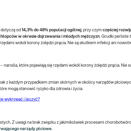
e dotyczą od
14,3% do 48% populacji ogólnej
, przy czym
częściej rozwija
chłopców w okresie dojrzewania i młodych mężczyzn
. Grudki perliste
ę rzędami wokół korony żołędzi prącia. Nie są skutkiem infekcji ani nowo
– narośla, które pojawiają się rzędami wokół korony żołędzi prącia. Nie 
ednak z każdym przypadkiem zmian skórnych w okolicy narządów płciowyc
tóre mogą stanowić ryzyko dla zdrowia i życia.
je wykrywać i leczyć?
h
rlistych. Z uwagi na brak związku z jakimikolwiek procesami chorobotwór
rywającego narządy płciowe
.