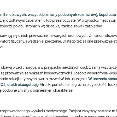
2-milimetrowych, wszystkie zmiany podobnych rozmiarów), kopulasto
adziej o żółtawym zabarwieniu lub przezroczyste. W przypadku mężczyzn
ść żołędzi, po obu stronach wędzidełka, rzadziej rowek zażołędny.
iejscawiają się u nich przeważnie na wargach sromowych. Zmianom śluz
komfort fizyczny, swędzenie, pieczenie. Dlatego też są one przeważnie 
du.
 z obawą przed chorobą, a w przypadku niektórych osób z samą wizytą cz
 są przeważnie ze wskazań kosmetycznych i u osób z wenerofobią. Jeśli
anie relacji intymnych, warto rozważyć ich usunięcie.
W leczeniu stosuj
CO2, elektrokoagulację
. Grudki perliste to niegroźna przypadłość, lec
się podobne zmiany o odmiennym charakterze.
przeprowadzonego wywiadu medycznego. Pacjent zapytany zostanie m.in