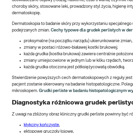
doświadczane objawy (rodzaj, nasilenie, czas trwania, czynniki n
choroby skóry, stosowane leki, prowadzony styl życia, higienę i
dermatoskopię.
Dermatoskopia to badanie skóry przy wykorzystaniu specjalnego
podejrzanych zmian.
Cechy typowe dla grudek perlistych w derm
proksymalne (na początku narządu) ukierunkowanie zmian, r
zmiany w postaci różowo-białawej kostki brukowej;
każda grudka (kostka brukowa) zawiera centralnie położo
zmiany umiejscowione w jednym lub w kilku rzędach, tworzą
każda grudka otoczona jest półksiężycowatą obwódką.
Stwierdzenie powyższych cech dermatoskopowych z reguły jest 
pacjent zostanie skierowany na badanie histopatologiczne. Poleg
mikroskopem.
Grudki perliste w badaniu histopatologicznym 
Diagnostyka różnicowa grudek perlist
Z uwagi na zbliżony obraz kliniczny grudki perliste powinny być r
kłykciny kończyste
,
ektopowe gruczoły łojowe,