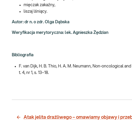
mięczak zakaźny,
liszaj lśniący.
Autor: dr n. o zdr. Olga Dąbska
Weryfikacja merytoryczna: lek. Agnieszka Żędzian
Bibliografia
F. van Dijk, H. B. Thio, H. A. M. Neumann, Non-oncological an
t. 4, nr 1, s. 13–18.
Atak jelita drażliwego – omawiamy objawy i prze