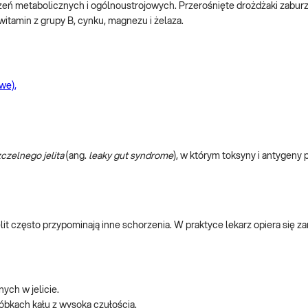
zeń metabolicznych i ogólnoustrojowych. Przerośnięte drożdżaki zaburz
tamin z grupy B, cynku, magnezu i żelaza.
we),
czelnego jelita
(ang.
leaky gut syndrome
), w którym toksyny i antygeny 
lit często przypominają inne schorzenia. W praktyce lekarz opiera się z
ych w jelicie.
óbkach kału z wysoką czułością.