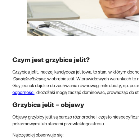
Czym jest grzybica jelit?
Grzybica jelit, inaczej kandydoza jelitowa, to stan, w którym do
Candida albicans
, w obrębie jelit. W prawidłowych warunkach te 
Gdy jednak dojdzie do zachwiania równowagi mikrobioty, np. po an
odporności,
drożdżaki mogą zacząć dominować, prowadząc do stan
Grzybica jelit – objawy
Objawy grzybicy jelit są bardzo różnorodne i często niespecyficz
pokarmowymi lub stanami przewlekłego stresu.
Najczęściej obserwuje się: