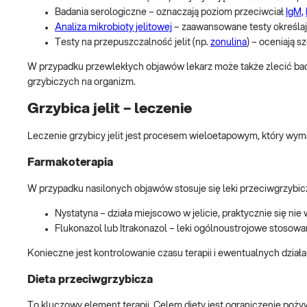
Badania serologiczne – oznaczają poziom przeciwciał
IgM,
Analiza mikrobioty jelitowej
– zaawansowane testy określając
Testy na przepuszczalność jelit (np.
zonulina
) – oceniają s
W przypadku przewlekłych objawów lekarz może także zlecić ba
grzybiczych na organizm.
Grzybica jelit – leczenie
Leczenie grzybicy jelit jest procesem wieloetapowym, który wyma
Farmakoterapia
W przypadku nasilonych objawów stosuje się leki przeciwgrzybicze
Nystatyna – działa miejscowo w jelicie, praktycznie się nie 
Flukonazol lub Itrakonazol – leki ogólnoustrojowe stosowa
Konieczne jest kontrolowanie czasu terapii i ewentualnych dzia
Dieta przeciwgrzybicza
To kluczowy element terapii. Celem diety jest ograniczenie poży