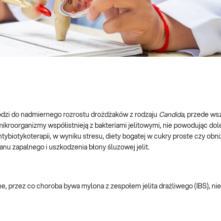
chodzi do nadmiernego rozrostu drożdżaków z rodzaju
Candida
, przede ws
mikroorganizmy współistnieją z bakteriami jelitowymi, nie powodując dol
tybiotykoterapii, w wyniku stresu, diety bogatej w cukry proste czy obn
u zapalnego i uszkodzenia błony śluzowej jelit.
ne, przez co choroba bywa mylona z zespołem jelita drażliwego (IBS), ni