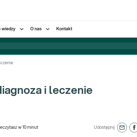
a wiedzy
O nas
Kontakt
leczenie
diagnoza i leczenie
zeczytasz w
10
minut
Udostępnij