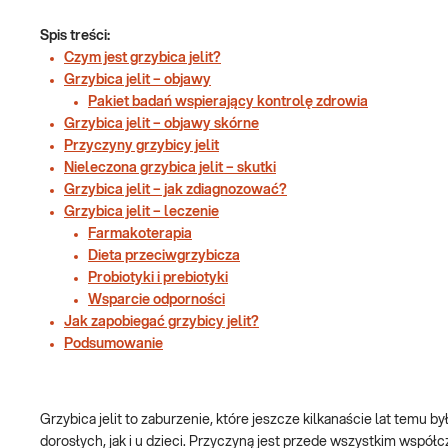
Spis treści:
Czym jest grzybica jelit?
Grzybica jelit – objawy
Pakiet badań wspierający kontrolę zdrowia
Grzybica jelit – objawy skórne
Przyczyny grzybicy jelit
Nieleczona grzybica jelit – skutki
Grzybica jelit – jak zdiagnozować?
Grzybica jelit – leczenie
Farmakoterapia
Dieta przeciwgrzybicza
Probiotyki i prebiotyki
Wsparcie odporności
Jak zapobiegać grzybicy jelit?
Podsumowanie
Grzybica jelit to zaburzenie, które jeszcze kilkanaście lat temu b
dorosłych, jak i u dzieci. Przyczyną jest przede wszystkim współc