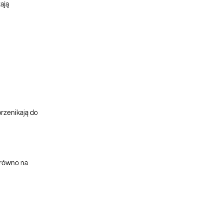
ają
przenikają do
arówno na