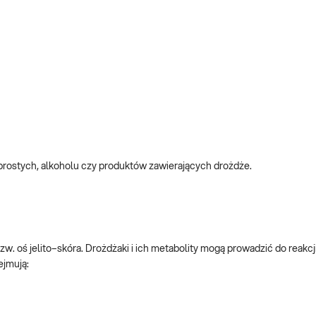
prostych, alkoholu czy produktów zawierających drożdże.
tzw. oś jelito–skóra. Drożdżaki i ich metabolity mogą prowadzić do reakcj
ejmują: