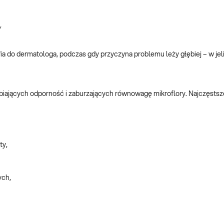
,
a do dermatologa, podczas gdy przyczyna problemu leży głębiej – w jeli
słabiających odporność i zaburzających równowagę mikroflory. Najczęsts
ty,
ych,