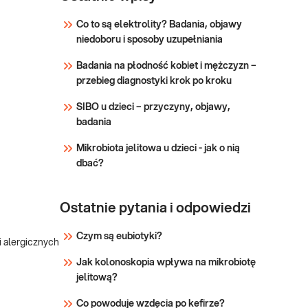
Panel przydatny w
przydatne w ocenie
określaniu ich deficytu
funkcjonowania bariery jelitowej
Co to są elektrolity? Badania, objawy
wpływającego na aktualny
związanej z patogenezą
niedoboru i sposoby uzupełniania
Sprawdź
stan zdrowia, ry
przewlekłych chorób zapalnych
Badania na płodność kobiet i mężczyzn –
jelit w tym chorób
przebieg diagnostyki krok po kroku
autoimmunologicznych,
zakaźnych, metabolicznych i
SIBO u dzieci – przyczyny, objawy,
nowotworowe.
badania
Mikrobiota jelitowa u dzieci - jak o nią
dbać?
Ostatnie pytania i odpowiedzi
Czym są eubiotyki?
i alergicznych
Jak kolonoskopia wpływa na mikrobiotę
jelitową?
Co powoduje wzdęcia po kefirze?