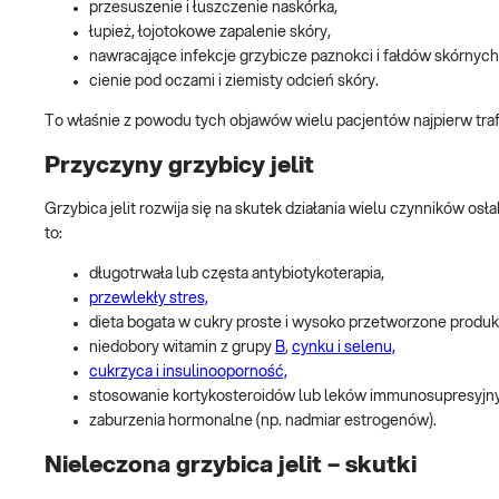
przesuszenie i łuszczenie naskórka,
łupież, łojotokowe zapalenie skóry,
nawracające infekcje grzybicze paznokci i fałdów skórnych
cienie pod oczami i ziemisty odcień skóry.
To właśnie z powodu tych objawów wielu pacjentów najpierw trafi
Przyczyny grzybicy jelit
Grzybica jelit rozwija się na skutek działania wielu czynników o
to:
długotrwała lub częsta antybiotykoterapia,
przewlekły stres,
dieta bogata w cukry proste i wysoko przetworzone produk
niedobory witamin z grupy
B
,
cynku i selenu,
cukrzyca i insulinooporność,
stosowanie kortykosteroidów lub leków immunosupresyjn
zaburzenia hormonalne (np. nadmiar estrogenów).
Nieleczona grzybica jelit – skutki