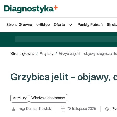
Strona Główna
e-Sklep
Oferta
Punkty Pobrań
Stref
Strona główna
/
Artykuły
/
Grzybica jelit – objawy, diagnoza i 
Grzybica jelit – objawy, 
Artykuły
Wiedza o chorobach
mgr Damian Pawlak
18 listopada 2025
Pr