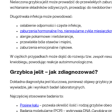
Nieleczona grzybica jelit może prowadzić do przewlekłych zabur
wchłanianie składników odżywczych, prowadząc do niedoborów wi
Długotrwała infekcja może powodować:
osłabienie odporności i częste infekcje,
zaburzenia hormonalne (np. nieregularne cykle miesiączko
alergie pokarmowe i nietolerancje,
przewlekłe bóle stawów i mięśni,
zaburzenia emocjonalne i lękowe.
W ciężkich przypadkach może dojść do rozwoju tzw.
zespół niesz
krwiobiegu, powodując reakcje autoimmunologiczne.
Grzybica jelit – jak zdiagnozować?
Dokładna diagnostyka jest kluczowa, ponieważ objawy grzybicy je
wywiadzie, jak i wynikach badań laboratoryjnych.
Najczęściej stosowane badania to:
Posiew kału
– pozwala określić ilość i rodzaj grzybów obecn
Badania molekularne (PCR) – wykrywają DNA
Candida
w pr