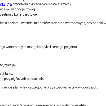
IgG
i
IgA
przeciwko
Candida albicans
w surowicy.
e skład flory jelitowej.
zczelność bariery jelitowej.
dania poziomu witamin, minerałów oraz prób wątrobowych, aby ocenić 
ga współpracy lekarza, dietetyka i samego pacjenta.
, takie jak:
wchłania.
ne przy cięższych postaciach.
łań niepożądanych – szczególnie przy stosowaniu leków doustnych.
wki dla
Candida
i wsparcie regeneracji błony śluzowej jelita.