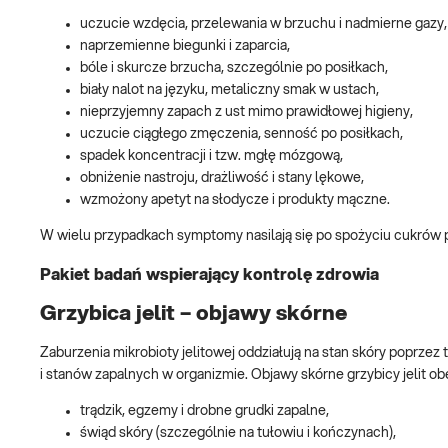
uczucie wzdęcia, przelewania w brzuchu i nadmierne gazy,
naprzemienne biegunki i zaparcia,
bóle i skurcze brzucha, szczególnie po posiłkach,
biały nalot na języku, metaliczny smak w ustach,
nieprzyjemny zapach z ust mimo prawidłowej higieny,
uczucie ciągłego zmęczenia, senność po posiłkach,
spadek koncentracji i tzw. mgłę mózgową,
obniżenie nastroju, drażliwość i stany lękowe,
wzmożony apetyt na słodycze i produkty mączne.
W wielu przypadkach symptomy nasilają się po spożyciu cukrów 
Pakiet badań wspierający kontrolę zdrowia
Grzybica jelit – objawy skórne
Zaburzenia mikrobioty jelitowej oddziałują na stan skóry poprzez 
i stanów zapalnych w organizmie. Objawy skórne grzybicy jelit ob
trądzik, egzemy i drobne grudki zapalne,
świąd skóry (szczególnie na tułowiu i kończynach),