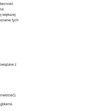
 obecność
 na
j większej
oznanie tych
powiązane z
rwistość).
glikemii.