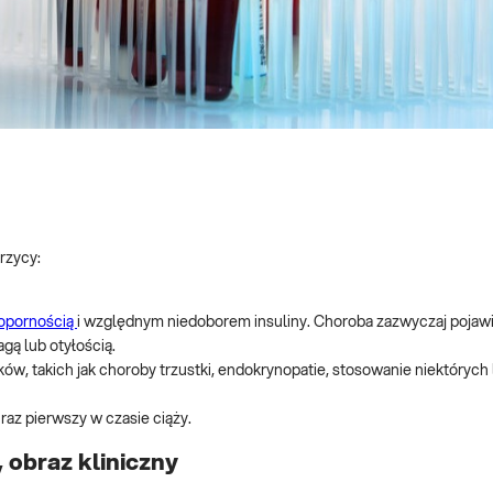
rzycy:
oopornością
i względnym niedoborem insuliny. Choroba zazwyczaj pojawia
gą lub otyłością.
ów, takich jak choroby trzustki, endokrynopatie, stosowanie niektórych
az pierwszy w czasie ciąży.
 obraz kliniczny