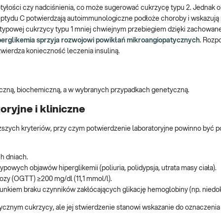
tyłości czy nadciśnienia, co może sugerować cukrzycę typu 2. Jednak
eptydu C potwierdzają autoimmunologiczne podłoże choroby i wskazują
 typowej cukrzycy typu 1 mniej chwiejnym przebiegiem dzięki zachowane
perglikemia sprzyja rozwojowi powikłań mikroangiopatycznych
. Rozp
twierdza konieczność leczenia insuliną.
iczną, biochemiczną, a w wybranych przypadkach genetyczną.
ryjne i kliniczne
ższych kryteriów, przy czym potwierdzenie laboratoryjne powinno być 
h dniach.
powych objawów hiperglikemii (poliuria, polidypsja, utrata masy ciała).
ozy (OGTT) ≥200 mg/dl (11,1 mmol/l).
nkiem braku czynników zakłócających glikację hemoglobiny (np. niedok
cznym cukrzycy, ale jej stwierdzenie stanowi wskazanie do oznaczenia 