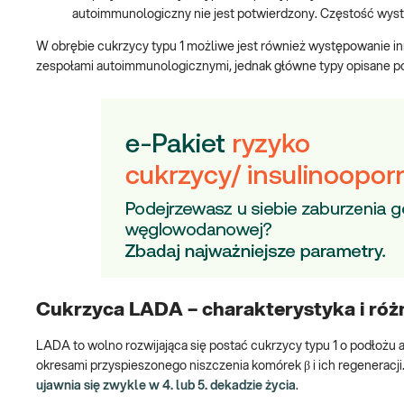
autoimmunologiczny nie jest potwierdzony. Częstość występ
W obrębie cukrzycy typu 1 możliwe jest również występowanie i
zespołami autoimmunologicznymi, jednak główne typy opisane powy
Cukrzyca LADA – charakterystyka i róż
LADA to wolno rozwijająca się postać cukrzycy typu 1 o podłożu
okresami przyspieszonego niszczenia komórek β i ich regeneracji.
ujawnia się zwykle w 4. lub 5. dekadzie życia
.