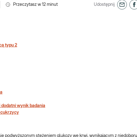
Przeczytasz w
12
minut
Udostępnij
cą typu 2
ia
 dodatni wynik badania
 cukrzycy
się podwyższonym stężeniem glukozy we krwi, wynikającym z niedoboru