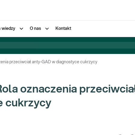
a wiedzy
O nas
Kontakt
zenia przeciwciał anty-GAD w diagnostyce cukrzycy
Rola oznaczenia przeciwcia
e cukrzycy