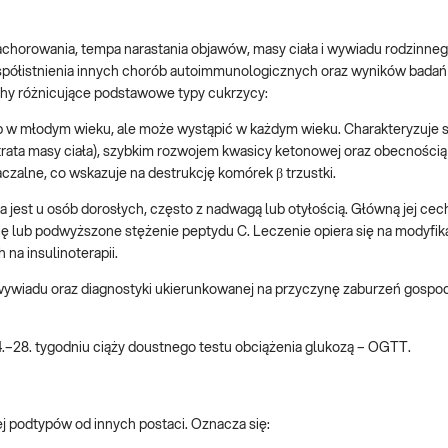
chorowania, tempa narastania objawów, masy ciała i wywiadu rodzinneg
spółistnienia innych chorób autoimmunologicznych oraz wyników badań
hy różnicujące podstawowe typy cukrzycy:
lub w młodym wieku, ale może wystąpić w każdym wieku. Charakteryzuje 
rata masy ciała), szybkim rozwojem kwasicy ketonowej oraz obecnością
aczalne, co wskazuje na destrukcję komórek β trzustki.
a jest u osób dorosłych, często z nadwagą lub otyłością. Główną jej cech
ię lub podwyższone stężenie peptydu C. Leczenie opiera się na modyfika
na insulinoterapii.
wiadu oraz diagnostyki ukierunkowanej na przyczynę zaburzeń gospod
.–28. tygodniu ciąży doustnego testu obciążenia glukozą – OGTT.
jej podtypów od innych postaci. Oznacza się: