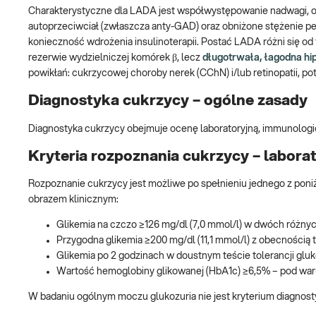
Charakterystyczne dla LADA jest współwystępowanie nadwagi, o
autoprzeciwciał (zwłaszcza anty-GAD) oraz obniżone stężenie p
konieczność wdrożenia insulinoterapii. Postać LADA różni się od
rezerwie wydzielniczej komórek β, lecz
długotrwała, łagodna hi
powikłań: cukrzycowej choroby nerek (CChN) i/lub retinopatii, po
Diagnostyka cukrzycy – ogólne zasady
Diagnostyka cukrzycy obejmuje ocenę laboratoryjną, immunolog
Kryteria rozpoznania cukrzycy – laborato
Rozpoznanie cukrzycy jest możliwe po spełnieniu jednego z poni
obrazem klinicznym:
Glikemia na czczo ≥126 mg/dl (7,0 mmol/l) w dwóch różnyc
Przygodna glikemia ≥200 mg/dl (11,1 mmol/l) z obecnością ty
Glikemia po 2 godzinach w doustnym teście tolerancji gluk
Wartość hemoglobiny glikowanej (HbA1c) ≥6,5% – pod waru
W badaniu ogólnym moczu glukozuria nie jest kryterium diagnosty