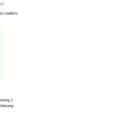
 1.
ub rzadkimi
ebieg, z
kliniczny