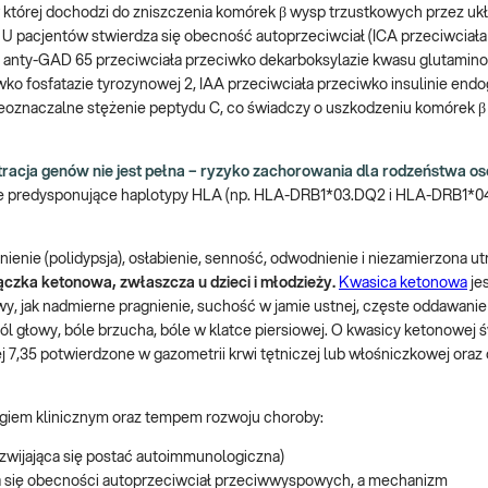
 której dochodzi do zniszczenia komórek β wysp trzustkowych przez uk
 U pacjentów stwierdza się obecność autoprzeciwciał (ICA przeciwciał
anty-GAD 65 przeciwciała przeciwko dekarboksylazie kwasu glutami
ko fosfatazie tyrozynowej 2, IAA przeciwciała przeciwko insulinie end
nieoznaczalne stężenie peptydu C, co świadczy o uszkodzeniu komórek β 
racja genów nie jest pełna – ryzyko zachorowania dla rodzeństwa os
że predysponujące haplotypy HLA (np. HLA-DRB1*03.DQ2 i HLA-DRB1*0
ienie (polidypsja), osłabienie, senność, odwodnienie i niezamierzona ut
zka ketonowa, zwłaszcza u dzieci i młodzieży.
Kwasica ketonowa
je
y, jak nadmierne pragnienie, suchość w jamie ustnej, częste oddawani
 ból głowy, bóle brzucha, bóle w klatce piersiowej. O kwasicy ketonowej 
j 7,35 potwierdzone w gazometrii krwi tętniczej lub włośniczkowej oraz
iegiem klinicznym oraz tempem rozwoju choroby:
zwijająca się postać autoimmunologiczna)
dza się obecności autoprzeciwciał przeciwwyspowych, a mechanizm