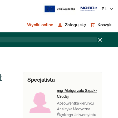
PL
Wyniki online
Zaloguj się
Koszyk
ł
Specjalista
mgr Małgorzata Szpak-
Czudaj
Absolwentka kierunku
Analityka Medyczna
Śląskiego Uniwersytetu