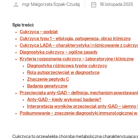
mgr Małgorzata Szpak-Czudaj
18 listopada 2025
Spis treści:
Cukrzyca – podział
Cukrzyca typu 1 – etiologia, patogeneza, obraz kliniczny
Cukrzyca LADA – charakterystyka i różnicowanie z cukrzy
Diagnostyka cukrzycy – ogólne zasady
Kryteria rozpoznania cukrzycy – laboratoryjne i kliniczne
Diagnostyka różnicowa typów cukrzycy
Rola autoprzeciwciał w diagnostyce
Znaczenie peptydu C
Badania genetyczne
Przeciwciała anty-GAD – definicja, mechanizm powstawan
Anty-GAD – kiedy wykonać badanie?
Interpretacja wyników przeciwciał anty-GAD – ujemny i
Podsumowanie – znaczenie diagnostyki immunologicznej w
Cukrzyca to przewlekła choroba metaboliczna charakteryzująca 