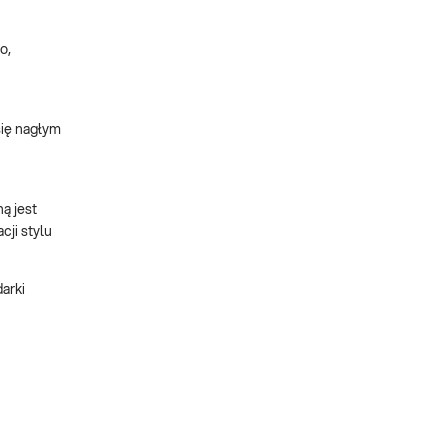
o,
się nagłym
ą jest
cji stylu
arki