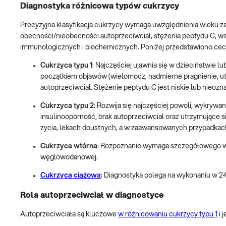
Diagnostyka różnicowa typów cukrzycy
Precyzyjna klasyfikacja cukrzycy wymaga uwzględnienia wieku za
obecności/nieobecności autoprzeciwciał, stężenia peptydu C, w
immunologicznych i biochemicznych. Poniżej przedstawiono cec
Cukrzyca typu 1
: Najczęściej ujawnia się w dzieciństwie 
początkiem objawów (wielomocz, nadmierne pragnienie, ut
autoprzeciwciał. Stężenie peptydu C jest niskie lub nieozn
Cukrzyca typu 2
: Rozwija się najczęściej powoli, wykrywan
insulinooporność, brak autoprzeciwciał oraz utrzymujące s
życia, lekach doustnych, a w zaawansowanych przypadkach 
Cukrzyca wtórna
: Rozpoznanie wymaga szczegółowego wy
węglowodanowej.
Cukrzyca ciążowa
: Diagnostyka polega na wykonaniu w 24
Rola autoprzeciwciał w diagnostyce
Autoprzeciwciała są kluczowe
w różnicowaniu cukrzycy typu 1
i 