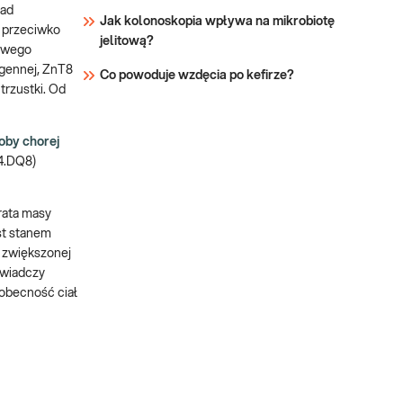
ład
typu 1.
Jak kolonoskopia wpływa na mikrobiotę
a przeciwko
jelitową?
nowego
ogennej, ZnT8
Co powoduje wzdęcia po kefirze?
trzustki. Od
oby chorej
4.DQ8)
rata masy
st stanem
e zwiększonej
świadczy
 obecność ciał