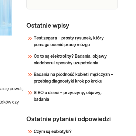
ocnenie insulinooporności.
P/c. p.
Pc. p.
dekarboksylazie
Ostatnie wpisy
dekarboksylazie
kw.glutaminowego
kw. glutaminowego
Test zegara – prosty rysunek, który
(anty-GAD)
(anty-GAD).
pomaga ocenić pracę mózgu
Ilościowe
Sprawdź
oznaczenie
Co to są elektrolity? Badania, objawy
przeciwciał IgG
niedoboru i sposoby uzupełniania
przeciw
Badania na płodność kobiet i mężczyzn –
dekarboksylazie
przebieg diagnostyki krok po kroku
kwasu
glutaminowego
 się powoli,
SIBO u dzieci – przyczyny, objawy,
(anty-GAD),
badania
przydatne w
 leków czy
diagnostyce
cukrzycy typu 1,
Ostatnie pytania i odpowiedzi
typu LADA oraz w
ocenie ryzyka
Czym są eubiotyki?
rozwoju cukrzycy