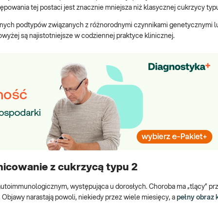
owania tej postaci jest znacznie mniejsza niż klasycznej cukrzycy typu
nnych podtypów związanych z różnorodnymi czynnikami genetycznymi l
żej są najistotniejsze w codziennej praktyce klinicznej.
nicowanie z cukrzycą typu 2
 autoimmunologicznym, występująca u dorosłych. Choroba ma „tlący” prz
 Objawy narastają powoli, niekiedy przez wiele miesięcy, a
pełny obraz 