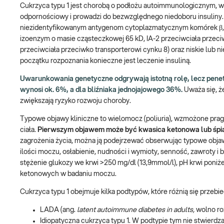
Cukrzyca typu 1 jest chorobą o podłożu autoimmunologicznym, w
odpornościowy i prowadzi do bezwzględnego niedoboru insuliny.
niezidentyfikowanym antygenom cytoplazmatycznym komórek β, 
izoenzym o masie cząsteczkowej 65 kD, IA-2 przeciwciała przeciw
przeciwciała przeciwko transporterowi cynku 8) oraz niskie lub 
początku rozpoznania konieczne jest leczenie insuliną.
Uwarunkowania genetyczne odgrywają istotną rolę, lecz penet
wynosi ok. 6%, a dla bliźniaka jednojajowego 36%.
Uważa się, 
zwiększają ryzyko rozwoju choroby.
Typowe objawy kliniczne to wielomocz (poliuria), wzmożone pragn
ciała.
Pierwszym objawem może być kwasica ketonowa lub śpiąc
zagrożenia życia, można ją podejrzewać obserwując typowe objaw
ilości moczu, osłabienie, nudności i wymioty, senność, zawroty i
stężenie glukozy we krwi >250 mg/dl (13,9mmol/l), pH krwi poniże
ketonowych w badaniu moczu.
Cukrzyca typu 1 obejmuje kilka podtypów, które różnią się przeb
LADA (ang.
latent autoimmune diabetes in adults,
wolno ro
Idiopatyczna cukrzyca typu 1. W podtypie tym nie stwier