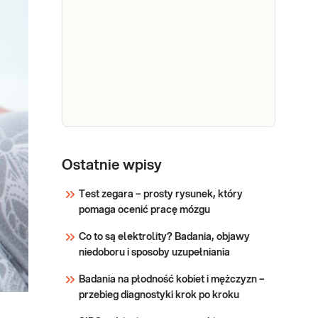
NIPT
Niepomyślne wyniki badań I
trymestru wskazujące na
Sprawdź
pośrednie ryzyko wad
genetycznych (USG, badania
biochemiczne) Zaburzenia
chromosomowe w
poprzedniej ciąży (trisomia 21,
Indeks
Indeks sFlt-1/PlGF. Wyliczany
sFlt-
Ostatnie wpisy
stosunek liczbowy oznaczanych
1/PlGF
równolegle stężeń PlGF i sFlt-1
Test zegara – prosty rysunek, który
(Roche)
przydatny w diagnozie stanu
pomaga ocenić pracę mózgu
przedrzucawkowego u kobiet w
Sprawdź
ciąży. Test spełniający standardy
Co to są elektrolity? Badania, objawy
i zalecenia FMF (ang. Fetal
niedoboru i sposoby uzupełniania
Medicine Foundation).
Badania na płodność kobiet i mężczyzn –
przebieg diagnostyki krok po kroku