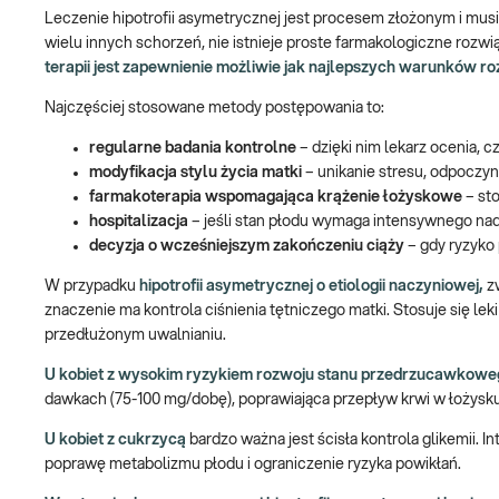
Leczenie hipotrofii asymetrycznej jest procesem złożonym i mus
wielu innych schorzeń, nie istnieje proste farmakologiczne rozw
terapii jest zapewnienie możliwie jak najlepszych warunków r
Najczęściej stosowane metody postępowania to:
regularne badania kontrolne
– dzięki nim lekarz ocenia, cz
modyfikacja stylu życia matki
– unikanie stresu, odpoczyn
farmakoterapia wspomagająca krążenie łożyskowe
– st
hospitalizacja
– jeśli stan płodu wymaga intensywnego nad
decyzja o wcześniejszym zakończeniu ciąży
– gdy ryzyko
W przypadku
hipotrofii asymetrycznej o etiologii naczyniowej,
zw
znaczenie ma kontrola ciśnienia tętniczego matki. Stosuje się leki
przedłużonym uwalnianiu.
U kobiet z wysokim ryzykiem rozwoju stanu przedrzucawkowe
dawkach (75-100 mg/dobę), poprawiająca przepływ krwi w łożysku
U kobiet z cukrzycą
bardzo ważna jest ścisła kontrola glikemii. 
poprawę metabolizmu płodu i ograniczenie ryzyka powikłań.