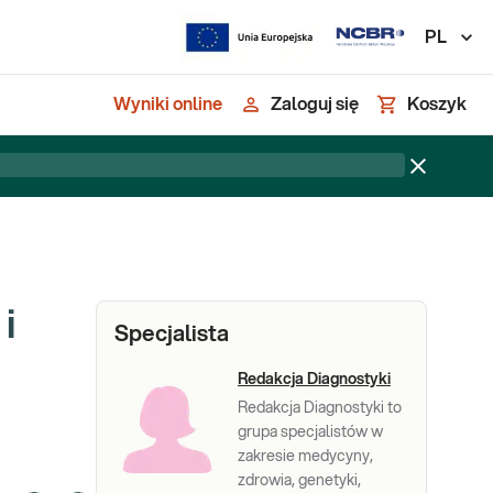
PL
Wyniki online
Zaloguj się
Koszyk
i
Specjalista
Redakcja Diagnostyki
Redakcja Diagnostyki to
grupa specjalistów w
zakresie medycyny,
zdrowia, genetyki,