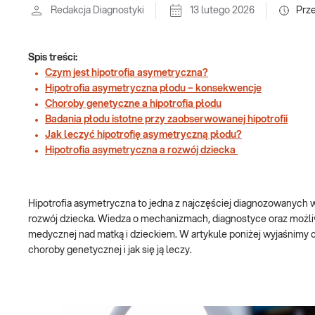
Redakcja Diagnostyki
13 lutego 2026
Prz
Spis treści:
Czym jest hipotrofia asymetryczna?
Hipotrofia asymetryczna płodu – konsekwencje
Choroby genetyczne a hipotrofia płodu
Badania płodu istotne przy zaobserwowanej hipotrofii
Jak leczyć hipotrofię asymetryczną płodu?
Hipotrofia asymetryczna a rozwój dziecka
Hipotrofia asymetryczna to jedna z najczęściej diagnozowanych 
rozwój dziecka. Wiedza o mechanizmach, diagnostyce oraz możliwo
medycznej nad matką i dzieckiem. W artykule poniżej wyjaśnimy 
choroby genetycznej i jak się ją leczy.