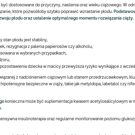
i być dostosowane do przyczyny, nasilenia oraz wieku ciążowego. W odr
iązanie, które pozwoliłoby szybko poprawić wzrastanie płodu.
Podstawo
ozwoju płodu oraz ustalenie optymalnego momentu rozwiązania ciąży.
y stan płodu jest stabilny,
ek, rezygnacja z palenia papierosów czy alkoholu,
osowana w wybranych przypadkach,
zoru,
 pozostawienia dziecka w macicy przewyższa ryzyko wynikające z wcześ
iązanej z nadciśnieniem ciążowym lub stanem przedrzucawkowym, kl
 hipotensyjne bezpieczne w ciąży, takie jak metyldopa, labetalol czy nif
go
konieczna może być suplementacja kwasem acetylosalicylowym w 
.
Intensywna insulinoterapia oraz regularne monitorowanie poziomu glukoz