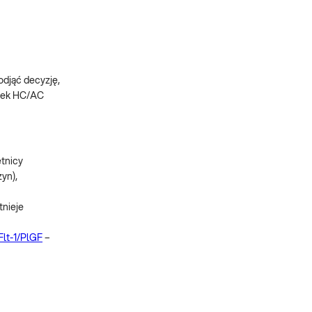
odjąć decyzję,
unek HC/AC
tnicy
yn),
stnieje
Flt-1/PlGF
–