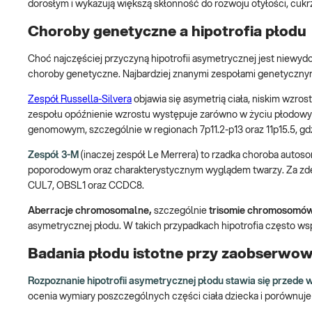
dorosłym i wykazują większą skłonność do rozwoju otyłości, cuk
Choroby genetyczne a hipotrofia płodu
Choć najczęściej przyczyną hipotrofii asymetrycznej jest niewyd
choroby genetyczne. Najbardziej znanymi zespołami genetycznym
Zespół Russella-Silvera
objawia się asymetrią ciała, niskim wzr
zespołu opóźnienie wzrostu występuje zarówno w życiu płodowym,
genomowym, szczególnie w regionach 7p11.2-p13 oraz 11p15.5, gd
Zespół 3-M
(inaczej zespół Le Merrera) to rzadka choroba autos
poporodowym oraz charakterystycznym wyglądem twarzy. Za zd
CUL7, OBSL1 oraz CCDC8.
Aberracje chromosomalne,
szczególnie
trisomie chromosomów
asymetrycznej płodu. W takich przypadkach hipotrofia często ws
Badania płodu istotne przy zaobserwowa
Rozpoznanie hipotrofii asymetrycznej płodu stawia się przede
ocenia wymiary poszczególnych części ciała dziecka i porównuje