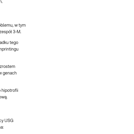
h.
roblemu, w tym
 zespół 3-M.
padku tego
mprintingu
wzrostem
w genach
hipotrofii
ową.
ący USG
a: