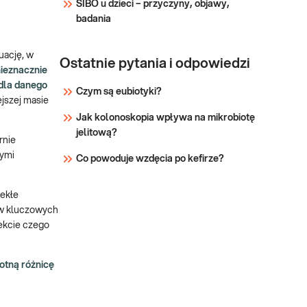
SIBO u dzieci – przyczyny, objawy,
badania
uację, w
Ostatnie pytania i odpowiedzi
ieznacznie
 dla danego
Czym są eubiotyki?
jszej masie
Jak kolonoskopia wpływa na mikrobiotę
jelitową?
rnie
nymi
Co powoduje wzdęcia po kefirze?
lekłe
ów kluczowych
fekcie czego
otną różnicę