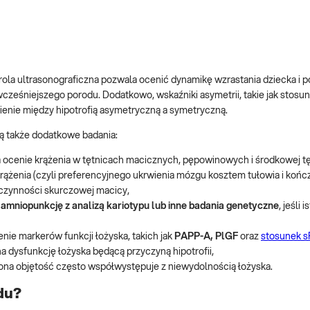
rola ultrasonograficzna pozwala ocenić dynamikę wzrastania dziecka i p
wcześniejszego porodu. Dodatkowo, wskaźniki asymetrii, takie jak stos
enie między hipotrofią asymetryczną a symetryczną.
są także dodatkowe badania:
 ocenie krążenia w tętnicach macicznych, pępowinowych i środkowej tę
krążenia (czyli preferencyjnego ukrwienia mózgu kosztem tułowia i kończ
 czynności skurczowej macicy,
, amniopunkcję z analizą kariotypu lub inne badania genetyczne
, jeśli i
ie markerów funkcji łożyska, takich jak
PAPP-A, PlGF
oraz
stosunek s
dysfunkcję łożyska będącą przyczyną hipotrofii,
zona objętość często współwystępuje z niewydolnością łożyska.
du?