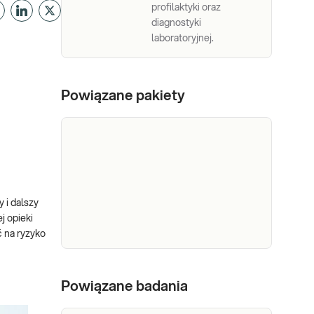
profilaktyki oraz
diagnostyki
laboratoryjnej.
Powiązane pakiety
 i dalszy
j opieki
 na ryzyko
SANCO -
Wskazania do wykonania
test
Powiązane badania
badania: Niepokój przyszłej
prenatalny
mamy Wiek ciężarnej >35 lat