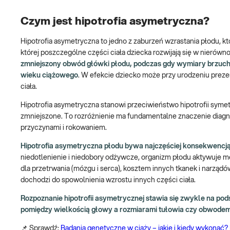
Czym jest hipotrofia asymetryczna?
Hipotrofia asymetryczna to jedno z zaburzeń wzrastania płodu, k
której poszczególne części ciała dziecka rozwijają się w nierówn
zmniejszony obwód główki płodu, podczas gdy wymiary brzucha
wieku ciążowego
. W efekcie dziecko może przy urodzeniu prez
ciała.
Hipotrofia asymetryczna stanowi przeciwieństwo hipotrofii syme
zmniejszone. To rozróżnienie ma fundamentalne znaczenie diagno
przyczynami i rokowaniem.
Hipotrofia asymetryczna płodu bywa najczęściej konsekwencją
niedotlenienie i niedobory odżywcze, organizm płodu aktywuje 
dla przetrwania (mózgu i serca), kosztem innych tkanek i narządó
dochodzi do spowolnienia wzrostu innych części ciała.
Rozpoznanie hipotrofii asymetrycznej stawia się zwykle na pod
pomiędzy wielkością głowy a rozmiarami tułowia czy obwodem
📌 Sprawdź:
Badania genetyczne w ciąży – jakie i kiedy wykonać?