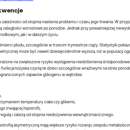
ekwencje
zależności od stopnia nasilenia problemu i czasu jego trwania. W przy
ają zaległości wzrostowe po porodzie. Jednak przy poważniejszej niewyd
odkowym, jak i w dalszym życiu.
ierci płodu, szczególnie w trzecim trymestrze ciąży. Statystyki pokazu
etrycznej może być nawet dziesięciokrotnie wyższa, niż w populacji ogó
rażone na zwiększone ryzyko wystąpienia niedotlenienia śródporodowe
unkcja łożyska czynią te dzieci szczególnie wrażliwymi na stres poro
ograniczonych zapasów glikogenu w wątrobie.
,
utrzymaniem temperatury ciała czy glikemii,
ugo trwającej hipotrofii,
e regułą i zależą od stopnia niedożywienia wewnątrzmacicznego.
potrofią asymetryczną mają większe ryzyko rozwoju zespołu metabolicz