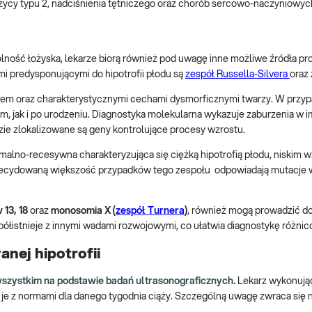
rzycy typu 2, nadciśnienia tętniczego oraz chorób sercowo-naczyniowyc
olność łożyska, lekarze biorą również pod uwagę inne możliwe źródła p
i predysponującymi do hipotrofii płodu są
zespół Russella-Silvera
oraz
ostem oraz charakterystycznymi cechami dysmorficznymi twarzy. W przy
 jak i po urodzeniu. Diagnostyka molekularna wykazuje zaburzenia w i
zie zlokalizowane są geny kontrolujące procesy wzrostu.
omalno-recesywna charakteryzująca się ciężką hipotrofią płodu, niskim 
ecydowaną większość przypadków tego zespołu odpowiadają mutacje 
 13, 18
oraz
monosomia X (
zespół Turnera
)
, również mogą prowadzić do 
półistnieje z innymi wadami rozwojowymi, co ułatwia diagnostykę różnic
nej hipotrofii
 wszystkim na podstawie badań ultrasonograficznych.
Lekarz wykonuj
 je z normami dla danego tygodnia ciąży. Szczególną uwagę zwraca się n