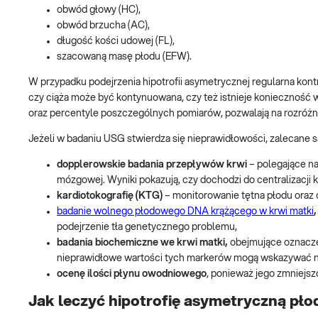
obwód głowy (HC),
obwód brzucha (AC),
długość kości udowej (FL),
szacowaną masę płodu (EFW).
W przypadku podejrzenia hipotrofii asymetrycznej regularna kont
czy ciąża może być kontynuowana, czy też istnieje konieczność 
oraz percentyle poszczególnych pomiarów, pozwalają na rozróżni
Jeżeli w badaniu USG stwierdza się nieprawidłowości, zalecane 
dopplerowskie badania przepływów krwi
– polegające na
mózgowej. Wyniki pokazują, czy dochodzi do centralizacji 
kardiotokografię (KTG)
– monitorowanie tętna płodu oraz
badanie wolnego płodowego DNA krążącego w krwi matki
podejrzenie tła genetycznego problemu,
badania biochemiczne we krwi matki,
obejmujące oznaczen
nieprawidłowe wartości tych markerów mogą wskazywać na 
ocenę ilości płynu owodniowego
, ponieważ jego zmniejs
Jak leczyć hipotrofię asymetryczną pło