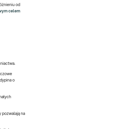
óżnieniu od
wym celem
niactwa.
uczowe
edypina o
małych
y pozwalają na