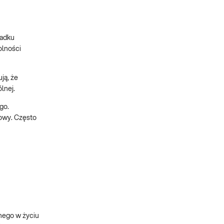
padku
olności
ją, że
lnej.
go.
dowy. Często
nego w życiu