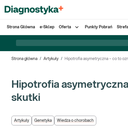
Strona Główna
e-Sklep
Oferta
Punkty Pobrań
Stref
Strona główna
/
Artykuły
/
Hipotrofia asymetryczna – co to oz
Hipotrofia asymetryczna
skutki
Artykuły
Genetyka
Wiedza o chorobach