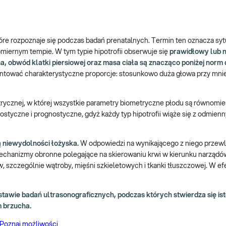
tóre rozpoznaje się podczas badań prenatalnych. Termin ten oznacza syt
omiernym tempie. W tym typie hipotrofii obserwuje się
prawidłowy lub n
, obwód klatki piersiowej oraz masa ciała są znacząco poniżej norm
entować charakterystyczne proporcje: stosunkowo duża głowa przy mnie
trycznej, w której wszystkie parametry biometryczne płodu są równomie
styczne i prognostyczne, gdyż każdy typ hipotrofii wiąże się z odmien
 niewydolności łożyska.
W odpowiedzi na wynikającego z niego przew
mechanizmy obronne polegające na skierowaniu krwi w kierunku narząd
w, szczególnie wątroby, mięśni szkieletowych i tkanki tłuszczowej. W e
stawie badań ultrasonograficznych, podczas których stwierdza się ist
 brzucha.
 Poznaj możliwości