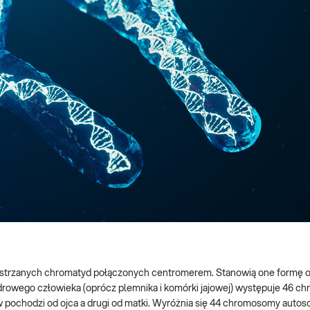
strzanych chromatyd połączonych centromerem. Stanowią one formę or
drowego człowieka (oprócz plemnika i komórki jajowej) występuje 46 
pochodzi od ojca a drugi od matki. Wyróżnia się 44 chromosomy autos