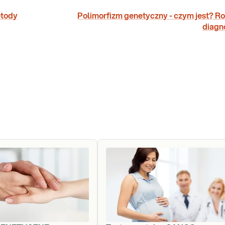
etody
Polimorfizm genetyczny - czym jest? Ro
diagn