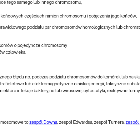
jsce tego samego lub innego chromosomu,
w końcowych częściach ramion chromosomu i połączenia jego końców,
eprawidłowego podziału par chromosomów homologicznych lub chroma
omosomów o pojedyncze chromosomy
ów człowieka.
ego błędu np. podczas podziału chromosomów do komórek lub na skut
trafioletowe lub elektromagnetyczne o niskiej energii, toksyczne subst
 niektóre infekcje bakteryjne lub wirusowe, cytostatyki, reaktywne formy
hromosomowe to
zespół Downa
, zespół Edwardsa, zespół Turnera,
zespół 