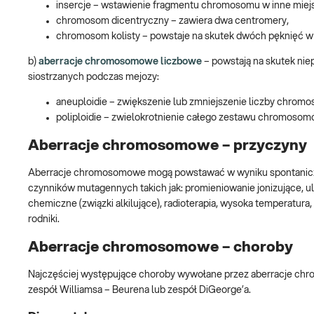
insercje – wstawienie fragmentu chromosomu w inne mie
chromosom dicentryczny – zawiera dwa centromery,
chromosom kolisty – powstaje na skutek dwóch pęknięć 
b)
aberracje chromosomowe liczbowe
– powstają na skutek ni
siostrzanych podczas mejozy:
aneuploidie – zwiększenie lub zmniejszenie liczby chr
poliploidie – zwielokrotnienie całego zestawu chromosom
Aberracje chromosomowe – przyczyny
Aberracje chromosomowe mogą powstawać w wyniku spontaniczn
czynników mutagennych takich jak: promieniowanie jonizujące, ul
chemiczne (związki alkilujące), radioterapia, wysoka temperatura,
rodniki.
Aberracje chromosomowe – choroby
Najczęściej występujące choroby wywołane przez aberracje c
zespół Williamsa – Beurena lub zespół DiGeorge’a.