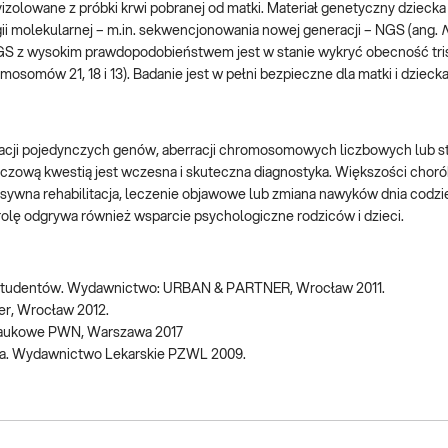
izolowane z próbki krwi pobranej od matki. Materiał genetyczny dzieck
ii molekularnej – m.in. sekwencjonowania nowej generacji – NGS (ang.
GS z wysokim prawdopodobieństwem jest w stanie wykryć obecność tris
omów 21, 18 i 13). Badanie jest w pełni bezpieczne dla matki i dziecka
cji pojedynczych genów, aberracji chromosomowych liczbowych lub st
czową kwestią jest wczesna i skuteczna diagnostyka. Większości chor
nsywna rehabilitacja, leczenie objawowe lub zmiana nawyków dnia codz
 rolę odgrywa również wsparcie psychologiczne rodziców i dzieci.
a studentów. Wydawnictwo: URBAN & PARTNER, Wrocław 2011.
ner, Wrocław 2012.
 Naukowe PWN, Warszawa 2017
czna. Wydawnictwo Lekarskie PZWL 2009.