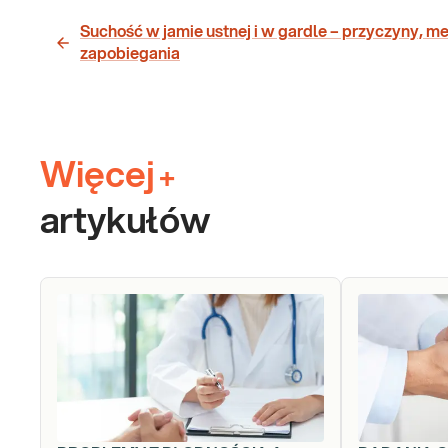
Suchość w jamie ustnej i w gardle – przyczyny, m
zapobiegania
Więcej
+
artykułów