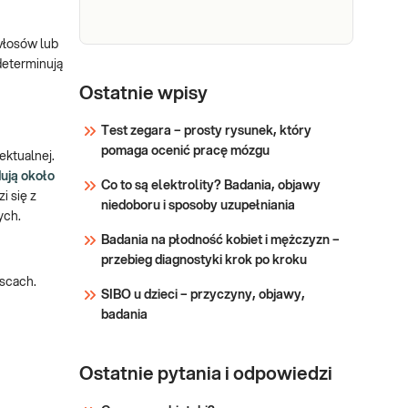
przed IVF, jak również
Sprawdź
w diagnostyce wad
włosów lub
rozwojowych i
determinują
NIFTY plus (T21, 18, 13, 9, 16, 22,
zaburzeń wzrostu i
aneuploidie XY, płeć, delecje,
Ostatnie wpisy
pokwitania.
duplikacje) - nieinwazyjny,
Test zegara – prosty rysunek, który
przesiewowy, test prenatalny, NIPT
pomaga ocenić pracę mózgu
(ang. Non-Invasive Prenatal Test)
ktualnej.
ują około
Co to są elektrolity? Badania, objawy
i się z
Sprawdź
niedoboru i sposoby uzupełniania
ych.
Badania na płodność kobiet i mężczyzn –
przebieg diagnostyki krok po kroku
scach.
SIBO u dzieci – przyczyny, objawy,
badania
Ostatnie pytania i odpowiedzi