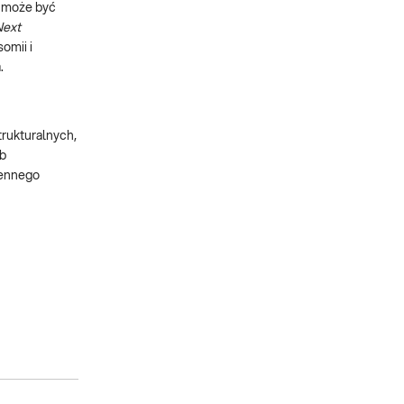
a może być
Next
omii i
.
rukturalnych,
ób
iennego