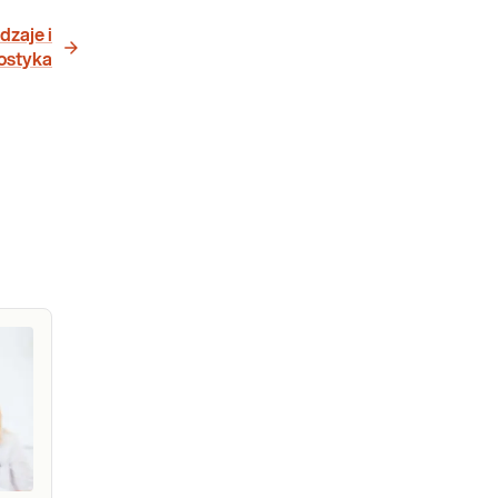
dzaje i
ostyka