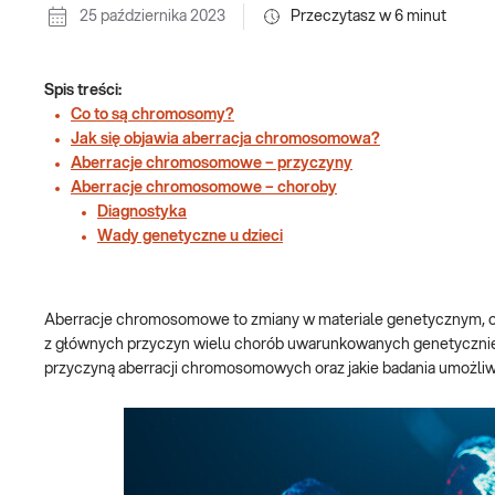
25 października 2023
Przeczytasz w
6
minut
Spis treści:
Co to są chromosomy?
Jak się objawia aberracja chromosomowa?
Aberracje chromosomowe – przyczyny
Aberracje chromosomowe – choroby
Diagnostyka
Wady genetyczne u dzieci
Aberracje chromosomowe to zmiany w materiale genetycznym, ob
z głównych przyczyn wielu chorób uwarunkowanych genetycznie,
przyczyną aberracji chromosomowych oraz jakie badania umożliwi