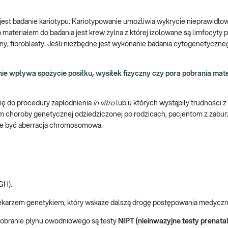
t badanie kariotypu. Kariotypowanie umożliwia wykrycie nieprawidło
ateriałem do badania jest krew żylna z której izolowane są limfocyty p
tny, fibroblasty. Jeśli niezbędne jest wykonanie badania cytogenetyczne
ie wpływa spożycie posiłku, wysiłek fizyczny czy pora pobrania mate
ię do procedury zapłodnienia
in vitro
lub u których wystąpiły trudności z
em choroby genetycznej odziedziczonej po rodzicach, pacjentom z zabu
że być aberracja chromosomowa.
GH).
ekarzem genetykiem, który wskaże dalszą drogę postępowania medycz
pobranie płynu owodniowego są testy
NIPT (nieinwazyjne testy prenatal