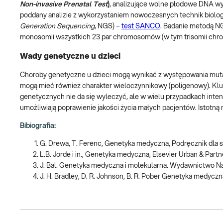
Non-invasive Prenatal Test
)
, analizujące wolne płodowe DNA wy
poddany analizie z wykorzystaniem nowoczesnych technik biolog
Generation Sequencing
, NGS) –
test SANCO
. Badanie metodą N
monosomii wszystkich 23 par chromosomów (w tym trisomii chromos
Wady genetyczne u dzieci
Choroby genetyczne u dzieci mogą wynikać z występowania muta
mogą mieć również charakter wieloczynnikowy (poligenowy). Klu
genetycznych nie da się wyleczyć, ale w wielu przypadkach inte
umożliwiają poprawienie jakości życia małych pacjentów. Istotną
Bibiografia:
G. Drewa, T. Ferenc, Genetyka medyczna, Podręcznik dl
L.B. Jorde i in., Genetyka medyczna, Elsevier Urban & Part
J. Bal. Genetyka medyczna i molekularna. Wydawnictwo
J. H. Bradley, D. R. Johnson, B. R. Pober Genetyka medy