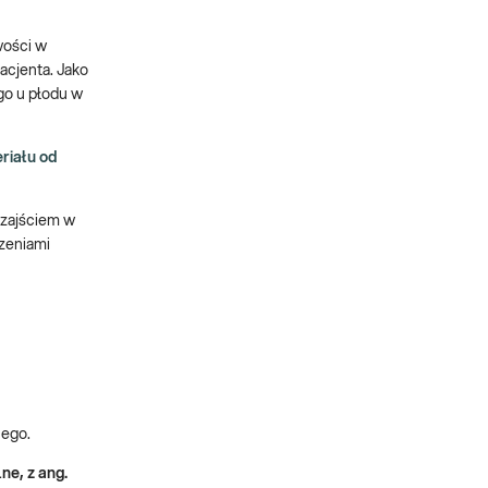
wości w
acjenta. Jako
go u płodu w
riału od
 zajściem w
rzeniami
nego.
ne, z ang.