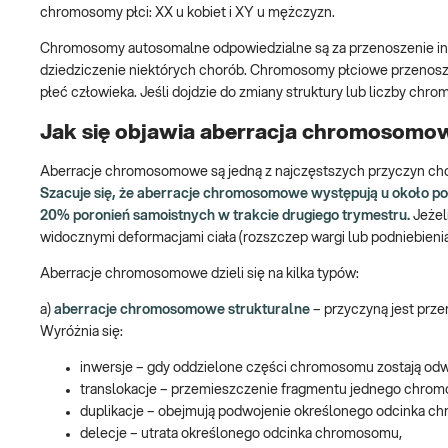
chromosomy płci: XX u kobiet i XY u mężczyzn.
Chromosomy autosomalne odpowiedzialne są za przenoszenie inf
dziedziczenie niektórych chorób. Chromosomy płciowe przenoszą
płeć człowieka. Jeśli dojdzie do zmiany struktury lub liczby c
Jak się objawia aberracja chromosomo
Aberracje chromosomowe są jedną z najczęstszych przyczyn chor
Szacuje się, że aberracje chromosomowe występują u około p
20% poronień samoistnych w trakcie drugiego trymestru.
Jeżel
widocznymi deformacjami ciała (rozszczep wargi lub podniebie
Aberracje chromosomowe dzieli się na kilka typów:
a)
aberracje chromosomowe strukturalne
– przyczyną jest prz
Wyróżnia się:
inwersje – gdy oddzielone części chromosomu zostają od
translokacje – przemieszczenie fragmentu jednego chro
duplikacje – obejmują podwojenie określonego odcinka c
delecje – utrata określonego odcinka chromosomu,