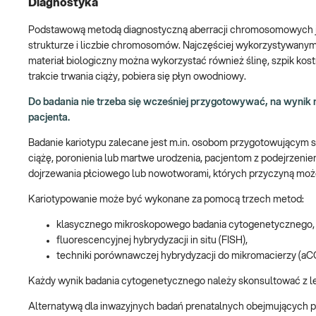
Diagnostyka
Podstawową metodą diagnostyczną aberracji chromosomowych jes
strukturze i liczbie chromosomów. Najczęściej wykorzystywanym m
materiał biologiczny można wykorzystać również ślinę, szpik kos
trakcie trwania ciąży, pobiera się płyn owodniowy.
Do badania nie trzeba się wcześniej przygotowywać, na wynik n
pacjenta.
Badanie kariotypu zalecane jest m.in. osobom przygotowującym s
ciążę, poronienia lub martwe urodzenia, pacjentom z podejrzeni
dojrzewania płciowego lub nowotworami, których przyczyną mo
Kariotypowanie może być wykonane za pomocą trzech metod:
klasycznego mikroskopowego badania cytogenetycznego,
fluorescencyjnej hybrydyzacji in situ (FISH),
techniki porównawczej hybrydyzacji do mikromacierzy (aC
Każdy wynik badania cytogenetycznego należy skonsultować z l
Alternatywą dla inwazyjnych badań prenatalnych obejmujących 