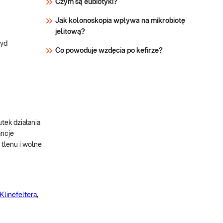
Czym są eubiotyki?
Jak kolonoskopia wpływa na mikrobiotę
jelitową?
tyd
Co powoduje wzdęcia po kefirze?
ek działania
ancje
 tlenu i wolne
Klinefeltera
,