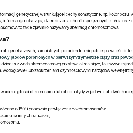
ormacji genetycznej warunkującej cechy somatyczne, np. kolor oczu, 
 informację dotyczącą dziedziczenia chorób sprzężonych z płcią oraz 
hromosomów, to takie zjawisko nazywamy aberracją chromosomową.
wa?
ób genetycznych, samoistnych poronień lub niepełnosprawności intele
ołowy płodów poronionych w pierwszym trymestrze ciąży oraz powod
i dziecko z wadą chromosomową przetrwa okres ciąży, to zazwyczaj rodz
nia, wodogłowie) lub zaburzeniami czynnościowymi narządów wewnętrzn
erwanie ciągłości chromosomu lub chromatydy w jednym lub dwóch miej
wrócone o 180° i ponownie przyłączone do chromosomów,
mosomu na inny chromosom,
hromosomu,