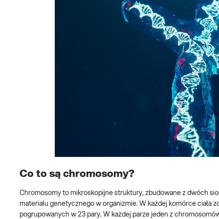
Co to są chromosomy?
Chromosomy to mikroskopijne struktury, zbudowane z dwóch sio
materiału genetycznego w organizmie. W każdej komórce ciała z
pogrupowanych w 23 pary. W każdej parze jeden z chromosomów 