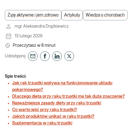
Żyję aktywnie i jem zdrowo
Artykuły
Wiedza o chorobach
mgr Aleksandra Drążkiewicz
13 lutego 2026
Przeczytasz w
8
minut
Udostępnij
Spis treści:
Jak rak trzustki wpływa na funkcjonowanie układu
pokarmowego?
Dlaczego dieta przy raku trzustki ma tak duże znaczenie?
Najważniejsze zasady diety przy raku trzustki
Co warto jeść przy raku trzustki?
Jakich produktów unikać w raku trzustki?
Suplementacja w raku trzustki