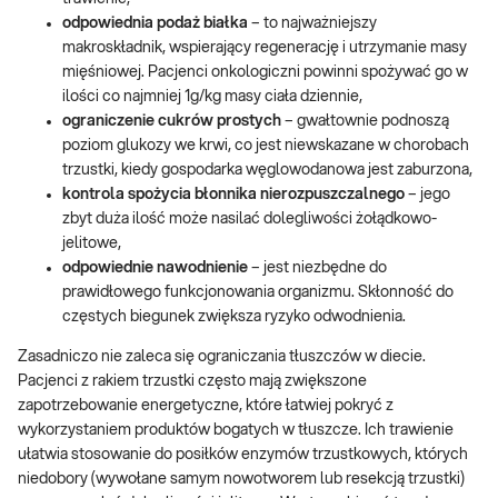
odpowiednia podaż białka
– to najważniejszy
makroskładnik, wspierający regenerację i utrzymanie masy
mięśniowej. Pacjenci onkologiczni powinni spożywać go w
ilości co najmniej 1g/kg masy ciała dziennie,
ograniczenie cukrów prostych
– gwałtownie podnoszą
poziom glukozy we krwi, co jest niewskazane w chorobach
trzustki, kiedy gospodarka węglowodanowa jest zaburzona,
kontrola spożycia błonnika nierozpuszczalnego
– jego
zbyt duża ilość może nasilać dolegliwości żołądkowo-
jelitowe,
odpowiednie nawodnienie
– jest niezbędne do
prawidłowego funkcjonowania organizmu. Skłonność do
częstych biegunek zwiększa ryzyko odwodnienia.
Zasadniczo nie zaleca się ograniczania tłuszczów w diecie.
Pacjenci z rakiem trzustki często mają zwiększone
zapotrzebowanie energetyczne, które łatwiej pokryć z
wykorzystaniem produktów bogatych w tłuszcze. Ich trawienie
ułatwia stosowanie do posiłków enzymów trzustkowych, których
niedobory (wywołane samym nowotworem lub resekcją trzustki)