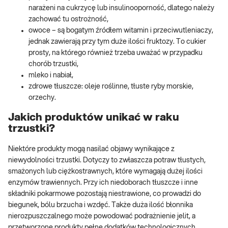
narażeni na cukrzycę lub insulinooporność, dlatego należy
zachować tu ostrożność,
owoce – są bogatym źródłem witamin i przeciwutleniaczy,
jednak zawierają przy tym duże ilości fruktozy. To cukier
prosty, na którego również trzeba uważać w przypadku
chorób trzustki,
mleko i nabiał,
zdrowe tłuszcze: oleje roślinne, tłuste ryby morskie,
orzechy.
Jakich produktów unikać w raku
trzustki?
Niektóre produkty mogą nasilać objawy wynikające z
niewydolności trzustki. Dotyczy to zwłaszcza potraw tłustych,
smażonych lub ciężkostrawnych, które wymagają dużej ilości
enzymów trawiennych. Przy ich niedoborach tłuszcze i inne
składniki pokarmowe pozostają niestrawione, co prowadzi do
biegunek, bólu brzucha i wzdęć. Także duża ilość błonnika
nierozpuszczalnego może powodować podrażnienie jelit, a
przetworzone produkty pełne dodatków technologicznych