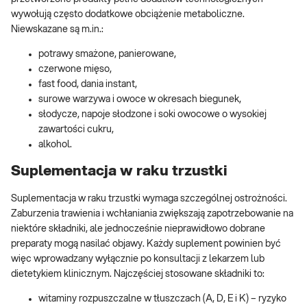
wywołują często dodatkowe obciążenie metaboliczne.
Niewskazane są m.in.:
potrawy smażone, panierowane,
czerwone mięso,
fast food, dania instant,
surowe warzywa i owoce w okresach biegunek,
słodycze, napoje słodzone i soki owocowe o wysokiej
zawartości cukru,
alkohol.
Suplementacja w raku trzustki
Suplementacja w raku trzustki wymaga szczególnej ostrożności.
Zaburzenia trawienia i wchłaniania zwiększają zapotrzebowanie na
niektóre składniki, ale jednocześnie nieprawidłowo dobrane
preparaty mogą nasilać objawy. Każdy suplement powinien być
więc wprowadzany wyłącznie po konsultacji z lekarzem lub
dietetykiem klinicznym. Najczęściej stosowane składniki to:
witaminy rozpuszczalne w tłuszczach (A, D, E i K) – ryzyko