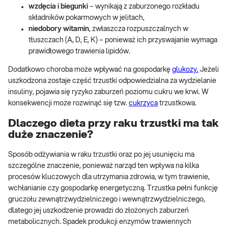
wzdęcia i biegunki
– wynikają z zaburzonego rozkładu
składników pokarmowych w jelitach,
niedobory witamin
, zwłaszcza rozpuszczalnych w
tłuszczach (A, D, E, K) – ponieważ ich przyswajanie wymaga
prawidłowego trawienia lipidów.
Dodatkowo choroba może wpływać na gospodarkę
glukozy.
Jeżeli
uszkodzona zostaje część trzustki odpowiedzialna za wydzielanie
insuliny, pojawia się ryzyko zaburzeń poziomu cukru we krwi. W
konsekwencji może rozwinąć się tzw.
cukrzyca
trzustkowa.
Dlaczego dieta przy raku trzustki ma tak
duże znaczenie?
Sposób odżywiania w raku trzustki oraz po jej usunięciu ma
szczególne znaczenie, ponieważ narząd ten wpływa na kilka
procesów kluczowych dla utrzymania zdrowia, w tym trawienie,
wchłanianie czy gospodarkę energetyczną. Trzustka pełni funkcję
gruczołu zewnątrzwydzielniczego i wewnątrzwydzielniczego,
dlatego jej uszkodzenie prowadzi do złożonych zaburzeń
metabolicznych. Spadek produkcji enzymów trawiennych