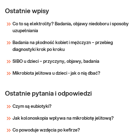
e-Pakiet
Dedykowany dla: Kobiet, Mężczyzn
kompleksowe
Ostatnie wpisy
Wskazany: → Profilaktycznie, do
oceny stanu zdrowia ##
badania krwi
Co to są elektrolity? Badania, objawy niedoboru i sposoby
uzupełniania
Sprawdź
Badania na płodność kobiet i mężczyzn – przebieg
diagnostyki krok po kroku
SIBO u dzieci – przyczyny, objawy, badania
Mikrobiota jelitowa u dzieci - jak o nią dbać?
Ostatnie pytania i odpowiedzi
Czym są eubiotyki?
Jak kolonoskopia wpływa na mikrobiotę jelitową?
Co powoduje wzdęcia po kefirze?