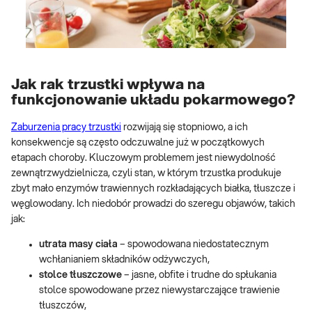
Jak rak trzustki wpływa na
funkcjonowanie układu pokarmowego?
Zaburzenia pracy trzustki
rozwijają się stopniowo, a ich
konsekwencje są często odczuwalne już w początkowych
etapach choroby. Kluczowym problemem jest niewydolność
zewnątrzwydzielnicza, czyli stan, w którym trzustka produkuje
zbyt mało enzymów trawiennych rozkładających białka, tłuszcze i
węglowodany. Ich niedobór prowadzi do szeregu objawów, takich
jak:
utrata masy ciała
– spowodowana niedostatecznym
wchłanianiem składników odżywczych,
stolce tłuszczowe
– jasne, obfite i trudne do spłukania
stolce spowodowane przez niewystarczające trawienie
tłuszczów,