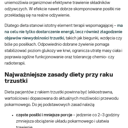
uniemożliwia organizmowi efektywne trawienie składników
odżywczych. W efekcie nawet dobrze skomponowane posiłki nie
przekładają się na realne odżywienie.
Dlatego dieta stanowi istotny element terapii wspomagającej –
ma
na celu nie tylko dostarczenie energii, lecz również złagodzenie
objawów niewydolności trzustki
, takich jak biegunki, wzdęcia czy
bóle po posiłkach. Odpowiednio dobrane żywienie pomaga
stabilizować poziom glukozy we krwi, ogranicza utratę masy ciała i
poprawia ogólne funkcjonowanie oraz tolerancję chemio- czy
radioterapii.
Najważniejsze zasady diety przy raku
trzustki
Dieta pacjentów z rakiem trzustki powinna być lekkostrawna,
wartościowa i dopasowana do aktualnych możliwości przewodu
pokarmowego. Do jej podstawowych zasad należą:
częste posiłki i mniejsze porcje
– jedzenie co 2–3 godziny
zmniejsza obciążenie układu pokarmowego i ułatwia
trawienie,