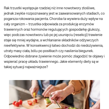
Rak trzustki występuje rzadziej niż inne nowotwory złośliwe,
jednak zwykle rozpoznawany jest w zaawansowanych stadiach, co
pogarsza rokowania pacjenta. Choroba ta wywiera duży wpływ na
cały organizm – trzustka odpowiada za produkcję enzymów
trawiennych oraz hormonów regulujących gospodarkę glukozy,
więc podczas nowotworu lub po jej usunięciu (resekcji) trawienie
staje się mniej wydajne, a wchłanianie składników odżywczych
nieefektywne. W konsekwencji łatwo dochodzi do niedożywienia,
utraty masy ciała, bólu po posiłkach czy nasilenia biegunek.
Odpowiednio dobrane żywienie może pomóc złagodzić te objawy i
wspierać pracę układu trawiennego. Jakie elementy diety są w
takiej sytuacji najważniejsze?