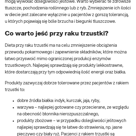
mogą wywołać dolegliwości jelitowe. Warto wybierać te zdrowsze
tłuszcze, pochodzenia roślinnego lub z ryb. Zmniejszenie ich ilości
w diecie jest zalecane wyłącznie u pacjentów z gorszą tolerancją,
u których pojawiają się bóle brzucha i biegunki tłuszczowe.
Co warto jeść przy raku trzustki?
Dieta przy raku trzustki ma na celu zmniejszenie obciążenia
przewodu pokarmowego i zapewnienie składników, które można
łatwo przyswoić mimo ograniczonej produkcji enzymów
trzustkowych. Najlepiej sprawdzają się produkty lekkostrawne,
które dostarczają przy tym odpowiednią ilość energii oraz białka.
Produkty zazwyczaj dobrze tolerowane przez pacjentów z rakiem
trzustki to:
dobre źródła białka: indyk, kurczak, jaja, ryby,
warzywa – najlepiej gotowane czy przecierane, ze względu
na obecność błonnika nierozpuszczalnego,
produkty zbożowe – w przypadku dolegliwości jelitowych
najlepiej sprawdzają się te łatwe do strawienia, np. jasne
pieczywo czy biały ryż. Pacjenci z rakiem trzustki są