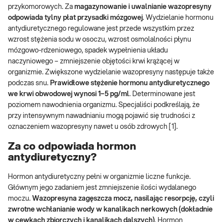
przykomorowych. Za
magazynowanie i uwalnianie wazopresyny
odpowiada tylny płat przysadki mózgowej
. Wydzielanie hormonu
antydiuretycznego regulowane jest przede wszystkim przez
wzrost stężenia sodu w osoczu, wzrost osmolalności płynu
mózgowo-rdzeniowego, spadek wypełnienia układu
naczyniowego – zmniejszenie objętości krwi krążącej w
organizmie. Zwiększone wydzielanie wazopresyny następuje także
podczas snu.
Prawidłowe stężenie hormonu antydiuretycznego
we krwi obwodowej wynosi 1–5 pg/ml
. Determinowane jest
poziomem nawodnienia organizmu. Specjaliści podkreślają, że
przy intensywnym nawadnianiu mogą pojawić się trudności z
oznaczeniem wazopresyny nawet u osób zdrowych [1].
Za co odpowiada hormon
antydiuretyczny?
Hormon antydiuretyczny pełni w organizmie liczne funkcje.
Głównym jego zadaniem jest zmniejszenie ilości wydalanego
moczu.
Wazopresyna zagęszcza mocz, nasilając resorpcję, czyli
zwrotne wchłanianie wody w kanalikach nerkowych (dokładnie
w cewkach zbiorczych i kanalikach dalszych)
. Hormon