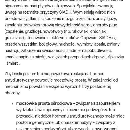
hipoosmolarności płynów ustrojowych. Specjaliści zwracają
uwagę na rozmaite przyczyny SIADH. Wymieniają wśród nich
przede wszystkim uszkodzenie mózgu przez m.in. urazy, guzy,
zapalenia, prawokomorową niewydolność serca, choroby płuc
(zapalenie, gruźlicę), nowotwory (np. rakowiaki, chłoniaki,
grasiczaki), stosowanie niektórych leków. Objawami SIADH są
przede wszystkim: ból głowy, nudności, wymioty, apatia, zmiany
nastroju, zaburzenia świadomości, nadmierna pobudliwość,
spadek napięcia mięśni, w ciężkich przypadkach drgawki, śpiączka
i śmierć.
Zbyt niski poziom lub nieprawidłowa reakcja na hormon
antydiuretyczny powoduje moczówkę prostą. W zależności od
mechanizmu powstania eksperci wyróżnili trzy postacie tej
choroby:
moczówka prosta ośrodkowa
– związana z zaburzeniem
wydzielania wazopresyny na poziomie podwzgórza lub
przysadki, niedobór hormonu antydiuretycznego może mieć
podłoże genetyczne lub charakter nabyty – związany z
uszkodzeniem podwzgórza lub przysadki, nowotworami