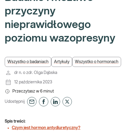
przyczyny
nieprawidłowego
poziomu wazopresyny
Wszystko o badaniach
Artykuły
Wszystko o hormonach
dr n. o zdr. Olga Dąbska
12 października 2023
Przeczytasz w
6
minut
Udostępnij
Spis treści:
Czym jest hormon antydiuretyczny?