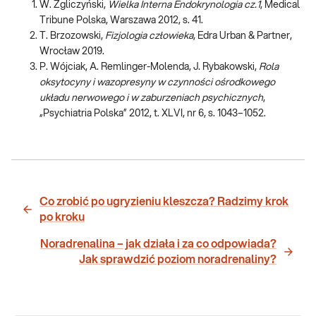
W. Zgliczyński,
Wielka Interna Endokrynologia cz.1
, Medical
Tribune Polska, Warszawa 2012, s. 41.
T. Brzozowski,
Fizjologia człowieka
, Edra Urban & Partner,
Wrocław 2019.
P. Wójciak, A. Remlinger-Molenda, J. Rybakowski,
Rola
oksytocyny i wazopresyny w czynności ośrodkowego
układu nerwowego i w zaburzeniach psychicznych
,
„Psychiatria Polska” 2012, t. XLVI, nr 6, s. 1043–1052.
Co zrobić po ugryzieniu kleszcza? Radzimy krok
po kroku
Noradrenalina – jak działa i za co odpowiada?
Jak sprawdzić poziom noradrenaliny?