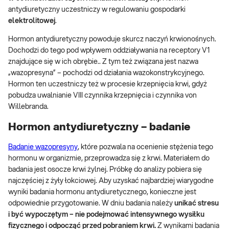
antydiuretyczny uczestniczy w regulowaniu gospodarki
elektrolitowej
.
Hormon antydiuretyczny powoduje skurcz naczyń krwionośnych.
Dochodzi do tego pod wpływem oddziaływania na receptory V1
znajdujące się w ich obrębie.. Z tym też związana jest nazwa
„wazopresyna” – pochodzi od działania wazokonstrykcyjnego.
Hormon ten uczestniczy też w procesie krzepnięcia krwi, gdyż
pobudza uwalnianie VIII czynnika krzepnięcia i czynnika von
Willebranda.
Hormon antydiuretyczny – badanie
Badanie wazopresyny
, które pozwala na ocenienie stężenia tego
hormonu w organizmie, przeprowadza się z krwi. Materiałem do
badania jest osocze krwi żylnej. Próbkę do analizy pobiera się
najczęściej z żyły łokciowej. Aby uzyskać najbardziej wiarygodne
wyniki badania hormonu antydiuretycznego, konieczne jest
odpowiednie przygotowanie. W dniu badania należy
unikać stresu
i być wypoczętym – nie podejmować intensywnego wysiłku
fizycznego i odpocząć przed pobraniem krwi.
Z wynikami badania