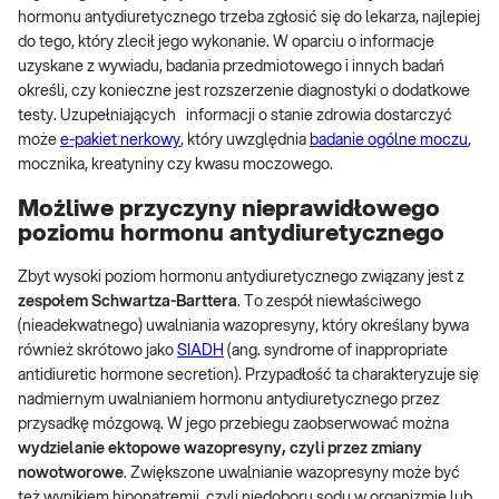
hormonu antydiuretycznego trzeba zgłosić się do lekarza, najlepiej
do tego, który zlecił jego wykonanie. W oparciu o informacje
uzyskane z wywiadu, badania przedmiotowego i innych badań
określi, czy konieczne jest rozszerzenie diagnostyki o dodatkowe
testy. Uzupełniających informacji o stanie zdrowia dostarczyć
może
e-pakiet nerkowy
, który uwzględnia
badanie ogólne moczu
,
mocznika, kreatyniny czy kwasu moczowego.
Możliwe przyczyny nieprawidłowego
poziomu hormonu antydiuretycznego
Zbyt wysoki poziom hormonu antydiuretycznego związany jest z
zespołem Schwartza-Barttera
. To zespół niewłaściwego
(nieadekwatnego) uwalniania wazopresyny, który określany bywa
również skrótowo jako
SIADH
(ang. syndrome of inappropriate
antidiuretic hormone secretion). Przypadłość ta charakteryzuje się
nadmiernym uwalnianiem hormonu antydiuretycznego przez
przysadkę mózgową. W jego przebiegu zaobserwować można
wydzielanie ektopowe wazopresyny, czyli przez zmiany
nowotworowe
. Zwiększone uwalnianie wazopresyny może być
też wynikiem hiponatremii, czyli niedoboru sodu w organizmie lub