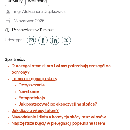
Artykuły
Wellbeing
mgr Aleksandra Drążkiewicz
18 czerwca 2026
Przeczytasz w
11
minut
Udostępnij
Spis treści:
Dlaczego latem skóra i włosy potrzebują szczególnej
ochrony?
Letnia pielęgnacja skóry
Oczyszczanie
Nawilżanie
Fotoprotekcja
Jak postępować po ekspozycji na słońce?
Jak dbać o włosy latem?
Nawodnienie i dieta a kondycja skóry oraz włosów
Najczęstsze błędy w pielęgnacji popełniane latem