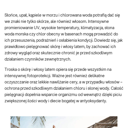
Słońce, upał, kąpiele w morzu i chlorowana woda potrafią dać się
we znaki nie tylko skórze, ale również włosom. Intensywne
promieniowanie UV, wysokie temperatury, klimatyzacja, słona
woda morska czy chlor obecny w basenach mogą prowadzić do
ich przesuszenia, podrażnień i osłabienia kondycji. Dowiedz się, jak
prawidłowo pielęgnować skórę i włosy latem, by zachować ich
zdrowy wygląd oraz skutecznie chronić je przed szkodliwym
działaniem czynników zewnętrznych.
Troska o skórę i włosy latem opiera się przede wszystkim na
intensywnej fotoprotekcji. Ważne jest również delikatne
oczyszczanie oraz lekkie nawilżanie cery, a w przypadku włosów –
ochrona przed szkodliwym działaniem chloru i słonej wody. Całość
pielęgnacji dopełnia wsparcie organizmu od wewnątrz dzięki piciu
zwiększonej ilości wody i diecie bogatej w antyoksydanty.