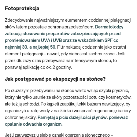
Fotoprotekcja
Zdecydowanie najważniejszym elementem codziennej pielęgnacji
skóry latem pozostaje ochrona przed słońcem.
Dermatolodzy
zalecają stosowanie preparatów zabezpieczających przed
promieniowaniem UVA i UVB oraz ze wskaźnikiem SPF co
najmniej 30, a najlepiej 50.
Filtr nakładaj codziennie jako ostatni
element pielęgnacji – nawet, gdy niebo jest zachmurzone. Jeśli
przez dłuższy czas przebywasz na intensywnym słońcu, to
ponawiaj aplikację co ok. 2 godziny.
Jak postępować po ekspozycji na słońce?
Po dłuższym przebywaniu na słońcu warto wziąć szybki prysznic,
który nie tylko usunie ze skóry pozostałości potu czy kosmetyków,
ale też ją schłodzi. Po kąpieli zaaplikuj lekki balsam nawilżający, by
ograniczyć utratę wody z naskórka i wesprzeć regenerację bariery
ochronnej skóry.
Pamiętaj o piciu dużej ilości płynów, ponieważ
opalanie odwadnia organizm.
Jeśli zauważysz u siebie oznaki oparzenia słonecznego –