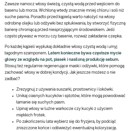
Zawsze namocz włosy świeżą, czystą wodą przed wejściem do
basenu lub morza. Wchłoną wtedy znacznie mniej chloru i soli niż
suche pasma. Ponadto przed kąpielą warto nałożyć na włosy
odrobinę olejku lub odżywki bez spłukiwania, by stworzyć fizyczną
barierę chroniącą przed niesprzyjającym środowiskiem. Jeśli
często pływasz w morzu czy basenie, rozważ zakładanie czepka.
Po każdej kąpieli wypłukaj dokładnie włosy czystą wodą i umyj
łagodnym szamponem.
Latem konieczne bywa częstsze mycie
głowy ze względu na pot, piasek i nasiloną produkcję sebum.
Stosuj też regularnie regenerujące maski i odżywki, które pomogą
zachować włosy w dobrej kondycji. Jak jeszcze możesz o nie
zadbać?
Zrezygnuj z używania suszarki, prostownicy i lokówki.
Unikaj ciasnych kucyków i splotów, które mogą powodować
łamanie się suchych pasm.
Upinaj włosy w luźne warkocze czy kucyki z użyciem
miękkich frotek.
Po zakończeniu lata wybierz się do fryzjera, by podciąć
zniszczone końce i odświeżyć ewentualną koloryzację.