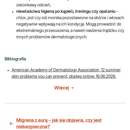
zielonkawy odcień,
niewłaściwa higiena po kąpieli, treningu czy opalaniu
–
chlor, pot czy sól morska pozostawione na skórze i włosach
negatywnie wpływają na ich kondycję. Mogą prowadzić do
ekstremalnego przesuszenia, a nawet nasilenia trądziku czy
innych problemów dermatologicznych.
Bibliografia
American Academy of Dermatology Association, 12 summer
skin problems you can prevent, dostęp online: 16.06.2026.
Więcej
Migrena z aurą – jak się objawia, czy jest
niebezpieczna?