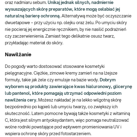
oraz nadmiaru sebum.
Unikaj jednak silnych, nadmiernie
wysuszających skórę preparatów, które mogą osłabiać jej
naturalną barierę ochronną.
Alternatywą może być oczyszczanie
dwuetapowe – przy użyciu np. olejku oraz żelu. Po umyciu skóry
nie pocieraj jej energicznie ręcznikiem, by nie nasilić podrażnień
czy zaczerwienienia. Zamiast tego delikatnie osusz twarz,
przykładając materiał do skóry.
Nawilżanie
Do pogody warto dostosować stosowane kosmetyki
pielęgnacyjne. Ciężkie, zimowe kremy zamień na na lżejsze
formuły, takie jak żele czy emulsje na bazie wody.
Dobrym
wyborem są produkty zawierające kwas hialuronowy, glicerynę
lub pantenol, które pomagają utrzymać odpowiedni poziom
nawilżenia cery.
Możesz nakładać je na lekko wilgotną skórę
bezpośrednio po kąpieli lub umyciu twarzy, co zwiększy ich
skuteczność. Latem pomocne bywają także kosmetyki z witaminą
C, która jest silnym antyoksydantem, więc pomaga neutralizować
wolne rodniki powstające pod wpływem promieniowania UV i
wspiera ochronę skóry przed fotostarzeniem.