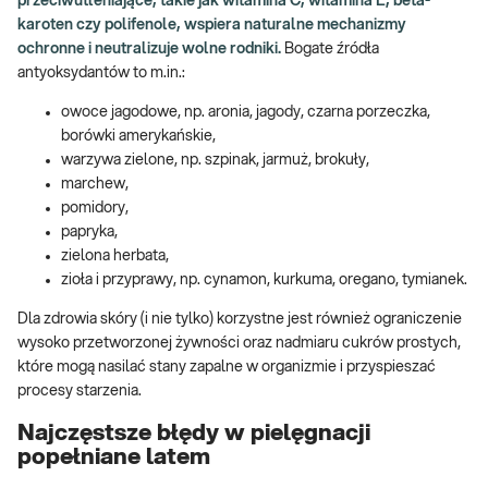
przeciwutleniające, takie jak witamina C, witamina E, beta-
karoten czy polifenole, wspiera naturalne mechanizmy
ochronne i neutralizuje wolne rodniki.
Bogate źródła
antyoksydantów to m.in.:
owoce jagodowe, np. aronia, jagody, czarna porzeczka,
borówki amerykańskie,
warzywa zielone, np. szpinak, jarmuż, brokuły,
marchew,
pomidory,
papryka,
zielona herbata,
zioła i przyprawy, np. cynamon, kurkuma, oregano, tymianek.
Dla zdrowia skóry (i nie tylko) korzystne jest również ograniczenie
wysoko przetworzonej żywności oraz nadmiaru cukrów prostych,
które mogą nasilać stany zapalne w organizmie i przyspieszać
procesy starzenia.
Najczęstsze błędy w pielęgnacji
popełniane latem