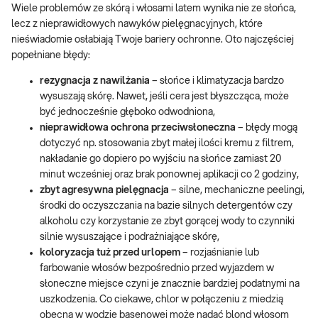
Wiele problemów ze skórą i włosami latem wynika nie ze słońca,
lecz z nieprawidłowych nawyków pielęgnacyjnych, które
nieświadomie osłabiają Twoje bariery ochronne. Oto najczęściej
popełniane błędy:
rezygnacja z nawilżania
– słońce i klimatyzacja bardzo
wysuszają skórę. Nawet, jeśli cera jest błyszcząca, może
być jednocześnie głęboko odwodniona,
nieprawidłowa ochrona przeciwsłoneczna
– błędy mogą
dotyczyć np. stosowania zbyt małej ilości kremu z filtrem,
nakładanie go dopiero po wyjściu na słońce zamiast 20
minut wcześniej oraz brak ponownej aplikacji co 2 godziny,
zbyt agresywna pielęgnacja
– silne, mechaniczne peelingi,
środki do oczyszczania na bazie silnych detergentów czy
alkoholu czy korzystanie ze zbyt gorącej wody to czynniki
silnie wysuszające i podrażniające skórę,
koloryzacja tuż przed urlopem
– rozjaśnianie lub
farbowanie włosów bezpośrednio przed wyjazdem w
słoneczne miejsce czyni je znacznie bardziej podatnymi na
uszkodzenia. Co ciekawe, chlor w połączeniu z miedzią
obecną w wodzie basenowej może nadać blond włosom