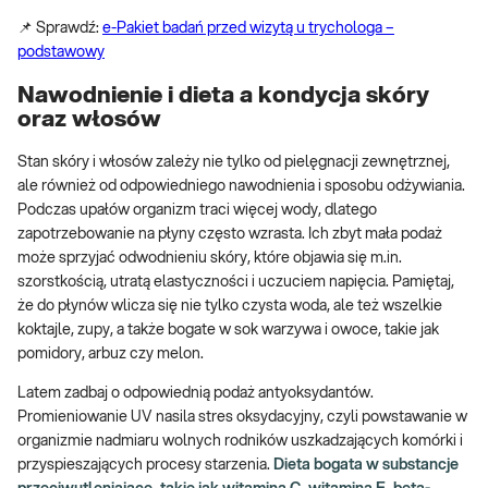
📌 Sprawdź:
e-Pakiet badań przed wizytą u trychologa –
podstawowy
Nawodnienie i dieta a kondycja skóry
oraz włosów
Stan skóry i włosów zależy nie tylko od pielęgnacji zewnętrznej,
ale również od odpowiedniego nawodnienia i sposobu odżywiania.
Podczas upałów organizm traci więcej wody, dlatego
zapotrzebowanie na płyny często wzrasta. Ich zbyt mała podaż
może sprzyjać odwodnieniu skóry, które objawia się m.in.
szorstkością, utratą elastyczności i uczuciem napięcia. Pamiętaj,
że do płynów wlicza się nie tylko czysta woda, ale też wszelkie
koktajle, zupy, a także bogate w sok warzywa i owoce, takie jak
pomidory, arbuz czy melon.
Latem zadbaj o odpowiednią podaż antyoksydantów.
Promieniowanie UV nasila stres oksydacyjny, czyli powstawanie w
organizmie nadmiaru wolnych rodników uszkadzających komórki i
przyspieszających procesy starzenia.
Dieta bogata w substancje