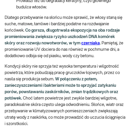
Prowadzi też do degradacji keratyny, czyli głównego
budulca włosów.
Dlatego przebywanie na słońcu może sprawić, że włosy staną się
suche, matowe, łamliwe i bardziej podatne na rozdwajanie
końcówek.
Co gorsza, długotrwała ekspozycja na oba rodzaje
promieniowania zwiększa ryzyko uszkodzeń DNA komórek
skóry oraz rozwoju nowotworów, w tym
czerniaka
.
Pamiętaj, że
promieniowanie UV dociera do nas również w pochmurne dni, a
dodatkowo odbija się od piasku, wody czy betonu.
Kondycji skóry nie sprzyja też wysoka temperatura i wilgotność
powietrza, które pobudzają pracę gruczołów łojowych, przez co
nasila się produkcja sebum.
W połączeniu z potem,
zanieczyszczeniami i bakteriami może to sprzyjać zatykaniu
porów, powstawaniu zaskórników, zmian trądzikowych oraz
potówek.
Choć latem powietrze jest zwykle bardziej wilgotne,
paradoksalnie skóra często ulega odwodnieniu. Słońce, wiatr oraz
przebywanie w klimatyzowanych pomieszczeniach zwiększają
utratę wody z naskórka, co może prowadzić do uczucia ściągnięcia
i szorstkości.