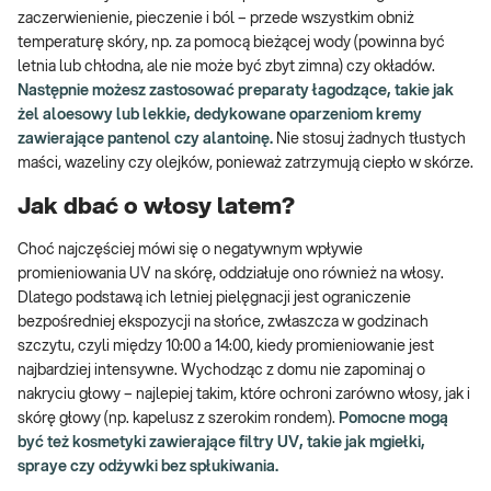
zaczerwienienie, pieczenie i ból – przede wszystkim obniż
temperaturę skóry, np. za pomocą bieżącej wody (powinna być
letnia lub chłodna, ale nie może być zbyt zimna) czy okładów.
Następnie możesz zastosować preparaty łagodzące, takie jak
żel aloesowy lub lekkie, dedykowane oparzeniom kremy
zawierające pantenol czy alantoinę.
Nie stosuj żadnych tłustych
maści, wazeliny czy olejków, ponieważ zatrzymują ciepło w skórze.
Jak dbać o włosy latem?
Choć najczęściej mówi się o negatywnym wpływie
promieniowania UV na skórę, oddziałuje ono również na włosy.
Dlatego podstawą ich letniej pielęgnacji jest ograniczenie
bezpośredniej ekspozycji na słońce, zwłaszcza w godzinach
szczytu, czyli między 10:00 a 14:00, kiedy promieniowanie jest
najbardziej intensywne. Wychodząc z domu nie zapominaj o
nakryciu głowy – najlepiej takim, które ochroni zarówno włosy, jak i
skórę głowy (np. kapelusz z szerokim rondem).
Pomocne mogą
być też kosmetyki zawierające filtry UV, takie jak mgiełki,
spraye czy odżywki bez spłukiwania.