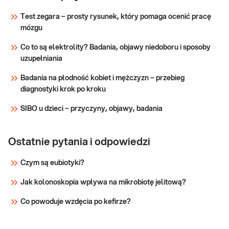
Wskazany: → Do oceny stężenia substancji
suplementacją
wpływających na piękny i zdrowy wygląd →
Test zegara – prosty rysunek, który pomaga ocenić pracę
(koenzym Q10)
Przed i w trakcie suplementacji: żelazem,
mózgu
cynkiem, selenem, jodem, koenzymem Q10,
Sprawdź
wapniem oraz witaminami – D, B12 i
Co to są elektrolity? Badania, objawy niedoboru i sposoby
kwasem foliowym
uzupełniania
Badania na płodność kobiet i mężczyzn – przebieg
diagnostyki krok po kroku
SIBO u dzieci – przyczyny, objawy, badania
Ostatnie pytania i odpowiedzi
Czym są eubiotyki?
Jak kolonoskopia wpływa na mikrobiotę jelitową?
Co powoduje wzdęcia po kefirze?