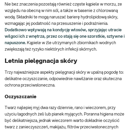
Nie bez znaczenia pozostają również częste kąpiele w morzu, ze
względu na obecną w nim sól, a także w basenie z chlorowaną
wodą. Składniki te mogą naruszać barierę hydrolipidową skóry,
wzmagając jej podatność na przesuszenie i podrażnienia.
Dodatkowo wpływają na kondycję włosów, sprzyjając utracie
wilgoci ich z wnętrza, przez co stają się one szorstkie, sztywne i
napuszone.
Kąpiele w źle utrzymanych zbiornikach wodnych
zwiększają też ryzyko niektórych infekcji skórnych.
Letnia pielęgnacja skóry
Trzy najważniejsze aspekty pielęgnacji skóry w upalną pogodę to:
delikatne oczyszczanie, odpowiednie nawilżanie oraz skuteczna
ochrona przeciwsłoneczna.
Oczyszczanie
Twarz najlepiej myj dwa razy dziennie, rano i wieczorem, przy
użyciu łagodnych żeli lub pianek myjących. Poranna higiena może
być delikatniejsza, jednak wieczorem warto dokładnie oczyścić
twarz z zanieczyszczeń, makijażu, filtrów przeciwsłonecznych