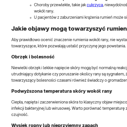
Choroby przewlekłe, takie jak
cukrzyca
, niewydolnoś
wokół rany.
U pacjentów z zaburzeniami krążenia rumień może się
Jakie objawy mogą towarzyszyć rumien
Aby prawidłowo ocenić znaczenie rumienia wokół rany, nie wystar
towarzyszące, które pozwalają ustalić przyczynę jego powstania.
Obrzęk i bolesność
Niewielki obrzęk i lekkie napięcie skóry mogą być normalną reakcj
utrudniający dotykanie czy poruszanie okolicy rany są sygnałem, 
towarzyszący bolesności czasami również świadczy o gromadzeni
Podwyższona temperatura skóry wokół rany
Ciepła, napięta i zaczerwieniona skóra to klasyczny objaw mie
infekcji bakteryjnej lub wirusowej. Warto porównać temperaturę 
czujność.
Wysięk ropny lub nieprzyjemny zapach