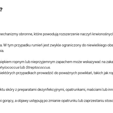
?
echanizmy obronne, które powodują rozszerzenie naczyń krwionośnych
ła. W tym przypadku rumień jest zwykle ograniczony do niewielkiego ob
ia.
wysiękiem ropnym lub nieprzyjemnym zapachem może wskazywać na zaka
phylococcus
lub
Streptococcus
.
iektórych przypadkach prowadzić do poważnych powikłań, takich jak ro
tu skóry z preparatami dezynfekcyjnymi, opatrunkami, maściami lub in
i gorący, a objawy ustępują po zmianie opatrunku lub zaprzestaniu stos