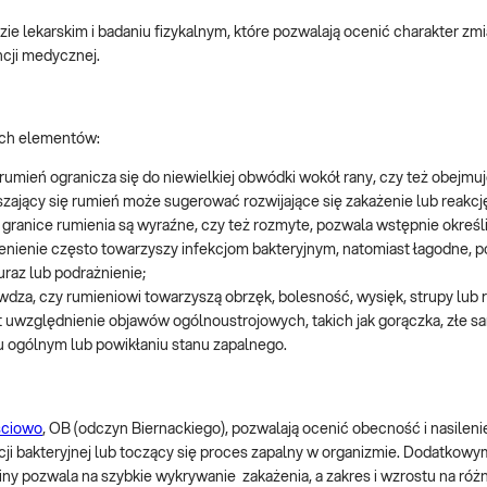
ie lekarskim i badaniu fizykalnym, które pozwalają ocenić charakter zmi
ncji medycznej.
ych elementów:
y rumień ogranicza się do niewielkiej obwódki wokół rany, czy też obejmu
szający się rumień może sugerować rozwijające się zakażenie lub reakcję
 granice rumienia są wyraźne, czy też rozmyte, pozwala wstępnie określi
nienie często towarzyszy infekcjom bakteryjnym, natomiast łagodne, p
uraz lub podrażnienie;
wdza, czy rumieniowi towarzyszą obrzęk, bolesność, wysięk, strupy lub 
uwzględnienie objawów ogólnoustrojowych, takich jak gorączka, złe s
u ogólnym lub powikłaniu stanu zapalnego.
ściowo
, OB (odczyn Biernackiego), pozwalają ocenić obecność i nasileni
i bakteryjnej lub toczący się proces zapalny w organizmie. Dodatkow
iny pozwala na szybkie wykrywanie zakażenia, a zakres i wzrostu na róż