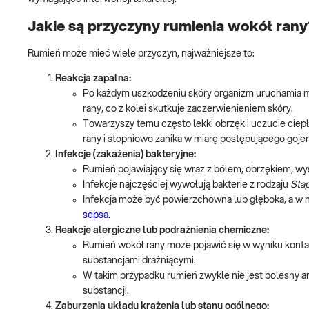
Jakie są przyczyny rumienia wokół rany
Rumień może mieć wiele przyczyn, najważniejsze to:
Reakcja zapalna:
Po każdym uszkodzeniu skóry organizm uruchamia m
rany, co z kolei skutkuje zaczerwienieniem skóry.
Towarzyszy temu często lekki obrzęk i uczucie ciep
rany i stopniowo zanika w miarę postępującego gojen
Infekcje (zakażenia) bakteryjne:
Rumień pojawiający się wraz z bólem, obrzękiem, 
Infekcje najczęściej wywołują bakterie z rodzaju
Sta
Infekcja może być powierzchowna lub głęboka, a w n
sepsa
.
Reakcje alergiczne lub podrażnienia chemiczne:
Rumień wokół rany może pojawić się w wyniku kontak
substancjami drażniącymi.
W takim przypadku rumień zwykle nie jest bolesny an
substancji.
Zaburzenia układu krążenia lub stanu ogólnego: