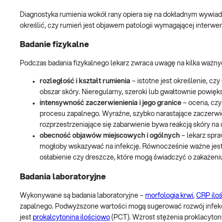
Diagnostyka rumienia wokół rany opiera się na dokładnym wywiadz
określić, czy rumień jest objawem patologii wymagającej interwe
Badanie fizykalne
Podczas badania fizykalnego lekarz zwraca uwagę na kilka ważn
rozległość i kształt rumienia
– istotne jest określenie, cz
obszar skóry. Nieregularny, szeroki lub gwałtownie powięk
intensywność zaczerwienienia i jego granice
– ocena, czy
procesu zapalnego. Wyraźne, szybko narastające zaczerwie
rozprzestrzeniające się zabarwienie bywa reakcją skóry na 
obecność objawów miejscowych i ogólnych
– lekarz spra
mogłoby wskazywać na infekcję. Równocześnie ważne jest 
osłabienie czy dreszcze, które mogą świadczyć o zakażeni
Badania laboratoryjne
Wykonywane są badania laboratoryjne –
morfologia krwi
,
CRP ilo
zapalnego. Podwyższone wartości mogą sugerować rozwój infekcj
jest
prokalcytonina ilościowo
(PCT). Wzrost stężenia proklacyton