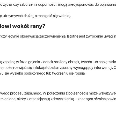
ć żylna, czy zaburzenia odporności, mogą predysponować do pojawiania
 utrzymywać dłużej, a rana goić się wolniej.
iowi wokół rany?
czy jedynie obserwacja zaczerwienienia. Istotne jest zwrócenie uwagi 
ą zapalną w fazie gojenia. Jednak nasilony obrzęk, twarda lub napięta sk
że może rozwijać się infekcja lub stan zapalny wymagający interwencji. 
u się wysięku podskórnego lub tworzeniu się ropnia.
jscowego procesu zapalnego. W połączeniu z bolesnością może wskazywa
zmienionej skóry z otaczającą ją zdrową tkanką – znacząca różnica pow