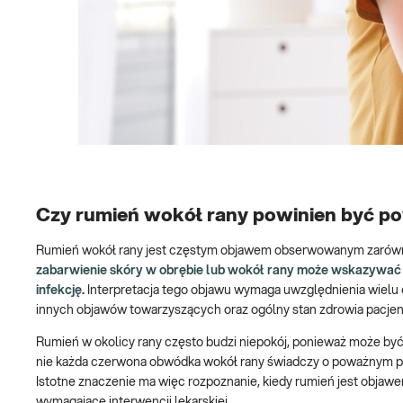
Czy rumień wokół rany powinien być p
Rumień wokół rany jest częstym objawem obserwowanym zarówno 
zabarwienie skóry w obrębie lub wokół rany może wskazywać n
infekcję.
Interpretacja tego objawu wymaga uwzględnienia wielu c
innych objawów towarzyszących oraz ogólny stan zdrowia pacjen
Rumień w okolicy rany często budzi niepokój, ponieważ może być
nie każda czerwona obwódka wokół rany świadczy o poważnym probl
Istotne znaczenie ma więc rozpoznanie, kiedy rumień jest objaw
wymagające interwencji lekarskiej.