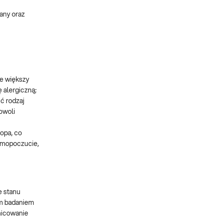
any oraz
je większy
 alergiczną;
ć rodzaj
owoli
ropa, co
amopoczucie,
e stanu
ym badaniem
nicowanie