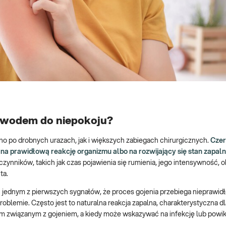
owodem do niepokoju?
po drobnych urazach, jak i większych zabiegach chirurgicznych.
Cze
a prawidłową reakcję organizmu albo na rozwijający się stan zapaln
zynników, takich jak czas pojawienia się rumienia, jego intensywność,
ta.
 jednym z pierwszych sygnałów, że proces gojenia przebiega nieprawid
emie. Często jest to naturalna reakcja zapalna, charakterystyczna dla
em związanym z gojeniem, a kiedy może wskazywać na infekcję lub powik