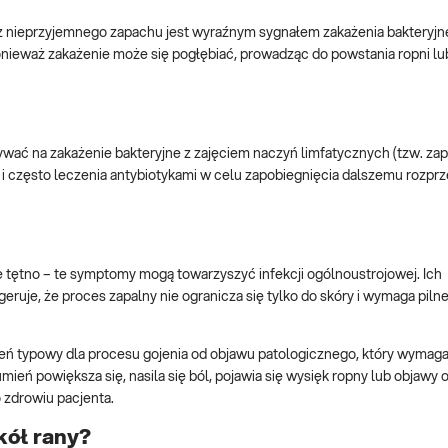
 nieprzyjemnego zapachu jest wyraźnym sygnałem zakażenia bakteryjn
onieważ zakażenie może się pogłębiać, prowadząc do powstania ropni lu
ać na zakażenie bakteryjne z zajęciem naczyń limfatycznych (tzw. zap
i często leczenia antybiotykami w celu zapobiegnięcia dalszemu rozprz
e tętno – te symptomy mogą towarzyszyć infekcji ogólnoustrojowej. Ich
uje, że proces zapalny nie ogranicza się tylko do skóry i wymaga pilnej
ń typowy dla procesu gojenia od objawu patologicznego, który wymaga
ień powiększa się, nasila się ból, pojawia się wysięk ropny lub objawy 
 zdrowiu pacjenta.
kół rany?