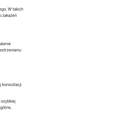
ego. W takich
b zakażeń
alenie
estrzenianiu
 konsultacji
 szybkiej
ogólne,