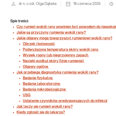
dr n. o zdr. Olga Dąbska
18 czerwca 2026
Spis treści:
Czy rumień wokół rany powinien być powodem do niepokoj
Jakie są przyczyny rumienia wokół rany?
Jakie objawy mogą towarzyszyć rumieniowi wokół rany?
Obrzęk i bolesność
Podwyższona temperatura skóry wokół rany
Wysięk ropny lub nieprzyjemny zapach
Nacieki wzdłuż skóry (linie rumienia)
Objawy ogólne
Jak przebiega diagnostyka rumienia wokół rany?
Badanie fizykalne
Badania laboratoryjne
Badania mikrobiologiczne
USG
Ustalenie czynników predysponujących do infekcji
Jak leczy się rumień wokół rany?
Kiedy zgłosić się do lekarza?