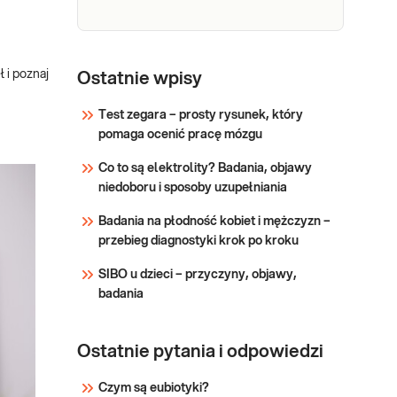
zapalenia, infekcji, martwicy
niedokrwiennej mięśni lub
urazu. Badanie jest przydatne
Prokalcytonina,
Prokalcytonina,
w diagnostyce i monitorowania
ilościowo. Badanie
 i poznaj
ilościowo
Ostatnie wpisy
le
podstawowe dla
diagnostyki i
Test zegara – prosty rysunek, który
różnicowania zakażeń
pomaga ocenić pracę mózgu
Sprawdź
bakteryjnych. Istotne
Co to są elektrolity? Badania, objawy
dla odróżnienia zakażeń
niedoboru i sposoby uzupełniania
bakteryjnych do
wirusowych i
Badania na płodność kobiet i mężczyzn –
grzybiczych; określenia
przebieg diagnostyki krok po kroku
dynamiki rozwoju,
nasilenia i stopnia
SIBO u dzieci – przyczyny, objawy,
uogólnienia; rokowań i
badania
ryzy
Ostatnie pytania i odpowiedzi
Czym są eubiotyki?