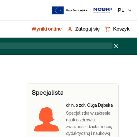
PL
Wyniki online
Zaloguj się
Koszyk
Specjalista
dr n. o zdr. Olga Dąbska
Specjalistka w zakresie
nauk o zdrowiu,
związana z działalnością
dydaktyczną i naukową