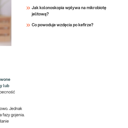
Jak kolonoskopia wpływa na mikrobiotę
jelitową?
Co powoduje wzdęcia po kefirze?
rwone
y lub
 obecność
łowo. Jednak
 fazy gojenia.
łanie