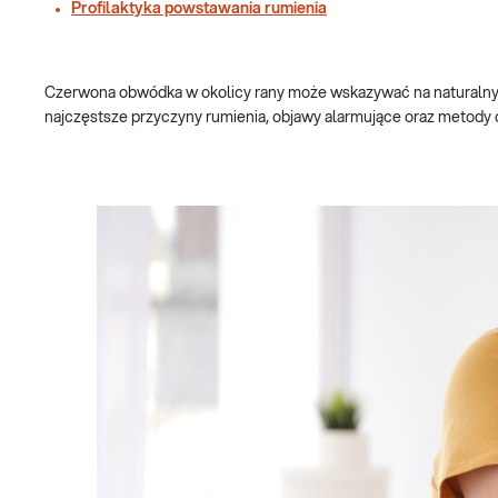
Profilaktyka powstawania rumienia
Czerwona obwódka w okolicy rany może wskazywać na naturalny proc
najczęstsze przyczyny rumienia, objawy alarmujące oraz metody d