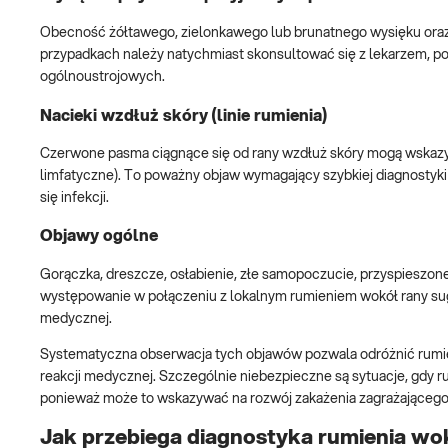
Obecność żółtawego, zielonkawego lub brunatnego wysięku oraz
przypadkach należy natychmiast skonsultować się z lekarzem, p
ogólnoustrojowych.
Nacieki wzdłuż skóry (linie rumienia)
Czerwone pasma ciągnące się od rany wzdłuż skóry mogą wskazyw
limfatyczne). To poważny objaw wymagający szybkiej diagnostyki 
się infekcji.
Objawy ogólne
Gorączka, dreszcze, osłabienie, złe samopoczucie, przyspieszon
występowanie w połączeniu z lokalnym rumieniem wokół rany suger
medycznej.
Systematyczna obserwacja tych objawów pozwala odróżnić rumie
reakcji medycznej. Szczególnie niebezpieczne są sytuacje, gdy rum
ponieważ może to wskazywać na rozwój zakażenia zagrażającego
Jak przebiega diagnostyka rumienia wo