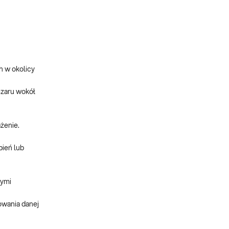
 w okolicy
szaru wokół
żenie.
pień lub
nymi
owania danej