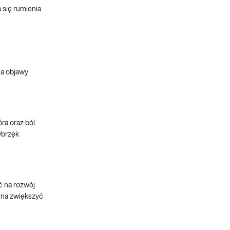
 się rumienia
na objawy
óra oraz ból
Obrzęk
ć na rozwój
inna zwiększyć