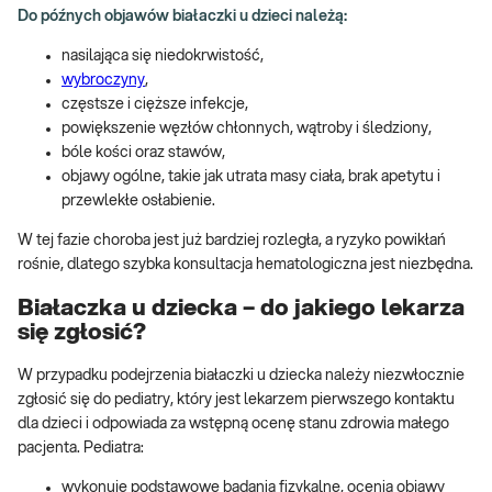
Do późnych objawów białaczki u dzieci należą:
nasilająca się niedokrwistość,
wybroczyny
,
częstsze i cięższe infekcje,
powiększenie węzłów chłonnych, wątroby i śledziony,
bóle kości oraz stawów,
objawy ogólne, takie jak utrata masy ciała, brak apetytu i
przewlekłe osłabienie.
W tej fazie choroba jest już bardziej rozległa, a ryzyko powikłań
rośnie, dlatego szybka konsultacja hematologiczna jest niezbędna.
Białaczka u dziecka – do jakiego lekarza
się zgłosić?
W przypadku podejrzenia białaczki u dziecka należy niezwłocznie
zgłosić się do pediatry, który jest lekarzem pierwszego kontaktu
dla dzieci i odpowiada za wstępną ocenę stanu zdrowia małego
pacjenta. Pediatra:
wykonuje podstawowe badania fizykalne, ocenia objawy