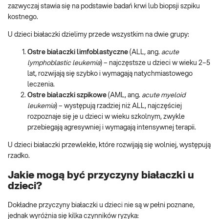
zazwyczaj stawia się na podstawie badań krwi lub biopsji szpiku
kostnego.
U dzieci białaczki dzielimy przede wszystkim na dwie grupy:
Ostre białaczki limfoblastyczne
(ALL, ang.
acute
lymphoblastic leukemia
) – najczęstsze u dzieci w wieku 2–5
lat, rozwijają się szybko i wymagają natychmiastowego
leczenia.
Ostre białaczki szpikowe
(AML, ang.
acute myeloid
leukemia
) – występują rzadziej niż ALL, najczęściej
rozpoznaje się je u dzieci w wieku szkolnym, zwykle
przebiegają agresywniej i wymagają intensywnej terapii.
U dzieci białaczki przewlekłe, które rozwijają się wolniej, występują
rzadko.
Jakie mogą być przyczyny białaczki u
dzieci?
Dokładne przyczyny białaczki u dzieci nie są w pełni poznane,
jednak wyróżnia się kilka czynników ryzyka: