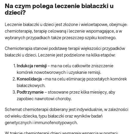
Na czym polega leczenie białaczki u
dzieci?
Leczenie białaczki u dzieci jest złożone i wieloetapowe, obejmuje:
chemioterapię, terapię celowaną i leczenie wspomagające, a w
wybranych przypadkach także przeszczep szpiku kostnego.
Chemioterapia stanowi podstawę terapii większości przypadków
białaczki u dzieci. Leczenie jest podzielone na kilka etapów:
Indukcja remisji
– ma na celu całkowite zniszczenie
komórek nowotworowych i uzyskanie remisji.
Konsolidacja
–ma na celu eliminację pozostałych komórek
białaczkowych.
Podtrzymanie
– stosowane przez kilka miesięcy, aby
zapobiec nawrotowi choroby.
Schemat chemioterapii dobierany jest indywidualnie, w zależności
od wieku dziecka, typu białaczki oraz wyników badań
genetycznych i immunofenotypowych.
W trakcie chemioterapii dzieci wymagają wsparcia w postaci: