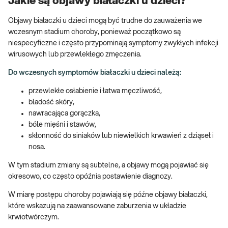
Jakie są objawy białaczki u dzieci?
Objawy białaczki u dzieci mogą być trudne do zauważenia we
wczesnym stadium choroby, ponieważ początkowo są
niespecyficzne i często przypominają symptomy zwykłych infekcji
wirusowych lub przewlekłego zmęczenia.
Do wczesnych symptomów białaczki u dzieci należą:
przewlekłe osłabienie i łatwa męczliwość,
bladość skóry,
nawracająca gorączka,
bóle mięśni i stawów,
skłonność do siniaków lub niewielkich krwawień z dziąseł i
nosa.
W tym stadium zmiany są subtelne, a objawy mogą pojawiać się
okresowo, co często opóźnia postawienie diagnozy.
W miarę postępu choroby pojawiają się późne objawy białaczki,
które wskazują na zaawansowane zaburzenia w układzie
krwiotwórczym.