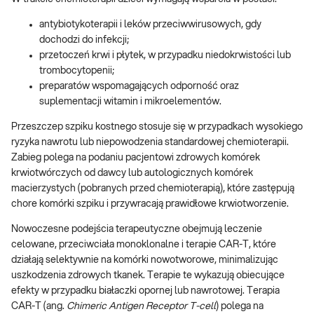
antybiotykoterapii i leków przeciwwirusowych, gdy
dochodzi do infekcji;
przetoczeń krwi i płytek, w przypadku niedokrwistości lub
trombocytopenii;
preparatów wspomagających odporność oraz
suplementacji witamin i mikroelementów.
Przeszczep szpiku kostnego stosuje się w przypadkach wysokiego
ryzyka nawrotu lub niepowodzenia standardowej chemioterapii.
Zabieg polega na podaniu pacjentowi zdrowych komórek
krwiotwórczych od dawcy lub autologicznych komórek
macierzystych (pobranych przed chemioterapią), które zastępują
chore komórki szpiku i przywracają prawidłowe krwiotworzenie.
Nowoczesne podejścia terapeutyczne obejmują leczenie
celowane, przeciwciała monoklonalne i terapie CAR-T, które
działają selektywnie na komórki nowotworowe, minimalizując
uszkodzenia zdrowych tkanek. Terapie te wykazują obiecujące
efekty w przypadku białaczki opornej lub nawrotowej. Terapia
CAR-T (ang.
Chimeric Antigen Receptor T-cell
) polega na