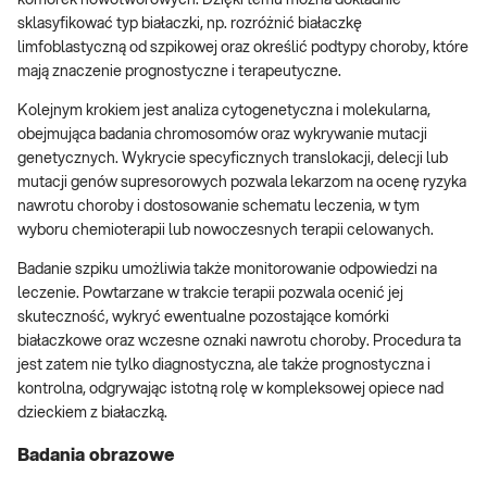
komórek nowotworowych. Dzięki temu można dokładnie
sklasyfikować typ białaczki, np. rozróżnić białaczkę
limfoblastyczną od szpikowej oraz określić podtypy choroby, które
mają znaczenie prognostyczne i terapeutyczne.
Kolejnym krokiem jest analiza cytogenetyczna i molekularna,
obejmująca badania chromosomów oraz wykrywanie mutacji
genetycznych. Wykrycie specyficznych translokacji, delecji lub
mutacji genów supresorowych pozwala lekarzom na ocenę ryzyka
nawrotu choroby i dostosowanie schematu leczenia, w tym
wyboru chemioterapii lub nowoczesnych terapii celowanych.
Badanie szpiku umożliwia także monitorowanie odpowiedzi na
leczenie. Powtarzane w trakcie terapii pozwala ocenić jej
skuteczność, wykryć ewentualne pozostające komórki
białaczkowe oraz wczesne oznaki nawrotu choroby. Procedura ta
jest zatem nie tylko diagnostyczna, ale także prognostyczna i
kontrolna, odgrywając istotną rolę w kompleksowej opiece nad
dzieckiem z białaczką.
Badania obrazowe