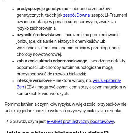
predyspozycje genetyczne
– obecność zespołów
genetycznych, takich jak
zespół Downa
, zespół Li-Fraumeni
czy inne mutacje w genach supresorowych, zwiększa
ryzyko zachorowania;
czynniki środowiskowe
– narażenie na promieniowanie
jonizujące, działanie niektórych chemikaliów lub
wcześniejsza leczenie chemioterapia w przebiegu innej
choroby nowotworowej;
zaburzenia układu odpornościowego
– wrodzone defekty
odporności lub choroby autoimmunologiczne mogą
predysponować do rozwoju białaczki;
infekcje wirusowe
– niektóre wirusy, np.
wirus Epsteina-
Barr
(EBV), mogą być czynnikiem sprzyjającym mutacjom w
komórkach krwiotwórczych.
Pomimo istnienia czynników ryzyka, w większości przypadków nie
udaje się jednoznacznie wskazać przyczyny białaczki u dziecka.
📌 Sprawdź, czym jest
e-Pakiet profilaktyczny podstawowy
.