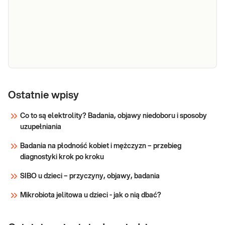
Elektrolity (Na,
Elektrolity (sód, potas). Diagnostyka
równowagi wodno-elektrolitowej i
K)
diagnostyka zaburzeń równowagi
kwasowo-zasadowej.
Sprawdź
Morfologia
Morfologia krwi pełna (5-diff) Podstawowe
badanie krwi oceniające liczbę i wygląd krwinek:
krwi
Ostatnie wpisy
czerwonych, białych (w 5 frakcjach) oraz płytek
krwi. Pomaga w wykrywaniu infekcji, stanów
Co to są elektrolity? Badania, objawy niedoboru i sposoby
zapalnych, niedokrwistości i innych zaburzeń.
uzupełniania
Sprawdź
Stosowane w diagnosty
Badania na płodność kobiet i mężczyzn – przebieg
diagnostyki krok po kroku
SIBO u dzieci – przyczyny, objawy, badania
Mikrobiota jelitowa u dzieci - jak o nią dbać?