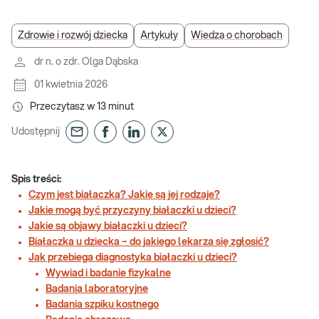
Zdrowie i rozwój dziecka
Artykuły
Wiedza o chorobach
dr n. o zdr. Olga Dąbska
01 kwietnia 2026
Przeczytasz w
13
minut
Udostępnij
Spis treści:
Czym jest białaczka? Jakie są jej rodzaje?
Jakie mogą być przyczyny białaczki u dzieci?
Jakie są objawy białaczki u dzieci?
Białaczka u dziecka – do jakiego lekarza się zgłosić?
Jak przebiega diagnostyka białaczki u dzieci?
Wywiad i badanie fizykalne
Badania laboratoryjne
Badania szpiku kostnego