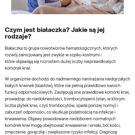
Czym jest białaczka? Jakie są jej
rodzaje?
Białaczka to grupa nowotworów hematologicznych, których
rozwój zainicjowany jest zwykle w szpiku kostnymi i
które objawiają się rozrostem dużej liczby nieprawidłowych
komórek krwi.
W organizmie dochodzi do nadmiernego namnażania niedojrzałych
białych krwinek (blastów), które nie pełnią prawidłowo swoich
funkcji odpornościowych. Zastępują one prawidłowe komórki krwi,
prowadząc do niedokrwistości, trombocytopenii (stan, w którym
liczba płytek krwi, czyli trombocytów, spada poniżej normy) i
zaburzeń odporności, co skutkuje podatnością na infekcje i
krwawienia. Objawy powodowane niedoborem normalnych
komórek krwi mogą obejmować krwawienie i siniaki, ból kości,
zmęczenie, gorączkę i zwiększone ryzyko infekcji. Diagnozę