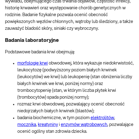
wywiadu, obejmującego czas trwania objawów, częstość infekcji,
historię krwawień oraz występowanie chorób genetycznych w
rodzinie. Badanie fizykalne pozwala ocenić obecność
powiększonych węzłów chłonnych, wątroby lub śledziony, a także
zauważyć bladość skóry, siniaki czy wybroczyny.
Badania laboratoryjne
Podstawowe badania krwi obejmują:
morfologię krwi
obwodowej, która wykazuje niedokrwistość,
leukocytozę (podwyższony poziom białych krwinek
(leukocytów) we krwi) lub leukopenię (stan obniżenia liczby
białych krwinek we krwi, poniżej normy) oraz
trombocytopenię (stan, w którym liczba płytek krwi
(trombocytów) spada poniżej normy);
rozmaz krwi obwodowej, pozwalający ocenić obecność
niedojrzałych białych krwinek (blastów);
badania biochemiczne, w tym poziom
elektrolitów
,
mocznika
,
kreatyniny
i
enzymów wątrobowych
, pozwalające
ocenić ogólny stan zdrowia dziecka.