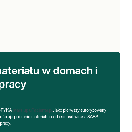
ateriału w domach i
pracy
OSTYKA
start-up uPacjenta.pl
, jako pierwszy autoryzowany
feruje pobranie materiału na obecność wirusa SARS-
pracy.