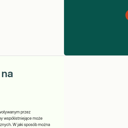
 na
ywoływanym przez
by współistniejące może
cznych. W jaki sposób można