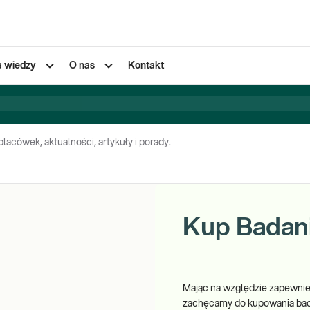
a wiedzy
O nas
Kontakt
cówek, aktualności, artykuły i porady.
Kup Badani
Mając na względzie zapewni
zachęcamy do kupowania bad