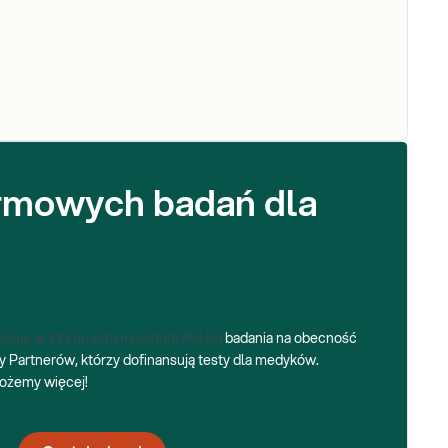
armowych badań dla
izuje w kilkunastu miastach Polski
badania na obecność
Partnerów, którzy dofinansują testy dla medyków.
ożemy więcej!