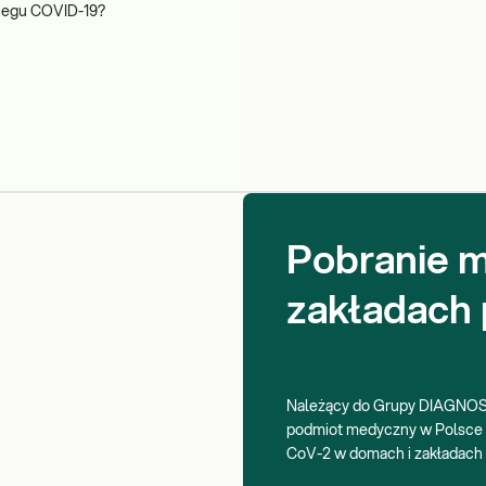
biegu COVID-19?
Pobranie m
zakładach 
Należący do Grupy DIAGN
podmiot medyczny w Polsce o
CoV-2 w domach i zakładach 