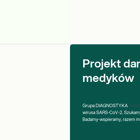
Projekt d
medyków
Grupa DIAGNOSTYKA
organ
wirusa SARS-CoV-2. Szukamy 
Badamy-wspieramy, razem m