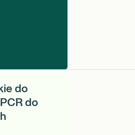
kie do
-PCR do
ch