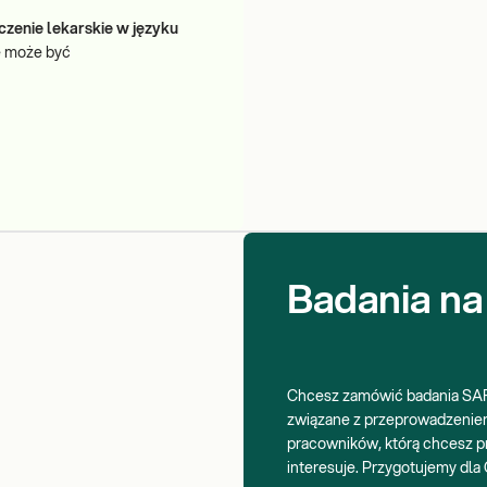
zenie lekarskie w języku
e może być
Badania na
Chcesz zamówić badania SAR
związane z przeprowadzeniem
pracowników, którą chcesz pr
interesuje. Przygotujemy dla 