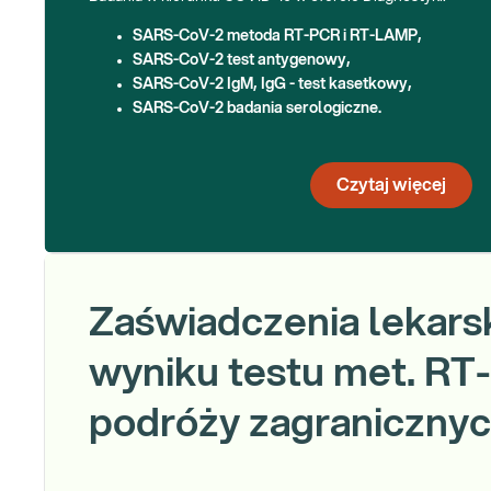
SARS-CoV-2 metoda RT-PCR i RT-LAMP,
SARS-CoV-2
test antygenowy,
SARS-CoV-2 IgM, IgG - test kasetkowy,
SARS-CoV-2 badania serologiczne.
Czytaj więcej
Zaświadczenia lekars
wyniku testu met. RT
podróży zagraniczny