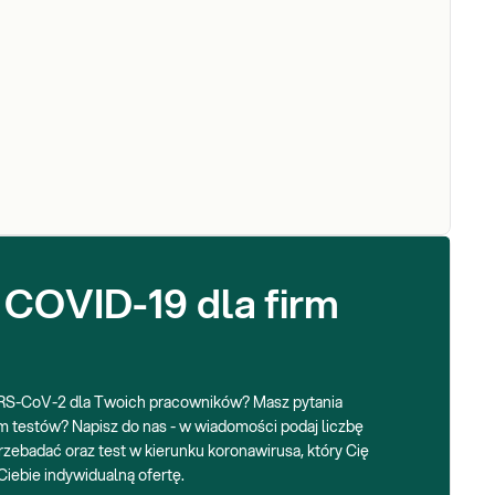
 COVID-19 dla firm
S-CoV-2 dla Twoich pracowników? Masz pytania
 testów? Napisz do nas - w wiadomości podaj liczbę
zebadać oraz test w kierunku koronawirusa, który Cię
Ciebie indywidualną ofertę.