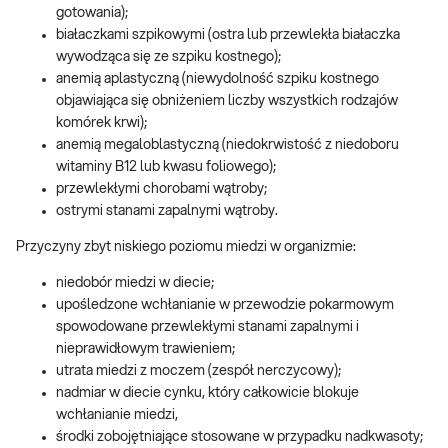
gotowania);
białaczkami szpikowymi (ostra lub przewlekła białaczka
wywodząca się ze szpiku kostnego);
anemią aplastyczną (niewydolność szpiku kostnego
objawiająca się obniżeniem liczby wszystkich rodzajów
komórek krwi);
anemią megaloblastyczną (niedokrwistość z niedoboru
witaminy B12 lub kwasu foliowego);
przewlekłymi chorobami wątroby;
ostrymi stanami zapalnymi wątroby.
Przyczyny zbyt niskiego poziomu miedzi w organizmie:
niedobór miedzi w diecie;
upośledzone wchłanianie w przewodzie pokarmowym
spowodowane przewlekłymi stanami zapalnymi i
nieprawidłowym trawieniem;
utrata miedzi z moczem (zespół nerczycowy);
nadmiar w diecie cynku, który całkowicie blokuje
wchłanianie miedzi,
środki zobojętniające stosowane w przypadku nadkwasoty;