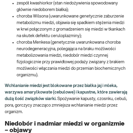
zespół kwashiorkor (stan niedożywienia spowodowany
głównie niedoborem białka);
choroba Wilsona (uwarunkowane genetycznie zaburzenie
metabolizmu miedzi, objawia się spadkiem stężenia miedzi
w krwi połączonym z gromadzeniem się miedzi w tkankach
na skutek defektu ceruloplazminy);
choroba Menkesa (genetycznie uwarunkowana choroba
neurodegeneracyjna, polegająca na braku możliwości
metabolizowania miedzi, niedobór miedzi czynnej
fizjologicznie przy prawidłowej podaży związany z brakiem
możliwości włączania miedzi do przemian biochemicznych
organizmu).
Wchłanianie miedzi jest blokowane przez białka jaj i mleka,
warzywa amarylkowate (cebulowe) i kapustne, które zawierają
dużą ilość związków siarki.
Spożywanie kapusty, czosnku, cebuli,
pora, gorczycy znacząco zmniejsza wchłanianie miedzi przez
organizm.
Niedobór i nadmiar miedzi w organizmie
– objawy