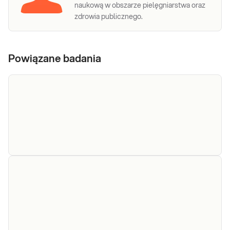
naukową w obszarze pielęgniarstwa oraz
zdrowia publicznego.
Powiązane badania
Miedź w
Miedź w DZM. Pomiar wydalania dobowego
miedzi z moczem, wykonywany w dobowej
DZM
zbiórce moczu - DZM, przydatny w diagnostyce i
monitorowaniu choroby Wilsona, rzadziej w
wykrywaniu niedoboru lub nadmiaru miedzi w
Sprawdź
organizmie.