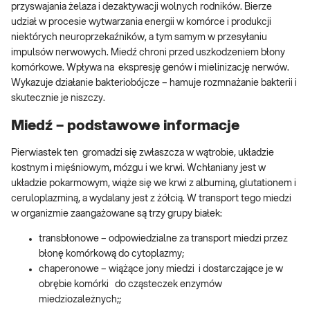
przyswajania żelaza i dezaktywacji wolnych rodników. Bierze
udział w procesie wytwarzania energii w komórce i produkcji
niektórych neuroprzekaźników, a tym samym w przesyłaniu
impulsów nerwowych. Miedź chroni przed uszkodzeniem błony
komórkowe. Wpływa na ekspresję genów i mielinizację nerwów.
Wykazuje działanie bakteriobójcze – hamuje rozmnażanie bakterii i
skutecznie je niszczy.
Miedź – podstawowe informacje
Pierwiastek ten gromadzi się zwłaszcza w wątrobie, układzie
kostnym i mięśniowym, mózgu i we krwi. Wchłaniany jest w
układzie pokarmowym, wiąże się we krwi z albuminą, glutationem i
ceruloplazminą, a wydalany jest z żółcią. W transport tego miedzi
w organizmie zaangażowane są trzy grupy białek:
transbłonowe – odpowiedzialne za transport miedzi przez
błonę komórkową do cytoplazmy;
chaperonowe – wiążące jony miedzi i dostarczające je w
obrębie komórki do cząsteczek enzymów
miedziozależnych;;