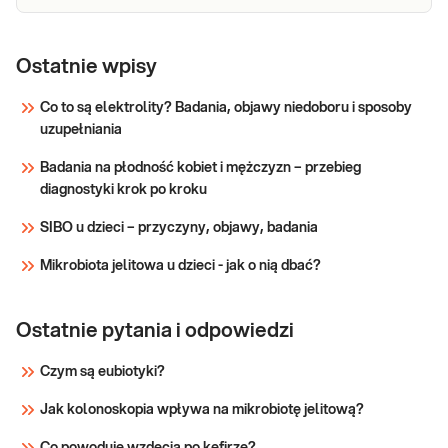
Miedź,
Miedź, ilościowo. Ilościowy pomiar stężenia
miedzi we krwi. Badanie przydatne w diagnostyce
ilościowo
Ostatnie wpisy
i leczeniu stanów związanych z deficytem i
nadmiarem miedzi w organizmie. Wykonywane
Co to są elektrolity? Badania, objawy niedoboru i sposoby
również w określaniu deficytu miedzi
uzupełniania
Sprawdź
wpływającego na aktualny stan zdrowi
Badania na płodność kobiet i mężczyzn – przebieg
diagnostyki krok po kroku
SIBO u dzieci – przyczyny, objawy, badania
Mikrobiota jelitowa u dzieci - jak o nią dbać?
Ostatnie pytania i odpowiedzi
Czym są eubiotyki?
Jak kolonoskopia wpływa na mikrobiotę jelitową?