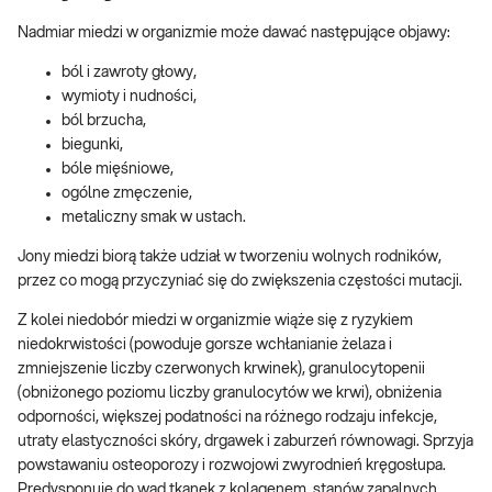
Nadmiar miedzi w organizmie może dawać następujące objawy:
ból i zawroty głowy,
wymioty i nudności,
ból brzucha,
biegunki,
bóle mięśniowe,
ogólne zmęczenie,
metaliczny smak w ustach.
Jony miedzi biorą także udział w tworzeniu wolnych rodników,
przez co mogą przyczyniać się do zwiększenia częstości mutacji.
Z kolei niedobór miedzi w organizmie wiąże się z ryzykiem
niedokrwistości (powoduje gorsze wchłanianie żelaza i
zmniejszenie liczby czerwonych krwinek), granulocytopenii
(obniżonego poziomu liczby granulocytów we krwi), obniżenia
odporności, większej podatności na różnego rodzaju infekcje,
utraty elastyczności skóry, drgawek i zaburzeń równowagi. Sprzyja
powstawaniu osteoporozy i rozwojowi zwyrodnień kręgosłupa.
Predysponuje do wad tkanek z kolagenem, stanów zapalnych