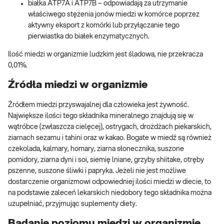
białka ATP7A i ATP7B – odpowiadają za utrzymanie
właściwego stężenia jonów miedzi w komórce poprzez
aktywny eksport z komórki lub przyłączanie tego
pierwiastka do białek enzymatycznych.
Ilość miedzi w organizmie ludzkim jest śladowa, nie przekracza
0,01%.
Źródła miedzi w organizmie
Źródłem miedzi przyswajalnej dla człowieka jest żywność.
Największe ilości tego składnika mineralnego znajdują się w
wątróbce (zwłaszcza cielęcej), ostrygach, drożdżach piekarskich,
ziarnach sezamu i tahini oraz w kakao. Bogate w miedź są również
czekolada, kalmary, homary, ziarna słonecznika, suszone
pomidory, ziarna dyni i soi, siemię lniane, grzyby shiitake, otręby
pszenne, suszone śliwki i papryka. Jeżeli nie jest możliwe
dostarczenie organizmowi odpowiedniej ilości miedzi w diecie, to
na podstawie zaleceń lekarskich niedobory tego składnika można
uzupełniać, przyjmując suplementy diety.
Badanie poziomu miedzi w organizmie