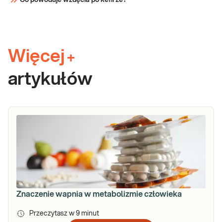
Co powoduje wzdęcia po kefirze?
Więcej
+
artykułów
Znaczenie wapnia w metabolizmie człowieka
Przeczytasz w
9
minut