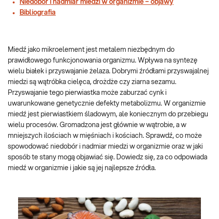
Niedobór i nadmiar miedzi w organizmie – objawy
Bibliografia
Miedź jako mikroelement jest metalem niezbędnym do
prawidłowego funkcjonowania organizmu. Wpływa na syntezę
wielu białek i przyswajanie żelaza. Dobrymi źródłami przyswajalnej
miedzi są wątróbka cielęca, drożdże czy ziarna sezamu.
Przyswajanie tego pierwiastka może zaburzać cynk i
uwarunkowane genetycznie defekty metabolizmu. W organizmie
miedź jest pierwiastkiem śladowym, ale koniecznym do przebiegu
wielu procesów. Gromadzona jest głównie w wątrobie, a w
mniejszych ilościach w mięśniach i kościach. Sprawdź, co może
spowodować niedobór i nadmiar miedzi w organizmie oraz w jaki
sposób te stany mogą objawiać się. Dowiedz się, za co odpowiada
miedź w organizmie i jakie są jej najlepsze źródła.