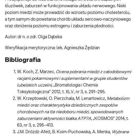
śluzówek, zaburzeń w funkcjonowania układu nerwowego. Niski
poziom miedzi może prowadzić do wzrostu poziomu cholesterolu,
a tym samym do powstania chorób układu sercowo-naczyniowego
oraz obniżenia poziomu estrogenu i zaburzenia płodności.
Autor: dr n. o zdr. Olga Dąbska
Weryfikacja merytoryczna: lek. Agnieszka Żędzian
Bibliografia
W. Koch, Z. Marzec,
Ocena pobrania miedzi z całodobowymi
racjami pokarmowymi i suplementami w grupie studentów
lubelskich uczelni
, „Bromatologia i Chemia
Toksykologiczna” 2012, t. XLV, nr 3, s. 291–295.
W. Krzeptowski, O. Pierzchała, M. Lenartowicz,
Metabolizm
miedzi oraz charakterystyka dziedzicznych zespołów
chorobowych na tle niedoboru miedzi, spowodowanych
zaburzeniami aktywności białka ATP7A
, „KOSMOS” 2014, t.
63, nr 3, s. 295–413.
J.M. Dróżdż-Afelt, B. Koim-Puchowska, A. Menka,
Wybrane