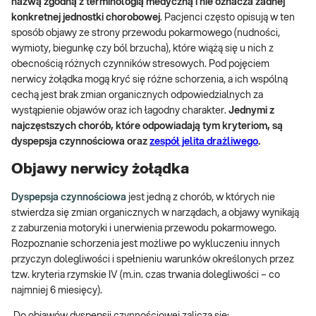
nazwą zgodną z terminologią medyczną i nie oznacza żadnej
konkretnej jednostki chorobowej
. Pacjenci często opisują w ten
sposób objawy ze strony przewodu pokarmowego (nudności,
wymioty, biegunkę czy ból brzucha), które wiążą się u nich z
obecnością różnych czynników stresowych. Pod pojęciem
nerwicy żołądka mogą kryć się różne schorzenia, a ich wspólną
cechą jest brak zmian organicznych odpowiedzialnych za
wystąpienie objawów oraz ich łagodny charakter.
Jednymi z
najczęstszych chorób, które odpowiadają tym kryteriom, są
dyspepsja czynnościowa oraz
zespół jelita drażliwego
.
Objawy nerwicy żołądka
Dyspepsja czynnościowa
jest jedną z chorób, w których nie
stwierdza się zmian organicznych w narządach, a objawy wynikają
z zaburzenia motoryki i unerwienia przewodu pokarmowego.
Rozpoznanie schorzenia jest możliwe po wykluczeniu innych
przyczyn dolegliwości i spełnieniu warunków określonych przez
tzw. kryteria rzymskie IV (m.in. czas trwania dolegliwości – co
najmniej 6 miesięcy).
Do objawów dyspepsji czynnościowej zalicza się: