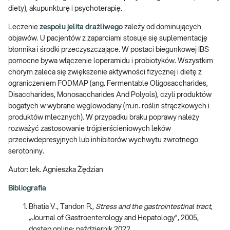
diety), akupunkturę i psychoterapię.
Leczenie
zespołu jelita drażliwego
zależy od dominujących
objawów. U pacjentów z zaparciami stosuje się suplementację
błonnika i środki przeczyszczające. W postaci biegunkowej IBS
pomocne bywa włączenie loperamidu i probiotyków. Wszystkim
chorym zaleca się zwiększenie aktywności fizycznej i dietę z
ograniczeniem FODMAP (ang. Fermentable Oligosaccharides,
Disaccharides, Monosaccharides And Polyols), czyli produktów
bogatych w wybrane węglowodany (m.in. roślin strączkowych i
produktów mlecznych). W przypadku braku poprawy należy
rozważyć zastosowanie trójpierścieniowych leków
przeciwdepresyjnych lub inhibitorów wychwytu zwrotnego
serotoniny.
Autor: lek. Agnieszka Żędzian
Bibliografia
Bhatia V., Tandon R.,
Stress and the gastrointestinal tract
,
„Journal of Gastroenterology and Hepatology”, 2005,
dostęp online: październik 2022