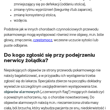
zmniejszający się po defekacji (oddaniu stolca),
zmianę rytmu wypróżnień (biegunkę i/lub zaparcie),
zmianę konsystencji stolca,
wzdęcia.
Podobnie jak w innych chorobach czynnościowych przewodu
pokarmowego mogą występować również inne objawy, m.in. bóle
głowy, zmęczenie,
częstomocz
, wczesne uczucie sytości lub
puste odbijanie.
Do kogo zgłosić się przy podejrzeniu
nerwicy żołądka?
Niepokojących objawów ze strony przewodu pokarmowego nie
należy bagatelizować, a w przypadku ich wystąpienia trzeba
zgłosić się do lekarza. Specjalista zbierze na początku dokładny
wywiad ze szczególnym uwzględnieniem występowania tzw.
objawów alarmowych
(„czerwonych flag”) mogących świadczyć
o poważnym schorzeniu, np. o chorobie nowotworowej. Do
objawów alarmowych należą m.in.: niezamierzona utrata masy
ciała, ból brzucha, który wybudza pacjenta ze snu, niedokrwistość i