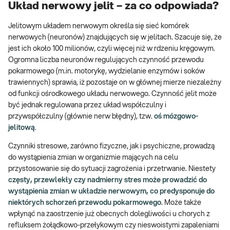
Układ nerwowy jelit – za co odpowiada?
Jelitowym układem nerwowym określa się sieć komórek
nerwowych (neuronów) znajdujących się w jelitach. Szacuje się, że
jest ich około 100 milionów, czyli więcej niż w rdzeniu kręgowym.
Ogromna liczba neuronów regulujących czynność przewodu
pokarmowego (m.in. motorykę, wydzielanie enzymów i soków
trawiennych) sprawia, iż pozostaje on w głównej mierze niezależny
od funkcji ośrodkowego układu nerwowego. Czynność jelit może
być jednak regulowana przez układ współczulny i
przywspółczulny (głównie nerw błędny), tzw.
oś mózgowo-
jelitową
.
Czynniki stresowe, zarówno fizyczne, jak i psychiczne, prowadzą
do wystąpienia zmian w organizmie mających na celu
przystosowanie się do sytuacji zagrożenia i przetrwanie. Niestety
częsty, przewlekły czy nadmierny stres może prowadzić do
wystąpienia zmian w układzie nerwowym, co predysponuje do
niektórych schorzeń przewodu pokarmowego
. Może także
wpłynąć na zaostrzenie już obecnych dolegliwości u chorych z
refluksem żołądkowo-przełykowym czy nieswoistymi zapaleniami