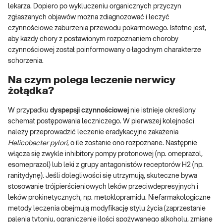
lekarza. Dopiero po wykluczeniu organicznych przyczyn
zgłaszanych objawów można zdiagnozować i leczyć
czynnościowe zaburzenia przewodu pokarmowego. Istotne jest,
aby każdy chory z postawionym rozpoznaniem choroby
czynnościowej został poinformowany o łagodnym charakterze
schorzenia.
Na czym polega leczenie nerwicy
żołądka?
W przypadku
dyspepsji czynnościowej
nie istnieje określony
schemat postępowania leczniczego. W pierwszej kolejności
należy przeprowadzić leczenie eradykacyjne zakażenia
Helicobacter pylori
, o ile zostanie ono rozpoznane. Następnie
włącza się zwykle inhibitory pompy protonowej (np. omeprazol,
esomeprazol) lub leki z grupy antagonistów receptorów H2 (np.
ranitydynę). Jeśli dolegliwości się utrzymują, skuteczne bywa
stosowanie trójpierścieniowych leków przeciwdepresyjnych i
leków prokinetycznych, np. metoklopramidu. Niefarmakologiczne
metody leczenia obejmują modyfikację stylu życia (zaprzestanie
palenia tytoniu, ograniczenie ilości spożywanego alkoholu, zmianę