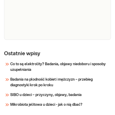
Dedykowany dla: Kobiet Wskazany: → W
badań na
przypadku przewlekłego narażenia na stres → W
stres -
przypadku występowania objawów, takich jak:
kobieta
rozdrażnienie, zaburzenia koncentracji,
nieregularne miesiączki, zmniejszone libido,
Sprawdź
kołatania serca, duszności, dolegli
e-Pakiet
Dedykowany dla: Mężczyzn Wskazany: → W
badań na
Ostatnie wpisy
przypadku przewlekłego narażenia na stres →
stres -
W przypadku występowania objawów, takich
Co to są elektrolity? Badania, objawy niedoboru i sposoby
mężczyzna
jak: rozdrażnienie, zaburzenia koncentracji,
uzupełniania
zmniejszone libido, kołatania serca, duszności,
Sprawdź
dolegliwości żołądkowo-jelitow
Badania na płodność kobiet i mężczyzn – przebieg
diagnostyki krok po kroku
SIBO u dzieci – przyczyny, objawy, badania
Mikrobiota jelitowa u dzieci - jak o nią dbać?