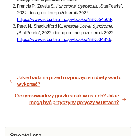
Francis P., Zavala S.,
Functional Dyspepsia
, „StatPearls”,
2022, dostęp online: październik 2022,
https://www.ncbi.nlm.nih.gov/books/NBK554563/
.
Patel N., Shackelford K.,
Irritable Bowel Syndrome
,
„StatPearls”, 2022, dostęp online: październik 2022,
https://www.ncbi.nlm.nih.gov/books/NBK534810/
.
Jakie badania przed rozpoczęciem diety warto
wykonać?
O czym świadczy gorzki smak w ustach? Jakie
mogą być przyczyny goryczy w ustach?