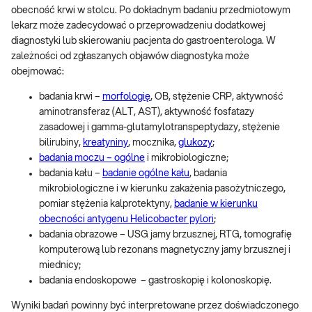
obecność krwi w stolcu. Po dokładnym badaniu przedmiotowym
lekarz może zadecydować o przeprowadzeniu dodatkowej
diagnostyki lub skierowaniu pacjenta do gastroenterologa. W
zależności od zgłaszanych objawów diagnostyka może
obejmować:
badania krwi –
morfologię
, OB, stężenie CRP, aktywność
aminotransferaz (ALT, AST), aktywność fosfatazy
zasadowej i gamma-glutamylotranspeptydazy, stężenie
bilirubiny,
kreatyniny
, mocznika,
glukozy
;
badania moczu – ogólne
i mikrobiologiczne;
badania kału –
badanie ogólne kału
, badania
mikrobiologiczne i w kierunku zakażenia pasożytniczego,
pomiar stężenia kalprotektyny,
badanie w kierunku
obecności antygenu Helicobacter pylori
;
badania obrazowe – USG jamy brzusznej, RTG, tomografię
komputerową lub rezonans magnetyczny jamy brzusznej i
miednicy;
badania endoskopowe – gastroskopię i kolonoskopię.
Wyniki badań powinny być interpretowane przez doświadczonego