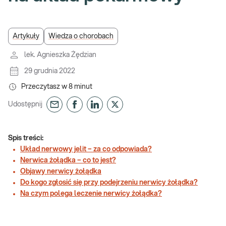
Artykuły
Wiedza o chorobach
lek. Agnieszka Żędzian
29 grudnia 2022
Przeczytasz w
8
minut
Udostępnij
Spis treści:
Układ nerwowy jelit – za co odpowiada?
Nerwica żołądka – co to jest?
Objawy nerwicy żołądka
Do kogo zgłosić się przy podejrzeniu nerwicy żołądka?
Na czym polega leczenie nerwicy żołądka?