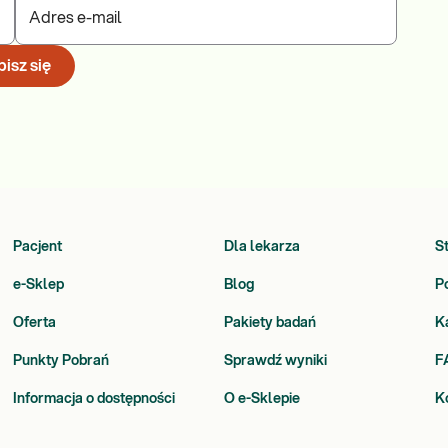
Adres e-mail
isz się
Pacjent
Dla lekarza
S
e-Sklep
Blog
P
Oferta
Pakiety badań
K
Punkty Pobrań
Sprawdź wyniki
F
Informacja o dostępności
O e-Sklepie
K