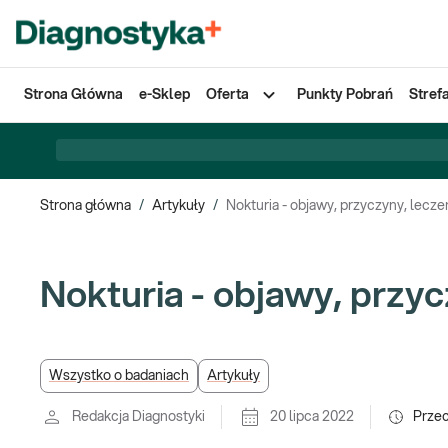
Strona Główna
e-Sklep
Oferta
Punkty Pobrań
Stref
Strona główna
/
Artykuły
/
Nokturia - objawy, przyczyny, lecze
Nokturia - objawy, przyc
Wszystko o badaniach
Artykuły
Redakcja Diagnostyki
20 lipca 2022
Prze