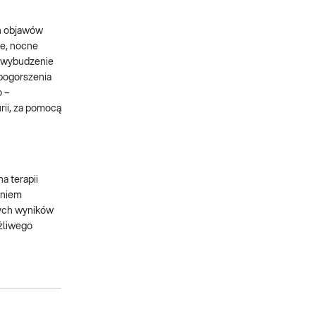
ch objawów
ne, nocne
a wybudzenie
 pogorszenia
o –
rii, za pomocą
a terapii
aniem
nych wyników
ążliwego