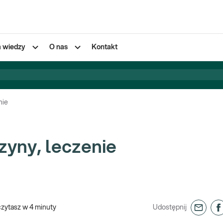
a wiedzy
O nas
Kontakt
nie
zyny, leczenie
czytasz w
4
minuty
Udostępnij