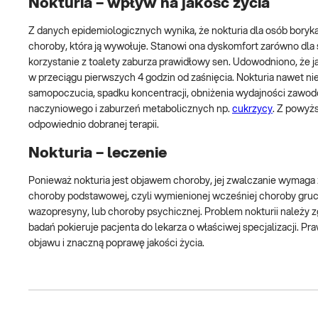
Nokturia – wpływ na jakość życia
Z danych epidemiologicznych wynika, że nokturia dla osób boryk
choroby, która ją wywołuje. Stanowi ona dyskomfort zarówno dl
korzystanie z toalety zaburza prawidłowy sen. Udowodniono, że 
w przeciągu pierwszych 4 godzin od zaśnięcia. Nokturia nawet n
samopoczucia, spadku koncentracji, obniżenia wydajności zawodo
naczyniowego i zaburzeń metabolicznych np.
cukrzycy
. Z powyż
odpowiednio dobranej terapii.
Nokturia – leczenie
Ponieważ nokturia jest objawem choroby, jej zwalczanie wymaga 
choroby podstawowej, czyli wymienionej wcześniej choroby gruc
wazopresyny, lub choroby psychicznej. Problem nokturii należy z
badań pokieruje pacjenta do lekarza o właściwej specjalizacji. Pr
objawu i znaczną poprawę jakości życia.