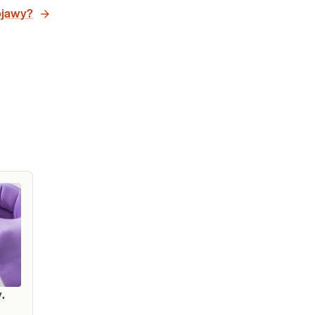
objawy?
.