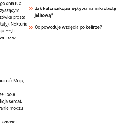
go dnia lub
Jak kolonoskopia wpływa na mikrobiotę
arzyszącym
jelitową?
czówka prosta
aty). Nokturia
Co powoduje wzdęcia po kefirze?
a, czyli
ównież w
nienie). Mogą
e i bóle
kcja serca).
wanie moczu
uszności,