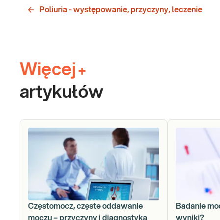
Poliuria - występowanie, przyczyny, leczenie
Więcej
+
artykułów
Częstomocz, częste oddawanie
Badanie moc
moczu – przyczyny i diagnostyka
wyniki?