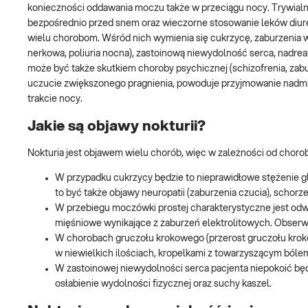
konieczności oddawania moczu także w przeciągu nocy. Trywialn
bezpośrednio przed snem oraz wieczorne stosowanie leków diu
wielu chorobom. Wśród nich wymienia się cukrzycę, zaburzenia 
nerkowa, poliuria nocna), zastoinową niewydolność serca, nadre
może być także skutkiem choroby psychicznej (schizofrenia, zabur
uczucie zwiększonego pragnienia, powoduje przyjmowanie nadmi
trakcie nocy.
Jakie są objawy nokturii?
Nokturia jest objawem wielu chorób, więc w zależności od cho
W przypadku cukrzycy będzie to nieprawidłowe stężenie glu
to być także objawy neuropatii (zaburzenia czucia), schorz
W przebiegu moczówki prostej charakterystyczne jest odwon
mięśniowe wynikające z zaburzeń elektrolitowych. Obserwuje 
W chorobach gruczołu krokowego (przerost gruczołu kr
w niewielkich ilościach, kropelkami z towarzyszącym bóle
W zastoinowej niewydolności serca pacjenta niepokoić będą 
osłabienie wydolności fizycznej oraz suchy kaszel.