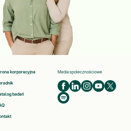
trona korporacyjna
Media społecznościowe
oradnik
atalog badań
AQ
ontakt