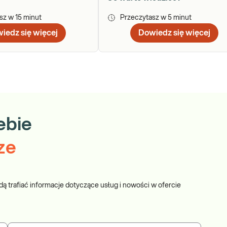
asz w
15
minut
Przeczytasz w
5
minut
iedz się więcej
Dowiedz się więcej
ebie
ze
dą trafiać informacje dotyczące usług i nowości w ofercie