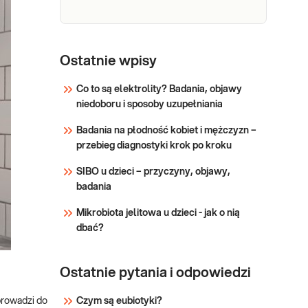
zasadowej.
Glukoza
Glukoza. Oznaczenie stężenia
glukozy we krwi służy do oceny
Ostatnie wpisy
metabolizmu węglowodanów.
Jest podstawowym badaniem w
Co to są elektrolity? Badania, objawy
rozpoznawaniu i monitorowaniu
niedoboru i sposoby uzupełniania
Sprawdź
leczenia cukrzycy.
Badania na płodność kobiet i mężczyzn –
Wykorzystywane w identyfikacji
przebieg diagnostyki krok po kroku
zaburzeń tolerancji
węglowodanów oraz
SIBO u dzieci – przyczyny, objawy,
metabolizmu węglo
badania
Mikrobiota jelitowa u dzieci - jak o nią
dbać?
Ostatnie pytania i odpowiedzi
Czym są eubiotyki?
prowadzi do