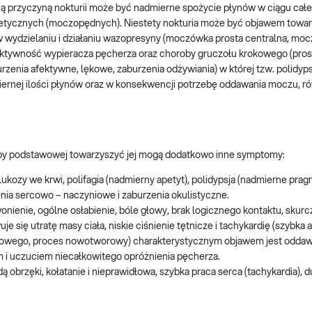
ą przyczyną nokturii może być nadmierne spożycie płynów w ciągu całe
retycznych (moczopędnych). Niestety nokturia może być objawem tow
w wydzielaniu i działaniu wazopresyny (moczówka prosta centralna, mo
aktywność wypieracza pęcherza oraz choroby gruczołu krokowego (prost
zenia afektywne, lękowe, zaburzenia odżywiania) w której tzw. polidypsj
ernej ilości płynów oraz w konsekwencji potrzebę oddawania moczu, r
roby podstawowej towarzyszyć jej mogą dodatkowo inne symptomy:
kozy we krwi, polifagia (nadmierny apetyt), polidypsja (nadmierne prag
enia sercowo – naczyniowe i zaburzenia okulistyczne.
ienie, ogólne osłabienie, bóle głowy, brak logicznego kontaktu, skurcz
się utratę masy ciała, niskie ciśnienie tętnicze i tachykardię (szybka a
okowego, proces nowotworowy) charakterystycznym objawem jest odda
m i uczuciem niecałkowitego opróżnienia pęcherza.
obrzęki, kołatanie i nieprawidłowa, szybka praca serca (tachykardia), d