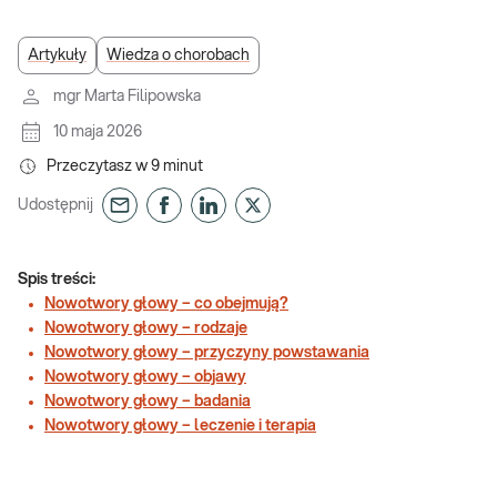
Artykuły
Wiedza o chorobach
mgr Marta Filipowska
10 maja 2026
Przeczytasz w
9
minut
Udostępnij
Spis treści:
Nowotwory głowy – co obejmują?
Nowotwory głowy – rodzaje
Nowotwory głowy – przyczyny powstawania
Nowotwory głowy – objawy
Nowotwory głowy – badania
Nowotwory głowy – leczenie i terapia