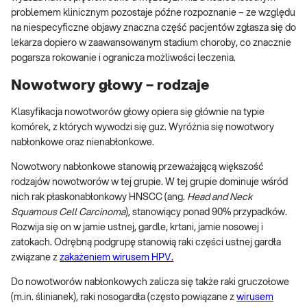
problemem klinicznym pozostaje późne rozpoznanie – ze względu
na niespecyficzne objawy znaczna część pacjentów zgłasza się do
lekarza dopiero w zaawansowanym stadium choroby, co znacznie
pogarsza rokowanie i ogranicza możliwości leczenia.
Nowotwory głowy – rodzaje
Klasyfikacja nowotworów głowy opiera się głównie na typie
komórek, z których wywodzi się guz. Wyróżnia się nowotwory
nabłonkowe oraz nienabłonkowe.
Nowotwory nabłonkowe stanowią przeważającą większość
rodzajów nowotworów w tej grupie. W tej grupie dominuje wśród
nich rak płaskonabłonkowy HNSCC (ang.
Head and Neck
Squamous Cell Carcinoma
), stanowiący ponad 90% przypadków.
Rozwija się on w jamie ustnej, gardle, krtani, jamie nosowej i
zatokach. Odrębną podgrupę stanowią raki części ustnej gardła
związane z
zakażeniem wirusem HPV.
Do nowotworów nabłonkowych zalicza się także raki gruczołowe
(m.in. ślinianek), raki nosogardła (często powiązane z
wirusem