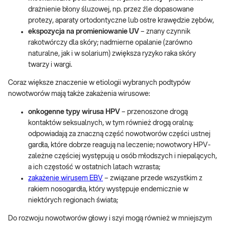
drażnienie błony śluzowej, np. przez źle dopasowane
protezy, aparaty ortodontyczne lub ostre krawędzie zębów,
ekspozycja na promieniowanie UV
– znany czynnik
rakotwórczy dla skóry; nadmierne opalanie (zarówno
naturalne, jak i w solarium) zwiększa ryzyko raka skóry
twarzy i wargi.
Coraz większe znaczenie w etiologii wybranych podtypów
nowotworów mają także zakażenia wirusowe:
onkogenne typy wirusa HPV
– przenoszone drogą
kontaktów seksualnych, w tym również drogą oralną;
odpowiadają za znaczną część nowotworów części ustnej
gardła, które dobrze reagują na leczenie; nowotwory HPV-
zależne częściej występują u osób młodszych i niepalących,
a ich częstość w ostatnich latach wzrasta;
zakażenie wirusem EBV
– związane przede wszystkim z
rakiem nosogardła, który występuje endemicznie w
niektórych regionach świata;
Do rozwoju nowotworów głowy i szyi mogą również w mniejszym