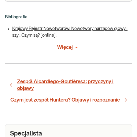
Bibliografia
Krajowy Rejestr Nowotworów: Nowotwory narządów głowy i
szyi. Czym są? [online].
Więcej
Zespół Aicardiego-Goutièresa: przyczyny i
objawy
Czym jest zespół Huntera? Objawy i rozpoznanie
Specjalista