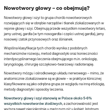
Nowotwory głowy – co obejmują?
Nowotwory głowy i szyi to grupa chorób nowotworowych
rozwijających się w obrębie narządów i tkanek zlokalizowanych w
rejonie głowy i szyi. Obejmują przede wszystkim nowotwory krtani,
jamy ustnej, gardła (w tym nosogardła i części ustnej gardła), jamy
nosowej i zatok przynosowych oraz ślinianek.
Wspólna klasyfikacja tych chorób wynika z podobnych
mechanizmów rozwoju, metod diagnostyki oraz konieczności
interdyscyplinarnego leczenia obejmującego m.in. onkologię,
laryngologię, chirurgię szczękowo-twarzową i radioterapię.
Nowotwory mózgu i ośrodkowego układu nerwowego – mimo, że
anatomicznie zlokalizowane są w głowie – w praktyce klinicznej
klasyfikowane są jako odrębna grupa ze względu na inną etiologię,
metody diagnostyki i sposoby leczenia.
Nowotwory głowy i szyi stanowią w Polsce około 5-6%
wszystkich nowotworów złośliwych
, a zachorowalność jest
wyższa nawet pięciokrotnie u mężczyzn niż u kobiet. Istotnym