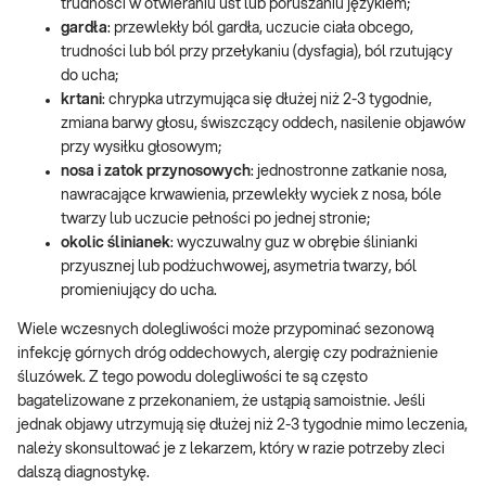
trudności w otwieraniu ust lub poruszaniu językiem;
gardła
: przewlekły ból gardła, uczucie ciała obcego,
trudności lub ból przy przełykaniu (dysfagia), ból rzutujący
do ucha;
krtani
: chrypka utrzymująca się dłużej niż 2-3 tygodnie,
zmiana barwy głosu, świszczący oddech, nasilenie objawów
przy wysiłku głosowym;
nosa i zatok przynosowych
: jednostronne zatkanie nosa,
nawracające krwawienia, przewlekły wyciek z nosa, bóle
twarzy lub uczucie pełności po jednej stronie;
okolic ślinianek
: wyczuwalny guz w obrębie ślinianki
przyusznej lub podżuchwowej, asymetria twarzy, ból
promieniujący do ucha.
Wiele wczesnych dolegliwości może przypominać sezonową
infekcję górnych dróg oddechowych, alergię czy podrażnienie
śluzówek. Z tego powodu dolegliwości te są często
bagatelizowane z przekonaniem, że ustąpią samoistnie. Jeśli
jednak objawy utrzymują się dłużej niż 2-3 tygodnie mimo leczenia,
należy skonsultować je z lekarzem, który w razie potrzeby zleci
dalszą diagnostykę.