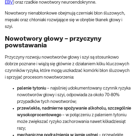
EBV
) oraz rzadkie nowotwory neuroendokrynne.
Nowotwory nienabłonkowe obejmują czerniaki błon śluzowych,
mięsaki oraz chłoniaki rozwijające się w obrębie tkanek głowy i
szyi.
Nowotwory głowy – przyczyny
powstawania
Przyczyny rozwoju nowotworów głowy i szyi są stosunkowo
dobrze poznane i wiążą się głównie z działaniem kilku kluczowych
czynników ryzyka, które mogą uszkadzać komórki błon śluzowych
i sprzyjać procesom nowotworzenia:
palenie tytoniu
– najsilniej udokumentowany czynnik ryzyka
nowotworów głowy i szyi, odpowiada za około 70-80%
przypadków tych nowotworów;
przewlekłe, nadmierne spożywanie alkoholu, szczególnie
wysokoprocentowego
– w połączeniu z paleniem tytoniu
może zwiększać ryzyko zachorowania nawet kilkadziesiąt
razy;
mechaniczne podrażnienia w jamie ustnej
– przewlekłe