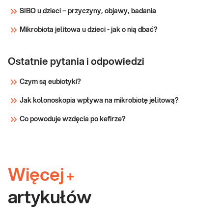
wykazując obecność wysokoonkogenn
SIBO u dzieci – przyczyny, objawy, badania
Sprawdź
Mikrobiota jelitowa u dzieci - jak o nią dbać?
Ostatnie pytania i odpowiedzi
Czym są eubiotyki?
Jak kolonoskopia wpływa na mikrobiotę jelitową?
Co powoduje wzdęcia po kefirze?
Więcej
+
artykułów