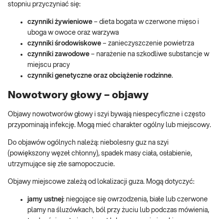
stopniu przyczyniać się:
czynniki żywieniowe
– dieta bogata w czerwone mięso i
uboga w owoce oraz warzywa
czynniki środowiskowe
– zanieczyszczenie powietrza
czynniki zawodowe
– narażenie na szkodliwe substancje w
miejscu pracy
czynniki genetyczne oraz obciążenie rodzinne
.
Nowotwory głowy – objawy
Objawy nowotworów głowy i szyi bywają niespecyficzne i często
przypominają infekcję. Mogą mieć charakter ogólny lub miejscowy.
Do objawów ogólnych należą: niebolesny guz na szyi
(powiększony węzeł chłonny), spadek masy ciała, osłabienie,
utrzymujące się złe samopoczucie.
Objawy miejscowe zależą od lokalizacji guza. Mogą dotyczyć:
jamy ustnej
: niegojące się owrzodzenia, białe lub czerwone
plamy na śluzówkach, ból przy żuciu lub podczas mówienia,