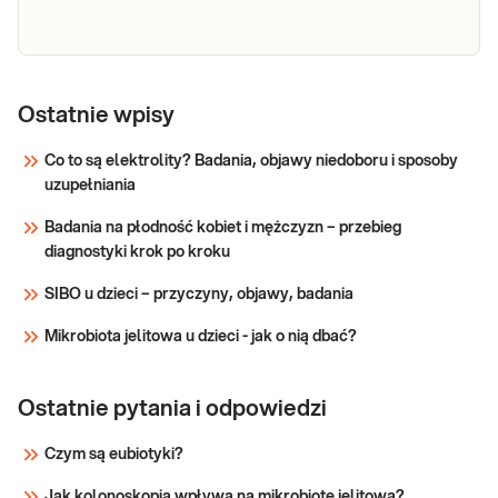
Mukopolisacharydoza
typu I, II, IIIA-D, IVA,
Ostatnie wpisy
IVB, VI i VII. Analiza
Co to są elektrolity? Badania, objawy niedoboru i sposoby
sekwencji kodującej
Mukopolisacharydoza typu I, II, IIIA-
uzupełniania
genów IDUA, IDS,
D, IVA, IVB, VI i VII. Analiza
sekwencji kodującej genów IDUA,
SGSH, NAGLU,
Badania na płodność kobiet i mężczyzn – przebieg
IDS, SGSH, NAGLU, HGSNAT,
HGSNAT, GNS,
diagnostyki krok po kroku
GNS, GALNS, GLB1, ARSB i GUSB,
GALNS, GLB1, ARSB i
met. NGS. Genetyczna
SIBO u dzieci – przyczyny, objawy, badania
GUSB, met. NGS
diagnostyka mukopolisacharydoz.
Mikrobiota jelitowa u dzieci - jak o nią dbać?
Sprawdź
Ostatnie pytania i odpowiedzi
Czym są eubiotyki?
Jak kolonoskopia wpływa na mikrobiotę jelitową?