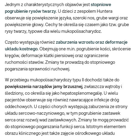
Jednym z charakterystycznych objawów jest
stopniowe
pogrubienie rysów twarzy
. U dzieci z zespołem Huntera
obserwuje się powiększenie języka, szeroki nos, grube wargi oraz
powiększenie głowy. Cechy te określa się czasem jako tzw. grube
rysy twarzy, typowe dla wielu mukopolisacharydoz.
Często występują również
zaburzenia wzrostu oraz deformacje
układu kostnego
. Obejmują one m.in. pogrubienie kości, skrócenie
kręgów, deformacje klatki piersiowej oraz ograniczenie
ruchomości stawów. Zmiany te prowadzą do stopniowego
pogarszania sprawności ruchowej.
W przebiegu mukopolisacharydozy typu II dochodzi także do
powiększenia narządów jamy brzusznej
, zwłaszcza wątroby i
śledziony, co określa się jako hepatosplenomegalię. U wielu
pacjentów obserwuje się również nawracające infekcje dróg
oddechowych. U części chorych występują zaburzenia ze strony
układu sercowo-naczyniowego, w tym pogrubienie zastawek
serca oraz rozwój wad zastawkowych. Zmiany te mogą prowadzić
do stopniowego pogarszania funkcji serca. Istotnym elementem
obrazu klinicznego jest także zajęcie ośrodkowego układu