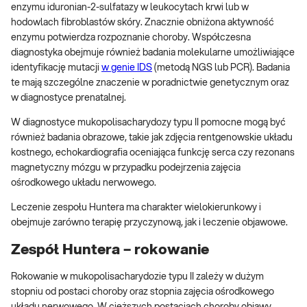
enzymu iduronian-2-sulfatazy w leukocytach krwi lub w
hodowlach fibroblastów skóry. Znacznie obniżona aktywność
enzymu potwierdza rozpoznanie choroby. Współczesna
diagnostyka obejmuje również badania molekularne umożliwiające
identyfikację mutacji
w genie IDS
(metodą NGS lub PCR). Badania
te mają szczególne znaczenie w poradnictwie genetycznym oraz
w diagnostyce prenatalnej.
W diagnostyce mukopolisacharydozy typu II pomocne mogą być
również badania obrazowe, takie jak zdjęcia rentgenowskie układu
kostnego, echokardiografia oceniająca funkcję serca czy rezonans
magnetyczny mózgu w przypadku podejrzenia zajęcia
ośrodkowego układu nerwowego.
Leczenie zespołu Huntera ma charakter wielokierunkowy i
obejmuje zarówno terapię przyczynową, jak i leczenie objawowe.
Zespół Huntera – rokowanie
Rokowanie w mukopolisacharydozie typu II zależy w dużym
stopniu od postaci choroby oraz stopnia zajęcia ośrodkowego
układu nerwowego. W cięższych postaciach choroby objawy