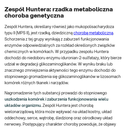
Zespół Huntera: rzadka metaboliczna
choroba genetyczna
Zespół Huntera, określany również jako mukopolisacharydoza
typu II (MPS II), jest rzadką, dziedziczną
chorobą metaboliczną
.
Schorzenia z tej grupy wynikają z zaburzeń funkcjonowania
enzymów odpowiedzialnych za rozkład określonych związków
chemicznych w komórkach. W przypadku zespołu Huntera
dochodzi do niedoboru enzymu iduronian-2-sulfatazy, który bierze
udział w degradacji glikozaminoglikanów. W wyniku braku lub
znacznego zmniejszenia aktywności tego enzymu dochodzi do
stopniowego gromadzenia się glikozaminoglikanów w lizosomach
komórek różnych tkanek i narządów.
Nagromadzenie tych substancji prowadzi do stopniowego
uszkodzenia komórek i zaburzenia funkcjonowania wielu
układów organizmu
. Zespół Huntera jest chorobą
wielonarządową, która może wpływać na układ kostny, układ
oddechowy, serce, wątrobę, śledzionę oraz ośrodkowy układ
nerwowy. Postępujący charakter choroby powoduje, że objawy