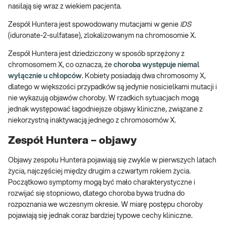
nasilają się wraz z wiekiem pacjenta.
Zespół Huntera jest spowodowany mutacjami w genie
IDS
(iduronate-2-sulfatase), zlokalizowanym na chromosomie X.
Zespół Huntera jest dziedziczony w sposób sprzężony z
chromosomem X, co oznacza, że
choroba występuje niemal
wyłącznie u chłopców
. Kobiety posiadają dwa chromosomy X,
dlatego w większości przypadków są jedynie nosicielkami mutacji i
nie wykazują objawów choroby. W rzadkich sytuacjach mogą
jednak występować łagodniejsze objawy kliniczne, związane z
niekorzystną inaktywacją jednego z chromosomów X.
Zespół Huntera – objawy
Objawy zespołu Huntera pojawiają się zwykle w pierwszych latach
życia, najczęściej między drugim a czwartym rokiem życia.
Początkowo symptomy mogą być mało charakterystyczne i
rozwijać się stopniowo, dlatego choroba bywa trudna do
rozpoznania we wczesnym okresie. W miarę postępu choroby
pojawiają się jednak coraz bardziej typowe cechy kliniczne.