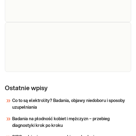
Ataksja rdzeniowo-
móżdżkowa 1, SCA1
Ataksja rdzeniowo-móżdżkowa 1.
(gen ATXN1 -
Diagnostyka ataksji mózgowo-
rdzeniowej typu 1 (SCA 1).
mutacja
dynamiczna)
Sprawdź
Ataksja, panel 8 ataksji rdzeniowo – móżdżkowych
(SCA1, SCA2, SCA3, SCA6, SCA7, SCA12, SCA17,
Ostatnie wpisy
DRPLA)
Co to są elektrolity? Badania, objawy niedoboru i sposoby
uzupełniania
Sprawdź
Badania na płodność kobiet i mężczyzn – przebieg
diagnostyki krok po kroku