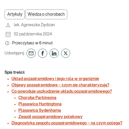
Artykuły
Wiedza o chorobach
lek. Agnieszka Żędzian
02 października 2024
Przeczytasz w
6
minut
Udostępnij
Spis treści:
Układ pozapiramidowy i jego rola w organizmie
Objawy pozapiramidowe – czym się charakteryzują?
Co powoduje uszkodzenie układu pozapiramidowego?
Choroba Parkinsona
Pląsawica Huntingtona
Pląsawica Sydenhama
Zespół pozapiramidowy polekowy
Diagnostyka zespołu pozapiramidowego – na czym polega?