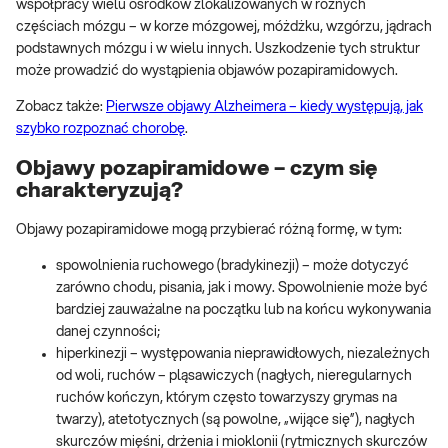
współpracy wielu ośrodków zlokalizowanych w różnych
częściach mózgu – w korze mózgowej, móżdżku, wzgórzu, jądrach
podstawnych mózgu i w wielu innych. Uszkodzenie tych struktur
może prowadzić do wystąpienia objawów pozapiramidowych.
Zobacz także:
Pierwsze objawy Alzheimera – kiedy występują, jak
szybko rozpoznać chorobę
.
Objawy pozapiramidowe – czym się
charakteryzują?
Objawy pozapiramidowe mogą przybierać różną formę, w tym:
spowolnienia ruchowego (bradykinezji) – może dotyczyć
zarówno chodu, pisania, jak i mowy. Spowolnienie może być
bardziej zauważalne na początku lub na końcu wykonywania
danej czynności;
hiperkinezji – występowania nieprawidłowych, niezależnych
od woli, ruchów – pląsawiczych (nagłych, nieregularnych
ruchów kończyn, którym często towarzyszy grymas na
twarzy), atetotycznych (są powolne, „wijące się”), nagłych
skurczów mięśni, drżenia i mioklonii (rytmicznych skurczów