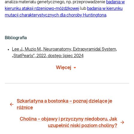
analiza materiału genetycznego, np. przeprowadzenie
badania w
kierunku ataksji rdzeniowo-móżdżkowej
lub
badania w kierunku
mutacji charakterystycznych dla choroby Huntingtona
.
Bibliografia
Lee J., Muzio M., Neuroanatomy, Extrapyramidal System,
„StatPearls”, 2022, dostęp: lipiec 2024
Więcej
Szkarlatyna a bostonka – poznaj dzielące je
różnice
Cholina – objawy i przyczyny niedoboru. Jak
uzupełnić niski poziom choliny?