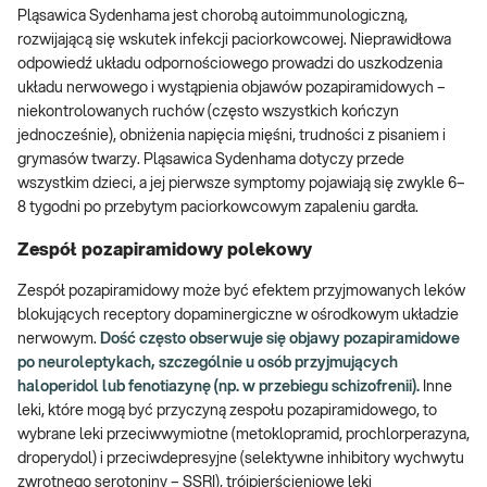
Pląsawica Sydenhama jest chorobą autoimmunologiczną,
rozwijającą się wskutek infekcji paciorkowcowej. Nieprawidłowa
odpowiedź układu odpornościowego prowadzi do uszkodzenia
układu nerwowego i wystąpienia objawów pozapiramidowych –
niekontrolowanych ruchów (często wszystkich kończyn
jednocześnie), obniżenia napięcia mięśni, trudności z pisaniem i
grymasów twarzy. Pląsawica Sydenhama dotyczy przede
wszystkim dzieci, a jej pierwsze symptomy pojawiają się zwykle 6–
8 tygodni po przebytym paciorkowcowym zapaleniu gardła.
Zespół pozapiramidowy polekowy
Zespół pozapiramidowy może być efektem przyjmowanych leków
blokujących receptory dopaminergiczne w ośrodkowym układzie
nerwowym.
Dość często obserwuje się objawy pozapiramidowe
po neuroleptykach, szczególnie u osób przyjmujących
haloperidol lub fenotiazynę (np. w przebiegu schizofrenii).
Inne
leki, które mogą być przyczyną zespołu pozapiramidowego, to
wybrane leki przeciwwymiotne (metoklopramid, prochlorperazyna,
droperydol) i przeciwdepresyjne (selektywne inhibitory wychwytu
zwrotnego serotoniny – SSRI), trójpierścieniowe leki