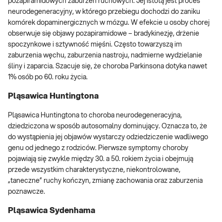
pozapiramidowych zaburzeń ruchowych. Jej istotą jest proces
neurodegeneracyjny, w którego przebiegu dochodzi do zaniku
komórek dopaminergicznych w mózgu. W efekcie u osoby chorej
obserwuje się objawy pozapiramidowe – bradykinezję, drżenie
spoczynkowe i sztywność mięśni. Często towarzyszą im
zaburzenia węchu, zaburzenia nastroju, nadmierne wydzielanie
śliny i zaparcia. Szacuje się, że choroba Parkinsona dotyka nawet
1% osób po 60. roku życia.
Pląsawica Huntingtona
Pląsawica Huntingtona to choroba neurodegeneracyjna,
dziedziczona w sposób autosomalny dominujący. Oznacza to, że
do wystąpienia jej objawów wystarczy odziedziczenie wadliwego
genu od jednego z rodziców. Pierwsze symptomy choroby
pojawiają się zwykle między 30. a 50. rokiem życia i obejmują
przede wszystkim charakterystyczne, niekontrolowane,
„taneczne” ruchy kończyn, zmianę zachowania oraz zaburzenia
poznawcze.
Pląsawica Sydenhama