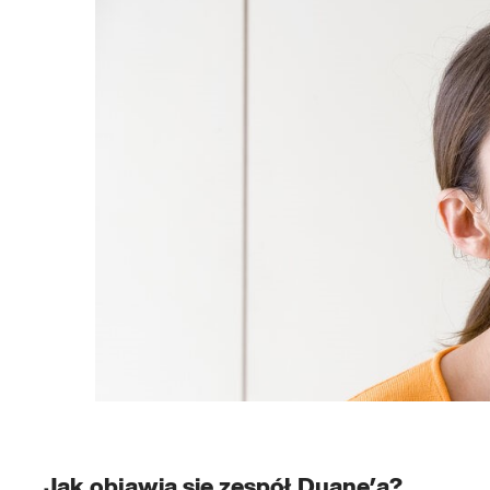
Jak objawia się zespół Duane’a?