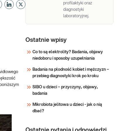
profilaktyki oraz
diagnostyki
laboratoryjnej.
Ostatnie wpisy
Co to są elektrolity? Badania, objawy
niedoboru i sposoby uzupełniania
Badania na płodność kobiet i mężczyzn –
awidłowego
przebieg diagnostyki krok po kroku
iększość
 poniższym
SIBO u dzieci – przyczyny, objawy,
badania
Mikrobiota jelitowa u dzieci - jak o nią
dbać?
Ostatnie pytania i odpowiedzi