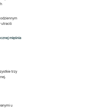
ch
 codziennym
utracili
ocznej mięśnia
ystkie trzy
nej.
wanymi u