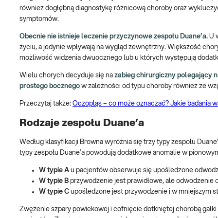
również dogłębną diagnostykę różnicową choroby oraz wykluczy
symptomów.
Obecnie nie istnieje leczenie przyczynowe zespołu Duane’a.
U w
życiu, a jedynie wpływają na wygląd zewnętrzny. Większość cho
możliwość widzenia dwuocznego lub u których występują dodatkow
Wielu chorych decyduje się na
zabieg chirurgiczny polegający n
prostego bocznego
w zależności od typu choroby również ze w
Przeczytaj także:
Oczopląs – co może oznaczać? Jakie badania 
Rodzaje zespołu Duane’a
Według klasyfikacji Browna wyróżnia się trzy typy zespołu Duane
typy zespołu Duane’a powodują dodatkowe anomalie w pionowym ru
W typie A
u pacjentów obserwuje się upośledzone odwodz
W typie B
przywodzenie jest prawidłowe, ale odwodzenie 
W typie C
upośledzone jest przywodzenie i w mniejszym 
Zwężenie szpary powiekowej i cofnięcie dotkniętej chorobą gał