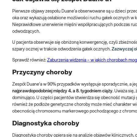
Pierwsze objawy zespołu Duane’a obserwowane są u dzieci przed
oka oraz wykazują osłabione możliwości ruchu gałek ocznych w 
Nieprawidłowe unerwienie mięśni współpracujących podczas ru
odwodzących.
U pacjenta obserwuje się obniżoną konwergencję, czyli zbieżnoś
szpary ocznej w trakcie odwodzenia gałek ocznych.
Zazwyczaj ob
Sprawdź również:
Zaburzenia widzenia – w jakich chorobach mog
Przyczyny choroby
Zespół Duane’a w 90% przypadków występuje sporadycznie, a je
najprawdopodobniej między 4. a 8. tygodniem ciąży
. Uważa się,
dominująco. U części pacjentów stwierdza się obecność mutacji
również że podłoże genetyczne choroby może mieć charakter wi
obecnością chromosomu markerowego pochodzącego z chromo
Diagnostyka choroby
Diagnostyka choroby opiera się na analizie objawów klinicznych