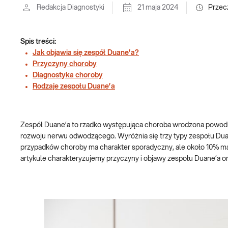
Redakcja Diagnostyki
21 maja 2024
Przec
Spis treści:
Jak objawia się zespół Duane’a?
Przyczyny choroby
Diagnostyka choroby
Rodzaje zespołu Duane’a
Zespół Duane’a to rzadko występująca choroba wrodzona powoduj
rozwoju nerwu odwodzącego. Wyróżnia się trzy typy zespołu Dua
przypadków choroby ma charakter sporadyczny, ale około 10% ma
artykule charakteryzujemy przyczyny i objawy zespołu Duane’a or