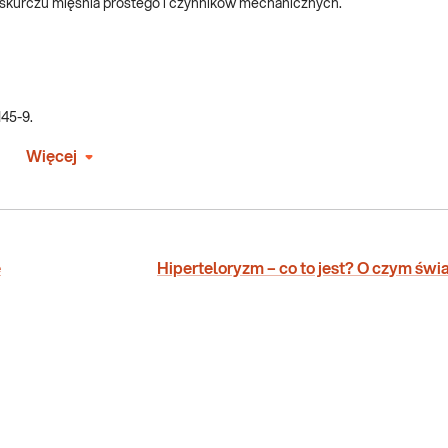
skurczu mięśnia prostego i czynników mechanicznych.
145-9.
Więcej
e
Hiperteloryzm – co to jest? O czym św