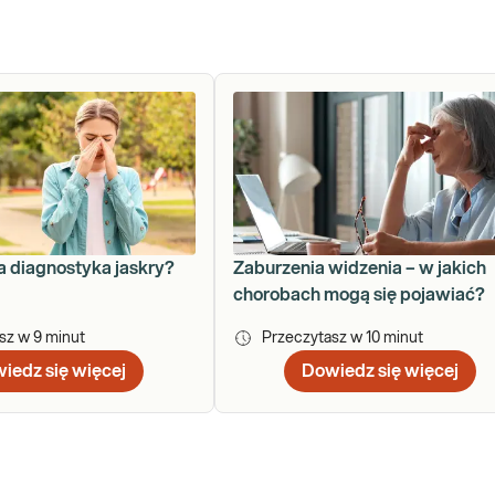
 diagnostyka jaskry?
Zaburzenia widzenia – w jakich
chorobach mogą się pojawiać?
asz w
9
minut
Przeczytasz w
10
minut
iedz się więcej
Dowiedz się więcej