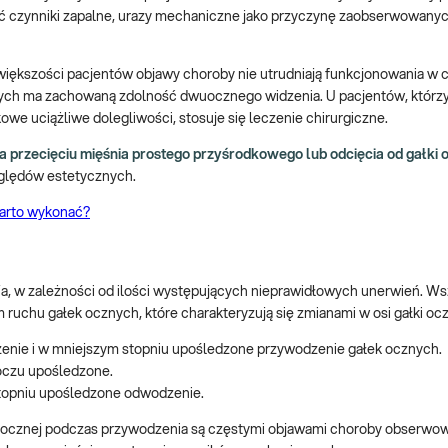
ć czynniki zapalne, urazy mechaniczne jako przyczynę zaobserwowany
iększości pacjentów objawy choroby nie utrudniają funkcjonowania w
rych ma zachowaną zdolność dwuocznego widzenia. U pacjentów, którzy 
e uciążliwe dolegliwości, stosuje się leczenie chirurgiczne.
a przecięciu mięśnia prostego przyśrodkowego lub odcięcia od gałki 
zględów estetycznych.
warto wykonać?
’a, w zależności od ilości występujących nieprawidłowych unerwień. Wsz
chu gałek ocznych, które charakteryzują się zmianami w osi gałki ocz
enie i w mniejszym stopniu upośledzone przywodzenie gałek ocznych.
oczu upośledzone.
stopniu upośledzone odwodzenie.
ki ocznej podczas przywodzenia są częstymi objawami choroby obserwo