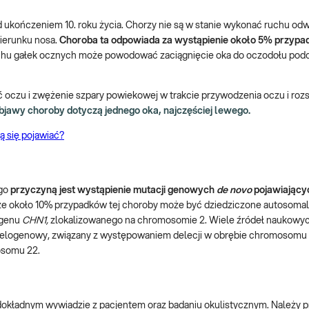
 ukończeniem 10. roku życia. Chorzy nie są w stanie wykonać ruchu o
kierunku nosa.
Choroba ta odpowiada za wystąpienie około 5% przyp
chu gałek ocznych może powodować zaciągnięcie oka do oczodołu pod
ć oczu i zwężenie szpary powiekowej w trakcie przywodzenia oczu i roz
jawy choroby dotyczą jednego oka, najczęściej lewego.
ą się pojawiać?
go
przyczyną jest wystąpienie mutacji genowych
de novo
pojawiającyc
 że około 10% przypadków tej choroby może być dziedziczone autosomal
 genu
CHN1,
zlokalizowanego na chromosomie 2. Wiele źródeł naukowyc
elogenowy, związany z występowaniem delecji w obrębie chromosomu 4
somu 22.
, dokładnym wywiadzie z pacjentem oraz badaniu okulistycznym. Należy 