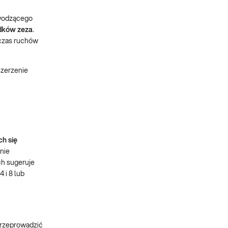
dwodzącego
adków zeza
.
czas ruchów
szerzenie
h się
nie
h sugeruje
 i 8 lub
przeprowadzić