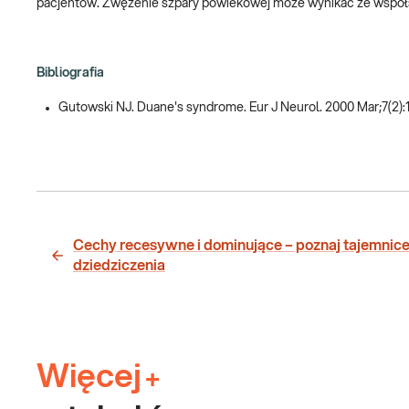
pacjentów. Zwężenie szpary powiekowej może wynikać ze współ
Bibliografia
Gutowski NJ. Duane's syndrome. Eur J Neurol. 2000 Mar;7(2):
Cechy recesywne i dominujące – poznaj tajemnic
dziedziczenia
Więcej
+