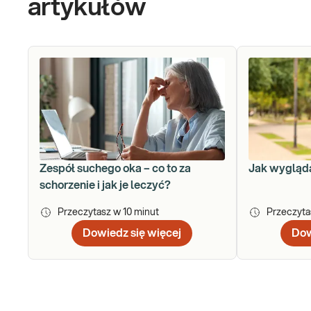
artykułów
Zespół suchego oka – co to za
Jak wygląda
schorzenie i jak je leczyć?
Przeczytasz w
10
minut
Przeczyt
Dowiedz się więcej
Dow