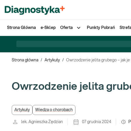
Strona Główna
e-Sklep
Oferta
Punkty Pobrań
Stref
Strona główna
/
Artykuły
/
Owrzodzenie jelita grubego – jak j
Owrzodzenie jelita grub
Artykuły
Wiedza o chorobach
lek. Agnieszka Żędzian
07 grudnia 2024
P