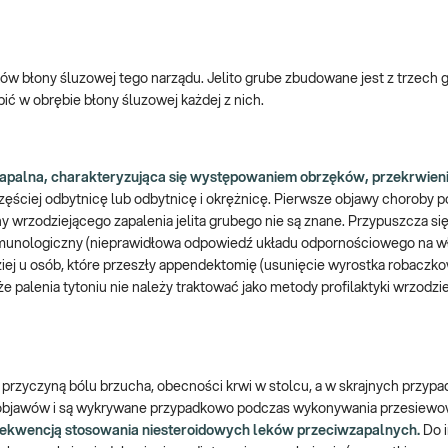
ków błony śluzowej tego narządu. Jelito grube zbudowane jest z trzech
ić w obrębie błony śluzowej każdej z nich.
 zapalna, charakteryzująca się występowaniem obrzęków, przekrwieni
ęściej odbytnicę lub odbytnicę i okrężnicę. Pierwsze objawy choroby po
yny wrzodziejącego zapalenia jelita grubego nie są znane. Przypuszcza się
munologiczny (nieprawidłowa odpowiedź układu odpornościowego na w
iej u osób, które przeszły appendektomię (usunięcie wyrostka robaczk
 że palenia tytoniu nie należy traktować jako metody profilaktyki wrzodz
przyczyną bólu brzucha, obecności krwi w stolcu, a w skrajnych przyp
dnych objawów i są wykrywane przypadkowo podczas wykonywania przesiewo
onsekwencją stosowania niesteroidowych leków przeciwzapalnych.
Do 