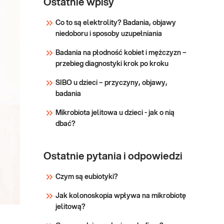
w kale
Ostatnie wpisy
le
kalprotektyny w kale,
przydatne w diagnostyce
Co to są elektrolity? Badania, objawy
i różnicowaniu stanów
niedoboru i sposoby uzupełniania
Sprawdź
zapalnych jelit i
Badania na płodność kobiet i mężczyzn –
przewodu pokarmowego.
przebieg diagnostyki krok po kroku
SIBO u dzieci – przyczyny, objawy,
badania
Mikrobiota jelitowa u dzieci - jak o nią
dbać?
Ostatnie pytania i odpowiedzi
Czym są eubiotyki?
Jak kolonoskopia wpływa na mikrobiotę
jelitową?