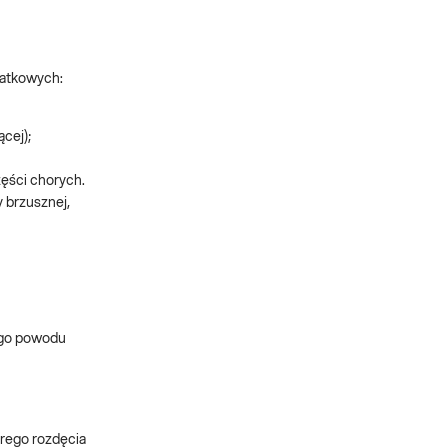
datkowych:
cej);
ęści chorych.
 brzusznej,
go powodu
trego rozdęcia