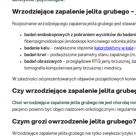
Wrzodziejące zapalenie jelita grubego –
Rozpoznanie wrzodziejącego zapalenia jelita grubego jest staw
badań endoskopowych z pobraniem wycinków do badania
fiberosigmoidoskopii (endoskopii końcowego odcinka jelita
badania kału
– zwiększone stężenie
kalprotektyny w kale
i
badań krwi
– podwyższone parametry stanu zapalnego (m.
badań obrazowych
– przeglądowe RTG jamy brzusznej, b
tomografia komputerowa jamy brzusznej i miednicy.
W zależności od prezentowanych objawów pozajelitowych konie
Czy wrzodziejące zapalenie jelita grube
Choć wrzodziejące zapalenie jelita grubego nie jest chorobą n
pacjenci powinni być objęci nadzorem onkologicznym i regularnie
Czym grozi owrzodzenie jelita grubego
Wrzodziejące zapalenie jelita grubego nie tylko zwiększa ryzyko 