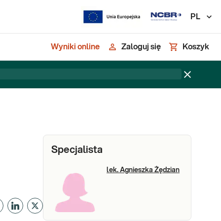
PL
Wyniki online
Zaloguj się
Koszyk
Specjalista
lek. Agnieszka Żędzian