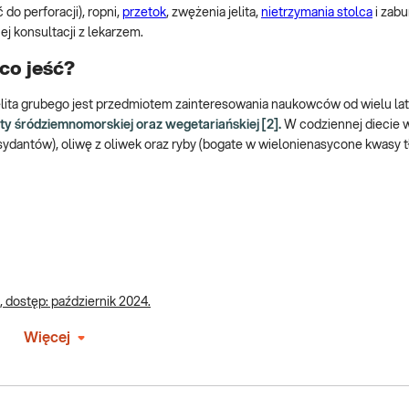
do perforacji), ropni,
przetok
, zwężenia jelita,
nietrzymania stolca
i zab
 konsultacji z lekarzem.
 co jeść?
jelita grubego jest przedmiotem zainteresowania naukowców od wielu lat
y śródziemnomorskiej oraz wegetariańskiej [2].
W codziennej diecie 
sydantów), oliwę z oliwek oraz ryby (bogate w wielonienasycone kwasy 
e, dostęp: październik 2024.
Więcej