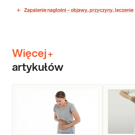
Zapalenie nagłośni – objawy, przyczyny, leczenie
Więcej
+
artykułów