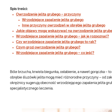
Spis treści:
Owrzodzenie jelita grubego – przyczyny
Wrzodziejące zapalenie jelita grubego
Inne przyczyny owrzodzeń w obrębie jelita grubego
Jakie objawy mogą wskazywać na owrzodzenie jelita grub
Wrzodziejące zapalenie jelita grubego – jak je rozpoznać?
Czy wrzodziejące zapalenie jelita grubego to rak?
Czym grozi owrzodzenie jelita grubego?
Wrzodziejące zapalenie jelita grubego – co jeść?
Bóle brzucha, krwista biegunka, osłabienie, a nawet gorączka – 
obrębie śluzówki jelita mogą mieć różnorodne przyczyny – od zak
okrężnicy sugerują obecność wrzodziejącego zapalenia jelita gru
specjalistycznego leczenia.