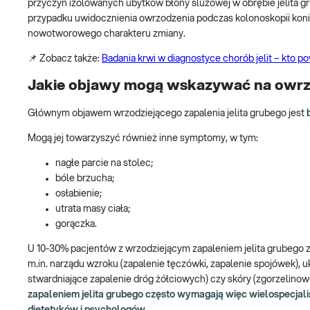
przyczyn izolowanych ubytków błony śluzowej w obrębie jelita gru
przypadku uwidocznienia owrzodzenia podczas kolonoskopii koni
nowotworowego charakteru zmiany.
📌 Zobacz także:
Badania krwi w diagnostyce chorób jelit – kto p
Jakie objawy mogą wskazywać na owrzo
Głównym objawem wrzodziejącego zapalenia jelita grubego jest
Mogą jej towarzyszyć również inne symptomy, w tym:
nagłe parcie na stolec;
bóle brzucha;
osłabienie;
utrata masy ciała;
gorączka.
U 10-30% pacjentów z wrzodziejącym zapaleniem jelita grubego z
m.in. narządu wzroku (zapalenie tęczówki, zapalenie spojówek),
stwardniające zapalenie dróg żółciowych) czy skóry (zgorzelinow
zapaleniem jelita grubego często wymagają więc wielospecjali
dietetyków i psychologów.