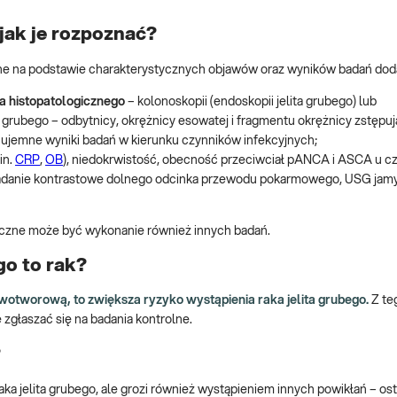
 jak je rozpoznać?
iane na podstawie charakterystycznych objawów oraz wyników badań do
 histopatologicznego
– kolonoskopii (endoskopii jelita grubego) lub
 grubego – odbytnicy, okrężnicy esowatej i fragmentu okrężnicy zstępują
 ujemne wyniki badań w kierunku czynników infekcyjnych;
in.
CRP
,
OB
), niedokrwistość, obecność przeciwciał pANCA i ASCA u cz
adanie kontrastowe dolnego odcinka przewodu pokarmowego, USG jamy
czne może być wykonanie również innych badań.
go to rak?
owotworową, to zwiększa ryzyko wystąpienia raka jelita grubego.
Z te
 zgłaszać się na badania kontrolne.
?
raka jelita grubego, ale grozi również wystąpieniem innych powikłań – os