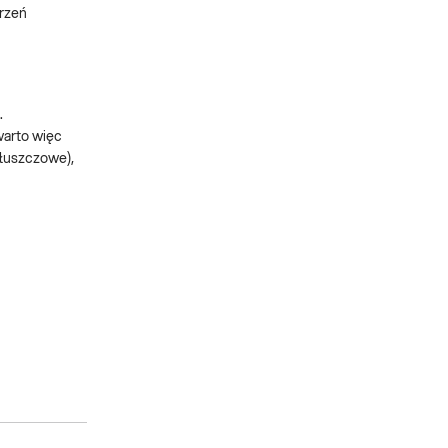
urzeń
.
warto więc
tłuszczowe),