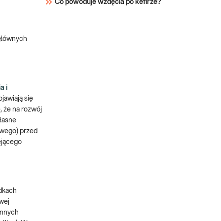
Co powoduje wzdęcia po kefirze?
 głównych
a i
jawiają się
, że na rozwój
łasne
owego) przed
iejącego
adkach
wej
innych