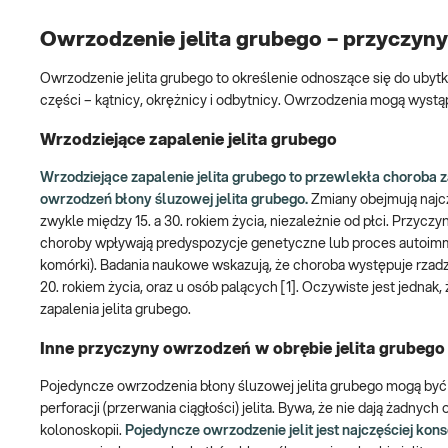
Owrzodzenie jelita grubego – przyczyny
Owrzodzenie jelita grubego to określenie odnoszące się do ubyt
części – kątnicy, okrężnicy i odbytnicy. Owrzodzenia mogą wystąp
Wrzodziejące zapalenie jelita grubego
Wrzodziejące zapalenie jelita grubego to przewlekła choroba
owrzodzeń błony śluzowej jelita grubego.
Zmiany obejmują najcz
zwykle między 15. a 30. rokiem życia, niezależnie od płci. Przycz
choroby wpływają predyspozycje genetyczne lub proces autoim
komórki). Badania naukowe wskazują, że choroba występuje rzadz
20. rokiem życia, oraz u osób palących [1]. Oczywiste jest jednak,
zapalenia jelita grubego.
Inne przyczyny owrzodzeń w obrębie jelita grubego
Pojedyncze owrzodzenia błony śluzowej jelita grubego mogą być 
perforacji (przerwania ciągłości) jelita. Bywa, że nie dają ża
kolonoskopii.
Pojedyncze owrzodzenie jelit jest najczęściej k