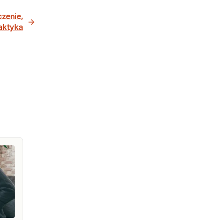
czenie,
laktyka