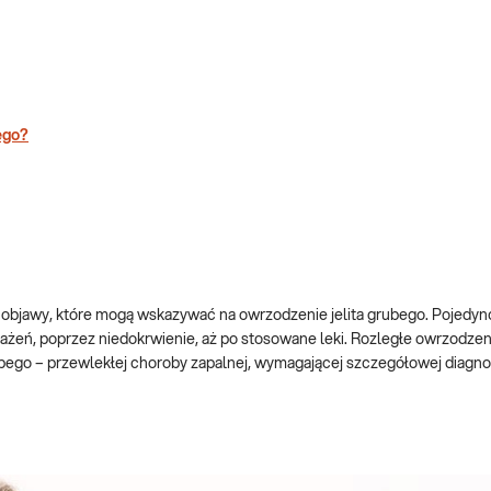
ego?
to objawy, które mogą wskazywać na owrzodzenie jelita grubego. Pojedy
ażeń, poprzez niedokrwienie, aż po stosowane leki. Rozległe owrzodzeni
bego – przewlekłej choroby zapalnej, wymagającej szczegółowej diagnos