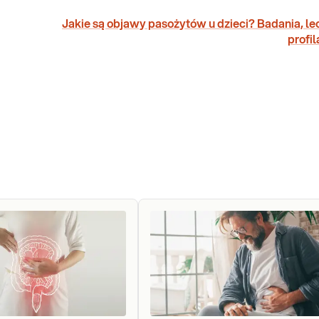
Jakie są objawy pasożytów u dzieci? Badania, le
profi