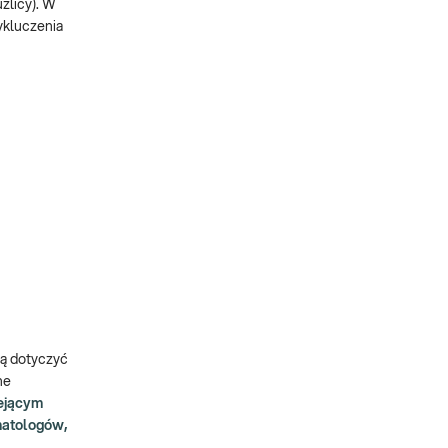
źlicy). W
ykluczenia
gą dotyczyć
ne
iejącym
rmatologów,