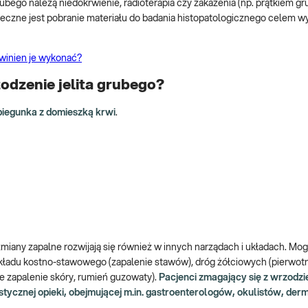
bego należą niedokrwienie, radioterapia czy zakażenia (np. prątkiem gru
eczne jest pobranie materiału do badania histopatologicznego celem w
owinien je wykonać?
dzenie jelita grubego?
biegunka z domieszką krwi
.
miany zapalne rozwijają się również w innych narządach i układach. Mo
 układu kostno-stawowego (zapalenie stawów), dróg żółciowych (pierwot
e zapalenie skóry, rumień guzowaty).
Pacjenci zmagający się z wrzodz
stycznej opieki, obejmującej m.in. gastroenterologów, okulistów, de