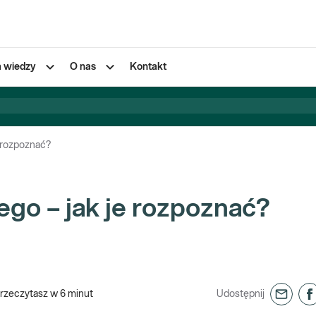
a wiedzy
O nas
Kontakt
e rozpoznać?
ego – jak je rozpoznać?
rzeczytasz w
6
minut
Udostępnij