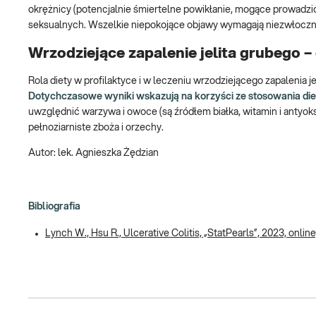
okrężnicy (potencjalnie śmiertelne powikłanie, mogące prowadzić 
seksualnych. Wszelkie niepokojące objawy wymagają niezwłocznej
Wrzodziejące zapalenie jelita grubego –
Rola diety w profilaktyce i w leczeniu wrzodziejącego zapalenia 
Dotychczasowe wyniki wskazują na korzyści ze stosowania diet
uwzględnić warzywa i owoce (są źródłem białka, witamin i antyok
pełnoziarniste zboża i orzechy.
Autor: lek. Agnieszka Żędzian
Bibliografia
Lynch W., Hsu R., Ulcerative Colitis, „StatPearls”, 2023, onlin