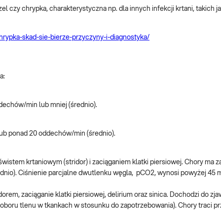
 czy chrypka, charakterystyczna np. dla innych infekcji krtani, takich ja
chrypka-skad-sie-bierze-przyczyny-i-diagnostyka/
a:
dechów/min lub mniej (średnio).
lub ponad 20 oddechów/min (średnio).
tem krtaniowym (stridor) i zaciąganiem klatki piersiowej. Chory ma za
dnio). Ciśnienie parcjalne dwutlenku węgla, pCO2, wynosi powyżej 45
rem, zaciąganie klatki piersiowej, delirium oraz sinica. Dochodzi do zja
oboru tlenu w tkankach w stosunku do zapotrzebowania). Chory traci p