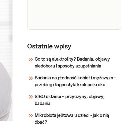
bakter.)
objawów chorobowych górnych
dróg oddechowych, gardła i
Sprawdź
krtani.
Wymaz
Wymaz z krtani (bad. mykol.).
z krtani
Ostatnie wpisy
Badanie mykologiczne
(bad.
mykologiczne wykonywane ze
Co to są elektrolity? Badania, objawy
mykol.)
wskazań lekarza, który decyduje
niedoboru i sposoby uzupełniania
o ewentualnym wstrzymaniu
Sprawdź
stosowanego aktualnie leczenia
Badania na płodność kobiet i mężczyzn –
ogólnego i miejscowego.
przebieg diagnostyki krok po kroku
SIBO u dzieci – przyczyny, objawy,
badania
Mikrobiota jelitowa u dzieci - jak o nią
dbać?