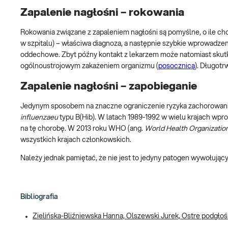
Zapalenie nagłośni – rokowania
Rokowania związane z zapaleniem nagłośni są pomyślne, o ile 
w szpitalu) – właściwa diagnoza, a następnie szybkie wprowadzeni
oddechowe. Zbyt późny kontakt z lekarzem może natomiast sku
ogólnoustrojowym zakażeniem organizmu (
posocznicą
). Długotr
Zapalenie nagłośni – zapobieganie
Jedynym sposobem na znaczne ograniczenie ryzyka zachorowania
influenzaeu
typu B(Hib). W latach 1989-1992 w wielu krajach wp
na tę chorobę. W 2013 roku WHO (ang.
World Health Organizatio
wszystkich krajach członkowskich.
Należy jednak pamiętać, że nie jest to jedyny patogen wywołujący
Bibliografia
Zielińska-Bliźniewska Hanna, Olszewski Jurek, Ostre podgłoś