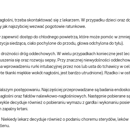
agłośni, trzeba skontaktować się z lekarzem. W przypadku dzieci oraz d
y jak najszybciej wezwać pogotowie ratunkowe.
 zapewnić dostęp do chłodnego powietrza, które może pomóc w zmnie
ycja siedząca, ciało pochylone do przodu, głowa odchylona do tyłu).
drożności dróg oddechowych. W wielu przypadkach konieczne jest lec
uszenia się oraz rozwoju sepsy. Przy znacznej niewydolności oddechow
a wprowadzeniu rurki intubacyjnej przez nos lub usta do tchawicy w ce
e tkanki miękkie wokół nagłośni, jest bardzo utrudnione). Rzadko i w os
 dalszym postępowaniu. Najczęściej przeprowadzane są badania endosk
 nagłośni oraz fałdów nalewkowo-nagłośniowych. Następnie pobierane są
zwykle decyduje również o pobieraniu wymazu z gardła i wykonaniu posi
zapalny krtani.
. Niekiedy lekarz decyduje również o podaniu choremu sterydów, leków
tlenu.