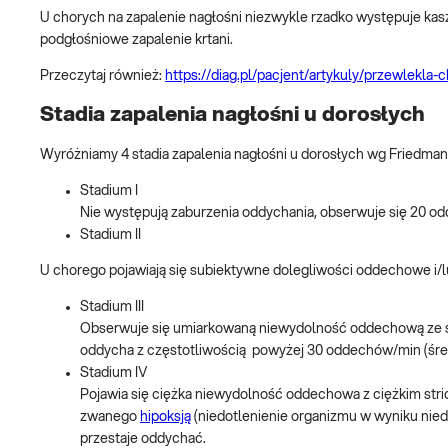
U chorych na zapalenie nagłośni niezwykle rzadko występuje kaszel
podgłośniowe zapalenie krtani.
Przeczytaj również:
https://diag.pl/pacjent/artykuly/przewlekla-
Stadia zapalenia nagłośni u dorosłych
Wyróżniamy 4 stadia zapalenia nagłośni u dorosłych wg Friedman
Stadium I
Nie występują zaburzenia oddychania, obserwuje się 20 od
Stadium II
U chorego pojawiają się subiektywne dolegliwości oddechowe i/
Stadium III
Obserwuje się umiarkowaną niewydolność oddechową ze świs
oddycha z częstotliwością powyżej 30 oddechów/min (śre
Stadium IV
Pojawia się ciężka niewydolność oddechowa z ciężkim strido
zwanego
hipoksją
(niedotlenienie organizmu w wyniku nied
przestaje oddychać.