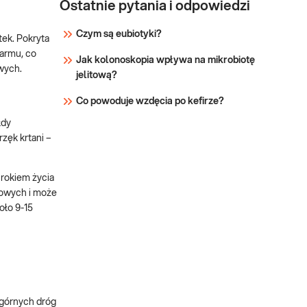
Ostatnie pytania i odpowiedzi
Czym są eubiotyki?
tek. Pokryta
karmu, co
Jak kolonoskopia wpływa na mikrobiotę
wych.
jelitową?
Co powoduje wzdęcia po kefirze?
łdy
rzęk krtani –
 rokiem życia
howych i może
oło 9-15
 górnych dróg