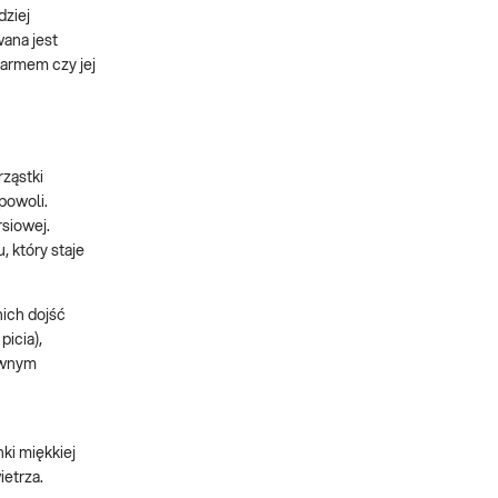
dziej
ana jest
karmem czy jej
rząstki
powoli.
rsiowej.
 który staje
ich dojść
picia),
townym
ki miękkiej
ietrza.