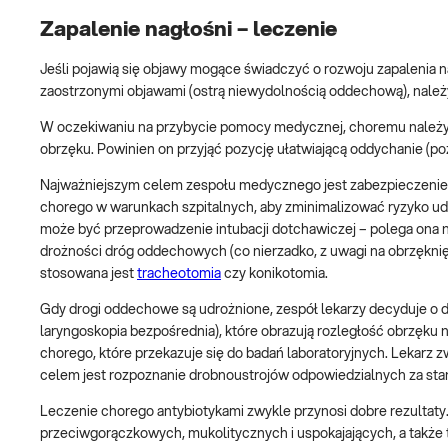
Zapalenie nagłośni – leczenie
Jeśli pojawią się objawy mogące świadczyć o rozwoju zapalenia n
zaostrzonymi objawami (ostrą niewydolnością oddechową), należ
W oczekiwaniu na przybycie pomocy medycznej, choremu należy
obrzęku. Powinien on przyjąć pozycję ułatwiającą oddychanie (poz
Najważniejszym celem zespołu medycznego jest zabezpieczenie 
chorego w warunkach szpitalnych, aby zminimalizować ryzyko ud
może być przeprowadzenie intubacji dotchawiczej – polega ona n
drożności dróg oddechowych (co nierzadko, z uwagi na obrzęknięt
stosowana jest
tracheotomia
czy konikotomia.
Gdy drogi oddechowe są udrożnione, zespół lekarzy decyduje o
laryngoskopia bezpośrednia), które obrazują rozległość obrzęku
chorego, które przekazuje się do badań laboratoryjnych. Lekarz 
celem jest rozpoznanie drobnoustrojów odpowiedzialnych za stan 
Leczenie chorego antybiotykami zwykle przynosi dobre rezultaty
przeciwgorączkowych, mukolitycznych i uspokajających, a także 