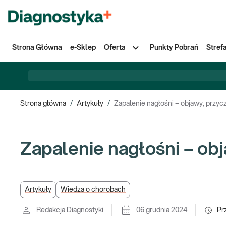
Strona Główna
e-Sklep
Oferta
Punkty Pobrań
Stref
Strona główna
/
Artykuły
/
Zapalenie nagłośni – objawy, przyc
Zapalenie nagłośni – ob
Artykuły
Wiedza o chorobach
Redakcja Diagnostyki
06 grudnia 2024
Pr