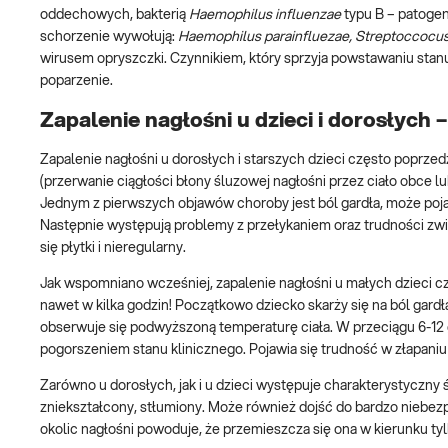
oddechowych, bakterią
Haemophilus influenzae
typu B – patogen
schorzenie wywołują:
Haemophilus parainfluezae, Streptoccocu
wirusem opryszczki. Czynnikiem, który sprzyja powstawaniu stanu
poparzenie.
Zapalenie nagłośni u dzieci i dorosłych 
Zapalenie nagłośni u dorosłych i starszych dzieci często poprz
(przerwanie ciągłości błony śluzowej nagłośni przez ciało obce l
Jednym z pierwszych objawów choroby jest ból gardła, może pojawi
Następnie występują problemy z przełykaniem oraz trudności zw
się płytki i nieregularny.
Jak wspomniano wcześniej, zapalenie nagłośni u małych dzieci 
nawet w kilka godzin! Początkowo dziecko skarży się na ból gardła
obserwuje się podwyższoną temperaturę ciała. W przeciągu 6-12 
pogorszeniem stanu klinicznego. Pojawia się trudność w złapaniu
Zarówno u dorosłych, jak i u dzieci występuje charakterystyczny
zniekształcony, stłumiony. Może również dojść do bardzo niebezpi
okolic nagłośni powoduje, że przemieszcza się ona w kierunku t