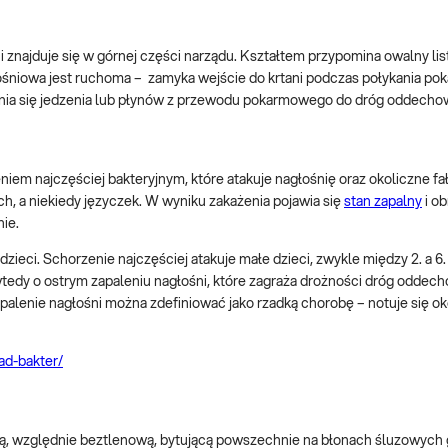
 i znajduje się w górnej części narządu. Kształtem przypomina owalny lis
głośniowa jest ruchoma – zamyka wejście do krtani podczas połykania po
stania się jedzenia lub płynów z przewodu pokarmowego do dróg oddecho
eniem najczęściej bakteryjnym, które atakuje nagłośnię oraz okoliczne fa
 a niekiedy języczek. W wyniku zakażenia pojawia się
stan zapalny
i ob
ie.
dzieci. Schorzenie najczęściej atakuje małe dzieci, zwykle między 2. a 6.
tedy o ostrym zapaleniu nagłośni, które zagraża drożności dróg oddec
alenie nagłośni można zdefiniować jako rzadką chorobę – notuje się ok
ad-bakter/
ną, względnie beztlenową, bytującą powszechnie na błonach śluzowych