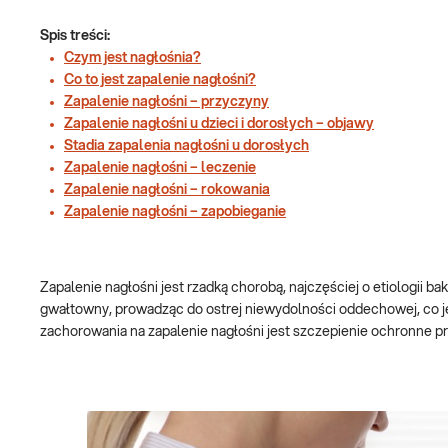
Spis treści:
Czym jest nagłośnia?
Co to jest zapalenie nagłośni?
Zapalenie nagłośni – przyczyny
Zapalenie nagłośni u dzieci i dorosłych – objawy
Stadia zapalenia nagłośni u dorosłych
Zapalenie nagłośni – leczenie
Zapalenie nagłośni – rokowania
Zapalenie nagłośni – zapobieganie
Zapalenie nagłośni jest rzadką chorobą, najczęściej o etiologii b
gwałtowny, prowadząc do ostrej niewydolności oddechowej, co j
zachorowania na zapalenie nagłośni jest szczepienie ochronne 