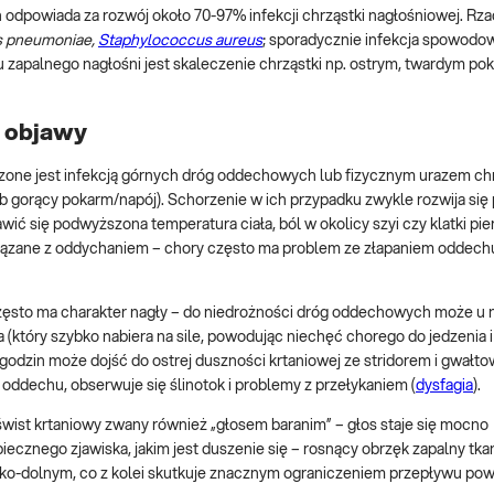
 odpowiada za rozwój około 70-97% infekcji chrząstki nagłośniowej. Rza
s pneumoniae,
Staphylococcus aureus
; sporadycznie infekcja spowodow
 zapalnego nagłośni jest skaleczenie chrząstki np. ostrym, twardym po
– objawy
edzone jest infekcją górnych dróg oddechowych lub fizycznym urazem ch
ub gorący pokarm/napój). Schorzenie w ich przypadku zwykle rozwija się 
ć się podwyższona temperatura ciała, ból w okolicy szyi czy klatki pie
iązane z oddychaniem – chory często ma problem ze złapaniem oddechu,
często ma charakter nagły – do niedrożności dróg oddechowych może u n
 (który szybko nabiera na sile, powodując niechęć chorego do jedzenia i 
godzin może dojść do ostrej duszności krtaniowej ze stridorem i gwał
 oddechu, obserwuje się ślinotok i problemy z przełykaniem (
dysfagia
).
 świst krtaniowy zwany również „głosem baranim” – głos staje się mocno
ecznego zjawiska, jakim jest duszenie się – rosnący obrzęk zapalny tkan
ylko-dolnym, co z kolei skutkuje znacznym ograniczeniem przepływu pow