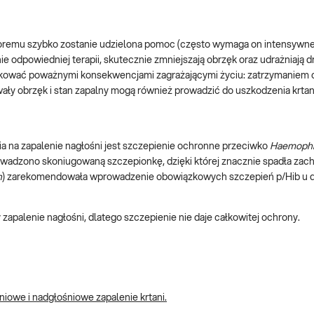
choremu szybko zostanie udzielona pomoc (często wymaga on intensywn
e odpowiedniej terapii, skutecznie zmniejszają obrzęk oraz udrażniają d
tkować poważnymi konsekwencjami zagrażającymi życiu: zatrzymaniem
wały obrzęk i stan zapalny mogą również prowadzić do uszkodzenia krtan
 na zapalenie nagłośni jest szczepienie ochronne przeciwko
Haemophi
rowadzono skoniugowaną szczepionkę, dzięki której znacznie spadła za
n
) zarekomendowała wprowadzenie obowiązkowych szczepień p/Hib u d
 zapalenie nagłośni, dlatego szczepienie nie daje całkowitej ochrony.
niowe i nadgłośniowe zapalenie krtani.