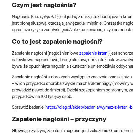
Czym jest nagłośnia?
Nagłośnia (łac.
epiglottis
) jest jedną z chrząstek budujących krtań
jest błoną śluzową; otaczają ją więzadła i mięśnie. Chrząstka na
ogranicza ryzyko zachłyśnięcia/zakrztuszenia się, czyli przedo
Co to jest zapalenie nagłośni?
Zapalenie nagłośni (nagłośnieniowe
zapalenie krtani
) jest schorz
nalewkowo-nagłośniowe, błonę śluzową chrząstek nalewkowatych,
bywa, że opuchnięta nagłośnia skutecznie uniemożliwia oddychan
Zapalenie nagłośni u dorosłych występuje znacznie rzadziej niż u 
– w ich przypadku choroba zwykle ma charakter nagły (mówimy w
prowadzić nawet do śmierci). Dzięki szczepieniom ochronnym, zap
przypadków na 100 tysięcy osób.
Sprawdź badanie:
https://diag.pl/sklep/badania/wymaz-z-krtani-b
Zapalenie nagłośni – przyczyny
Główną przyczyną zapalenia nagłośni jest zakażenie Gram-ujem