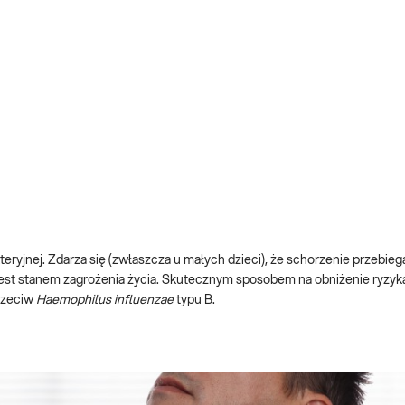
akteryjnej. Zdarza się (zwłaszcza u małych dzieci), że schorzenie przebie
est stanem zagrożenia życia. Skutecznym sposobem na obniżenie ryzyk
przeciw
Haemophilus influenzae
typu B.