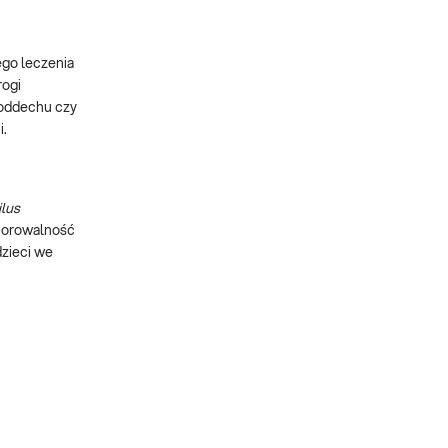
ego leczenia
rogi
 oddechu czy
i.
lus
chorowalność
zieci we