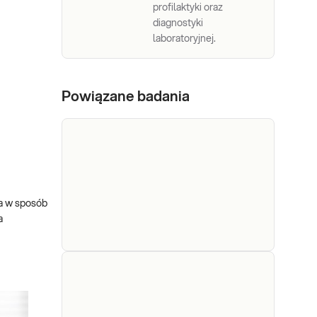
profilaktyki oraz
diagnostyki
laboratoryjnej.
Powiązane badania
ga w sposób
a
Wymaz
Wymaz z krtani (bad. bakter.)
z krtani
Wymaz z krtani wykonywany jest
(bad.
w diagnostyce przyczyn