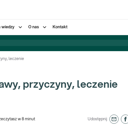
a wiedzy
O nas
Kontakt
zyny, leczenie
jawy, przyczyny, leczenie
zeczytasz w
8
minut
Udostępnij