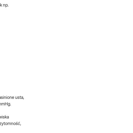
k np.
sinione usta,
 mmHg.
wiska
rzytomność,