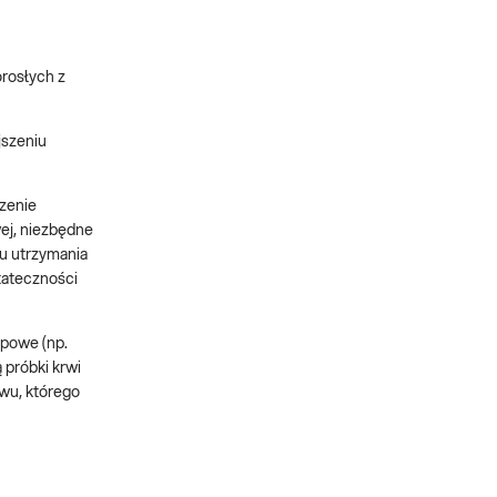
orosłych z
jszeniu
zenie
ej, niezbędne
lu utrzymania
tateczności
opowe (np.
 próbki krwi
ewu, którego