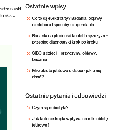
wysyłkowy
Ostatnie wpisy
wadze tkanki
- rak piersi
k rak, co
Zestaw badań oferowanych
Co to są elektrolity? Badania, objawy
i/lub jajnika
w ramach panelu obejmuje
niedoboru i sposoby uzupełniania
(BRCA1,
analizę kilkunastu mutacji,
BRCA2) -
Badania na płodność kobiet i mężczyzn –
najczęściej występujących
badania
przebieg diagnostyki krok po kroku
w polskiej populacji, które są
genetyczne
związane ze zwiększonym
SIBO u dzieci – przyczyny, objawy,
ryzykiem zachorowania na
badania
raka piersi i/lub raka jajnika.
Sprawdź
Badanie zalecane jest
Mikrobiota jelitowa u dzieci - jak o nią
wszystkim ko
dbać?
Ostatnie pytania i odpowiedzi
Czym są eubiotyki?
Jak kolonoskopia wpływa na mikrobiotę
jelitową?