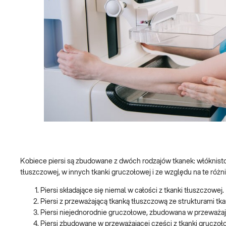
Kobiece piersi są zbudowane z dwóch rodzajów tkanek: włóknisto
tłuszczowej, w innych tkanki gruczołowej i ze względu na te różni
Piersi składające się niemal w całości z tkanki tłuszczowej.
Piersi z przeważającą tkanką tłuszczową ze strukturami tka
Piersi niejednorodnie gruczołowe, zbudowana w przeważają
Piersi zbudowane w przeważającej części z tkanki gruczoł