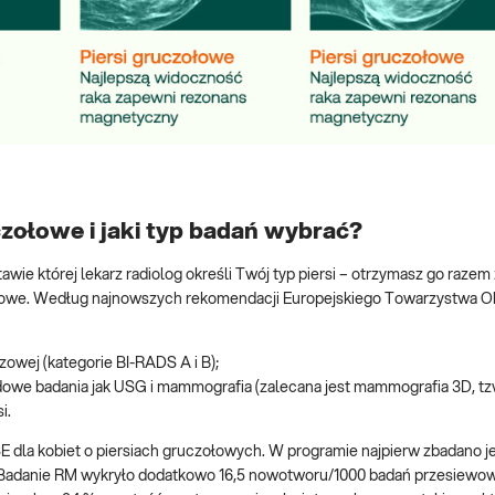
zołowe i jaki typ badań wybrać?
wie której lekarz radiolog określi Twój typ piersi – otrzymasz go razem
razowe. Według najnowszych rekomendacji Europejskiego Towarzystwa 
owej (kategorie BI-RADS A i B);
ardowe badania jak USG i mammografia (zalecana jest mammografia 3D, tz
i.
dla kobiet o piersiach gruczołowych. W programie najpierw zbadano j
adanie RM wykryło dodatkowo 16,5 nowotworu/1000 badań przesiewo