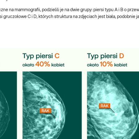
zne na mammografii, podzielili je na dwie grupy: piersi typu A i B o prze
ruczołowe C i D, których struktura na zdjęciach jest biała, podobnie ja