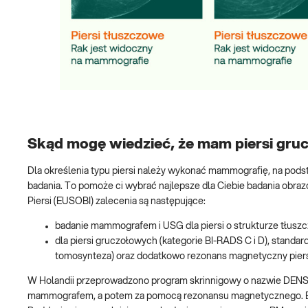
Skąd mogę wiedzieć, że mam piersi gruc
Dla określenia typu piersi należy wykonać mammografię, na podsta
badania. To pomoże ci wybrać najlepsze dla Ciebie badania ob
Piersi (EUSOBI) zalecenia są następujące:
badanie mammografem i USG dla piersi o strukturze tłuszcz
dla piersi gruczołowych (kategorie BI-RADS C i D), stand
tomosynteza) oraz dodatkowo rezonans magnetyczny piers
W Holandii przeprowadzono program skrinnigowy o nazwie DENSE 
mammografem, a potem za pomocą rezonansu magnetycznego. B