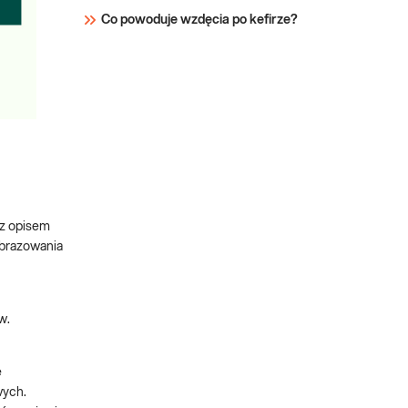
Co powoduje wzdęcia po kefirze?
 z opisem
Obrazowania
w.
e
wych.