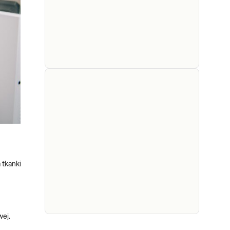
e-Pakiet
rak piersi
i/lub jajnika
Pakiet obejmuje analizę
(BRCA1,
najważniejszych dla
populacji polskiej mutacji w
BRCA2) -
genach BRCA1 oraz BRCA2,
badania
które korelują ze
genetyczne
 tkanki
zwiększonym ryzykiem
zachorowania na raka piersi
Sprawdź
i/lub jajnika. Kto powinien
wykonać badanie? Badanie
genetyczne BRCA1 i BRCA2
wej.
przez
e-Pakiet