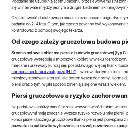
Poddanie się uzupełniającemu badaniu przesiewowemu RM zmniej
się w interwale między jednym a drugim badaniem skriningowym 
Częstotliwość dodatkowego badania rezonansem magnetycznym dla
badania co 2- 4 lata. O tym, jak często powinny być wykonywane b
kontrolować z pomocą swojego lekarza.
Od czego zależy gruczołowa budowa pi
Średnio połowa kobiet ma piersi o budowie gruczołowej (typ C i 
gruczołowe występują u młodszych kobiet, w wieku rozrodczym, 
mleczne i przewody kurczą się, pozostawiając więcej tkanki tłuszc
hormonalnej terapii zastępczą (HTZ)
– wbrew utartym mitom – nie
miesięcy stosowania terapii, ale potem wraca do normy. Normą d
piersi oraz o tym, w jaki sposób zmieniają się one wraz z wiekiem.
Piersi gruczołowe a ryzyko zachorowan
Na podstawie analizy badań przesiewowych wśród kobiet w stosunk
gruczołowymi mają znacznie wyższe ryzyko rozwoju raka piersi i pr
końca jasne, dlaczego gruczołowa tkanka piersi jest powiązana z 
pozwala na całkowite wyleczenie, a rozwój nowotworu u pacje