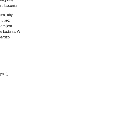
magnes).
niu badania.
rsi, aby
i, bez
sem jest
ie badania. W
bardzo
ycia),