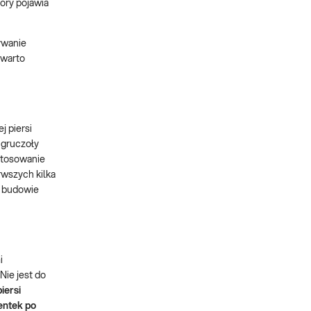
óry pojawia
ywanie
 warto
j piersi
 gruczoły
 Stosowanie
rwszych kilka
o budowie
i
Nie jest do
iersi
entek po