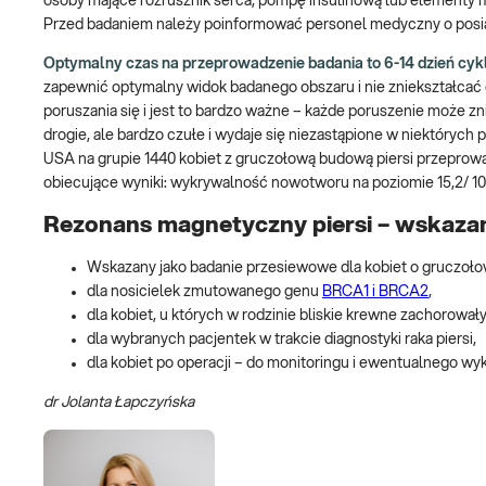
osoby mające rozrusznik serca, pompę insulinową lub elementy
Przed badaniem należy poinformować personel medyczny o posiad
Optymalny czas na przeprowadzenie badania to 6-14 dzień cyk
zapewnić optymalny widok badanego obszaru i nie zniekształcać g
poruszania się i jest to bardzo ważne – każde poruszenie może zn
drogie, ale bardzo czułe i wydaje się niezastąpione w niektóryc
USA na grupie 1440 kobiet z gruczołową budową piersi przeprowa
obiecujące wyniki: wykrywalność nowotworu na poziomie 15,2/ 
Rezonans magnetyczny piersi – wskaza
Wskazany jako badanie przesiewowe dla kobiet o gruczołow
dla nosicielek zmutowanego genu
BRCA1 i BRCA2
,
dla kobiet, u których w rodzinie bliskie krewne zachorowały
dla wybranych pacjentek w trakcie diagnostyki raka piersi,
dla kobiet po operacji – do monitoringu i ewentualnego
dr Jolanta Łapczyńska