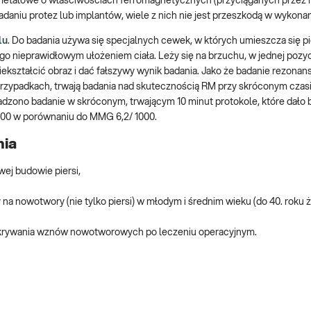
 metalowe o właściwościach ferromagnetycznych (przyciąganych przez 
aniu protez lub implantów, wiele z nich nie jest przeszkodą w wykona
lu
. Do badania używa się specjalnych cewek, w których umieszcza się pie
o nieprawidłowym ułożeniem ciała. Leży się na brzuchu, w jednej pozycj
iekształcić obraz i dać fałszywy wynik badania. Jako że badanie rezonan
h przypadkach, trwają badania nad skutecznością RM przy skróconym czas
dzono badanie w skróconym, trwającym 10 minut protokole, które dało 
1000 w porównaniu do MMG 6,2/ 1000.
nia
ej budowie piersi,
 na nowotwory (nie tylko piersi) w młodym i średnim wieku (do 40. roku ż
 wykrywania wznów nowotworowych po leczeniu operacyjnym.