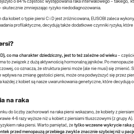
szyło o 84 % częstość występowania raka interwałowego – takiego, kt
– skutecznie zmniejszając ryzyko niedodiagnozowania.
 kobiet o typie piersi C i D jest zróżnicowana, EUSOBI zaleca wykon
adania profilaktyczne, decydują także dodatkowe czynniki ryzyka, które
ersi?
D), co ma charakter dziedziczny, jest to też zależne od wieku
– częście
ma to związek z dużą aktywnością hormonalną jajników. Po menopauzie
zowej, co oznacza, że struktura piersi może (ale nie musi) się zmienić.
 wpływa na zmianę gęstości piersi, może ona podwyższyć się przez pie
la każdej z kobiet są nasze uwarunkowania genetyczne, które decydują 
ia na raka
u do liczby zachorowań na raka piersi wskazano, że kobiety z piersiam
awie 4-6 razy wyższe niż u kobiet z piersiami tłuszczowymi (z grupy A). 
ryzykiem raka piersi. Warto pamiętać, że
tylko wczesne wykrycie raka p
ntek przed menopauzą przebiega zwykle znacznie szybciej niż u pacj