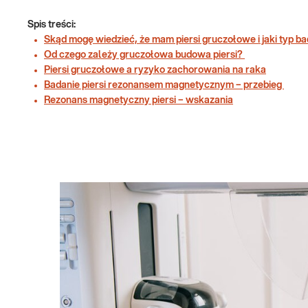
Spis treści:
Skąd mogę wiedzieć, że mam piersi gruczołowe i jaki typ 
Od czego zależy gruczołowa budowa piersi?
Piersi gruczołowe a ryzyko zachorowania na raka
Badanie piersi rezonansem magnetycznym – przebieg
Rezonans magnetyczny piersi – wskazania