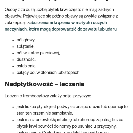
Osoby z za dużą liczbą płytek krwi często nie mają żadnych
objawów. Pojawiające się późno objawy są zwykle związane z
zakrzepicą i z
aburzeniami krążenia w małych i dużych
naczyniach, które mogą doprowadzić do zawału lub udaru
:
ból głowy,
splątanie,
ból w klatce piersiowej,
duszność,
osłabienie,
palący ból w dłoniach lub stopach.
Nadpłytkowość – leczenie
Leczenie trombocytozy zależy od jej przyczyn:
jeśli liczba płytek jest podwyższona po urazie lub operacji to
stan ten przeminie samoistnie,
jeśli masz przewlekłą infekcję lub chorobę zapalną, liczba
płytek krwi powróci do normy po usunięciu przyczyny,
jeśli usunięto Ci śledzionę, nadpłytkowość będzie