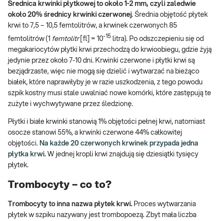
Średnica krwinki płytkowej to około 1-2 mm, czyli zaledwie
około 20% średnicy krwinki czerwonej
. Średnia objętość płytek
krwi to 7,5 – 10,5 femtolitrów, a krwinek czerwonych 85
-15
femtolitrów (1
femtolitr
[fl] = 10
litra). Po odszczepieniu się od
megakariocytów płytki krwi przechodzą do krwioobiegu, gdzie żyją
jedynie przez około 7-10 dni. Krwinki czerwone i płytki krwi są
bezjądrzaste, więc nie mogą się dzielić i wytwarzać na bieżąco
białek, które naprawiłyby je w razie uszkodzenia, z tego powodu
szpik kostny musi stale uwalniać nowe komórki, które zastępują te
zużyte i wychwytywane przez śledzionę.
Płytki i białe krwinki stanowią 1% objętości pełnej krwi, natomiast
osocze stanowi 55%, a krwinki czerwone 44% całkowitej
objętości.
Na każde 20 czerwonych krwinek przypada jedna
płytka krwi.
W jednej kropli krwi znajdują się dziesiątki tysięcy
płytek.
Trombocyty – co to?
Trombocyty to inna nazwa płytek krwi.
Proces wytwarzania
płytek w szpiku nazywany jest trombopoezą. Zbyt mała liczba