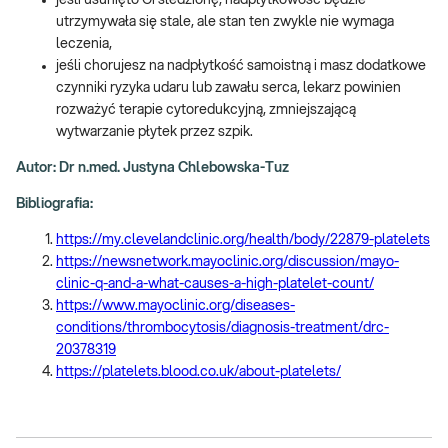
utrzymywała się stale, ale stan ten zwykle nie wymaga
leczenia,
jeśli chorujesz na nadpłytkość samoistną i masz dodatkowe
czynniki ryzyka udaru lub zawału serca, lekarz powinien
rozważyć terapie cytoredukcyjną, zmniejszającą
wytwarzanie płytek przez szpik.
Autor: Dr n.med. Justyna Chlebowska-Tuz
Bibliografia:
https://my.clevelandclinic.org/health/body/22879-platelets
https://newsnetwork.mayoclinic.org/discussion/mayo-
clinic-q-and-a-what-causes-a-high-platelet-count/
https://www.mayoclinic.org/diseases-
conditions/thrombocytosis/diagnosis-treatment/drc-
20378319
https://platelets.blood.co.uk/about-platelets/