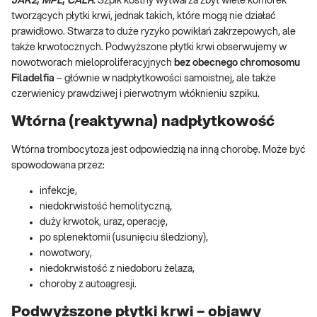
JAK2
,
MPL
,
CALR
.
Szpik kostny wytwarza zbyt wiele komórek
tworzących płytki krwi, jednak takich, które mogą nie działać
prawidłowo. Stwarza to duże ryzyko powikłań zakrzepowych, ale
także krwotocznych. Podwyższone płytki krwi obserwujemy w
nowotworach mieloproliferacyjnych
bez obecnego chromosomu
Filadelfia
– głównie w nadpłytkowości samoistnej, ale także
czerwienicy prawdziwej i pierwotnym włóknieniu szpiku.
Wtórna (reaktywna) nadpłytkowość
Wtórna trombocytoza jest odpowiedzią na inną chorobę. Może być
spowodowana przez:
infekcje,
niedokrwistość hemolityczną,
duży krwotok, uraz, operację,
po splenektomii (usunięciu śledziony),
nowotwory,
niedokrwistość z niedoboru żelaza,
choroby z autoagresji.
Podwyższone płytki krwi – objawy