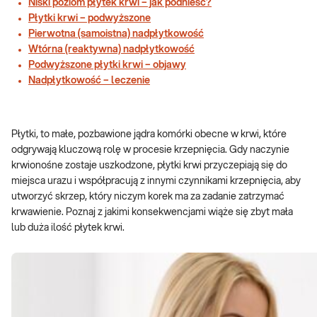
Niski poziom płytek krwi – jak podnieść?
Płytki krwi – podwyższone
Pierwotna (samoistna) nadpłytkowość
Wtórna (reaktywna) nadpłytkowość
Podwyższone płytki krwi – objawy
Nadpłytkowość – leczenie
Płytki, to małe, pozbawione jądra komórki obecne w krwi, które
odgrywają kluczową rolę w procesie krzepnięcia. Gdy naczynie
krwionośne zostaje uszkodzone, płytki krwi przyczepiają się do
miejsca urazu i współpracują z innymi czynnikami krzepnięcia, aby
utworzyć skrzep, który niczym korek ma za zadanie zatrzymać
krwawienie. Poznaj z jakimi konsekwencjami wiąże się zbyt mała
lub duża ilość płytek krwi.