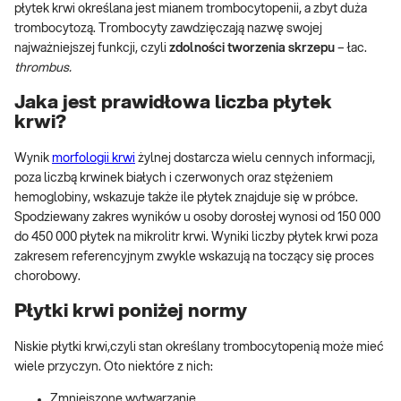
płytek krwi określana jest mianem trombocytopenii, a zbyt duża
trombocytozą. Trombocyty zawdzięczają nazwę swojej
najważniejszej funkcji, czyli
zdolności tworzenia skrzepu
– łac.
thrombus.
Jaka jest prawidłowa liczba płytek
krwi?
Wynik
morfologii krwi
żylnej dostarcza wielu cennych informacji,
poza liczbą krwinek białych i czerwonych oraz stężeniem
hemoglobiny, wskazuje także ile płytek znajduje się w próbce.
Spodziewany zakres wyników u osoby dorosłej wynosi od 150 000
do 450 000 płytek na mikrolitr krwi. Wyniki liczby płytek krwi poza
zakresem referencyjnym zwykle wskazują na toczący się proces
chorobowy.
Płytki krwi poniżej normy
Niskie płytki krwi,czyli stan określany trombocytopenią może mieć
wiele przyczyn. Oto niektóre z nich:
Zmniejszone wytwarzanie