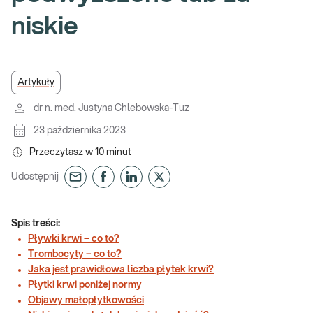
niskie
Artykuły
dr n. med. Justyna Chlebowska-Tuz
23 października 2023
Przeczytasz w
10
minut
Udostępnij
Spis treści:
Pływki krwi – co to?
Trombocyty – co to?
Jaka jest prawidłowa liczba płytek krwi?
Płytki krwi poniżej normy
Objawy małopłytkowości