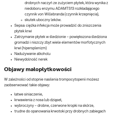
drobnych naczyń ze zużyciem płytek, która wynika z
niedoboru enzymu ADAMTS13 rozkładającego
czynnik von Willebranda (czynnik krzepnięcia),
skutek uboczny leków.
Sepsa: ciężka infekcja może prowadzić do zniszczenia
płytek krwi
Zatrzymanie płytek w śledzionie – powiększona śledziona
gromadzi i niszczy zbyt wiele elementów morfotycznych
krwi (hipersplenizm)
Nadużywanie alkoholu
Niewydolność nerek
Objawy małopłytkowości
W zależności od stopnie nasilenia trompocytopenii możesz
zaobserwować takie objawy:
łatwe siniaczenie,
krwawienia z nosa lub dziąseł,
wybroczyny – drobne, czerwone kropki na skórze,
trudne do opanowania krwotoki przy drobnych zabiegach