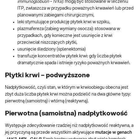
immunoglobulin
– IVIG): mogą być stosowane w leczeniu
ITP, zwłaszcza w przypadku poważnych krwawień lub przed
planowanymi zabiegami chirurgicznymi,
leki stymulujące produkcję płytek krwi w szpiku,
plazmafereza (zabieg wymiany osocza): stosowana w
przypadkach, gdy konieczne jest usunięcie z krwi
przeciwciał niszczących płytki,
usunięcie śledziony (splenektomia)
transfuzje koncentratów płytek krwi: gdy liczba płytek
dramatycznie spada i istnieje ryzyko poważnych krwawień.
Płytki krwi – podwyższone
Nadpłytkowość, czyli stan, w którym w krwioobiegu obecna jest
zbyt duża liczba płytek krwi można podzielić na dwa główne typy:
pierwotną (samoistną) i wtórną (reaktywną).
Pierwotna (samoistna) nadpłytkowość
Występuje zdecydowanie rzadziej niż nadpłytkowość reaktywna, a
jej przyczyną są przede wszystkim aktywujące
mutacje w genach