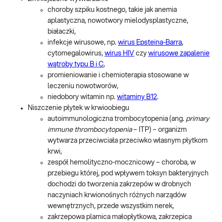
choroby szpiku kostnego, takie jak anemia
aplastyczna, nowotwory mielodysplastyczne,
białaczki,
infekcje wirusowe, np.
wirus Epsteina-Barra
,
cytomegalowirus,
wirus HIV
czy
wirusowe zapalenie
wątroby typu B i C
,
promieniowanie i chemioterapia stosowane w
leczeniu nowotworów,
niedobory witamin np.
witaminy B12
.
Niszczenie płytek w krwioobiegu
autoimmunologiczna trombocytopenia (ang.
primary
immune thrombocytopenia
– ITP) – organizm
wytwarza przeciwciała przeciwko własnym płytkom
krwi,
zespół hemolityczno-mocznicowy – choroba, w
przebiegu której, pod wpływem toksyn bakteryjnych
dochodzi do tworzenia zakrzepów w drobnych
naczyniach krwionośnych różnych narządów
wewnętrznych, przede wszystkim nerek,
zakrzepowa plamica małopłytkowa, zakrzepica