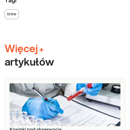
Tagi
krew
Więcej
+
artykułów
Krwinki pod obserwacją