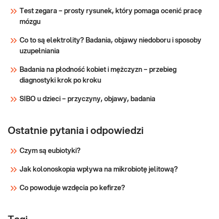
stanów zakrzepowych (badanie
Test zegara – prosty rysunek, który pomaga ocenić pracę
ukierunkowane na określenie liczby płytek.
mózgu
Sprawdź
Co to są elektrolity? Badania, objawy niedoboru i sposoby
uzupełniania
Badania na płodność kobiet i mężczyzn – przebieg
diagnostyki krok po kroku
SIBO u dzieci – przyczyny, objawy, badania
Ostatnie pytania i odpowiedzi
Czym są eubiotyki?
Jak kolonoskopia wpływa na mikrobiotę jelitową?
Co powoduje wzdęcia po kefirze?