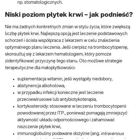
np. stomatologicznych.
Niski poziom płytek krwi – jak podnieść?
Nie ma żadnych konkretnych zmian w stylu życia, które zwiększą
liczbę płytek krwi. Najlepszą opcją jest leczenie podstawowych
schorzeń i ścisła współpraca z lekarzem w celu znalezienia
optymalnego planu leczenia. Jeśli cierpisz na trombocytopenię,
skonsultuj się z lekarzem hematologiem, który pomoże
zidentyfikować przyczynę tego stanu. Oto możliwe strategie
terapeutyczne dla małopłytkowości:
suplementacja witamin, jeśli wystąpiły niedobory,
abstynencja alkoholowa,
w przypadku infekcji konieczne jest leczenie
przeciwwirusowe lub antybiotykoterapia,
kortykosteroidy: stosowane w leczeniu trombocytopenii
powodowanej przez ITP., ponieważ pomagają zmniejszyć
aktywność układu odpornościowego i zahamować
niszczenie płytek krwi,
immunoglobuliny podawane dożylnie (ang.
intravenous