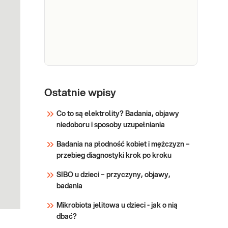
wykonać: Przy
tarczycowy
dolegliwościach
wskazujących na
nadczynność (np.
Sprawdź
przyspieszone tętno,
chudnięcie, uczucie gorąca,
biegunki) lub niedoczynność
e-Pakiet
Badania z pakietu warto
tarczycy (np. ospałość,
tarczycowy
Ostatnie wpisy
wykonać: Przy
przybieranie na wadze,
dolegliwościach
rozszerzony
nietolerancja zimna,
Co to są elektrolity? Badania, objawy
wskazujących na
zaparcia). W kontr
niedoboru i sposoby uzupełniania
niedoczynność tarczycy
Sprawdź
(np. bladość, spadek
Badania na płodność kobiet i mężczyzn –
koncentracji, senność,
przebieg diagnostyki krok po kroku
przybieranie na wadze,
uczucie zimna, zaparcia,
SIBO u dzieci – przyczyny, objawy,
obfite miesiączki) i
badania
nadczynność (np.
przyspieszone tętno, nieuza
Mikrobiota jelitowa u dzieci - jak o nią
dbać?