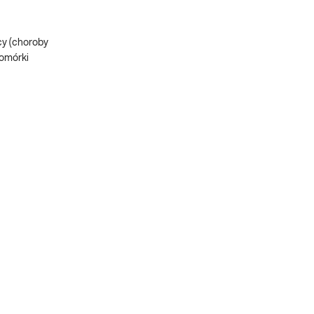
cy (choroby
komórki