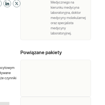
Medycznego na
kierunku medycyna
laboratoryjna, doktor
medycyny molekularnej
oraz specjalista
medycyny
laboratoryjnej.
Powiązane pakiety
ulocytowym
woływane
kże czynniki
e-Pakiet
Badania z pakietu warto