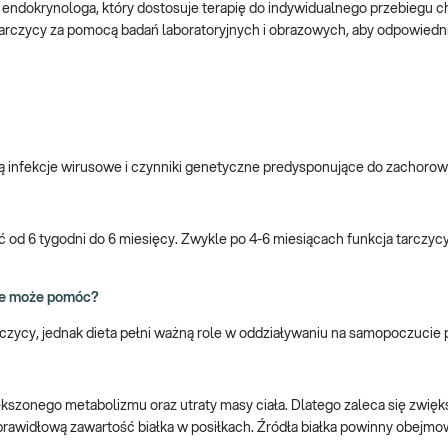
endokrynologa, który dostosuje terapię do indywidualnego przebiegu c
 tarczycy za pomocą badań laboratoryjnych i obrazowych, aby odpowiedn
ają infekcje wirusowe i czynniki genetyczne predysponujące do zachorow
ć od 6 tygodni do 6 miesięcy. Zwykle po 4-6 miesiącach funkcja tarczyc
nie może pomóc?
rczycy, jednak dieta pełni ważną role w oddziaływaniu na samopoczucie
zonego metabolizmu oraz utraty masy ciała. Dlatego zaleca się zwięk
o prawidłową zawartość białka w posiłkach. Źródła białka powinny obejm