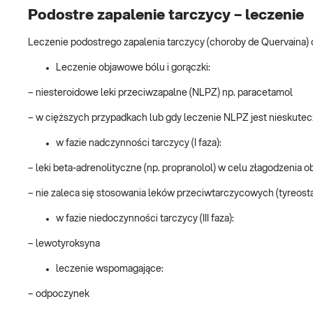
Podostre zapalenie tarczycy – leczenie
Leczenie podostrego zapalenia tarczycy (choroby de Quervaina)
Leczenie objawowe bólu i gorączki:
– niesteroidowe leki przeciwzapalne (NLPZ) np. paracetamol
– w cięższych przypadkach lub gdy leczenie NLPZ jest nieskutecz
w fazie nadczynności tarczycy (I faza):
– leki beta-adrenolityczne (np. propranolol) w celu złagodzenia
– nie zaleca się stosowania leków przeciwtarczycowych (tyreost
w fazie niedoczynności tarczycy (III faza):
– lewotyroksyna
leczenie wspomagające:
– odpoczynek