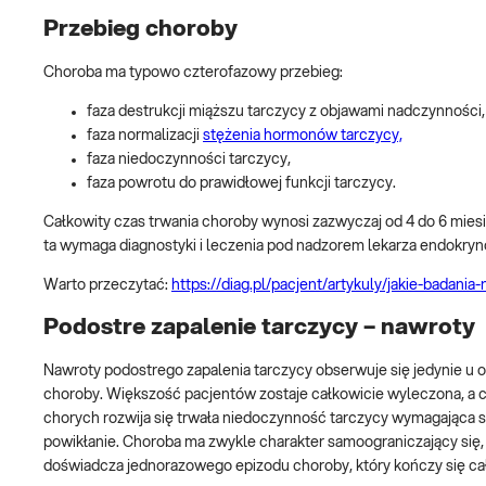
Przebieg choroby
Choroba ma typowo czterofazowy przebieg:
faza destrukcji miąższu tarczycy z objawami nadczynności,
faza normalizacji
stężenia hormonów tarczycy,
faza niedoczynności tarczycy,
faza powrotu do prawidłowej funkcji tarczycy.
Całkowity czas trwania choroby wynosi zazwyczaj od 4 do 6 miesi
ta wymaga diagnostyki i leczenia pod nadzorem lekarza endokryn
Warto przeczytać:
https://diag.pl/pacjent/artykuly/jakie-badani
Podostre zapalenie tarczycy – nawroty
Nawroty podostrego zapalenia tarczycy obserwuje się jedynie u 
choroby. Większość pacjentów zostaje całkowicie wyleczona, a 
chorych rozwija się trwała niedoczynność tarczycy wymagająca sta
powikłanie. Choroba ma zwykle charakter samoograniczający się
doświadcza jednorazowego epizodu choroby, który kończy się c