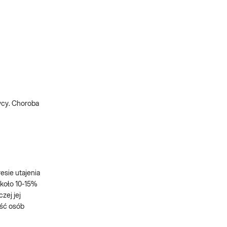
ycy. Choroba
esie utajenia
około 10-15%
zej jej
ość osób