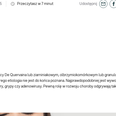
25
Przeczytasz w
7
minut
Udostępnij
zycy De Quervaina lub ziarniniakowym, olbrzymiokomórkowym lub gran
rego etiologia nie jest do końca poznana. Najprawdopodobniej jest wy
 odry, grypy czy adenowirusy. Pewną rolę w rozwoju choroby odgrywają ta