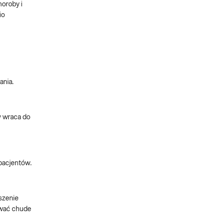
horoby i
io
ania.
y wraca do
 pacjentów.
szenie
ować chude