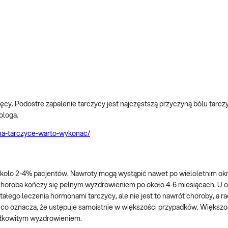
ęcy. Podostre zapalenie tarczycy jest najczęstszą przyczyną bólu tarcz
ologa.
a-na-tarczyce-warto-wykonac/
około 2-4% pacjentów. Nawroty mogą wystąpić nawet po wieloletnim okr
choroba kończy się pełnym wyzdrowieniem po około 4-6 miesiącach. U 
łego leczenia hormonami tarczycy, ale nie jest to nawrót choroby, a rac
, co oznacza, że ustępuje samoistnie w większości przypadków. Większ
ałkowitym wyzdrowieniem.