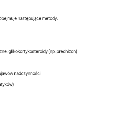
 obejmuje następujące metody:
ne: glikokortykosteroidy (np. prednizon)
 objawów nadczynności
atyków)