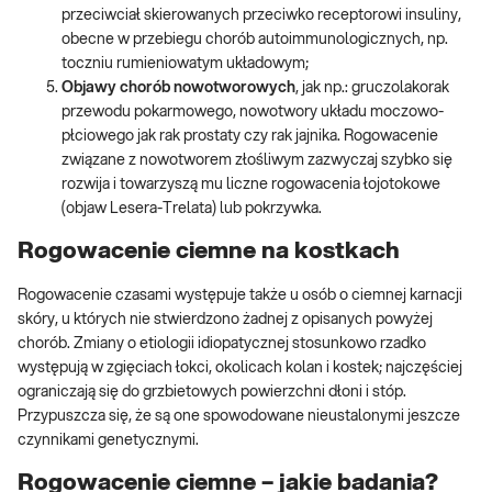
przeciwciał skierowanych przeciwko receptorowi insuliny,
obecne w przebiegu chorób autoimmunologicznych, np.
toczniu rumieniowatym układowym;
Objawy chorób nowotworowych
, jak np.: gruczolakorak
przewodu pokarmowego, nowotwory układu moczowo-
płciowego jak rak prostaty czy rak jajnika. Rogowacenie
związane z nowotworem złośliwym zazwyczaj szybko się
rozwija i towarzyszą mu liczne rogowacenia łojotokowe
(objaw Lesera-Trelata) lub pokrzywka.
Rogowacenie ciemne na kostkach
Rogowacenie czasami występuje także u osób o ciemnej karnacji
skóry, u których nie stwierdzono żadnej z opisanych powyżej
chorób. Zmiany o etiologii idiopatycznej stosunkowo rzadko
występują w zgięciach łokci, okolicach kolan i kostek; najczęściej
ograniczają się do grzbietowych powierzchni dłoni i stóp.
Przypuszcza się, że są one spowodowane nieustalonymi jeszcze
czynnikami genetycznymi.
Rogowacenie ciemne – jakie badania?