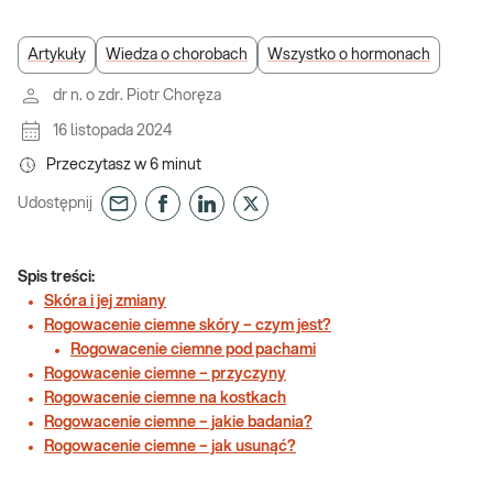
Artykuły
Wiedza o chorobach
Wszystko o hormonach
dr n. o zdr. Piotr Choręza
16 listopada 2024
Przeczytasz w
6
minut
Udostępnij
Spis treści:
Skóra i jej zmiany
Rogowacenie ciemne skóry – czym jest?
Rogowacenie ciemne pod pachami
Rogowacenie ciemne – przyczyny
Rogowacenie ciemne na kostkach
Rogowacenie ciemne – jakie badania?
Rogowacenie ciemne – jak usunąć?