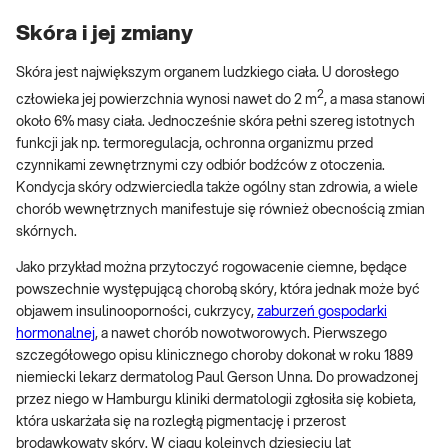
Skóra i jej zmiany
Skóra jest największym organem ludzkiego ciała. U dorosłego
2
człowieka jej powierzchnia wynosi nawet do 2 m
, a masa stanowi
około 6% masy ciała. Jednocześnie skóra pełni szereg istotnych
funkcji jak np. termoregulacja, ochronna organizmu przed
czynnikami zewnętrznymi czy odbiór bodźców z otoczenia.
Kondycja skóry odzwierciedla także ogólny stan zdrowia, a wiele
chorób wewnętrznych manifestuje się również obecnością zmian
skórnych.
Jako przykład można przytoczyć rogowacenie ciemne, będące
powszechnie występującą chorobą skóry, która jednak może być
objawem insulinooporności, cukrzycy,
zaburzeń gospodarki
hormonalnej
, a nawet chorób nowotworowych. Pierwszego
szczegółowego opisu klinicznego choroby dokonał w roku 1889
niemiecki lekarz dermatolog Paul Gerson Unna. Do prowadzonej
przez niego w Hamburgu kliniki dermatologii zgłosiła się kobieta,
która uskarżała się na rozległą pigmentację i przerost
brodawkowaty skóry. W ciągu kolejnych dziesięciu lat