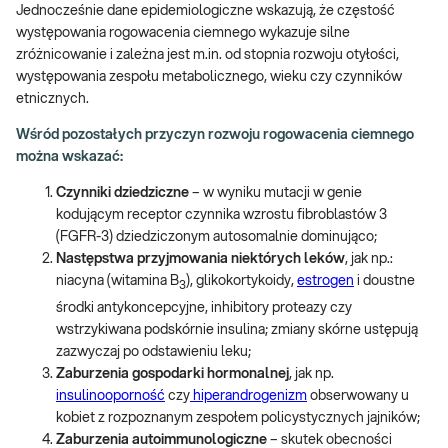
Jednocześnie dane epidemiologiczne wskazują, że częstość
występowania rogowacenia ciemnego wykazuje silne
zróżnicowanie i zależna jest m.in. od stopnia rozwoju otyłości,
występowania zespołu metabolicznego, wieku czy czynników
etnicznych.
Wśród pozostałych przyczyn rozwoju rogowacenia ciemnego
można wskazać:
Czynniki dziedziczne
– w wyniku mutacji w genie
kodującym receptor czynnika wzrostu fibroblastów 3
(FGFR-3) dziedziczonym autosomalnie dominująco;
Następstwa przyjmowania niektórych leków
, jak np.:
niacyna (witamina B
), glikokortykoidy,
estrogen
i doustne
3
środki antykoncepcyjne, inhibitory proteazy czy
wstrzykiwana podskórnie insulina; zmiany skórne ustępują
zazwyczaj po odstawieniu leku;
Zaburzenia gospodarki hormonalnej
, jak np.
insulinooporność
czy
hiperandrogenizm
obserwowany u
kobiet z rozpoznanym zespołem policystycznych jajników;
Zaburzenia autoimmunologiczne
– skutek obecności