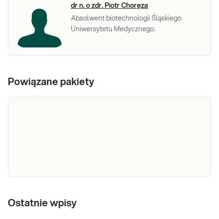
dr n. o zdr. Piotr Choręza
Absolwent biotechnologii Śląskiego
Uniwersytetu Medycznego.
Powiązane pakiety
e-Pakiet badania
Dedykowany dla: Kobiet, Mężczyzn,
na
Ostatnie wpisy
Dzieci Uwaga! Jeżeli kupujesz badanie
dla dziecka, zrealizuj je w punkcie
insulinooporność