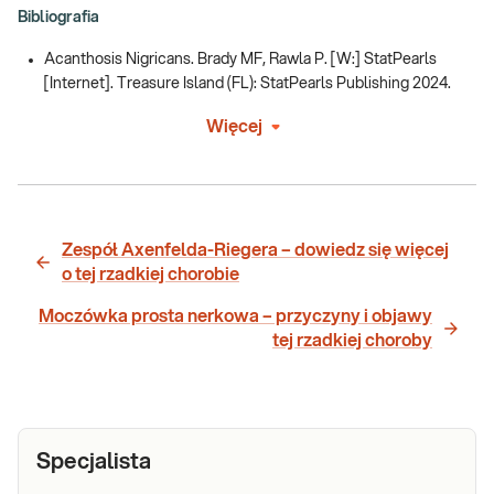
Bibliografia
Acanthosis Nigricans. Brady MF, Rawla P. [W:] StatPearls
[Internet]. Treasure Island (FL): StatPearls Publishing 2024.
Więcej
Zespół Axenfelda-Riegera – dowiedz się więcej
o tej rzadkiej chorobie
Moczówka prosta nerkowa – przyczyny i objawy
tej rzadkiej choroby
Specjalista