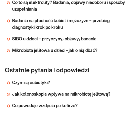
Co to są elektrolity? Badania, objawy niedoboru i sposoby
przyjaznym dzieciom –
uzupełniania
sprawdź PUNKTY PRZYJAZNE
Sprawdź
DZIECIOM. Wskazany: → do diagnostyki
Badania na płodność kobiet i mężczyzn – przebieg
zaburzeń gospodarki węglowodanowej
diagnostyki krok po kroku
m.in. insulinooporno
SIBO u dzieci – przyczyny, objawy, badania
Mikrobiota jelitowa u dzieci - jak o nią dbać?
Ostatnie pytania i odpowiedzi
Czym są eubiotyki?
Jak kolonoskopia wpływa na mikrobiotę jelitową?
Co powoduje wzdęcia po kefirze?