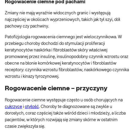
Rogowacenie ciemne pod pachami
Zmiany nie mają wyraźnie widocznych granic i występują
najczęściej w okolicach wyprzeniowych, takich jak tył szyi, dół
pachowy czy pachwiny.
Patofizjologia rogowacenia ciemnego jest wieloczynnikowa. W
przebiegu choroby dochodzi do stymulacji proliferacji
keratynocytów naskórka i fibroblastów skóry właściwej
promowanej przez insulinę, insulinopodobny czynnik wzrostu oraz
obecne na błonie komórkowej keratynocytów i fibroblastów
receptory: czynnika wzrostu fibroblastów, naskórkowego czynnika
wzrostu i kinazy tyrozynowej.
Rogowacenie ciemne – przyczyny
Rogowacenie ciemne występuje często u osób chorujących na
cukrzycę
i
otyłość
. Choroby te diagnozowane są zwykle u
dorosłych, coraz częściej także wśród dzieci i młodzieży, a liczba
pacjentów, w których rozwijają się zmiany skórne w ostatnim
czasie zwiększyła się.