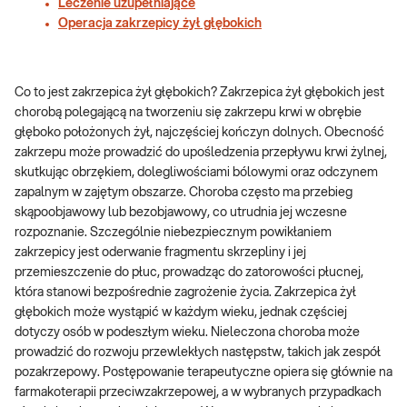
Leczenie uzupełniające
Operacja zakrzepicy żył głębokich
Co to jest zakrzepica żył głębokich? Zakrzepica żył głębokich jest
chorobą polegającą na tworzeniu się zakrzepu krwi w obrębie
głęboko położonych żył, najczęściej kończyn dolnych. Obecność
zakrzepu może prowadzić do upośledzenia przepływu krwi żylnej,
skutkując obrzękiem, dolegliwościami bólowymi oraz odczynem
zapalnym w zajętym obszarze. Choroba często ma przebieg
skąpoobjawowy lub bezobjawowy, co utrudnia jej wczesne
rozpoznanie. Szczególnie niebezpiecznym powikłaniem
zakrzepicy jest oderwanie fragmentu skrzepliny i jej
przemieszczenie do płuc, prowadząc do zatorowości płucnej,
która stanowi bezpośrednie zagrożenie życia. Zakrzepica żył
głębokich może wystąpić w każdym wieku, jednak częściej
dotyczy osób w podeszłym wieku. Nieleczona choroba może
prowadzić do rozwoju przewlekłych następstw, takich jak zespół
pozakrzepowy. Postępowanie terapeutyczne opiera się głównie na
farmakoterapii przeciwzakrzepowej, a w wybranych przypadkach