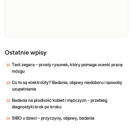
cholesterolu całkowitego, (TC, CHOL),
całkowity
przydatny do oceny ryzyka rozwoju miażdżycy i
chorób układu sercowo-naczyniowego w skali
SCORE, ryzyka hipercholesterolemii
Sprawdź
(podejrzenia rodzinnej hipercholesterolemii) o
Cholesterol
Cholesterol HDL. Wchodzący w skład profilu
lipidowego pomiar stężenia cholesterolu o
HDL
Ostatnie wpisy
dużej gęstości (HDL-C), przydatny w
diagnostyce dyslipidemii i ryzyka chorób
Test zegara – prosty rysunek, który pomaga ocenić pracę
sercowo-naczyniowych.
mózgu
Sprawdź
Co to są elektrolity? Badania, objawy niedoboru i sposoby
uzupełniania
Badania na płodność kobiet i mężczyzn – przebieg
diagnostyki krok po kroku
SIBO u dzieci – przyczyny, objawy, badania