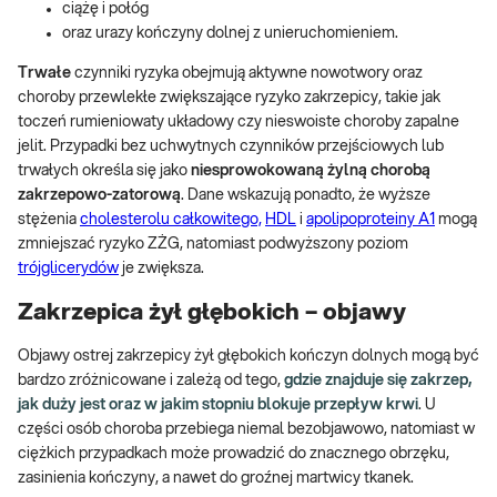
ciążę i połóg
oraz urazy kończyny dolnej z unieruchomieniem.
Trwałe
czynniki ryzyka obejmują aktywne nowotwory oraz
choroby przewlekłe zwiększające ryzyko zakrzepicy, takie jak
toczeń rumieniowaty układowy czy nieswoiste choroby zapalne
jelit. Przypadki bez uchwytnych czynników przejściowych lub
trwałych określa się jako
niesprowokowaną żylną chorobą
zakrzepowo-zatorową
. Dane wskazują ponadto, że wyższe
stężenia
cholesterolu całkowitego,
HDL
i
apolipoproteiny A1
mogą
zmniejszać ryzyko ZŻG, natomiast podwyższony poziom
trójglicerydów
je zwiększa.
Zakrzepica żył głębokich – objawy
Objawy ostrej zakrzepicy żył głębokich kończyn dolnych mogą być
bardzo zróżnicowane i zależą od tego,
gdzie znajduje się zakrzep,
jak duży jest oraz w jakim stopniu blokuje przepływ krwi
. U
części osób choroba przebiega niemal bezobjawowo, natomiast w
ciężkich przypadkach może prowadzić do znacznego obrzęku,
zasinienia kończyny, a nawet do groźnej martwicy tkanek.