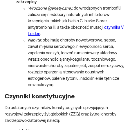
zakrzepicy
Wrodzone (genetyczne)
: do wrodzonych trombofilii
zalicza się niedobory naturalnych inhibitorów
krzepnięcia, takich jak białko C, białko S oraz
antytrombina III, a także obecność mutacji
czynnika V
Leiden
.
Nabyte
: obejmują choroby nowotworowe, sepsę,
zawał mięśnia sercowego, niewydolność serca,
zapalenia naczyń, toczeń rumieniowaty układowy
wraz z obecnością antykoagulantu toczniowego,
nieswoiste choroby zapalne jelit, zespół nerczycowy,
rozległe oparzenia, stosowanie doustnych
estrogenów, palenie tytoniu, nadciśnienie tętnicze
oraz cukrzycę.
Czynniki konstytucyjne
Do ustalonych czynników konstytucyjnych sprzyjających
rozwojowi zakrzepicy żył głębokich (ZŻG) oraz żylnej choroby
zakrzepowo-zatorowej należą: