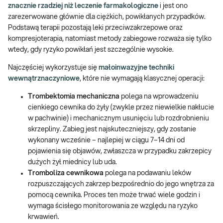
znacznie rzadziej niż leczenie farmakologiczne
i jest ono
zarezerwowane głównie dla ciężkich, powikłanych przypadków.
Podstawą terapii pozostają leki przeciwzakrzepowe oraz
kompresjoterapia, natomiast metody zabiegowe rozważa się tylko
wtedy, gdy ryzyko powikłań jest szczególnie wysokie.
Najczęściej wykorzystuje się
małoinwazyjne techniki
wewnątrznaczyniowe
, które nie wymagają klasycznej operacji:
Trombektomia mechaniczna
polega na wprowadzeniu
cienkiego cewnika do żyły (zwykle przez niewielkie nakłucie
w pachwinie) i mechanicznym usunięciu lub rozdrobnieniu
skrzepliny. Zabieg jest najskuteczniejszy, gdy zostanie
wykonany wcześnie – najlepiej w ciągu 7–14 dni od
pojawienia się objawów, zwłaszcza w przypadku zakrzepicy
dużych żył miednicy lub uda.
Tromboliza cewnikowa
polega na podawaniu leków
rozpuszczających zakrzep bezpośrednio do jego wnętrza za
pomocą cewnika. Proces ten może trwać wiele godzin i
wymaga ścisłego monitorowania ze względu na ryzyko
krwawień.