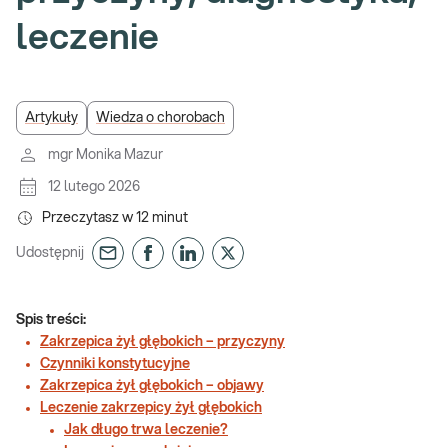
leczenie
Artykuły
Wiedza o chorobach
mgr Monika Mazur
12 lutego 2026
Przeczytasz w
12
minut
Udostępnij
Spis treści:
Zakrzepica żył głębokich – przyczyny
Czynniki konstytucyjne
Zakrzepica żył głębokich – objawy
Leczenie zakrzepicy żył głębokich
Jak długo trwa leczenie?