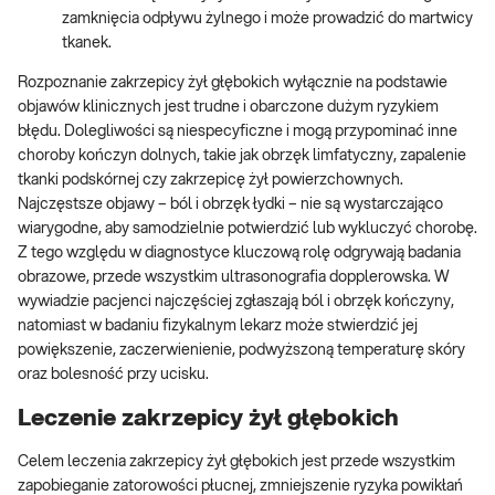
zamknięcia odpływu żylnego i może prowadzić do martwicy
tkanek.
Rozpoznanie zakrzepicy żył głębokich wyłącznie na podstawie
objawów klinicznych jest trudne i obarczone dużym ryzykiem
błędu. Dolegliwości są niespecyficzne i mogą przypominać inne
choroby kończyn dolnych, takie jak obrzęk limfatyczny, zapalenie
tkanki podskórnej czy zakrzepicę żył powierzchownych.
Najczęstsze objawy – ból i obrzęk łydki – nie są wystarczająco
wiarygodne, aby samodzielnie potwierdzić lub wykluczyć chorobę.
Z tego względu w diagnostyce kluczową rolę odgrywają badania
obrazowe, przede wszystkim ultrasonografia dopplerowska. W
wywiadzie pacjenci najczęściej zgłaszają ból i obrzęk kończyny,
natomiast w badaniu fizykalnym lekarz może stwierdzić jej
powiększenie, zaczerwienienie, podwyższoną temperaturę skóry
oraz bolesność przy ucisku.
Leczenie zakrzepicy żył głębokich
Celem leczenia zakrzepicy żył głębokich jest przede wszystkim
zapobieganie zatorowości płucnej, zmniejszenie ryzyka powikłań