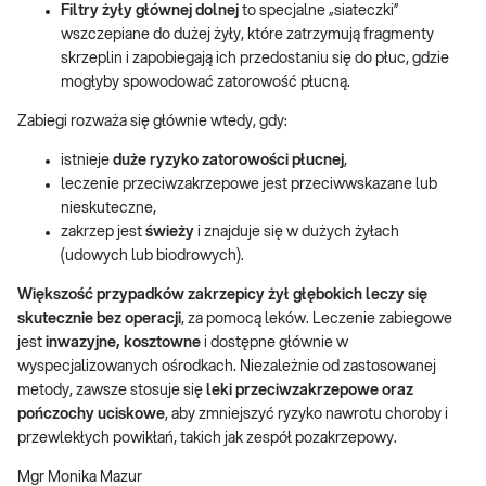
Filtry żyły głównej dolnej
to specjalne „siateczki”
wszczepiane do dużej żyły, które zatrzymują fragmenty
skrzeplin i zapobiegają ich przedostaniu się do płuc, gdzie
mogłyby spowodować zatorowość płucną.
Zabiegi rozważa się głównie wtedy, gdy:
istnieje
duże ryzyko zatorowości płucnej
,
leczenie przeciwzakrzepowe jest przeciwwskazane lub
nieskuteczne,
zakrzep jest
świeży
i znajduje się w dużych żyłach
(udowych lub biodrowych).
Większość przypadków zakrzepicy żył głębokich leczy się
skutecznie bez operacji
, za pomocą leków. Leczenie zabiegowe
jest
inwazyjne, kosztowne
i dostępne głównie w
wyspecjalizowanych ośrodkach. Niezależnie od zastosowanej
metody, zawsze stosuje się
leki przeciwzakrzepowe oraz
pończochy uciskowe
, aby zmniejszyć ryzyko nawrotu choroby i
przewlekłych powikłań, takich jak zespół pozakrzepowy.
Mgr Monika Mazur