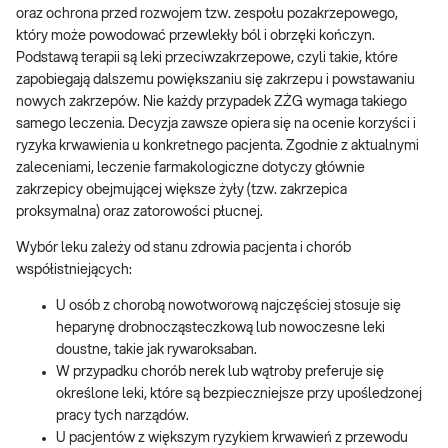
oraz ochrona przed rozwojem tzw. zespołu pozakrzepowego,
który może powodować przewlekły ból i obrzęki kończyn.
Podstawą terapii są leki przeciwzakrzepowe, czyli takie, które
zapobiegają dalszemu powiększaniu się zakrzepu i powstawaniu
nowych zakrzepów. Nie każdy przypadek ZŻG wymaga takiego
samego leczenia. Decyzja zawsze opiera się na ocenie korzyści i
ryzyka krwawienia u konkretnego pacjenta. Zgodnie z aktualnymi
zaleceniami, leczenie farmakologiczne dotyczy głównie
zakrzepicy obejmującej większe żyły (tzw. zakrzepica
proksymalna) oraz zatorowości płucnej.
Wybór leku zależy od stanu zdrowia pacjenta i chorób
współistniejących:
U osób z chorobą nowotworową najczęściej stosuje się
heparynę drobnocząsteczkową lub nowoczesne leki
doustne, takie jak rywaroksaban.
W przypadku chorób nerek lub wątroby preferuje się
określone leki, które są bezpieczniejsze przy upośledzonej
pracy tych narządów.
U pacjentów z większym ryzykiem krwawień z przewodu