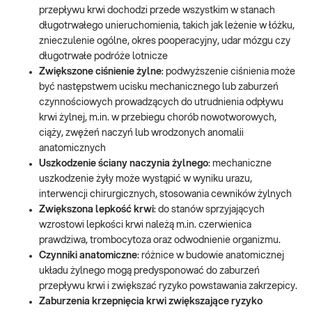
przepływu krwi dochodzi przede wszystkim w stanach
długotrwałego unieruchomienia, takich jak leżenie w łóżku,
znieczulenie ogólne, okres pooperacyjny, udar mózgu czy
długotrwałe podróże lotnicze
Zwiększone ciśnienie żylne
: podwyższenie ciśnienia może
być następstwem ucisku mechanicznego lub zaburzeń
czynnościowych prowadzących do utrudnienia odpływu
krwi żylnej, m.in. w przebiegu chorób nowotworowych,
ciąży, zwężeń naczyń lub wrodzonych anomalii
anatomicznych
Uszkodzenie ściany naczynia żylnego
: mechaniczne
uszkodzenie żyły może wystąpić w wyniku urazu,
interwencji chirurgicznych, stosowania cewników żylnych
Zwiększona lepkość krwi
: do stanów sprzyjających
wzrostowi lepkości krwi należą m.in. czerwienica
prawdziwa, trombocytoza oraz odwodnienie organizmu.
Czynniki anatomiczne
: różnice w budowie anatomicznej
układu żylnego mogą predysponować do zaburzeń
przepływu krwi i zwiększać ryzyko powstawania zakrzepicy.
Zaburzenia krzepnięcia krwi zwiększające ryzyko