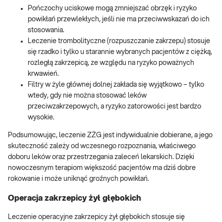
Pończochy uciskowe mogą zmniejszać obrzęk i ryzyko
powikłań przewlekłych, jeśli nie ma przeciwwskazań do ich
stosowania.
Leczenie trombolityczne (rozpuszczanie zakrzepu) stosuje
się rzadko i tylko u starannie wybranych pacjentów z ciężką,
rozległą zakrzepicą, ze względu na ryzyko poważnych
krwawień.
Filtry w żyle głównej dolnej zakłada się wyjątkowo – tylko
wtedy, gdy nie można stosować leków
przeciwzakrzepowych, a ryzyko zatorowości jest bardzo
wysokie.
Podsumowując, leczenie ZŻG jest indywidualnie dobierane, a jego
skuteczność zależy od wczesnego rozpoznania, właściwego
doboru leków oraz przestrzegania zaleceń lekarskich. Dzięki
nowoczesnym terapiom większość pacjentów ma dziś dobre
rokowanie i może uniknąć groźnych powikłań.
Operacja zakrzepicy żył głębokich
Leczenie operacyjne zakrzepicy żył głębokich stosuje się