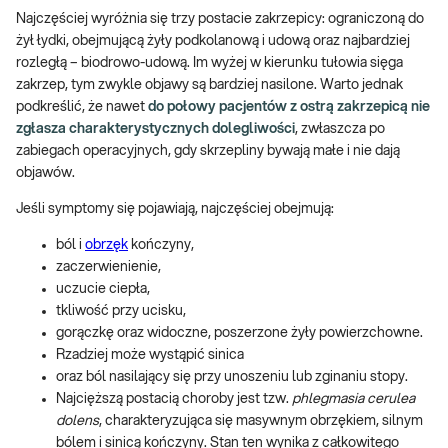
Najczęściej wyróżnia się trzy postacie zakrzepicy: ograniczoną do
żył łydki, obejmującą żyły podkolanową i udową oraz najbardziej
rozległą – biodrowo-udową. Im wyżej w kierunku tułowia sięga
zakrzep, tym zwykle objawy są bardziej nasilone. Warto jednak
podkreślić, że nawet
do połowy pacjentów z ostrą zakrzepicą nie
zgłasza charakterystycznych dolegliwości
, zwłaszcza po
zabiegach operacyjnych, gdy skrzepliny bywają małe i nie dają
objawów.
Jeśli symptomy się pojawiają, najczęściej obejmują:
ból i
obrzęk
kończyny,
zaczerwienienie,
uczucie ciepła,
tkliwość przy ucisku,
gorączkę oraz widoczne, poszerzone żyły powierzchowne.
Rzadziej może wystąpić sinica
oraz ból nasilający się przy unoszeniu lub zginaniu stopy.
Najcięższą postacią choroby jest tzw.
phlegmasia cerulea
dolens
, charakteryzująca się masywnym obrzękiem, silnym
bólem i sinicą kończyny. Stan ten wynika z całkowitego