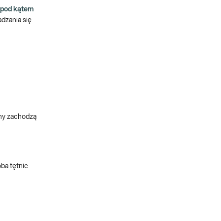
ę pod kątem
dzania się
any zachodzą
oba tętnic