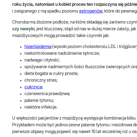
roku życia, natomiast u kobiet proces ten rozpoczyna się późnie
i związanego z nią spadku poziomu
estrogenów
, które do pewneg
Choroba ma złożone podłoże, na które składają się zarówno czynn
czy nawyki
, jest kluczowy, stąd od nas w dużej mierze zależy, j
miażdżycowych mogą prowadzić takie czynniki jak:
hiperlipidemia
(wysoki poziom cholesterolu LDL i trójglice
niekontrolowane nadciśnienie tętnicze;
nadwaga i otyłość;
spożywanie nadmiernych ilości tłuszczów zwierzęcych ora
dieta bogata w cukry proste;
chroniczny stres;
cukrzyca;
czerwienica prawdziwa;
palenie tytoniu;
niektóre infekcje.
U większości pacjentów z miażdżycą występuje kombinacja kilku
Przykładem może być jednoczesne palenie tytoniu i niezdrowa di
pierwsze objawy mogą pojawić się nawet 10 lat wcześniej niż u o