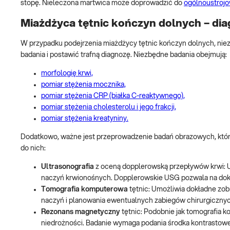
stopę. Nieleczona martwica może doprowadzić do
ogólnoustrojo
Miażdżyca tętnic kończyn dolnych – di
W przypadku podejrzenia miażdżycy tętnic kończyn dolnych, nie
badania i postawić trafną diagnozę. Niezbędne badania obejmują:
morfologię krwi,
pomiar stężenia mocznika,
pomiar stężenia CRP (białka C-reaktywnego),
pomiar stężenia cholesterolu i jego frakcji,
pomiar stężenia kreatyniny.
Dodatkowo, ważne jest przeprowadzenie badań obrazowych, które
do nich:
Ultrasonografia
z oceną dopplerowską przepływów krwi: U
naczyń krwionośnych. Dopplerowskie USG pozwala na dokł
Tomografia komputerowa
tętnic: Umożliwia dokładne zob
naczyń i planowania ewentualnych zabiegów chirurgicznyc
Rezonans magnetyczny
tętnic: Podobnie jak tomografia 
niedrożności. Badanie wymaga podania środka kontrastowe