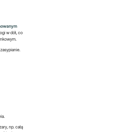
sowanym
ogi w dół, co
tankowym.
zasypianie.
ia.
ry, np. całą