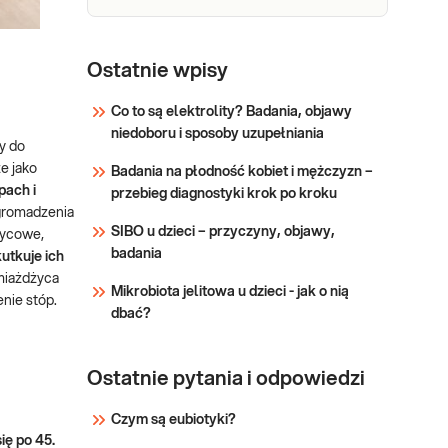
przez eGFR, wyliczana jest z
zasady dla osób powy
Lipidogram
(CHOL,
Ostatnie wpisy
Lipidogram (CHOL, HDL, nie-
HDL, nie-
HDL, LDL, TG). Lipidogram -
Co to są elektrolity? Badania, objawy
ilościowe badanie frakcji
HDL, LDL,
niedoboru i sposoby uzupełniania
cholesterolu i
TG)
y do
trójglicerydów, potocznie
e jako
Badania na płodność kobiet i mężczyzn –
&bdquo;Badanie
Sprawdź
pach i
przebieg diagnostyki krok po kroku
cholesterolu&rdquo;.
gromadzenia
Badanie cholesterolu
SIBO u dzieci – przyczyny, objawy,
życowe,
wykonywane jest w
badania
utkuje ich
diagnostyce dyslipidemii
miażdżyca
oraz w ocenie ryzyka miaż
Mikrobiota jelitowa u dzieci - jak o nią
nie stóp.
dbać?
Ostatnie pytania i odpowiedzi
Czym są eubiotyki?
ię po 45.