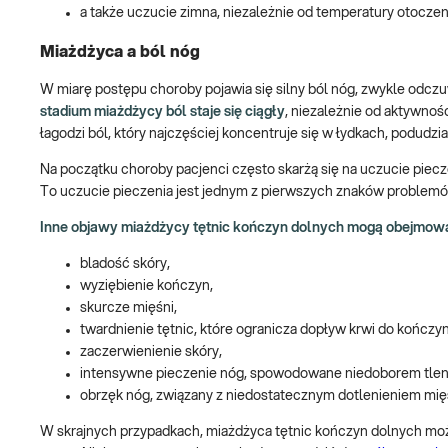
a także uczucie zimna, niezależnie od temperatury otoczen
Miażdżyca a ból nóg
W miarę postępu choroby pojawia się silny ból nóg, zwykle odc
stadium miażdżycy ból staje się ciągły
, niezależnie od aktywnośc
łagodzi ból, który najczęściej koncentruje się w łydkach, podud
Na początku choroby pacjenci często skarżą się na uczucie piec
To uczucie pieczenia jest jednym z pierwszych znaków problem
Inne objawy miażdżycy tętnic kończyn dolnych mogą obejmow
bladość skóry,
wyziębienie kończyn,
skurcze mięśni,
twardnienie tętnic, które ogranicza dopływ krwi do kończyn
zaczerwienienie skóry,
intensywne pieczenie nóg, spowodowane niedoborem tlen
obrzęk nóg, związany z niedostatecznym dotlenieniem m
W skrajnych przypadkach, miażdżyca tętnic kończyn dolnych może