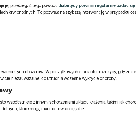
je jej przebieg. Z tego powodu
diabetycy powinni regularnie badać si
iach krwionośnych. To pozwala na szybszą interwencję w przypadku osa
ukrwienie tych obszarów. W początkowych stadiach miażdżycy, gdy zmi
wicie niezauważalne, co utrudnia wczesne wykrycie choroby.
jawy
to współistnieje z innymi schorzeniami układu krążenia, takimi jak chor
 dolnych, które mogą manifestować się jako: