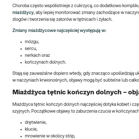
Choroba często współistnieje z cukrzycą, co dodatkowo kompliku
miażdżycy
, aby lepiej monitorować zmiany zachodzące w naczyn
złogów i tworzenia się zatorów w tętnicach i żyłach.
Zmiany miażdżycowe najczęściej występują w:
mózgu,
sercu,
nerkach oraz
kończynach dolnych.
Stają się zauważalne dopiero wtedy, gdy znacząco upośledzają 
w naczyniach krwionośnych, objawy mogą być subtelne lub całko
Miażdżyca tętnic kończyn dolnych – ob
Miażdżyca tętnic kończyn dolnych najczęściej dotyka kobiet i częs
szyjnych. Początkowe objawy to zaburzenia czucia w kończynach
drętwienie,
kłucie,
mrowienie w okolicy stóp,