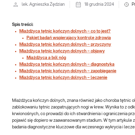
lek. Agnieszka Żędzian
18 grudnia 2024
P
Spis treści:
Miażdżyca tętnic kończyn dolnych – co to jest?
Pakiet badań wspierający kontrolę zdrowia
Miażdżyca tętnic kończyn dolnych – przyczyny
Miażdżyca tętnic kończyn dolnych – objawy
Miażdżyca a ból nóg
Miażdżyca tętnic kończyn dolnych – diagnostyka
Miażdżyca tętnic kończyn dolnych – zapobieganie
Miażdżyca tętnic kończyn dolnych – leczenie
Miażdżyca kończyn dolnych, znana również jako choroba tętnic o
zablokowaniu tętnic zaopatrujących nogi w krew. Wynika to z odk
krwionośnych, co prowadzi do ich stwardnienia i ograniczenia p
pojawić się dopiero w zaawansowanym stadium. W tym artykule 
badania diagnostyczne kluczowe dla wczesnego wykrycia i leczen