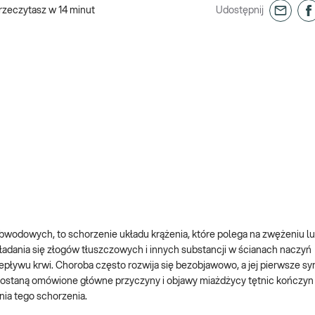
rzeczytasz w
14
minut
Udostępnij
bwodowych, to schorzenie układu krążenia, które polega na zwężeniu l
ładania się złogów tłuszczowych i innych substancji w ścianach naczyń
rzepływu krwi. Choroba często rozwija się bezobjawowo, a jej pierwsze
zostaną omówione główne przyczyny i objawy miażdżycy tętnic kończyn
ia tego schorzenia.