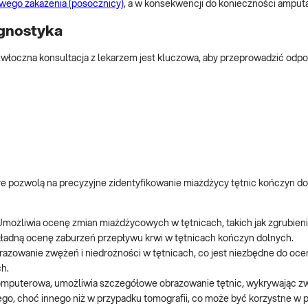
wego zakażenia (posocznicy)
, a w konsekwencji do konieczności amputa
agnostyka
zwłoczna konsultacja z lekarzem jest kluczowa, aby przeprowadzić odp
 pozwolą na precyzyjne zidentyfikowanie miażdżycy tętnic kończyn do
możliwia ocenę zmian miażdżycowych w tętnicach, takich jak zgrubieni
adną ocenę zaburzeń przepływu krwi w tętnicach kończyn dolnych.
razowanie zwężeń i niedrożności w tętnicach, co jest niezbędne do oce
h.
komputerowa, umożliwia szczegółowe obrazowanie tętnic, wykrywając zw
go, choć innego niż w przypadku tomografii, co może być korzystne w