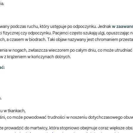
ia.
zuwany podczas ruchu, który ustępuje po odpoczynku. Jednak
w zaawan
i fizycznej czy odpoczynku. Pacjenci często szukają ulgi, opuszczając n
ziach, a czasem w biodrach. Taki objaw nazywany jest chromaniem przes
zenia w nogach, zwłaszcza wieczorem po całym dniu, co może utrudniać 
ów z krążeniem w kończynach dolnych.
ać:
,
u w tkankach,
ięśni, co może powodować trudności w noszeniu dotychczasowego obuw
 prowadzić do martwicy, która stopniowo obejmuje coraz większe obsza