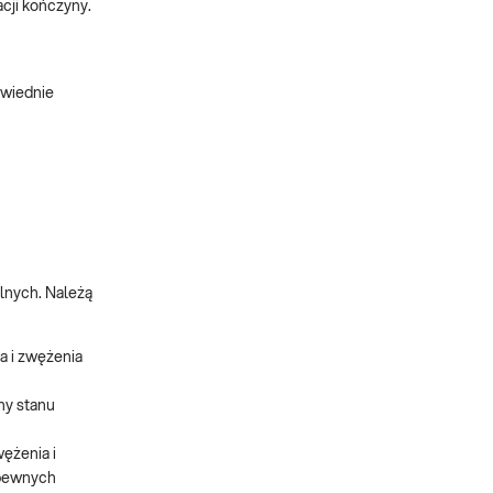
cji kończyny.
owiednie
lnych. Należą
a i zwężenia
ny stanu
ężenia i
 pewnych