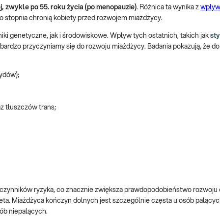
j, zwykle po 55. roku życia (po menopauzie)
. Różnica ta wynika z
wpływ
o stopnia chronią kobiety przed rozwojem miażdżycy.
iki genetyczne, jak i środowiskowe. Wpływ tych ostatnich, takich jak
sty
ak bardzo przyczyniamy się do rozwoju miażdżycy. Badania pokazują, że d
rydów);
z tłuszczów trans;
 czynników ryzyka, co znacznie zwiększa prawdopodobieństwo rozwoju 
eta. Miażdżyca kończyn dolnych jest szczególnie częsta u osób palącyc
sób niepalących.