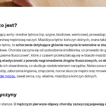
o jest?
ący aorty i średnie tętnice (np. szyjne, biodrowe, wieńcowe), prowadząc
stwą mięśniową naczyń. Miażdżyca tętnic kończyn dolnych, znana takż
 tętnic, to
schorzenie dotykające głównie naczynia krwionośne w sto
owe. Choroba zaczyna się od uszkodzenia śródbłonka, co prowadzi do 
pasma tłuszczowe”, które z czasem przekształcają się w blaszki miażd
ą elastyczność z powodu nagromadzenia złogów tłuszczowych, co sk
do ich stwardnienia, co skutkuje niedokrwieniem narządów. Nieleczona 
stóp, zaburzenia krążenia, zmęczenie, nocne skurcze mięśni oraz mrowie
dar mózgu
, zawał serca, czy, właśnie, miażdżyca kończyn dolnych.
zyczyny
 starsze.
U mężczyzn pierwsze objawy choroby zazwyczaj pojawiają s