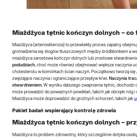
Miażdżyca tętnic kończyn dolnych – co t
Miażdżyca (arterioskleroza) to przewlekły proces zapalny obejmuj
gromadzenia się złogów tłuszczowych między śródbłonkiem a war
miażdżyca zarostowa kończyn dolnych lub zrostowe stwardnienie
podudziach
, choć może również obejmować większe naczynia ud
cholesterolu w komórkach ścian naczyń. Początkowo tworzą się „
zwężające naczynia i ograniczające przepływ krwi.
Naczynia trac
stwardnieniem.
W wyniku dalszego zwapnienia tętnic, dochodzi 
może prowadzić do poważnych powikłań, takich jak obrzęki nóg i 
Miażdżyca może doprowadzić do groźnych schorzeń, takich jak
u
Pakiet badań wspierający kontrolę zdrowia
Miażdżyca tętnic kończyn dolnych – pr
Miażdżyca to problem zdrowotny, który szczególnie dotyka osoby